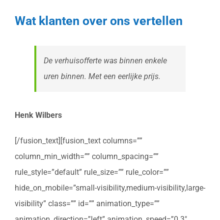
Wat klanten over ons vertellen
De verhuisofferte was binnen enkele
uren binnen. Met een eerlijke prijs.
Henk Wilbers
[/fusion_text][fusion_text columns=””
column_min_width=”” column_spacing=””
rule_style=”default” rule_size=”” rule_color=””
hide_on_mobile=”small-visibility,medium-visibility,large-
visibility” class=”” id=”” animation_type=””
animation_direction=”left” animation_speed=”0.3″