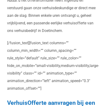
Nadat u het offerteformulier heeft ingevuld en
verstuurd gaan onze verhuisdeskundige er direct mee
aan de slag. Binnen enkele uren ontvangt u, geheel
vrijblijvend, een passende eerlijke verhuisofferte van
ons verhuisbedrijf in Doetinchem.
[/fusion_text][fusion_text columns=””
column_min_width=”” column_spacing=””
rule_style=”default” rule_size=”” rule_color=””
hide_on_mobile=”small-visibility,medium-visibility,large-
visibility” class=”” id=”” animation_type=””
animation_direction=”left” animation_speed=”0.3″
animation_offset=””]
VerhuisOfferte aanvragen bij een