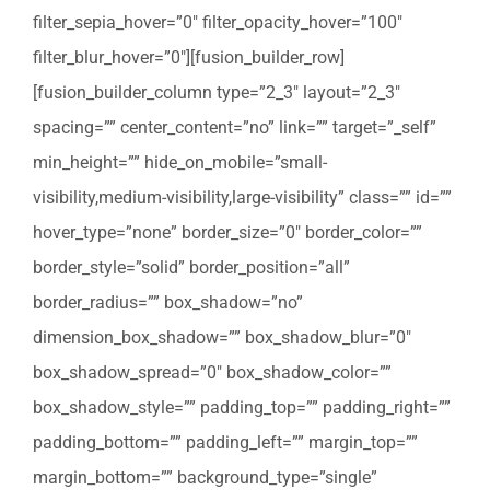
filter_sepia_hover=”0″ filter_opacity_hover=”100″
filter_blur_hover=”0″][fusion_builder_row]
[fusion_builder_column type=”2_3″ layout=”2_3″
spacing=”” center_content=”no” link=”” target=”_self”
min_height=”” hide_on_mobile=”small-
visibility,medium-visibility,large-visibility” class=”” id=””
hover_type=”none” border_size=”0″ border_color=””
border_style=”solid” border_position=”all”
border_radius=”” box_shadow=”no”
dimension_box_shadow=”” box_shadow_blur=”0″
box_shadow_spread=”0″ box_shadow_color=””
box_shadow_style=”” padding_top=”” padding_right=””
padding_bottom=”” padding_left=”” margin_top=””
margin_bottom=”” background_type=”single”