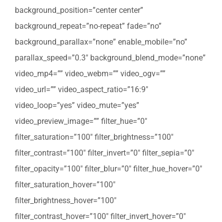
background_position=”center center”
background_repeat=”no-repeat” fade=”no”
background_parallax=”none” enable_mobile=”no”
parallax_speed=”0.3″ background_blend_mode=”none”
video_mp4=”” video_webm=”” video_ogv=””
video_url=”” video_aspect_ratio=”16:9″
video_loop=”yes” video_mute=”yes”
video_preview_image=”” filter_hue=”0″
filter_saturation=”100″ filter_brightness=”100″
filter_contrast=”100″ filter_invert=”0″ filter_sepia=”0″
filter_opacity=”100″ filter_blur=”0″ filter_hue_hover=”0″
filter_saturation_hover=”100″
filter_brightness_hover=”100″
filter_contrast_hover=”100″ filter_invert_hover=”0″