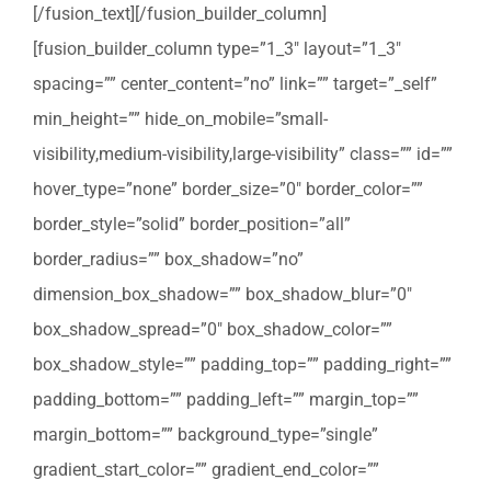
[/fusion_text][/fusion_builder_column]
[fusion_builder_column type=”1_3″ layout=”1_3″
spacing=”” center_content=”no” link=”” target=”_self”
min_height=”” hide_on_mobile=”small-
visibility,medium-visibility,large-visibility” class=”” id=””
hover_type=”none” border_size=”0″ border_color=””
border_style=”solid” border_position=”all”
border_radius=”” box_shadow=”no”
dimension_box_shadow=”” box_shadow_blur=”0″
box_shadow_spread=”0″ box_shadow_color=””
box_shadow_style=”” padding_top=”” padding_right=””
padding_bottom=”” padding_left=”” margin_top=””
margin_bottom=”” background_type=”single”
gradient_start_color=”” gradient_end_color=””