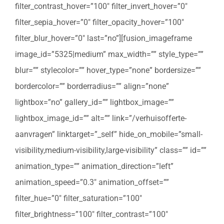
filter_contrast_hover=”100″ filter_invert_hover=”0″
filter_sepia_hover=”0″ filter_opacity_hover=”100″
filter_blur_hover=”0″ last=”no”][fusion_imageframe
image_id=”5325|medium” max_width=”” style_type=””
blur=”” stylecolor=”” hover_type=”none” bordersize=””
bordercolor=”” borderradius=”” align=”none”
lightbox=”no” gallery_id=”” lightbox_image=””
lightbox_image_id=”” alt=”” link=”/verhuisofferte-
aanvragen” linktarget=”_self” hide_on_mobile=”small-
visibility,medium-visibility,large-visibility” class=”” id=””
animation_type=”” animation_direction=”left”
animation_speed=”0.3″ animation_offset=””
filter_hue=”0″ filter_saturation=”100″
filter_brightness=”100″ filter_contrast=”100″