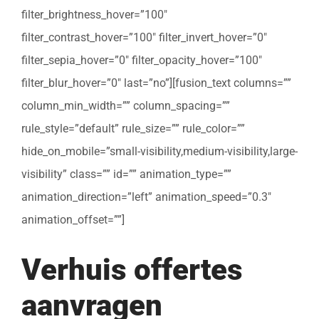
filter_brightness_hover=”100″
filter_contrast_hover=”100″ filter_invert_hover=”0″
filter_sepia_hover=”0″ filter_opacity_hover=”100″
filter_blur_hover=”0″ last=”no”][fusion_text columns=””
column_min_width=”” column_spacing=””
rule_style=”default” rule_size=”” rule_color=””
hide_on_mobile=”small-visibility,medium-visibility,large-
visibility” class=”” id=”” animation_type=””
animation_direction=”left” animation_speed=”0.3″
animation_offset=””]
Verhuis offertes
aanvragen