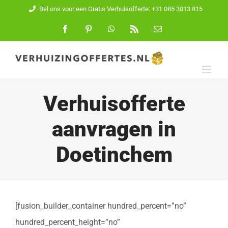
Ga
Bel ons voor een Gratis Verhuisofferte: +31 085 3013 815
naar
Facebook
Pinterest
WhatsApp
Rss
E-
mail
inhoud
Verhuisofferte
aanvragen in
Doetinchem
[fusion_builder_container hundred_percent=”no”
hundred_percent_height=”no”