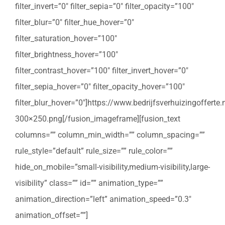
filter_invert=”0″ filter_sepia=”0″ filter_opacity=”100″
filter_blur=”0″ filter_hue_hover=”0″
filter_saturation_hover=”100″
filter_brightness_hover=”100″
filter_contrast_hover=”100″ filter_invert_hover=”0″
filter_sepia_hover=”0″ filter_opacity_hover=”100″
filter_blur_hover=”0″]https://www.bedrijfsverhuizingoffert
300×250.png[/fusion_imageframe][fusion_text
columns=”” column_min_width=”” column_spacing=””
rule_style=”default” rule_size=”” rule_color=””
hide_on_mobile=”small-visibility,medium-visibility,large-
visibility” class=”” id=”” animation_type=””
animation_direction=”left” animation_speed=”0.3″
animation_offset=””]