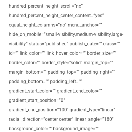
hundred_percent_height_scroll=”no”
hundred_percent_height_center_content=”yes”
equal_height_columns=”no” menu_anchor=””
hide_on_mobile=”small-visibility,medium-visibility,large-
visibility” status=”published” publish_date=”” class=””
id=”” link_color=”” link_hover_color=”” border_size=””
border_color=”” border_style=”solid” margin_top=””
margin_bottom=”” padding_top=”” padding_right=””
padding_bottom=”” padding_left=””
gradient_start_color=”” gradient_end_color=””
gradient_start_position=”0″
gradient_end_position=”100″ gradient_type=”linear”
radial_direction=”center center” linear_angle=”180″
background_color=”” background_image=””