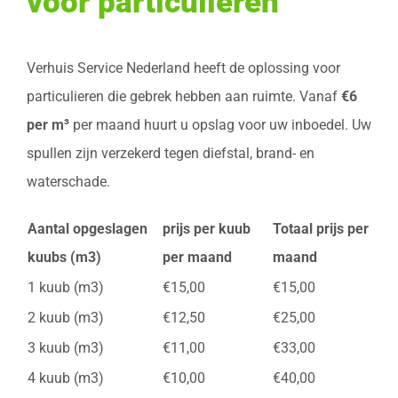
voor particulieren
Verhuis Service Nederland heeft de oplossing voor
particulieren die gebrek hebben aan ruimte. Vanaf
€6
per m³
per maand huurt u opslag voor uw inboedel. Uw
spullen zijn verzekerd tegen diefstal, brand- en
waterschade.
Aantal opgeslagen
prijs per kuub
Totaal prijs per
kuubs (m3)
per maand
maand
1 kuub (m3)
€15,00
€15,00
2 kuub (m3)
€12,50
€25,00
3 kuub (m3)
€11,00
€33,00
4 kuub (m3)
€10,00
€40,00