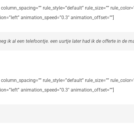
olumn_spacing=”” rule_style=”default” rule_size=”” rule_color=””
ction=”left” animation_speed=”0.3″ animation_offset=””]
eg ik al een telefoontje. een uurtje later had ik de offerte in de ma
olumn_spacing=”” rule_style=”default” rule_size=”” rule_color=””
ction=”left” animation_speed=”0.3″ animation_offset=””]