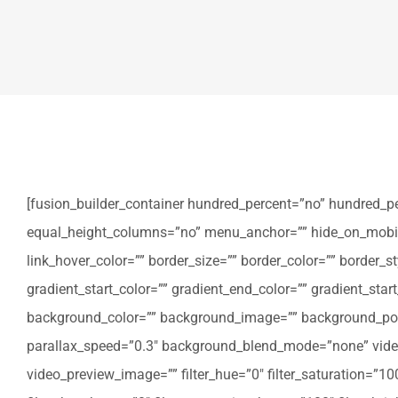
[fusion_builder_container hundred_percent=”no” hundred_p
equal_height_columns=”no” menu_anchor=”” hide_on_mobile=”sm
link_hover_color=”” border_size=”” border_color=”” border
gradient_start_color=”” gradient_end_color=”” gradient_star
background_color=”” background_image=”” background_posi
parallax_speed=”0.3″ background_blend_mode=”none” video
video_preview_image=”” filter_hue=”0″ filter_saturation=”100″ 