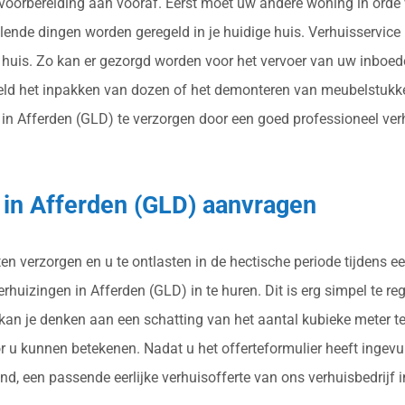
l voorbereiding aan vooraf. Eerst moet uw andere woning in orde
illende dingen worden geregeld in je huidige huis. Verhuisservic
huis. Zo kan er gezorgd worden voor het vervoer van uw inboede
ld het inpakken van dozen of het demonteren van meubelstukken
Afferden (GLD) te verzorgen door een goed professioneel verhuis
 in Afferden (GLD) aanvragen
n verzorgen en u te ontlasten in de hectische periode tijdens e
huizingen in Afferden (GLD) in te huren. Dit is erg simpel te rege
 kan je denken aan een schatting van het aantal kubieke meter t
r u kunnen betekenen. Nadat u het offerteformulier heeft ingev
end, een passende eerlijke verhuisofferte van ons verhuisbedrijf 