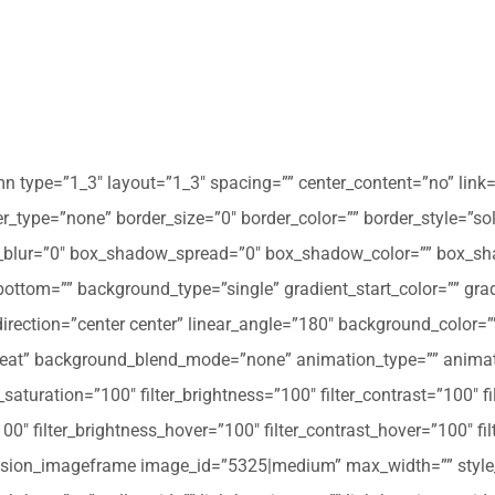
mn type=”1_3″ layout=”1_3″ spacing=”” center_content=”no” link=
 hover_type=”none” border_size=”0″ border_color=”” border_style=”s
ur=”0″ box_shadow_spread=”0″ box_shadow_color=”” box_shad
ttom=”” background_type=”single” gradient_start_color=”” gradi
_direction=”center center” linear_angle=”180″ background_colo
peat” background_blend_mode=”none” animation_type=”” animati
r_saturation=”100″ filter_brightness=”100″ filter_contrast=”100″ fil
”100″ filter_brightness_hover=”100″ filter_contrast_hover=”100″ fi
][fusion_imageframe image_id=”5325|medium” max_width=”” style_