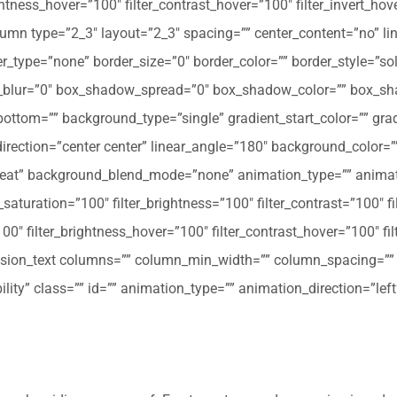
ghtness_hover=”100″ filter_contrast_hover=”100″ filter_invert_hov
olumn type=”2_3″ layout=”2_3″ spacing=”” center_content=”no” li
 hover_type=”none” border_size=”0″ border_color=”” border_style=”s
ur=”0″ box_shadow_spread=”0″ box_shadow_color=”” box_shad
ttom=”” background_type=”single” gradient_start_color=”” gradi
_direction=”center center” linear_angle=”180″ background_colo
peat” background_blend_mode=”none” animation_type=”” animati
r_saturation=”100″ filter_brightness=”100″ filter_contrast=”100″ fil
”100″ filter_brightness_hover=”100″ filter_contrast_hover=”100″ fi
[fusion_text columns=”” column_min_width=”” column_spacing=”” ru
ibility” class=”” id=”” animation_type=”” animation_direction=”l