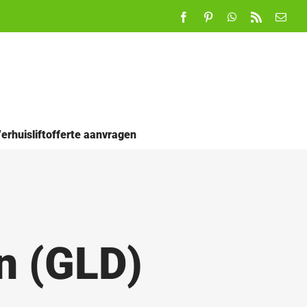
Facebook
Pinterest
WhatsApp
Rss
E-
mail
erhuisliftofferte aanvragen
n (GLD)