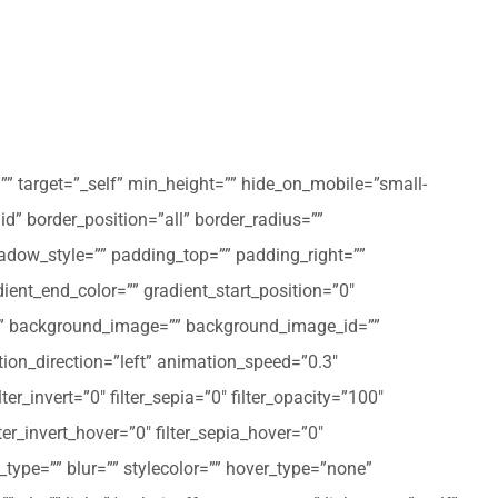
”” target=”_self” min_height=”” hide_on_mobile=”small-
olid” border_position=”all” border_radius=””
ow_style=”” padding_top=”” padding_right=””
ent_end_color=”” gradient_start_position=”0″
r=”” background_image=”” background_image_id=””
on_direction=”left” animation_speed=”0.3″
ter_invert=”0″ filter_sepia=”0″ filter_opacity=”100″
lter_invert_hover=”0″ filter_sepia_hover=”0″
type=”” blur=”” stylecolor=”” hover_type=”none”