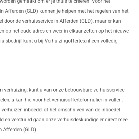
 worden gemaakt om er je thuis te creëren. Voor het
e in Afferden (GLD) kunnen je helpen met het regelen van het
l door de verhuisservice in Afferden (GLD), maar er kan
 op het oude adres en weer in elkaar zetten op het nieuwe
bedrijf kunt u bij Verhuizingoffertes.nl een volledig
en verhuizing, kunt u van onze betrouwbare verhuisservice
len, u kan hiervoor het verhuisofferteformulier in vullen.
e verhuizen inboedel of het omschrijven van de inboedel
uld en verstuurd gaan onze verhuisdeskundige er direct mee
in Afferden (GLD).