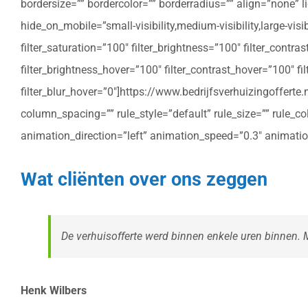
bordersize=”” bordercolor=”” borderradius=”” align=”none” l
hide_on_mobile=”small-visibility,medium-visibility,large-vis
filter_saturation=”100″ filter_brightness=”100″ filter_contras
filter_brightness_hover=”100″ filter_contrast_hover=”100″ fil
filter_blur_hover=”0″]https://www.bedrijfsverhuizingoffe
column_spacing=”” rule_style=”default” rule_size=”” rule_colo
animation_direction=”left” animation_speed=”0.3″ animatio
Wat cliënten over ons zeggen
De verhuisofferte werd binnen enkele uren binnen. Me
Henk Wilbers