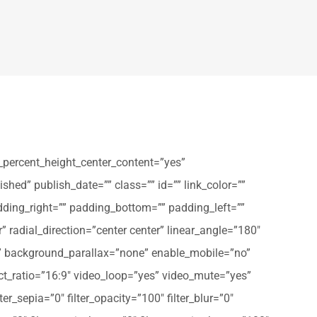
_percent_height_center_content=”yes”
shed” publish_date=”” class=”” id=”” link_color=””
dding_right=”” padding_bottom=”” padding_left=””
” radial_direction=”center center” linear_angle=”180″
” background_parallax=”none” enable_mobile=”no”
t_ratio=”16:9″ video_loop=”yes” video_mute=”yes”
ter_sepia=”0″ filter_opacity=”100″ filter_blur=”0″