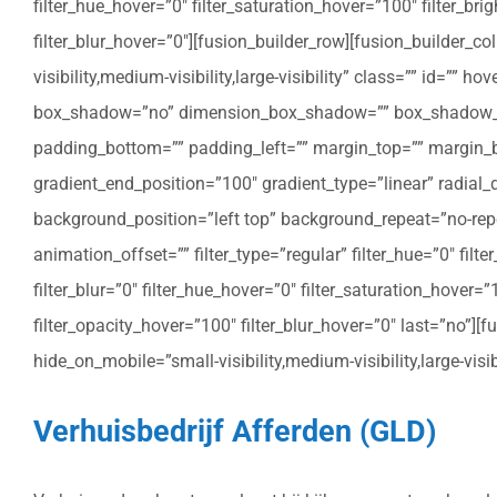
filter_hue_hover=”0″ filter_saturation_hover=”100″ filter_bri
filter_blur_hover=”0″][fusion_builder_row][fusion_builder_c
visibility,medium-visibility,large-visibility” class=”” id=””
box_shadow=”no” dimension_box_shadow=”” box_shadow_bl
padding_bottom=”” padding_left=”” margin_top=”” margin_bo
gradient_end_position=”100″ gradient_type=”linear” radial
background_position=”left top” background_repeat=”no-re
animation_offset=”” filter_type=”regular” filter_hue=”0″ filte
filter_blur=”0″ filter_hue_hover=”0″ filter_saturation_hover=
filter_opacity_hover=”100″ filter_blur_hover=”0″ last=”no”]
hide_on_mobile=”small-visibility,medium-visibility,large-vis
Verhuisbedrijf Afferden (GLD)