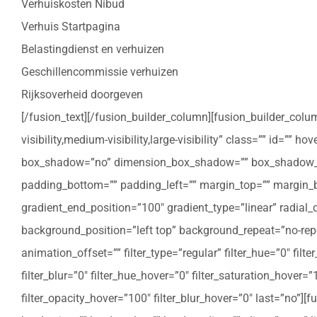
Verhuiskosten Nibud
Verhuis Startpagina
Belastingdienst en verhuizen
Geschillencommissie verhuizen
Rijksoverheid doorgeven
[/fusion_text][/fusion_builder_column][fusion_builder_colu
visibility,medium-visibility,large-visibility” class=”” id=””
box_shadow=”no” dimension_box_shadow=”” box_shadow_bl
padding_bottom=”” padding_left=”” margin_top=”” margin_bo
gradient_end_position=”100″ gradient_type=”linear” radial
background_position=”left top” background_repeat=”no-re
animation_offset=”” filter_type=”regular” filter_hue=”0″ filte
filter_blur=”0″ filter_hue_hover=”0″ filter_saturation_hover=
filter_opacity_hover=”100″ filter_blur_hover=”0″ last=”no”