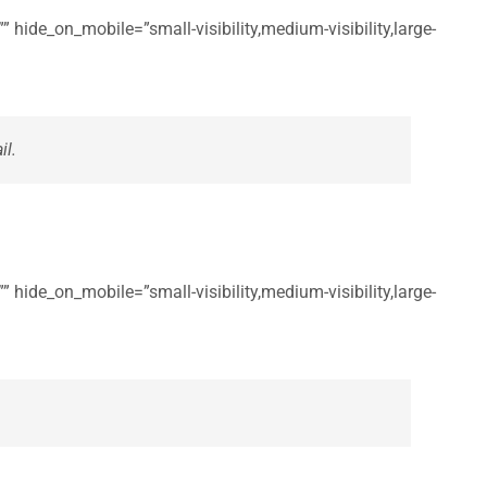
 hide_on_mobile=”small-visibility,medium-visibility,large-
il.
 hide_on_mobile=”small-visibility,medium-visibility,large-