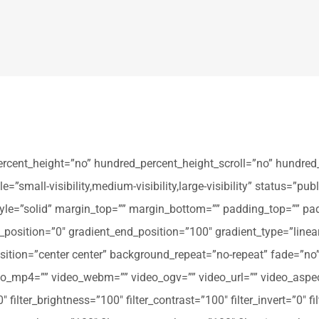
ercent_height=”no” hundred_percent_height_scroll=”no” hundred
all-visibility,medium-visibility,large-visibility” status=”publi
_style=”solid” margin_top=”” margin_bottom=”” padding_top=”” pa
t_position=”0″ gradient_end_position=”100″ gradient_type=”linear
tion=”center center” background_repeat=”no-repeat” fade=”no
_mp4=”” video_webm=”” video_ogv=”” video_url=”” video_aspec
filter_brightness=”100″ filter_contrast=”100″ filter_invert=”0″ fil