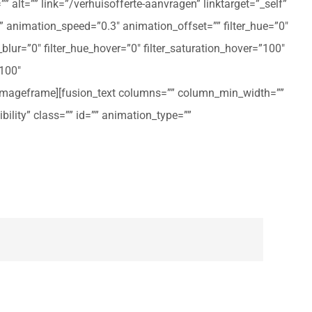
 alt=”” link=”/verhuisofferte-aanvragen” linktarget=”_self”
ft” animation_speed=”0.3″ animation_offset=”” filter_hue=”0″
er_blur=”0″ filter_hue_hover=”0″ filter_saturation_hover=”100″
”100″
n_imageframe][fusion_text columns=”” column_min_width=””
ibility” class=”” id=”” animation_type=””