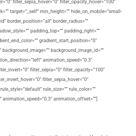
er=”0″ filter_sepia_hover=”0″ filter_opacity_hover=”100″
nk=”” target=”_self” min_height=”” hide_on_mobile=”small-
olid” border_position=”all” border_radius=””
ow_style=”” padding_top=”” padding_right=””
ent_end_color=”” gradient_start_position=”0″
r=”” background_image=”” background_image_id=””
on_direction=”left” animation_speed=”0.3″
ter_invert=”0″ filter_sepia=”0″ filter_opacity=”100″
lter_invert_hover=”0″ filter_sepia_hover=”0″
le_style=”default” rule_size=”” rule_color=””
eft” animation_speed=”0.3″ animation_offset=””]