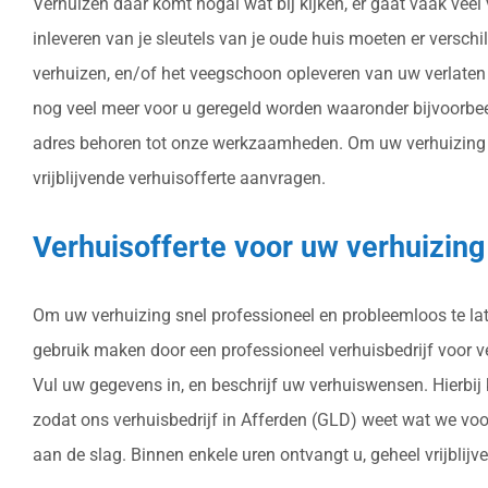
Verhuizen daar komt nogal wat bij kijken, er gaat vaak vee
inleveren van je sleutels van je oude huis moeten er versch
verhuizen, en/of het veegschoon opleveren van uw verlaten 
nog veel meer voor u geregeld worden waaronder bijvoorbee
adres behoren tot onze werkzaamheden. Om uw verhuizing in 
vrijblijvende verhuisofferte aanvragen.
Verhuisofferte voor uw verhuizing
Om uw verhuizing snel professioneel en probleemloos te late
gebruik maken door een professioneel verhuisbedrijf voor ver
Vul uw gegevens in, en beschrijf uw verhuiswensen. Hierbij
zodat ons verhuisbedrijf in Afferden (GLD) weet wat we voo
aan de slag. Binnen enkele uren ontvangt u, geheel vrijblijv