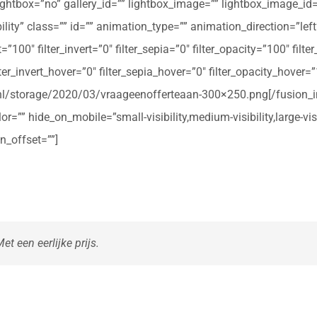
ightbox=”no” gallery_id=”” lightbox_image=”” lightbox_image_id=””
ibility” class=”” id=”” animation_type=”” animation_direction=”le
t=”100″ filter_invert=”0″ filter_sepia=”0″ filter_opacity=”100″ filt
ter_invert_hover=”0″ filter_sepia_hover=”0″ filter_opacity_hover=
rte.nl/storage/2020/03/vraageenofferteaan-300×250.png[/fusio
r=”” hide_on_mobile=”small-visibility,medium-visibility,large-vis
n_offset=””]
t een eerlijke prijs.