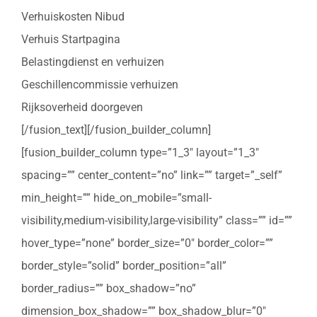
Verhuiskosten Nibud
Verhuis Startpagina
Belastingdienst en verhuizen
Geschillencommissie verhuizen
Rijksoverheid doorgeven
[/fusion_text][/fusion_builder_column]
[fusion_builder_column type=”1_3″ layout=”1_3″
spacing=”” center_content=”no” link=”” target=”_self”
min_height=”” hide_on_mobile=”small-
visibility,medium-visibility,large-visibility” class=”” id=””
hover_type=”none” border_size=”0″ border_color=””
border_style=”solid” border_position=”all”
border_radius=”” box_shadow=”no”
dimension_box_shadow=”” box_shadow_blur=”0″