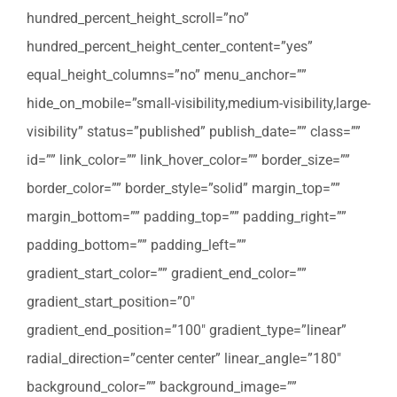
hundred_percent_height_scroll=”no”
hundred_percent_height_center_content=”yes”
equal_height_columns=”no” menu_anchor=””
hide_on_mobile=”small-visibility,medium-visibility,large-
visibility” status=”published” publish_date=”” class=””
id=”” link_color=”” link_hover_color=”” border_size=””
border_color=”” border_style=”solid” margin_top=””
margin_bottom=”” padding_top=”” padding_right=””
padding_bottom=”” padding_left=””
gradient_start_color=”” gradient_end_color=””
gradient_start_position=”0″
gradient_end_position=”100″ gradient_type=”linear”
radial_direction=”center center” linear_angle=”180″
background_color=”” background_image=””