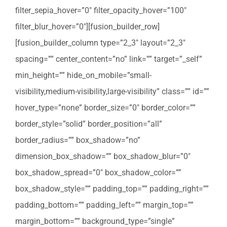
filter_sepia_hover=”0″ filter_opacity_hover=”100″
filter_blur_hover=”0″][fusion_builder_row]
[fusion_builder_column type=”2_3″ layout=”2_3″
spacing=”” center_content=”no” link=”” target=”_self”
min_height=”” hide_on_mobile=”small-
visibility,medium-visibility,large-visibility” class=”” id=””
hover_type=”none” border_size=”0″ border_color=””
border_style=”solid” border_position=”all”
border_radius=”” box_shadow=”no”
dimension_box_shadow=”” box_shadow_blur=”0″
box_shadow_spread=”0″ box_shadow_color=””
box_shadow_style=”” padding_top=”” padding_right=””
padding_bottom=”” padding_left=”” margin_top=””
margin_bottom=”” background_type=”single”