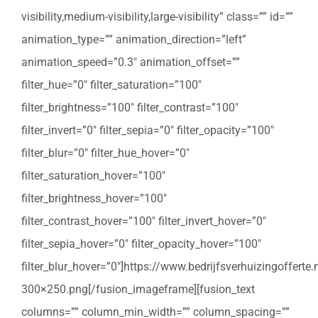
visibility,medium-visibility,large-visibility” class=”” id=””
animation_type=”” animation_direction=”left”
animation_speed=”0.3″ animation_offset=””
filter_hue=”0″ filter_saturation=”100″
filter_brightness=”100″ filter_contrast=”100″
filter_invert=”0″ filter_sepia=”0″ filter_opacity=”100″
filter_blur=”0″ filter_hue_hover=”0″
filter_saturation_hover=”100″
filter_brightness_hover=”100″
filter_contrast_hover=”100″ filter_invert_hover=”0″
filter_sepia_hover=”0″ filter_opacity_hover=”100″
filter_blur_hover=”0″]https://www.bedrijfsverhuizingoffert
300×250.png[/fusion_imageframe][fusion_text
columns=”” column_min_width=”” column_spacing=””