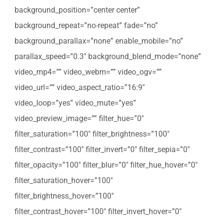
background_position=”center center”
background_repeat=”no-repeat” fade=”no”
background_parallax=”none” enable_mobile=”no”
parallax_speed=”0.3″ background_blend_mode=”none”
video_mp4=”” video_webm=”” video_ogv=””
video_url=”” video_aspect_ratio=”16:9″
video_loop=”yes” video_mute=”yes”
video_preview_image=”” filter_hue=”0″
filter_saturation=”100″ filter_brightness=”100″
filter_contrast=”100″ filter_invert=”0″ filter_sepia=”0″
filter_opacity=”100″ filter_blur=”0″ filter_hue_hover=”0″
filter_saturation_hover=”100″
filter_brightness_hover=”100″
filter_contrast_hover=”100″ filter_invert_hover=”0″