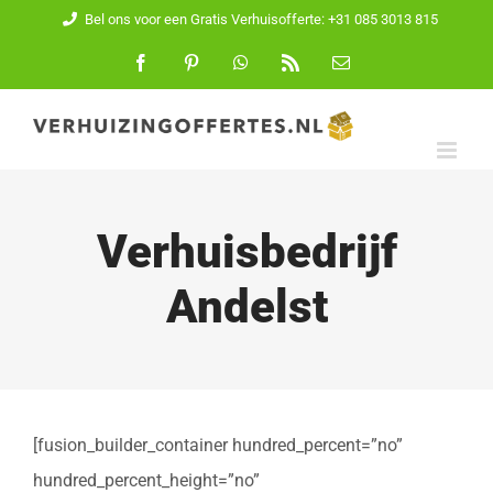
Ga
Bel ons voor een Gratis Verhuisofferte: +31 085 3013 815
naar
Facebook
Pinterest
WhatsApp
Rss
E-
mail
inhoud
Verhuisbedrijf
Andelst
[fusion_builder_container hundred_percent=”no”
hundred_percent_height=”no”