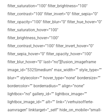
filter_saturation=”100″ filter_brightness=”100″
filter_contrast=”100″ filter_invert=”0″ filter_sepia=”0″
filter_opacity=”100″ filter_blur=”0″ filter_hue_hover=”0″
filter_saturation_hover=”100″
filter_brightness_hover=”100″
filter_contrast_hover=”100″ filter_invert_hover=”0″
filter_sepia_hover=”0″ filter_opacity_hover=”100″
filter_blur_hover=”0″ last=”no”][fusion_imageframe
image_id=”5325|medium” max_width=”” style_type=””
blur=”” stylecolor=”” hover_type=”none” bordersize=””
bordercolor=”” borderradius=”” align=”none”
lightbox=”no” gallery_id=”” lightbox_image=””
lightbox_image_id=”” alt=”” link=”/verhuisofferte-
aanvragen” linktarget=”_self” hide_on_mobile=”small-