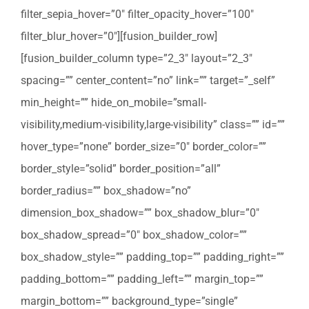
filter_sepia_hover=”0″ filter_opacity_hover=”100″
filter_blur_hover=”0″][fusion_builder_row]
[fusion_builder_column type=”2_3″ layout=”2_3″
spacing=”” center_content=”no” link=”” target=”_self”
min_height=”” hide_on_mobile=”small-
visibility,medium-visibility,large-visibility” class=”” id=””
hover_type=”none” border_size=”0″ border_color=””
border_style=”solid” border_position=”all”
border_radius=”” box_shadow=”no”
dimension_box_shadow=”” box_shadow_blur=”0″
box_shadow_spread=”0″ box_shadow_color=””
box_shadow_style=”” padding_top=”” padding_right=””
padding_bottom=”” padding_left=”” margin_top=””
margin_bottom=”” background_type=”single”