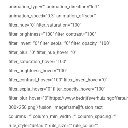
animation_type=”” animation_direction=”left”
animation_speed=”0.3″ animation_offset=””
filter_hue=”0″ filter_saturation=”100″
filter_brightness=”100″ filter_contrast=”100″
filter_invert=”0″ filter_sepia=”0″ filter_opacity=”100″
filter_blur=”0″ filter_hue_hover=”0″
filter_saturation_hover=”100″
filter_brightness_hover=”100″
filter_contrast_hover=”100″ filter_invert_hover=”0″
filter_sepia_hover=”0″ filter_opacity_hover=”100″
filter_blur_hover=”0″]https://www.bedrijfsverhuizingoffert
300×250.png[/fusion_imageframe][fusion_text
columns=”” column_min_width=”” column_spacing=””
rule_style=”default” rule_size=”” rule_color=””