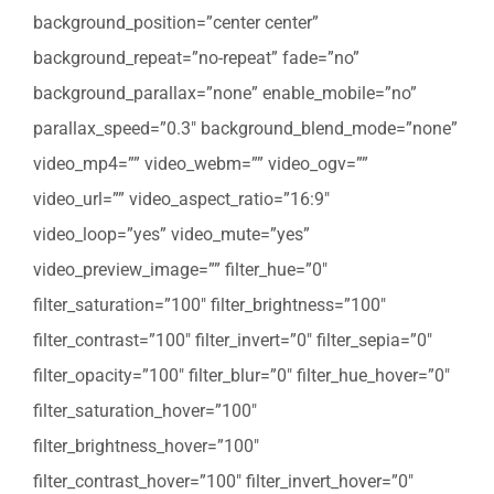
background_position=”center center”
background_repeat=”no-repeat” fade=”no”
background_parallax=”none” enable_mobile=”no”
parallax_speed=”0.3″ background_blend_mode=”none”
video_mp4=”” video_webm=”” video_ogv=””
video_url=”” video_aspect_ratio=”16:9″
video_loop=”yes” video_mute=”yes”
video_preview_image=”” filter_hue=”0″
filter_saturation=”100″ filter_brightness=”100″
filter_contrast=”100″ filter_invert=”0″ filter_sepia=”0″
filter_opacity=”100″ filter_blur=”0″ filter_hue_hover=”0″
filter_saturation_hover=”100″
filter_brightness_hover=”100″
filter_contrast_hover=”100″ filter_invert_hover=”0″