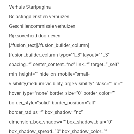
Verhuis Startpagina
Belastingdienst en verhuizen
Geschillencommissie verhuizen
Rijksoverheid doorgeven
[/fusion_text][/fusion_builder_column]
[fusion_builder_column type=”1_3″ layout=”1_3″
spacing=”” center_content=”no” link=”” target=”_self”
min_height=”” hide_on_mobile=”small-
visibility,medium-visibility,large-visibility” class=”” id=””
hover_type=”none” border_size=”0″ border_color=””
border_style=”solid” border_position=”all”
border_radius=”” box_shadow=”no”
dimension_box_shadow=”” box_shadow_blur=”0″
box_shadow_spread=”0″ box_shadow_color=””