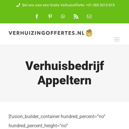
Ga
Bel ons voor een Gratis Verhuisofferte: +31 085 3013 815
naar
Facebook
Pinterest
WhatsApp
Rss
E-
mail
inhoud
Verhuisbedrijf
Appeltern
[fusion_builder_container hundred_percent=”no”
hundred_percent_height=”no”