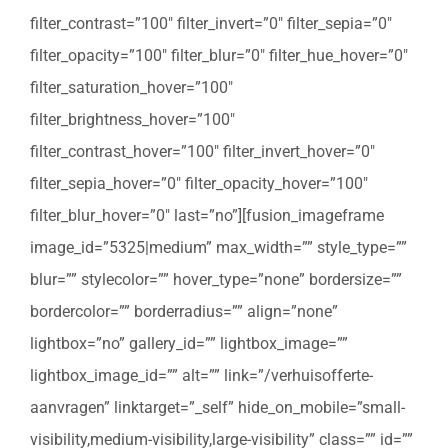
filter_contrast=”100″ filter_invert=”0″ filter_sepia=”0″
filter_opacity=”100″ filter_blur=”0″ filter_hue_hover=”0″
filter_saturation_hover=”100″
filter_brightness_hover=”100″
filter_contrast_hover=”100″ filter_invert_hover=”0″
filter_sepia_hover=”0″ filter_opacity_hover=”100″
filter_blur_hover=”0″ last=”no”][fusion_imageframe
image_id=”5325|medium” max_width=”” style_type=””
blur=”” stylecolor=”” hover_type=”none” bordersize=””
bordercolor=”” borderradius=”” align=”none”
lightbox=”no” gallery_id=”” lightbox_image=””
lightbox_image_id=”” alt=”” link=”/verhuisofferte-
aanvragen” linktarget=”_self” hide_on_mobile=”small-
visibility,medium-visibility,large-visibility” class=”” id=””