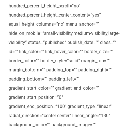
hundred_percent_height_scroll=”no”
hundred_percent_height_center_content=”yes”
equal_height_columns=”no” menu_anchor=””
hide_on_mobile=”small-visibility,medium-visibility,large-
visibility” status=”published” publish_date=”” class=””
id=”” link_color=”” link_hover_color=”” border_size=””
border_color=”” border_style=”solid” margin_top=””
margin_bottom=”” padding_top=”” padding_right=””
padding_bottom=”” padding_left=””
gradient_start_color=”” gradient_end_color=””
gradient_start_position=”0″
gradient_end_position=”100″ gradient_type=”linear”
radial_direction=”center center” linear_angle=”180″
background_color=”” background_image=””