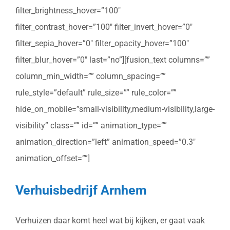
filter_brightness_hover=”100″
filter_contrast_hover=”100″ filter_invert_hover=”0″
filter_sepia_hover=”0″ filter_opacity_hover=”100″
filter_blur_hover=”0″ last=”no”][fusion_text columns=””
column_min_width=”” column_spacing=””
rule_style=”default” rule_size=”” rule_color=””
hide_on_mobile=”small-visibility,medium-visibility,large-
visibility” class=”” id=”” animation_type=””
animation_direction=”left” animation_speed=”0.3″
animation_offset=””]
Verhuisbedrijf Arnhem
Verhuizen daar komt heel wat bij kijken, er gaat vaak