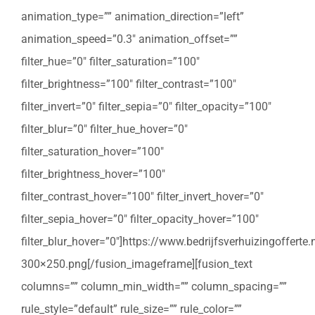
animation_type=”” animation_direction=”left”
animation_speed=”0.3″ animation_offset=””
filter_hue=”0″ filter_saturation=”100″
filter_brightness=”100″ filter_contrast=”100″
filter_invert=”0″ filter_sepia=”0″ filter_opacity=”100″
filter_blur=”0″ filter_hue_hover=”0″
filter_saturation_hover=”100″
filter_brightness_hover=”100″
filter_contrast_hover=”100″ filter_invert_hover=”0″
filter_sepia_hover=”0″ filter_opacity_hover=”100″
filter_blur_hover=”0″]https://www.bedrijfsverhuizingoffert
300×250.png[/fusion_imageframe][fusion_text
columns=”” column_min_width=”” column_spacing=””
rule_style=”default” rule_size=”” rule_color=””