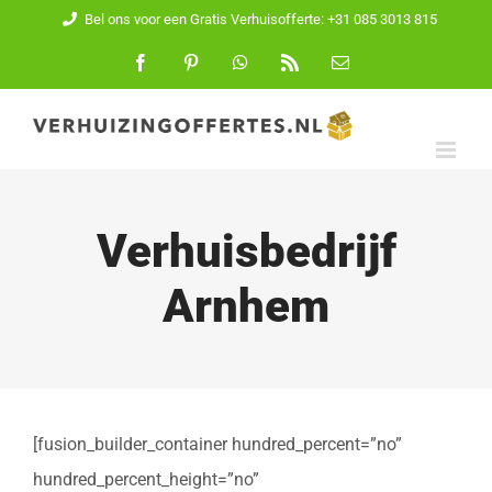
Ga
Bel ons voor een Gratis Verhuisofferte: +31 085 3013 815
naar
Facebook
Pinterest
WhatsApp
Rss
E-
mail
inhoud
Verhuisbedrijf
Arnhem
[fusion_builder_container hundred_percent=”no”
hundred_percent_height=”no”