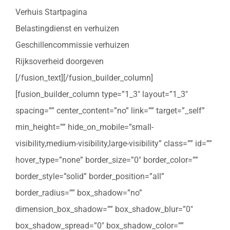
Verhuis Startpagina
Belastingdienst en verhuizen
Geschillencommissie verhuizen
Rijksoverheid doorgeven
[/fusion_text][/fusion_builder_column]
[fusion_builder_column type=”1_3″ layout=”1_3″
spacing=”” center_content=”no” link=”” target=”_self”
min_height=”” hide_on_mobile=”small-
visibility,medium-visibility,large-visibility” class=”” id=””
hover_type=”none” border_size=”0″ border_color=””
border_style=”solid” border_position=”all”
border_radius=”” box_shadow=”no”
dimension_box_shadow=”” box_shadow_blur=”0″
box_shadow_spread=”0″ box_shadow_color=””