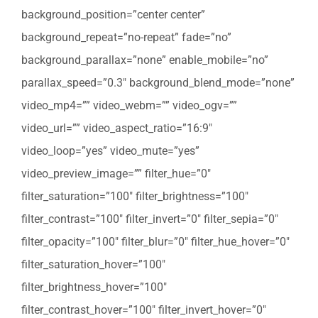
background_position=”center center”
background_repeat=”no-repeat” fade=”no”
background_parallax=”none” enable_mobile=”no”
parallax_speed=”0.3″ background_blend_mode=”none”
video_mp4=”” video_webm=”” video_ogv=””
video_url=”” video_aspect_ratio=”16:9″
video_loop=”yes” video_mute=”yes”
video_preview_image=”” filter_hue=”0″
filter_saturation=”100″ filter_brightness=”100″
filter_contrast=”100″ filter_invert=”0″ filter_sepia=”0″
filter_opacity=”100″ filter_blur=”0″ filter_hue_hover=”0″
filter_saturation_hover=”100″
filter_brightness_hover=”100″
filter_contrast_hover=”100″ filter_invert_hover=”0″