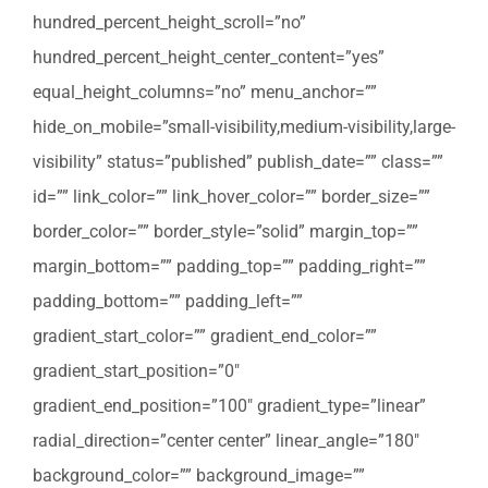
hundred_percent_height_scroll=”no”
hundred_percent_height_center_content=”yes”
equal_height_columns=”no” menu_anchor=””
hide_on_mobile=”small-visibility,medium-visibility,large-
visibility” status=”published” publish_date=”” class=””
id=”” link_color=”” link_hover_color=”” border_size=””
border_color=”” border_style=”solid” margin_top=””
margin_bottom=”” padding_top=”” padding_right=””
padding_bottom=”” padding_left=””
gradient_start_color=”” gradient_end_color=””
gradient_start_position=”0″
gradient_end_position=”100″ gradient_type=”linear”
radial_direction=”center center” linear_angle=”180″
background_color=”” background_image=””