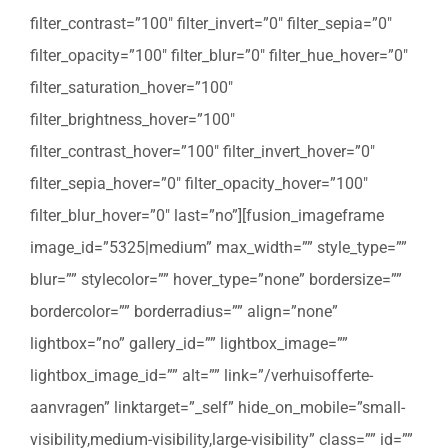
filter_contrast=”100″ filter_invert=”0″ filter_sepia=”0″
filter_opacity=”100″ filter_blur=”0″ filter_hue_hover=”0″
filter_saturation_hover=”100″
filter_brightness_hover=”100″
filter_contrast_hover=”100″ filter_invert_hover=”0″
filter_sepia_hover=”0″ filter_opacity_hover=”100″
filter_blur_hover=”0″ last=”no”][fusion_imageframe
image_id=”5325|medium” max_width=”” style_type=””
blur=”” stylecolor=”” hover_type=”none” bordersize=””
bordercolor=”” borderradius=”” align=”none”
lightbox=”no” gallery_id=”” lightbox_image=””
lightbox_image_id=”” alt=”” link=”/verhuisofferte-
aanvragen” linktarget=”_self” hide_on_mobile=”small-
visibility,medium-visibility,large-visibility” class=”” id=””