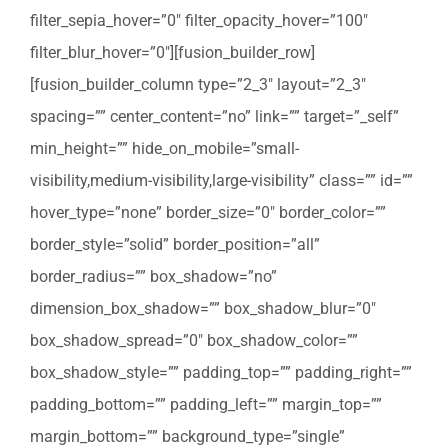
filter_sepia_hover=”0″ filter_opacity_hover=”100″
filter_blur_hover=”0″][fusion_builder_row]
[fusion_builder_column type=”2_3″ layout=”2_3″
spacing=”” center_content=”no” link=”” target=”_self”
min_height=”” hide_on_mobile=”small-
visibility,medium-visibility,large-visibility” class=”” id=””
hover_type=”none” border_size=”0″ border_color=””
border_style=”solid” border_position=”all”
border_radius=”” box_shadow=”no”
dimension_box_shadow=”” box_shadow_blur=”0″
box_shadow_spread=”0″ box_shadow_color=””
box_shadow_style=”” padding_top=”” padding_right=””
padding_bottom=”” padding_left=”” margin_top=””
margin_bottom=”” background_type=”single”