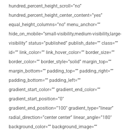
hundred_percent_height_scroll=”no”
hundred_percent_height_center_content=”yes”
equal_height_columns=”no” menu_anchor=””
hide_on_mobile=”small-visibility,medium-visibility,large-
visibility” status=”published” publish_date=”” class=””
id=”” link_color=”” link_hover_color=”” border_size=””
border_color=”” border_style=”solid” margin_top=””
margin_bottom=”” padding_top=”” padding_right=””
padding_bottom=”” padding_left=””
gradient_start_color=”” gradient_end_color=””
gradient_start_position=”0″
gradient_end_position=”100″ gradient_type=”linear”
radial_direction=”center center” linear_angle=”180″
background_color=”” background_image=””