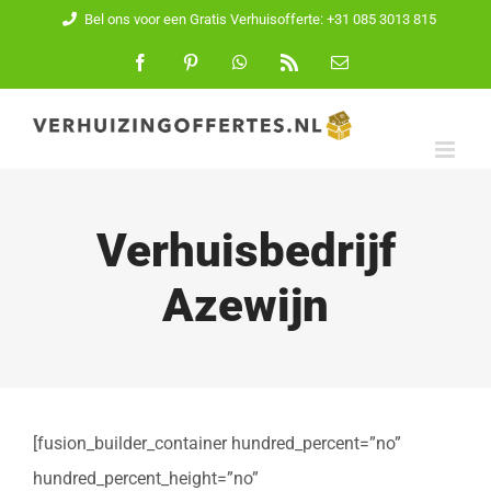
Ga
Bel ons voor een Gratis Verhuisofferte: +31 085 3013 815
naar
Facebook
Pinterest
WhatsApp
Rss
E-
mail
inhoud
Verhuisbedrijf
Azewijn
[fusion_builder_container hundred_percent=”no”
hundred_percent_height=”no”