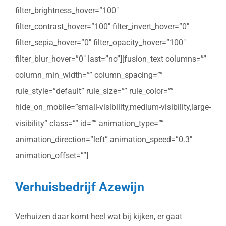
filter_brightness_hover=”100″
filter_contrast_hover=”100″ filter_invert_hover=”0″
filter_sepia_hover=”0″ filter_opacity_hover=”100″
filter_blur_hover=”0″ last=”no”][fusion_text columns=””
column_min_width=”” column_spacing=””
rule_style=”default” rule_size=”” rule_color=””
hide_on_mobile=”small-visibility,medium-visibility,large-
visibility” class=”” id=”” animation_type=””
animation_direction=”left” animation_speed=”0.3″
animation_offset=””]
Verhuisbedrijf Azewijn
Verhuizen daar komt heel wat bij kijken, er gaat