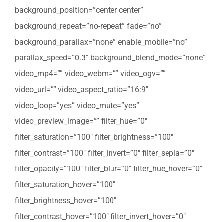
background_position=”center center”
background_repeat=”no-repeat” fade=”no”
background_parallax=”none” enable_mobile=”no”
parallax_speed=”0.3″ background_blend_mode=”none”
video_mp4=”” video_webm=”” video_ogv=””
video_url=”” video_aspect_ratio=”16:9″
video_loop=”yes” video_mute=”yes”
video_preview_image=”” filter_hue=”0″
filter_saturation=”100″ filter_brightness=”100″
filter_contrast=”100″ filter_invert=”0″ filter_sepia=”0″
filter_opacity=”100″ filter_blur=”0″ filter_hue_hover=”0″
filter_saturation_hover=”100″
filter_brightness_hover=”100″
filter_contrast_hover=”100″ filter_invert_hover=”0″