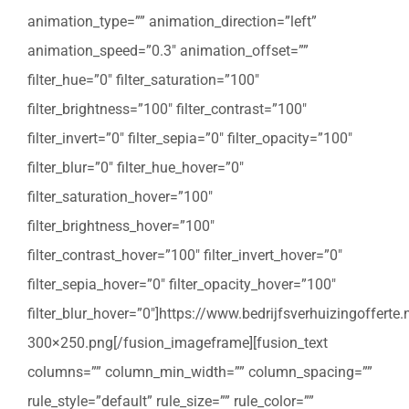
animation_type=”” animation_direction=”left”
animation_speed=”0.3″ animation_offset=””
filter_hue=”0″ filter_saturation=”100″
filter_brightness=”100″ filter_contrast=”100″
filter_invert=”0″ filter_sepia=”0″ filter_opacity=”100″
filter_blur=”0″ filter_hue_hover=”0″
filter_saturation_hover=”100″
filter_brightness_hover=”100″
filter_contrast_hover=”100″ filter_invert_hover=”0″
filter_sepia_hover=”0″ filter_opacity_hover=”100″
filter_blur_hover=”0″]https://www.bedrijfsverhuizingoffert
300×250.png[/fusion_imageframe][fusion_text
columns=”” column_min_width=”” column_spacing=””
rule_style=”default” rule_size=”” rule_color=””