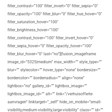
filter_contrast=”100″ filter_invert=”0″ filter_sepia=”0″
filter_opacity=”100″ filter_blur=”0″ filter_hue_hover=”0″
filter_saturation_hover=”100″
filter_brightness_hover=”100″
filter_contrast_hover=”100″ filter_invert_hover=”0″
filter_sepia_hover=”0″ filter_opacity_hover=”100″
filter_blur_hover=”0″ last=”no”][fusion_imageframe
image_id=”5325|medium” max_width=”” style_type=””
blur=”” stylecolor=”” hover_type=”none” bordersize=””
bordercolor=”” borderradius=”” align=”none”
lightbox=”no” gallery_id=”” lightbox_image=””
lightbox_image_id=”” alt=”” link=”/verhuisofferte-
aanvragen” linktarget=”_self” hide_on_mobile=”small-
visibility,medium-visibility,large-visibility” class=”” id=””