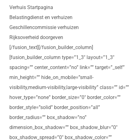
Verhuis Startpagina
Belastingdienst en verhuizen
Geschillencommissie verhuizen
Rijksoverheid doorgeven
[/fusion_text][/fusion_builder_column]
[fusion_builder_column type=”1_3″ layout=”1_3″
spacing=”” center_content=”no” link=”” target=”_self”
min_height=”” hide_on_mobile=”small-
visibility,medium-visibility,large-visibility” class=”” id=””
hover_type=”none” border_size=”0″ border_color=””
border_style=”solid” border_position=”all”
border_radius=”” box_shadow=”no”
dimension_box_shadow=”” box_shadow_blur=”0″
box_shadow_spread=”0″ box_shadow_color=””