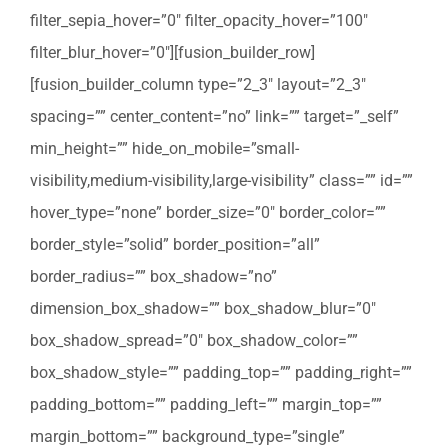
filter_sepia_hover=”0″ filter_opacity_hover=”100″
filter_blur_hover=”0″][fusion_builder_row]
[fusion_builder_column type=”2_3″ layout=”2_3″
spacing=”” center_content=”no” link=”” target=”_self”
min_height=”” hide_on_mobile=”small-
visibility,medium-visibility,large-visibility” class=”” id=””
hover_type=”none” border_size=”0″ border_color=””
border_style=”solid” border_position=”all”
border_radius=”” box_shadow=”no”
dimension_box_shadow=”” box_shadow_blur=”0″
box_shadow_spread=”0″ box_shadow_color=””
box_shadow_style=”” padding_top=”” padding_right=””
padding_bottom=”” padding_left=”” margin_top=””
margin_bottom=”” background_type=”single”