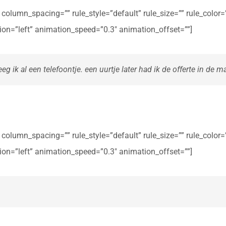
olumn_spacing=”” rule_style=”default” rule_size=”” rule_color=””
ction=”left” animation_speed=”0.3″ animation_offset=””]
eg ik al een telefoontje. een uurtje later had ik de offerte in de ma
olumn_spacing=”” rule_style=”default” rule_size=”” rule_color=””
ction=”left” animation_speed=”0.3″ animation_offset=””]