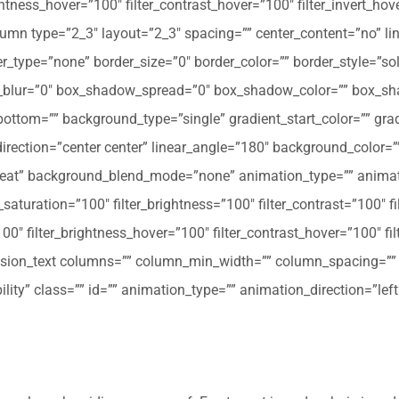
ghtness_hover=”100″ filter_contrast_hover=”100″ filter_invert_hov
olumn type=”2_3″ layout=”2_3″ spacing=”” center_content=”no” li
 hover_type=”none” border_size=”0″ border_color=”” border_style=”s
ur=”0″ box_shadow_spread=”0″ box_shadow_color=”” box_shad
ttom=”” background_type=”single” gradient_start_color=”” gradi
_direction=”center center” linear_angle=”180″ background_colo
peat” background_blend_mode=”none” animation_type=”” animati
r_saturation=”100″ filter_brightness=”100″ filter_contrast=”100″ fil
”100″ filter_brightness_hover=”100″ filter_contrast_hover=”100″ fi
[fusion_text columns=”” column_min_width=”” column_spacing=”” ru
ibility” class=”” id=”” animation_type=”” animation_direction=”l