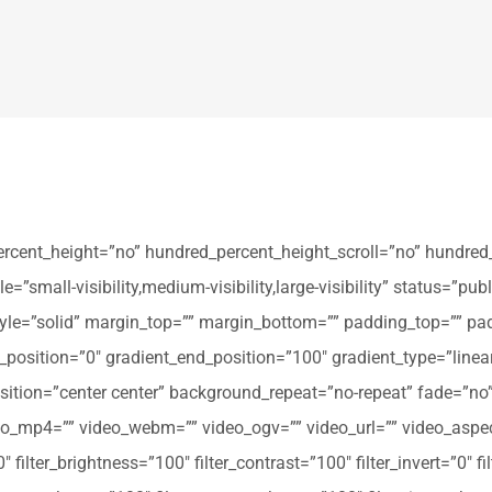
ercent_height=”no” hundred_percent_height_scroll=”no” hundred
all-visibility,medium-visibility,large-visibility” status=”publi
_style=”solid” margin_top=”” margin_bottom=”” padding_top=”” pa
t_position=”0″ gradient_end_position=”100″ gradient_type=”linear
tion=”center center” background_repeat=”no-repeat” fade=”no
_mp4=”” video_webm=”” video_ogv=”” video_url=”” video_aspec
filter_brightness=”100″ filter_contrast=”100″ filter_invert=”0″ fil