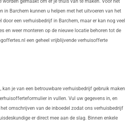
rde worden gemaakt om er je thuis van te maken. Voor het
en in Barchem kunnen u helpen met het uitvoeren van het
l door een verhuisbedrijf in Barchem, maar er kan nog veel
s en weer monteren op de nieuwe locatie behoren tot de
ffertes.nl een geheel vrijblijvende verhuisofferte
ng, kan je van een betrouwbare verhuisbedrijf gebruik maken
erhuisofferteformulier in vullen. Vul uw gegevens in, en
 het omschrijven van de inboedel zodat ons verhuisbedrijf
uisdeskundige er direct mee aan de slag. Binnen enkele