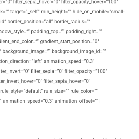
er=”0″ filter_sepia_hover=”0″ filter_opacity_hover=”100″
nk=”” target=”_self” min_height=”” hide_on_mobile=”small-
olid” border_position=”all” border_radius=””
ow_style=”” padding_top=”” padding_right=””
ent_end_color=”” gradient_start_position=”0″
r=”” background_image=”” background_image_id=””
on_direction=”left” animation_speed=”0.3″
ter_invert=”0″ filter_sepia=”0″ filter_opacity=”100″
lter_invert_hover=”0″ filter_sepia_hover=”0″
le_style=”default” rule_size=”” rule_color=””
eft” animation_speed=”0.3″ animation_offset=””]