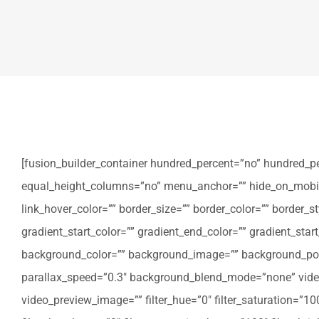
[fusion_builder_container hundred_percent=”no” hundred_p
equal_height_columns=”no” menu_anchor=”” hide_on_mobile=”sm
link_hover_color=”” border_size=”” border_color=”” border
gradient_start_color=”” gradient_end_color=”” gradient_star
background_color=”” background_image=”” background_posi
parallax_speed=”0.3″ background_blend_mode=”none” video
video_preview_image=”” filter_hue=”0″ filter_saturation=”100″ 