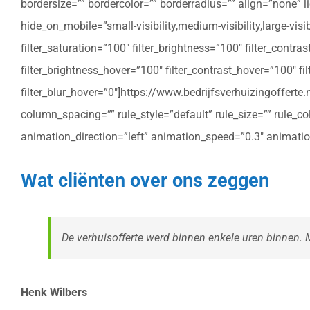
bordersize=”” bordercolor=”” borderradius=”” align=”none” l
hide_on_mobile=”small-visibility,medium-visibility,large-vis
filter_saturation=”100″ filter_brightness=”100″ filter_contras
filter_brightness_hover=”100″ filter_contrast_hover=”100″ fil
filter_blur_hover=”0″]https://www.bedrijfsverhuizingoffe
column_spacing=”” rule_style=”default” rule_size=”” rule_colo
animation_direction=”left” animation_speed=”0.3″ animatio
Wat cliënten over ons zeggen
De verhuisofferte werd binnen enkele uren binnen. Me
Henk Wilbers