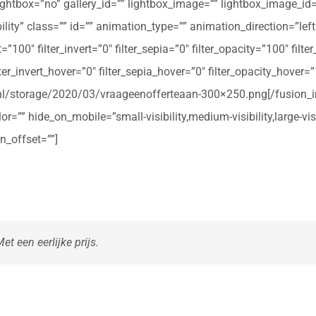
ightbox=”no” gallery_id=”” lightbox_image=”” lightbox_image_id=””
ibility” class=”” id=”” animation_type=”” animation_direction=”le
t=”100″ filter_invert=”0″ filter_sepia=”0″ filter_opacity=”100″ filt
ter_invert_hover=”0″ filter_sepia_hover=”0″ filter_opacity_hover=
rte.nl/storage/2020/03/vraageenofferteaan-300×250.png[/fusio
r=”” hide_on_mobile=”small-visibility,medium-visibility,large-vis
n_offset=””]
t een eerlijke prijs.