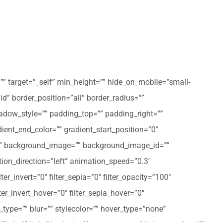
”” target=”_self” min_height=”” hide_on_mobile=”small-
olid” border_position=”all” border_radius=””
ow_style=”” padding_top=”” padding_right=””
ent_end_color=”” gradient_start_position=”0″
r=”” background_image=”” background_image_id=””
on_direction=”left” animation_speed=”0.3″
ter_invert=”0″ filter_sepia=”0″ filter_opacity=”100″
lter_invert_hover=”0″ filter_sepia_hover=”0″
type=”” blur=”” stylecolor=”” hover_type=”none”