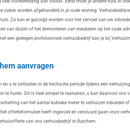
g veel voorbereiding aan vooraf. Eerst moet je andere huis in o
rse zaken worden afgehandeld in je oude woning. Verhuisbedrijv
huis. Zo kan er gezorgd worden voor het vervoer van uw inboede
kken van dozen of het demonteren van meubelen op het oude adre
 een gedegen professioneel verhuisbedrijf kan je bij Verhuizingo
rchem aanvragen
n en u te ontlasten in de hectische periode tijdens een verhuizi
n te huren. Dit is heel simpel te realiseren, u kan daarvoor ons v
schatting van het aantal kubieke meter te verhuizen inboedel of
et offerteformulier heeft ingevuld en verstuurd gaan onze verh
verhuisofferte van ons verhuisbedrijf in Barchem.