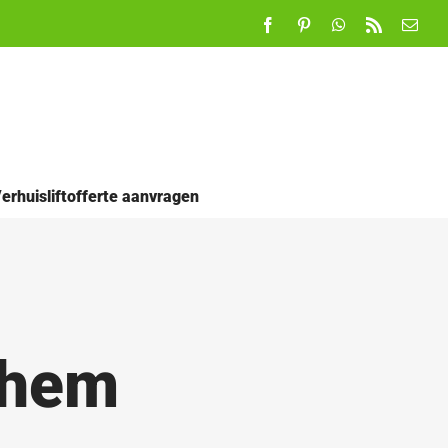
Facebook
Pinterest
WhatsApp
Rss
E-
mail
erhuisliftofferte aanvragen
chem