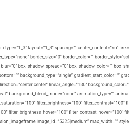
mn type=”1_3″ layout=”1_3″ spacing=”” center_content=”no” link=
 hover_type=”none” border_size=”0″ border_color=”” border_style=”s
ur=”0″ box_shadow_spread=”0″ box_shadow_color=”” box_shad
ttom=”” background_type=”single” gradient_start_color=”” gradi
_direction=”center center” linear_angle=”180″ background_colo
peat” background_blend_mode=”none” animation_type=”” animati
r_saturation=”100″ filter_brightness=”100″ filter_contrast=”100″ fil
”100″ filter_brightness_hover=”100″ filter_contrast_hover=”100″ fi
][fusion_imageframe image_id=”5325|medium” max_width=”” style_