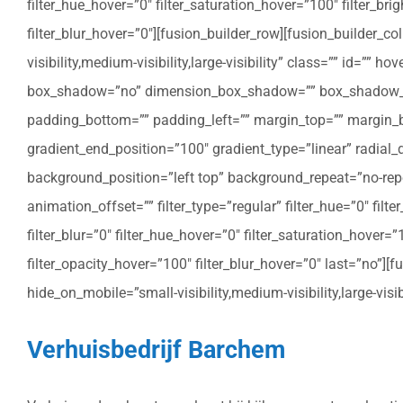
filter_hue_hover=”0″ filter_saturation_hover=”100″ filter_bri
filter_blur_hover=”0″][fusion_builder_row][fusion_builder_c
visibility,medium-visibility,large-visibility” class=”” id=””
box_shadow=”no” dimension_box_shadow=”” box_shadow_bl
padding_bottom=”” padding_left=”” margin_top=”” margin_bo
gradient_end_position=”100″ gradient_type=”linear” radial
background_position=”left top” background_repeat=”no-re
animation_offset=”” filter_type=”regular” filter_hue=”0″ filte
filter_blur=”0″ filter_hue_hover=”0″ filter_saturation_hover=
filter_opacity_hover=”100″ filter_blur_hover=”0″ last=”no”]
hide_on_mobile=”small-visibility,medium-visibility,large-vis
Verhuisbedrijf Barchem