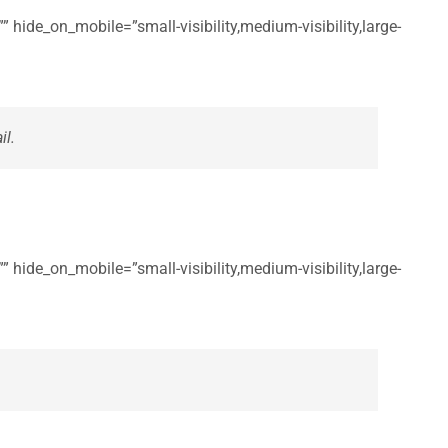
 hide_on_mobile=”small-visibility,medium-visibility,large-
il.
 hide_on_mobile=”small-visibility,medium-visibility,large-