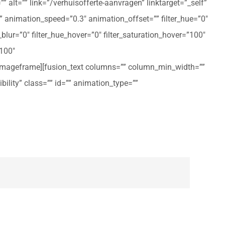
 alt=”” link=”/verhuisofferte-aanvragen” linktarget=”_self”
ft” animation_speed=”0.3″ animation_offset=”” filter_hue=”0″
er_blur=”0″ filter_hue_hover=”0″ filter_saturation_hover=”100″
”100″
n_imageframe][fusion_text columns=”” column_min_width=””
ibility” class=”” id=”” animation_type=””