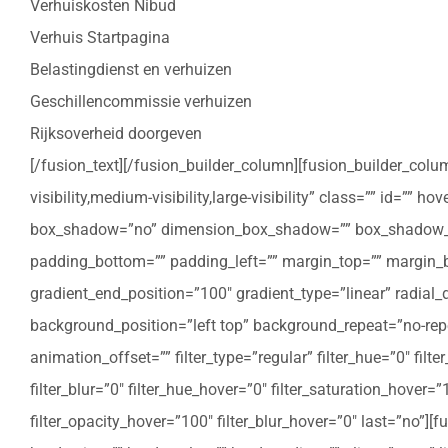
Verhuiskosten Nibud
Verhuis Startpagina
Belastingdienst en verhuizen
Geschillencommissie verhuizen
Rijksoverheid doorgeven
[/fusion_text][/fusion_builder_column][fusion_builder_colu
visibility,medium-visibility,large-visibility” class=”” id=””
box_shadow=”no” dimension_box_shadow=”” box_shadow_bl
padding_bottom=”” padding_left=”” margin_top=”” margin_bo
gradient_end_position=”100″ gradient_type=”linear” radial
background_position=”left top” background_repeat=”no-re
animation_offset=”” filter_type=”regular” filter_hue=”0″ filte
filter_blur=”0″ filter_hue_hover=”0″ filter_saturation_hover=
filter_opacity_hover=”100″ filter_blur_hover=”0″ last=”no”