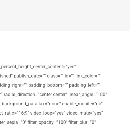
_percent_height_center_content=”yes”
shed” publish_date=”” class=”” id=”” link_color=””
dding_right=”” padding_bottom=”” padding_left=””
” radial_direction=”center center” linear_angle=”180″
” background_parallax=”none” enable_mobile=”no”
t_ratio=”16:9″ video_loop=”yes” video_mute=”yes”
ter_sepia=”0″ filter_opacity=”100″ filter_blur=”0″