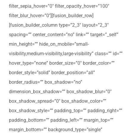
filter_sepia_hover=”0″ filter_opacity_hover=”100″
filter_blur_hover=”0″][fusion_builder_row]
[fusion_builder_column type=”2_3″ layout=”2_3″
spacing=”” center_content=”no” link=”” target=”_self”
min_height=”” hide_on_mobile=”small-
visibility,medium-visibility,large-visibility” class=”” id=””
hover_type=”none” border_size=”0″ border_color=””
border_style=”solid” border_position=”all”
border_radius=”” box_shadow=”no”
dimension_box_shadow=”” box_shadow_blur=”0″
box_shadow_spread=”0″ box_shadow_color=””
box_shadow_style=”” padding_top=”” padding_right=””
padding_bottom=”” padding_left=”” margin_top=””
margin_bottom=”” background_type=”single”