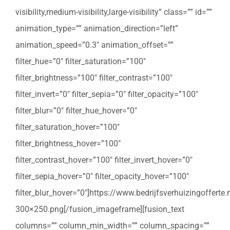
visibility,medium-visibility,large-visibility” class=”” id=””
animation_type=”” animation_direction=”left”
animation_speed=”0.3″ animation_offset=””
filter_hue=”0″ filter_saturation=”100″
filter_brightness=”100″ filter_contrast=”100″
filter_invert=”0″ filter_sepia=”0″ filter_opacity=”100″
filter_blur=”0″ filter_hue_hover=”0″
filter_saturation_hover=”100″
filter_brightness_hover=”100″
filter_contrast_hover=”100″ filter_invert_hover=”0″
filter_sepia_hover=”0″ filter_opacity_hover=”100″
filter_blur_hover=”0″]https://www.bedrijfsverhuizingoffert
300×250.png[/fusion_imageframe][fusion_text
columns=”” column_min_width=”” column_spacing=””