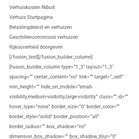
Verhuiskosten Nibud
Verhuis Startpagina
Belastingdienst en verhuizen
Geschillencommissie verhuizen
Rijksoverheid doorgeven
[/fusion_text][/fusion_builder_column]
[fusion_builder_column type=”1_3″ layout=”1_3″
spacing=”” center_content=”no” link=”” target=”_self”
min_height=”” hide_on_mobile=”small-
visibility,medium-visibility,large-visibility” class=”” id=””
hover_type=”none” border_size=”0″ border_color=””
border_style=”solid” border_position=”all”
border_radius=”” box_shadow=”no”
dimension_box_shadow=”” box_shadow_blur=”0″