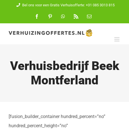
Ga
Bel ons voor een Gratis Verhuisofferte: +31 085 3013 815
naar
Facebook
Pinterest
WhatsApp
Rss
E-
mail
inhoud
Verhuisbedrijf Beek
Montferland
[fusion_builder_container hundred_percent=”no”
hundred_percent_height=”no”