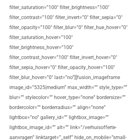
filter_saturation=”100″ filter_brightness=”100″
filter_contrast=”100″ filter_invert=”0″ filter_sepia=”0″
filter_opacity=”100″ filter_blur=”0″ filter_hue_hover=”0″
filter_saturation_hover=”100″
filter_brightness_hover=”100″
filter_contrast_hover=”100″ filter_invert_hover=”0″
filter_sepia_hover=”0″ filter_opacity_hover=”100″
filter_blur_hover=”0″ last=”no”][fusion_imageframe
image_id=”5325|medium” max_width=”” style_type=””
blur=”” stylecolor=”” hover_type=”none” bordersize=””
bordercolor=”” borderradius=”” align=”none”
lightbox=”no” gallery_id=”” lightbox_image=””
lightbox_image_id=”” alt=”” link=”/verhuisofferte-
aanvragen” linktarget=”_self” hide_on_mobile=”small-