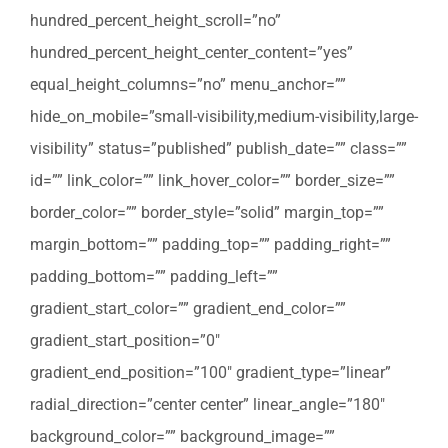
hundred_percent_height_scroll=”no”
hundred_percent_height_center_content=”yes”
equal_height_columns=”no” menu_anchor=””
hide_on_mobile=”small-visibility,medium-visibility,large-
visibility” status=”published” publish_date=”” class=””
id=”” link_color=”” link_hover_color=”” border_size=””
border_color=”” border_style=”solid” margin_top=””
margin_bottom=”” padding_top=”” padding_right=””
padding_bottom=”” padding_left=””
gradient_start_color=”” gradient_end_color=””
gradient_start_position=”0″
gradient_end_position=”100″ gradient_type=”linear”
radial_direction=”center center” linear_angle=”180″
background_color=”” background_image=””