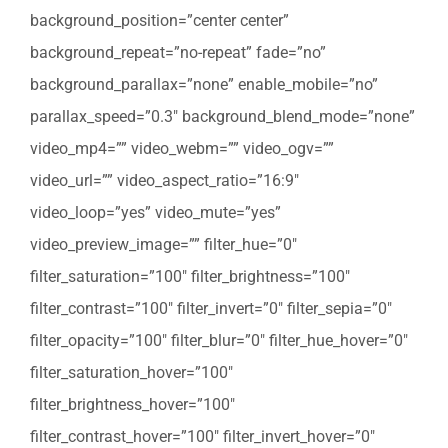
background_position=”center center”
background_repeat=”no-repeat” fade=”no”
background_parallax=”none” enable_mobile=”no”
parallax_speed=”0.3″ background_blend_mode=”none”
video_mp4=”” video_webm=”” video_ogv=””
video_url=”” video_aspect_ratio=”16:9″
video_loop=”yes” video_mute=”yes”
video_preview_image=”” filter_hue=”0″
filter_saturation=”100″ filter_brightness=”100″
filter_contrast=”100″ filter_invert=”0″ filter_sepia=”0″
filter_opacity=”100″ filter_blur=”0″ filter_hue_hover=”0″
filter_saturation_hover=”100″
filter_brightness_hover=”100″
filter_contrast_hover=”100″ filter_invert_hover=”0″