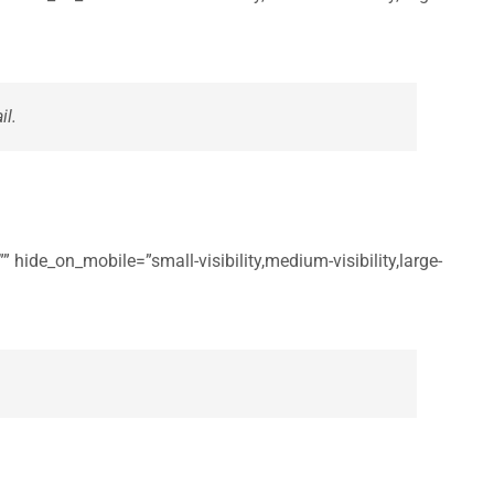
il.
 hide_on_mobile=”small-visibility,medium-visibility,large-