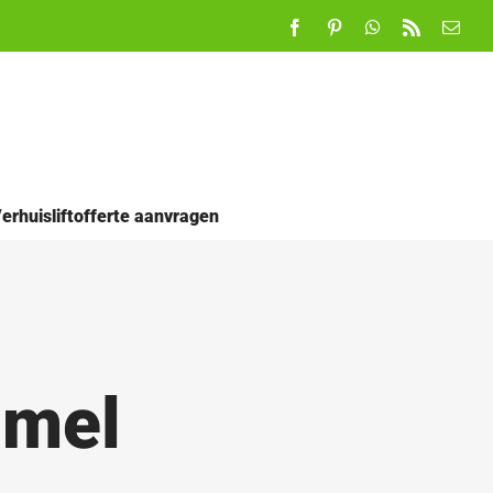
Facebook
Pinterest
WhatsApp
Rss
E-
mail
erhuisliftofferte aanvragen
mmel