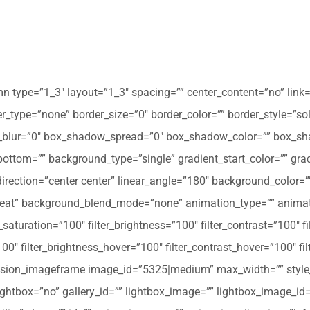
mn type=”1_3″ layout=”1_3″ spacing=”” center_content=”no” link=
 hover_type=”none” border_size=”0″ border_color=”” border_style=”s
ur=”0″ box_shadow_spread=”0″ box_shadow_color=”” box_shad
ttom=”” background_type=”single” gradient_start_color=”” gradi
_direction=”center center” linear_angle=”180″ background_colo
peat” background_blend_mode=”none” animation_type=”” animati
r_saturation=”100″ filter_brightness=”100″ filter_contrast=”100″ fil
”100″ filter_brightness_hover=”100″ filter_contrast_hover=”100″ fi
][fusion_imageframe image_id=”5325|medium” max_width=”” style_
ightbox=”no” gallery_id=”” lightbox_image=”” lightbox_image_id=””