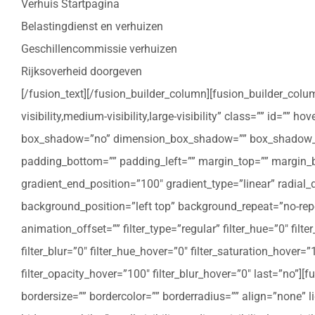
Verhuis Startpagina
Belastingdienst en verhuizen
Geschillencommissie verhuizen
Rijksoverheid doorgeven
[/fusion_text][/fusion_builder_column][fusion_builder_colu
visibility,medium-visibility,large-visibility” class=”” id=””
box_shadow=”no” dimension_box_shadow=”” box_shadow_bl
padding_bottom=”” padding_left=”” margin_top=”” margin_bo
gradient_end_position=”100″ gradient_type=”linear” radial
background_position=”left top” background_repeat=”no-re
animation_offset=”” filter_type=”regular” filter_hue=”0″ filte
filter_blur=”0″ filter_hue_hover=”0″ filter_saturation_hover=
filter_opacity_hover=”100″ filter_blur_hover=”0″ last=”no”
bordersize=”” bordercolor=”” borderradius=”” align=”none” l