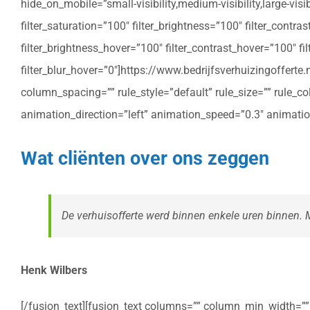
hide_on_mobile=”small-visibility,medium-visibility,large-vis
filter_saturation=”100″ filter_brightness=”100″ filter_contras
filter_brightness_hover=”100″ filter_contrast_hover=”100″ fil
filter_blur_hover=”0″]https://www.bedrijfsverhuizingoffe
column_spacing=”” rule_style=”default” rule_size=”” rule_colo
animation_direction=”left” animation_speed=”0.3″ animatio
Wat cliënten over ons zeggen
De verhuisofferte werd binnen enkele uren binnen. Me
Henk Wilbers
[/fusion_text][fusion_text columns=”” column_min_width=”” c