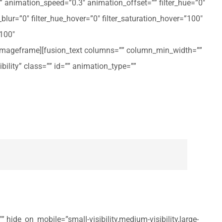
ft” animation_speed=”0.3″ animation_offset=”” filter_hue=”0″
er_blur=”0″ filter_hue_hover=”0″ filter_saturation_hover=”100″
”100″
n_imageframe][fusion_text columns=”” column_min_width=””
ibility” class=”” id=”” animation_type=””
 hide_on_mobile=”small-visibility,medium-visibility,large-