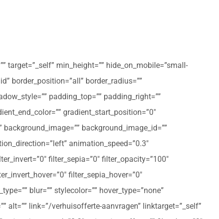
”” target=”_self” min_height=”” hide_on_mobile=”small-
olid” border_position=”all” border_radius=””
ow_style=”” padding_top=”” padding_right=””
ent_end_color=”” gradient_start_position=”0″
r=”” background_image=”” background_image_id=””
on_direction=”left” animation_speed=”0.3″
ter_invert=”0″ filter_sepia=”0″ filter_opacity=”100″
lter_invert_hover=”0″ filter_sepia_hover=”0″
type=”” blur=”” stylecolor=”” hover_type=”none”
 alt=”” link=”/verhuisofferte-aanvragen” linktarget=”_self”