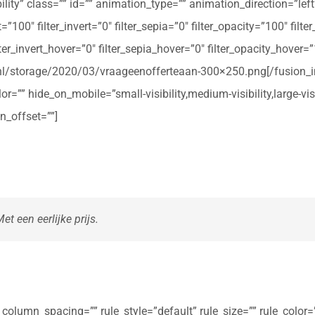
ibility” class=”” id=”” animation_type=”” animation_direction=”le
t=”100″ filter_invert=”0″ filter_sepia=”0″ filter_opacity=”100″ filt
ter_invert_hover=”0″ filter_sepia_hover=”0″ filter_opacity_hover=
rte.nl/storage/2020/03/vraageenofferteaan-300×250.png[/fusio
r=”” hide_on_mobile=”small-visibility,medium-visibility,large-vis
n_offset=””]
t een eerlijke prijs.
olumn_spacing=”” rule_style=”default” rule_size=”” rule_color=””