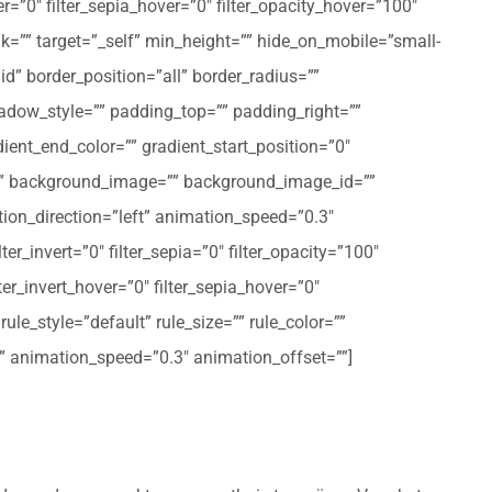
er=”0″ filter_sepia_hover=”0″ filter_opacity_hover=”100″
nk=”” target=”_self” min_height=”” hide_on_mobile=”small-
olid” border_position=”all” border_radius=””
ow_style=”” padding_top=”” padding_right=””
ent_end_color=”” gradient_start_position=”0″
r=”” background_image=”” background_image_id=””
on_direction=”left” animation_speed=”0.3″
ter_invert=”0″ filter_sepia=”0″ filter_opacity=”100″
lter_invert_hover=”0″ filter_sepia_hover=”0″
le_style=”default” rule_size=”” rule_color=””
eft” animation_speed=”0.3″ animation_offset=””]