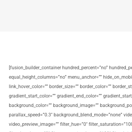
[fusion_builder_container hundred_percent=”no” hundred_p
equal_height_columns=”no” menu_anchor=”” hide_on_mobile=”sm
link_hover_color=”” border_size=”” border_color=”” border
gradient_start_color=”” gradient_end_color=”” gradient_star
background_color=”” background_image=”” background_posi
parallax_speed=”0.3″ background_blend_mode=”none” video
video_preview_image=”” filter_hue=”0″ filter_saturation=”100″ 