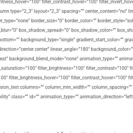
ghtness_hover=”100″ filter_contrast_hover=”100″ filter_invert_hov
olumn type=”2_3″ layout=”2_3″ spacing=”” center_content=”no” li
 hover_type=”none” border_size=”0″ border_color=”” border_style=”s
ur=”0″ box_shadow_spread=”0″ box_shadow_color=”” box_shad
ttom=”” background_type=”single” gradient_start_color=”” gradi
_direction=”center center” linear_angle=”180″ background_colo
peat” background_blend_mode=”none” animation_type=”” animati
r_saturation=”100″ filter_brightness=”100″ filter_contrast=”100″ fil
”100″ filter_brightness_hover=”100″ filter_contrast_hover=”100″ fi
[fusion_text columns=”” column_min_width=”” column_spacing=”” ru
ibility” class=”” id=”” animation_type=”” animation_direction=”l