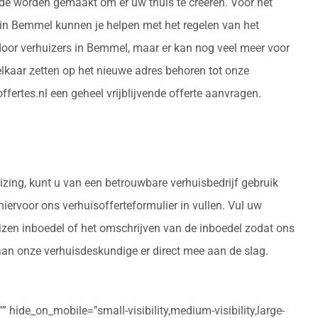
rde worden gemaakt om er uw thuis te creëren. Voor het
s in Bemmel kunnen je helpen met het regelen van het
door verhuizers in Bemmel, maar er kan nog veel meer voor
kaar zetten op het nieuwe adres behoren tot onze
fertes.nl een geheel vrijblijvende offerte aanvragen.
izing, kunt u van een betrouwbare verhuisbedrijf gebruik
hiervoor ons verhuisofferteformulier in vullen. Vul uw
izen inboedel of het omschrijven van de inboedel zodat ons
aan onze verhuisdeskundige er direct mee aan de slag.
 hide_on_mobile=”small-visibility,medium-visibility,large-