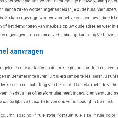
veel voorbereiding aan vooraf. Eerst moet je nieuwe woning op o
rschillende zaken worden afgehandeld in je oude huis. Verhuizer
s. Zo kan er gezorgd worden voor het vervoer van uw inboedel 
 of het demonteren van meubels op uw oude adres en weer in el
en gedegen professioneel verhuisbedrijf kunt u bij Verhuizingof
mel aanvragen
regelen en u te ontlasten in de drukke periode rondom een verhu
n in Bemmel in te huren. Dit is erg simpel te realiseren, u kunt 
 denken aan een schatting van het aantal kubieke meter te verhu
en. Nadat u het offerteformulier heeft ingevuld en verstuurd g
ende eerlijke verhuisofferte van ons verhuisbedrijf in Bemmel.
olumn_spacing=”” rule_style=”default” rule_size=”” rule_color=””