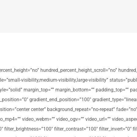
ercent_height=”no” hundred_percent_height_scroll=”no” hundred
all-visibility,medium-visibility,large-visibility” status=”publi
_style=”solid” margin_top=”” margin_bottom=”” padding_top=”” pa
t_position=”0″ gradient_end_position=”100″ gradient_type=”linear
tion=”center center” background_repeat=”no-repeat” fade=”no
_mp4=”” video_webm=”” video_ogv=”” video_url=”” video_aspec
filter_brightness=”100″ filter_contrast=”100″ filter_invert=”0″ fil