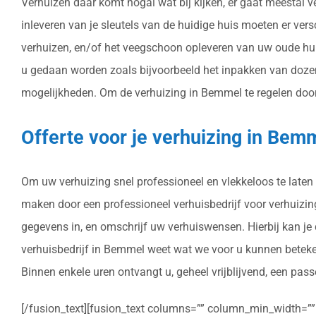
Verhuizen daar komt nogal wat bij kijken, er gaat meestal 
inleveren van je sleutels van de huidige huis moeten er ve
verhuizen, en/of het veegschoon opleveren van uw oude hui
u gedaan worden zoals bijvoorbeeld het inpakken van dozen
mogelijkheden. Om de verhuizing in Bemmel te regelen door e
Offerte voor je verhuizing in Bem
Om uw verhuizing snel professioneel en vlekkeloos te laten 
maken door een professioneel verhuisbedrijf voor verhuizinge
gegevens in, en omschrijf uw verhuiswensen. Hierbij kan je
verhuisbedrijf in Bemmel weet wat we voor u kunnen beteken
Binnen enkele uren ontvangt u, geheel vrijblijvend, een pass
[/fusion_text][fusion_text columns=”” column_min_width=”” c