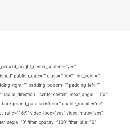
_percent_height_center_content=”yes”
shed” publish_date=”” class=”” id=”” link_color=””
dding_right=”” padding_bottom=”” padding_left=””
” radial_direction=”center center” linear_angle=”180″
” background_parallax=”none” enable_mobile=”no”
t_ratio=”16:9″ video_loop=”yes” video_mute=”yes”
ter_sepia=”0″ filter_opacity=”100″ filter_blur=”0″