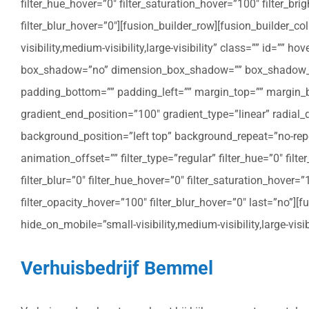
filter_hue_hover=”0″ filter_saturation_hover=”100″ filter_bri
filter_blur_hover=”0″][fusion_builder_row][fusion_builder_c
visibility,medium-visibility,large-visibility” class=”” id=””
box_shadow=”no” dimension_box_shadow=”” box_shadow_bl
padding_bottom=”” padding_left=”” margin_top=”” margin_bo
gradient_end_position=”100″ gradient_type=”linear” radial
background_position=”left top” background_repeat=”no-re
animation_offset=”” filter_type=”regular” filter_hue=”0″ filte
filter_blur=”0″ filter_hue_hover=”0″ filter_saturation_hover=
filter_opacity_hover=”100″ filter_blur_hover=”0″ last=”no”]
hide_on_mobile=”small-visibility,medium-visibility,large-vis
Verhuisbedrijf Bemmel