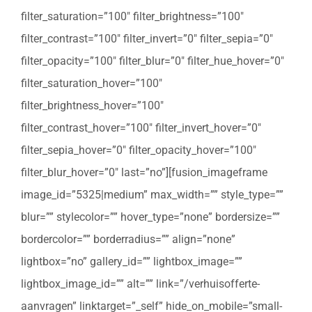
filter_saturation=”100″ filter_brightness=”100″
filter_contrast=”100″ filter_invert=”0″ filter_sepia=”0″
filter_opacity=”100″ filter_blur=”0″ filter_hue_hover=”0″
filter_saturation_hover=”100″
filter_brightness_hover=”100″
filter_contrast_hover=”100″ filter_invert_hover=”0″
filter_sepia_hover=”0″ filter_opacity_hover=”100″
filter_blur_hover=”0″ last=”no”][fusion_imageframe
image_id=”5325|medium” max_width=”” style_type=””
blur=”” stylecolor=”” hover_type=”none” bordersize=””
bordercolor=”” borderradius=”” align=”none”
lightbox=”no” gallery_id=”” lightbox_image=””
lightbox_image_id=”” alt=”” link=”/verhuisofferte-
aanvragen” linktarget=”_self” hide_on_mobile=”small-