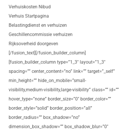
Verhuiskosten Nibud
Verhuis Startpagina
Belastingdienst en verhuizen
Geschillencommissie verhuizen
Rijksoverheid doorgeven
[/fusion_text][/fusion_builder_column]
[fusion_builder_column type=”1_3″ layout=”1_3″
spacing=”” center_content=”no” link=”” target=”_self”
min_height=”” hide_on_mobile=”small-
visibility,medium-visibility,large-visibility” class=”” id=””
hover_type=”none” border_size=”0″ border_color=””
border_style=”solid” border_position=”all”
border_radius=”” box_shadow=”no”
dimension_box_shadow=”” box_shadow_blur=”0″