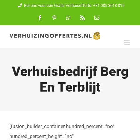
Ga
Bel ons voor een Gratis Verhuisofferte: +31 085 3013 815
naar
Facebook
Pinterest
WhatsApp
Rss
E-
mail
inhoud
Verhuisbedrijf Berg
En Terblijt
[fusion_builder_container hundred_percent=”no”
hundred_percent_height=”no”