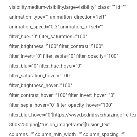
visibility,medium-visibility,large-visibility” class=”” id=””
animation_type=”” animation_direction=”left”
animation_speed=”0.3″ animation_offset=””
filter_hue=”0″ filter_saturation=”100″
filter_brightness=”100″ filter_contrast=”100″
filter_invert=”0″ filter_sepia=”0″ filter_opacity=”100″
filter_blur=”0″ filter_hue_hover=”0″
filter_saturation_hover=”100″
filter_brightness_hover=”100″
filter_contrast_hover=”100″ filter_invert_hover=”0″
filter_sepia_hover=”0″ filter_opacity_hover=”100″
filter_blur_hover=”0″]https://www.bedrijfsverhuizingoffert
300×250.png[/fusion_imageframe][fusion_text
columns=”” column_min_width=”” column_spacing=””