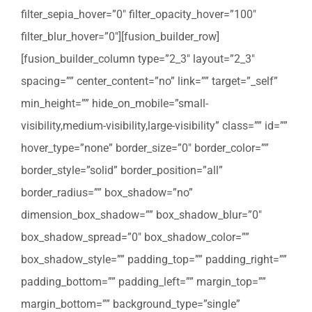
filter_sepia_hover=”0″ filter_opacity_hover=”100″
filter_blur_hover=”0″][fusion_builder_row]
[fusion_builder_column type=”2_3″ layout=”2_3″
spacing=”” center_content=”no” link=”” target=”_self”
min_height=”” hide_on_mobile=”small-
visibility,medium-visibility,large-visibility” class=”” id=””
hover_type=”none” border_size=”0″ border_color=””
border_style=”solid” border_position=”all”
border_radius=”” box_shadow=”no”
dimension_box_shadow=”” box_shadow_blur=”0″
box_shadow_spread=”0″ box_shadow_color=””
box_shadow_style=”” padding_top=”” padding_right=””
padding_bottom=”” padding_left=”” margin_top=””
margin_bottom=”” background_type=”single”