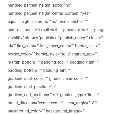
hundred_percent_height_scroll=”no”
hundred_percent_height_center_content=”yes”
equal_height_columns=”no” menu_anchor=””
hide_on_mobile=”small-visibility,medium-visibility,large-
visibility” status=”published” publish_date=”” class=””
id=”” link_color=”” link_hover_color=”” border_size=””
border_color=”” border_style=”solid” margin_top=””
margin_bottom=”” padding_top=”” padding_right=””
padding_bottom=”” padding_left=””
gradient_start_color=”” gradient_end_color=””
gradient_start_position=”0″
gradient_end_position=”100″ gradient_type=”linear”
radial_direction=”center center” linear_angle=”180″
background_color=”” background_image=””