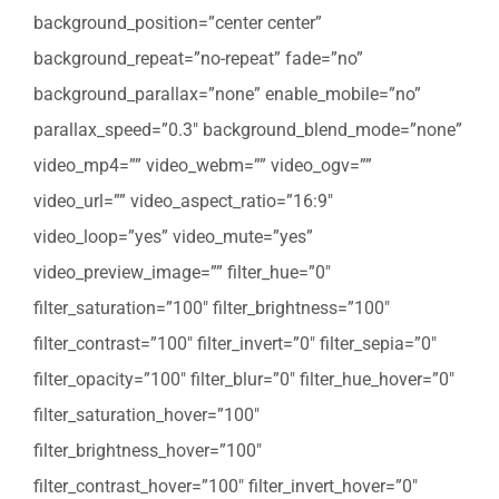
background_position=”center center”
background_repeat=”no-repeat” fade=”no”
background_parallax=”none” enable_mobile=”no”
parallax_speed=”0.3″ background_blend_mode=”none”
video_mp4=”” video_webm=”” video_ogv=””
video_url=”” video_aspect_ratio=”16:9″
video_loop=”yes” video_mute=”yes”
video_preview_image=”” filter_hue=”0″
filter_saturation=”100″ filter_brightness=”100″
filter_contrast=”100″ filter_invert=”0″ filter_sepia=”0″
filter_opacity=”100″ filter_blur=”0″ filter_hue_hover=”0″
filter_saturation_hover=”100″
filter_brightness_hover=”100″
filter_contrast_hover=”100″ filter_invert_hover=”0″