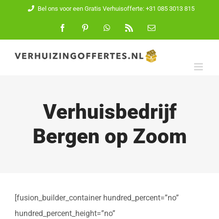
Ga
Bel ons voor een Gratis Verhuisofferte: +31 085 3013 815
naar
Facebook
Pinterest
WhatsApp
Rss
E-
mail
inhoud
Verhuisbedrijf
Bergen op Zoom
[fusion_builder_container hundred_percent=”no”
hundred_percent_height=”no”