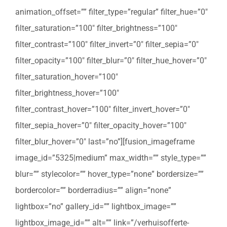
animation_offset=”” filter_type=”regular” filter_hue=”0″
filter_saturation=”100″ filter_brightness=”100″
filter_contrast=”100″ filter_invert=”0″ filter_sepia=”0″
filter_opacity=”100″ filter_blur=”0″ filter_hue_hover=”0″
filter_saturation_hover=”100″
filter_brightness_hover=”100″
filter_contrast_hover=”100″ filter_invert_hover=”0″
filter_sepia_hover=”0″ filter_opacity_hover=”100″
filter_blur_hover=”0″ last=”no”][fusion_imageframe
image_id=”5325|medium” max_width=”” style_type=””
blur=”” stylecolor=”” hover_type=”none” bordersize=””
bordercolor=”” borderradius=”” align=”none”
lightbox=”no” gallery_id=”” lightbox_image=””
lightbox_image_id=”” alt=”” link=”/verhuisofferte-