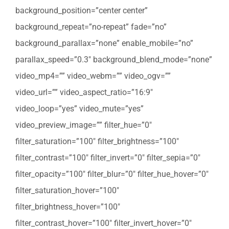
background_position=”center center”
background_repeat=”no-repeat” fade=”no”
background_parallax=”none” enable_mobile=”no”
parallax_speed=”0.3″ background_blend_mode=”none”
video_mp4=”” video_webm=”” video_ogv=””
video_url=”” video_aspect_ratio=”16:9″
video_loop=”yes” video_mute=”yes”
video_preview_image=”” filter_hue=”0″
filter_saturation=”100″ filter_brightness=”100″
filter_contrast=”100″ filter_invert=”0″ filter_sepia=”0″
filter_opacity=”100″ filter_blur=”0″ filter_hue_hover=”0″
filter_saturation_hover=”100″
filter_brightness_hover=”100″
filter_contrast_hover=”100″ filter_invert_hover=”0″