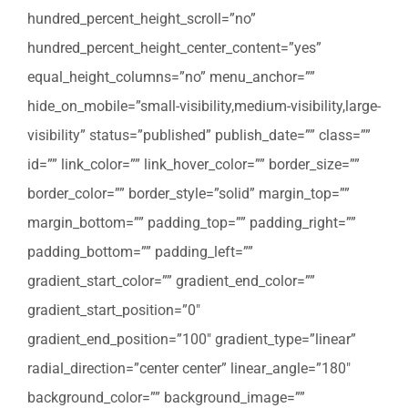
hundred_percent_height_scroll=”no”
hundred_percent_height_center_content=”yes”
equal_height_columns=”no” menu_anchor=””
hide_on_mobile=”small-visibility,medium-visibility,large-
visibility” status=”published” publish_date=”” class=””
id=”” link_color=”” link_hover_color=”” border_size=””
border_color=”” border_style=”solid” margin_top=””
margin_bottom=”” padding_top=”” padding_right=””
padding_bottom=”” padding_left=””
gradient_start_color=”” gradient_end_color=””
gradient_start_position=”0″
gradient_end_position=”100″ gradient_type=”linear”
radial_direction=”center center” linear_angle=”180″
background_color=”” background_image=””