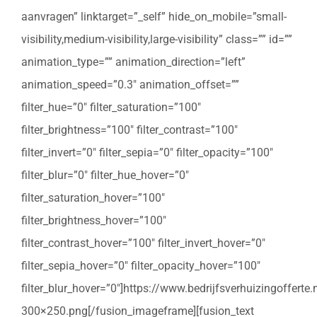
aanvragen” linktarget=”_self” hide_on_mobile=”small-
visibility,medium-visibility,large-visibility” class=”” id=””
animation_type=”” animation_direction=”left”
animation_speed=”0.3″ animation_offset=””
filter_hue=”0″ filter_saturation=”100″
filter_brightness=”100″ filter_contrast=”100″
filter_invert=”0″ filter_sepia=”0″ filter_opacity=”100″
filter_blur=”0″ filter_hue_hover=”0″
filter_saturation_hover=”100″
filter_brightness_hover=”100″
filter_contrast_hover=”100″ filter_invert_hover=”0″
filter_sepia_hover=”0″ filter_opacity_hover=”100″
filter_blur_hover=”0″]https://www.bedrijfsverhuizingoffert
300×250.png[/fusion_imageframe][fusion_text