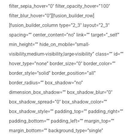
filter_sepia_hover=”0″ filter_opacity_hover=”100″
filter_blur_hover=”0″][fusion_builder_row]
[fusion_builder_column type=”2_3″ layout=”2_3″
spacing=”” center_content=”no” link=”” target=”_self”
min_height=”” hide_on_mobile=”small-
visibility,medium-visibility,large-visibility” class=”” id=””
hover_type=”none” border_size=”0″ border_color=””
border_style=”solid” border_position=”all”
border_radius=”” box_shadow=”no”
dimension_box_shadow=”” box_shadow_blur=”0″
box_shadow_spread=”0″ box_shadow_color=””
box_shadow_style=”” padding_top=”” padding_right=””
padding_bottom=”” padding_left=”” margin_top=””
margin_bottom=”” background_type=”single”