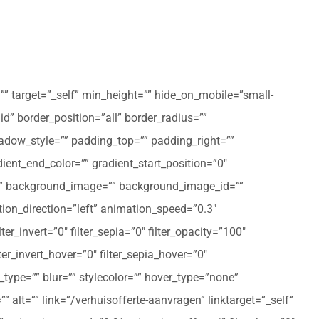
”” target=”_self” min_height=”” hide_on_mobile=”small-
olid” border_position=”all” border_radius=””
ow_style=”” padding_top=”” padding_right=””
ent_end_color=”” gradient_start_position=”0″
r=”” background_image=”” background_image_id=””
on_direction=”left” animation_speed=”0.3″
ter_invert=”0″ filter_sepia=”0″ filter_opacity=”100″
lter_invert_hover=”0″ filter_sepia_hover=”0″
type=”” blur=”” stylecolor=”” hover_type=”none”
 alt=”” link=”/verhuisofferte-aanvragen” linktarget=”_self”