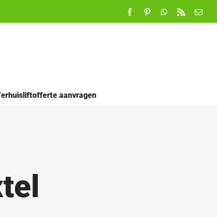
Facebook
Pinterest
WhatsApp
Rss
E-
mail
erhuisliftofferte aanvragen
tel