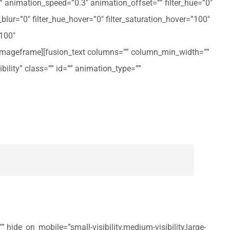
ft” animation_speed=”0.3″ animation_offset=”” filter_hue=”0″
er_blur=”0″ filter_hue_hover=”0″ filter_saturation_hover=”100″
”100″
n_imageframe][fusion_text columns=”” column_min_width=””
ibility” class=”” id=”” animation_type=””
 hide_on_mobile=”small-visibility,medium-visibility,large-