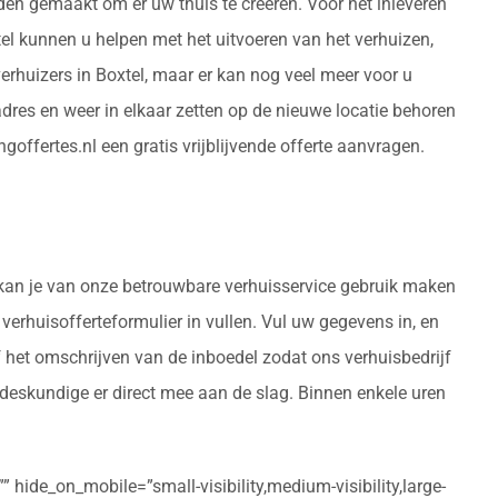
rden gemaakt om er uw thuis te creëren. Voor het inleveren
el kunnen u helpen met het uitvoeren van het verhuizen,
rhuizers in Boxtel, maar er kan nog veel meer voor u
res en weer in elkaar zetten op de nieuwe locatie behoren
offertes.nl een gratis vrijblijvende offerte aanvragen.
, kan je van onze betrouwbare verhuisservice gebruik maken
 verhuisofferteformulier in vullen. Vul uw gegevens in, en
f het omschrijven van de inboedel zodat ons verhuisbedrijf
sdeskundige er direct mee aan de slag. Binnen enkele uren
 hide_on_mobile=”small-visibility,medium-visibility,large-