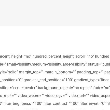
ercent_height=”no” hundred_percent_height_scroll=”no” hundred
all-visibility,medium-visibility,large-visibility” status=”publi
_style=”solid” margin_top=”” margin_bottom=”” padding_top=”” pa
t_position=”0″ gradient_end_position=”100″ gradient_type=”linear
tion=”center center” background_repeat=”no-repeat” fade=”no
_mp4=”” video_webm=”” video_ogv=”” video_url=”” video_aspec
filter_brightness=”100″ filter_contrast=”100″ filter_invert=”0″ fil