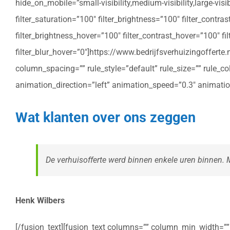
hide_on_mobile=”small-visibility,medium-visibility,large-vis
filter_saturation=”100″ filter_brightness=”100″ filter_contras
filter_brightness_hover=”100″ filter_contrast_hover=”100″ fil
filter_blur_hover=”0″]https://www.bedrijfsverhuizingoffe
column_spacing=”” rule_style=”default” rule_size=”” rule_colo
animation_direction=”left” animation_speed=”0.3″ animatio
Wat klanten over ons zeggen
De verhuisofferte werd binnen enkele uren binnen. Me
Henk Wilbers
[/fusion_text][fusion_text columns=”” column_min_width=”” c