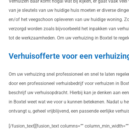
Verhuizen daar komt nogal wat bij kijken, er gaat vaak veel
van je sleutels van uw huidige huis moeten er diverse ding
en/of het veegschoon opleveren van uw huidige woning. Zo 
verzorgd worden zoals bijvoorbeeld het inpakken van verhu
tot de werkzaamheden. Om uw verhuizing in Boxtel te regelen
Verhuisofferte voor een verhuizin
Om uw verhuizing snel professioneel en snel te laten regel
door een professioneel verhuisbedrijf voor verhuizen in Boxte
beschrijf uw verhuisopdracht. Hierbij kan je denken aan een
in Boxtel weet wat we voor u kunnen betekenen. Nadat u het
ontvangt u, geheel vrijblijvend, een passende eerlijke verhui
[/fusion_text][fusion_text columns=”” column_min_width=”” c