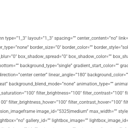
mn type=”1_3″ layout=”1_3″ spacing=”” center_content=”no” link=
 hover_type=”none” border_size=”0″ border_color=”” border_style=”s
ur=”0″ box_shadow_spread=”0″ box_shadow_color=”” box_shad
ttom=”” background_type=”single” gradient_start_color=”” gradi
_direction=”center center” linear_angle=”180″ background_colo
peat” background_blend_mode=”none” animation_type=”” animati
r_saturation=”100″ filter_brightness=”100″ filter_contrast=”100″ fil
”100″ filter_brightness_hover=”100″ filter_contrast_hover=”100″ fi
][fusion_imageframe image_id=”5325|medium” max_width=”” style_
ightbox=”no” gallery_id=”” lightbox_image=”” lightbox_image_id=””