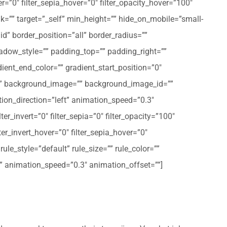
er=”0″ filter_sepia_hover=”0″ filter_opacity_hover=”100″
nk=”” target=”_self” min_height=”” hide_on_mobile=”small-
olid” border_position=”all” border_radius=””
ow_style=”” padding_top=”” padding_right=””
ent_end_color=”” gradient_start_position=”0″
r=”” background_image=”” background_image_id=””
on_direction=”left” animation_speed=”0.3″
ter_invert=”0″ filter_sepia=”0″ filter_opacity=”100″
lter_invert_hover=”0″ filter_sepia_hover=”0″
le_style=”default” rule_size=”” rule_color=””
eft” animation_speed=”0.3″ animation_offset=””]