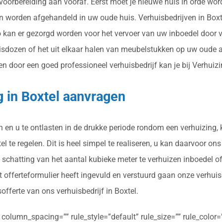
 voorbereiding aan vooraf. Eerst moet je nieuwe huis in orde wo
en worden afgehandeld in uw oude huis. Verhuisbedrijven in Boxt
kan er gezorgd worden voor het vervoer van uw inboedel door ve
isdozen of het uit elkaar halen van meubelstukken op uw oude ad
 door een goed professioneel verhuisbedrijf kan je bij Verhuizing
g in Boxtel aanvragen
en en u te ontlasten in de drukke periode rondom een verhuizing
l te regelen. Dit is heel simpel te realiseren, u kan daarvoor ons
 schatting van het aantal kubieke meter te verhuizen inboedel o
 offerteformulier heeft ingevuld en verstuurd gaan onze verhui
sofferte van ons verhuisbedrijf in Boxtel.
olumn_spacing=”” rule_style=”default” rule_size=”” rule_color=””