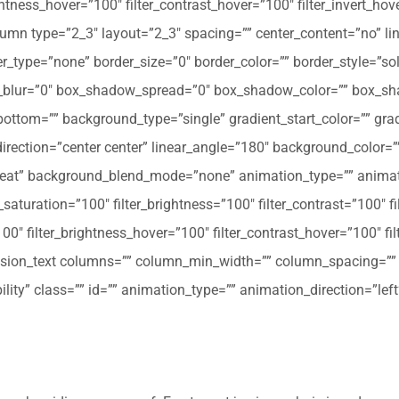
ghtness_hover=”100″ filter_contrast_hover=”100″ filter_invert_hov
olumn type=”2_3″ layout=”2_3″ spacing=”” center_content=”no” li
 hover_type=”none” border_size=”0″ border_color=”” border_style=”s
ur=”0″ box_shadow_spread=”0″ box_shadow_color=”” box_shad
ttom=”” background_type=”single” gradient_start_color=”” gradi
_direction=”center center” linear_angle=”180″ background_colo
peat” background_blend_mode=”none” animation_type=”” animati
r_saturation=”100″ filter_brightness=”100″ filter_contrast=”100″ fil
”100″ filter_brightness_hover=”100″ filter_contrast_hover=”100″ fi
[fusion_text columns=”” column_min_width=”” column_spacing=”” ru
ibility” class=”” id=”” animation_type=”” animation_direction=”l