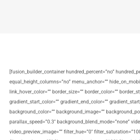
[fusion_builder_container hundred_percent=”no” hundred_p
equal_height_columns=”no” menu_anchor=”” hide_on_mobile=”sm
link_hover_color=”” border_size=”” border_color=”” border
gradient_start_color=”” gradient_end_color=”” gradient_star
background_color=”” background_image=”” background_posi
parallax_speed=”0.3″ background_blend_mode=”none” video
video_preview_image=”” filter_hue=”0″ filter_saturation=”100″ 