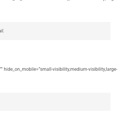
il.
 hide_on_mobile=”small-visibility,medium-visibility,large-