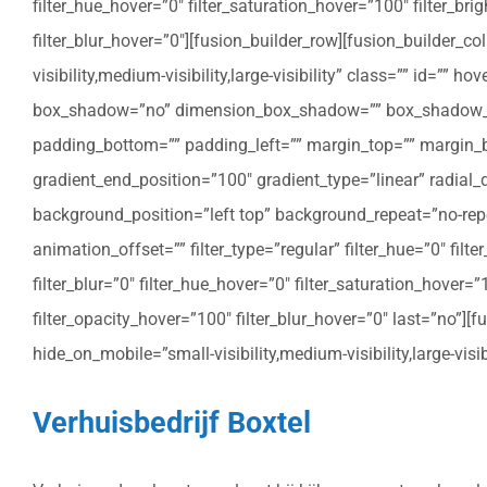
filter_hue_hover=”0″ filter_saturation_hover=”100″ filter_bri
filter_blur_hover=”0″][fusion_builder_row][fusion_builder_c
visibility,medium-visibility,large-visibility” class=”” id=””
box_shadow=”no” dimension_box_shadow=”” box_shadow_bl
padding_bottom=”” padding_left=”” margin_top=”” margin_bo
gradient_end_position=”100″ gradient_type=”linear” radial
background_position=”left top” background_repeat=”no-re
animation_offset=”” filter_type=”regular” filter_hue=”0″ filte
filter_blur=”0″ filter_hue_hover=”0″ filter_saturation_hover=
filter_opacity_hover=”100″ filter_blur_hover=”0″ last=”no”]
hide_on_mobile=”small-visibility,medium-visibility,large-vis
Verhuisbedrijf Boxtel