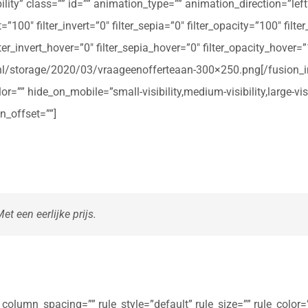
ibility” class=”” id=”” animation_type=”” animation_direction=”le
t=”100″ filter_invert=”0″ filter_sepia=”0″ filter_opacity=”100″ filt
ter_invert_hover=”0″ filter_sepia_hover=”0″ filter_opacity_hover=
rte.nl/storage/2020/03/vraageenofferteaan-300×250.png[/fusio
r=”” hide_on_mobile=”small-visibility,medium-visibility,large-vis
n_offset=””]
t een eerlijke prijs.
olumn_spacing=”” rule_style=”default” rule_size=”” rule_color=””