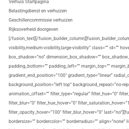
Verhuis Startpagina
Belastingdienst en verhuizen
Geschillencommissie verhuizen
Rijksoverheid doorgeven
[/fusion_text][/fusion_builder_column][fusion_builder_colu
visibility,medium-visibility,large-visibility” class=”” id=””
box_shadow=”no” dimension_box_shadow=”” box_shadow_bl
padding_bottom=”” padding_left=”” margin_top=”” margin_bo
gradient_end_position=”100″ gradient_type=”linear” radial
background_position=”left top” background_repeat=”no-re
animation_offset=”” filter_type=”regular” filter_hue=”0″ filte
filter_blur=”0″ filter_hue_hover=”0″ filter_saturation_hover=
filter_opacity_hover=”100″ filter_blur_hover=”0″ last=”no”
bordersize=”” bordercolor=”” borderradius=”” align=”none” l