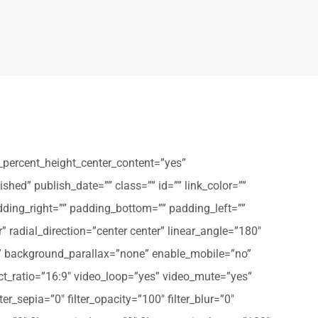
_percent_height_center_content=”yes”
shed” publish_date=”” class=”” id=”” link_color=””
dding_right=”” padding_bottom=”” padding_left=””
” radial_direction=”center center” linear_angle=”180″
” background_parallax=”none” enable_mobile=”no”
t_ratio=”16:9″ video_loop=”yes” video_mute=”yes”
ter_sepia=”0″ filter_opacity=”100″ filter_blur=”0″