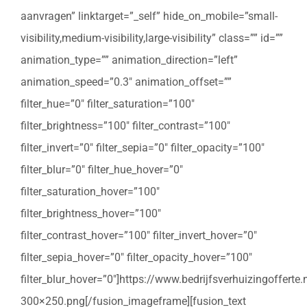
aanvragen” linktarget=”_self” hide_on_mobile=”small-
visibility,medium-visibility,large-visibility” class=”” id=””
animation_type=”” animation_direction=”left”
animation_speed=”0.3″ animation_offset=””
filter_hue=”0″ filter_saturation=”100″
filter_brightness=”100″ filter_contrast=”100″
filter_invert=”0″ filter_sepia=”0″ filter_opacity=”100″
filter_blur=”0″ filter_hue_hover=”0″
filter_saturation_hover=”100″
filter_brightness_hover=”100″
filter_contrast_hover=”100″ filter_invert_hover=”0″
filter_sepia_hover=”0″ filter_opacity_hover=”100″
filter_blur_hover=”0″]https://www.bedrijfsverhuizingoffert
300×250.png[/fusion_imageframe][fusion_text