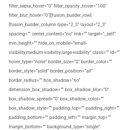
filter_sepia_hover=”0″ filter_opacity_hover=”100″
filter_blur_hover=”0″][fusion_builder_row]
[fusion_builder_column type=”2_3″ layout=”2_3″
spacing=”” center_content=”no” link=”” target=”_self”
min_height=”” hide_on_mobile=”small-
visibility,medium-visibility,large-visibility” class=”” id=””
hover_type=”none” border_size=”0″ border_color=””
border_style=”solid” border_position=”all”
border_radius=”” box_shadow=”no”
dimension_box_shadow=”” box_shadow_blur=”0″
box_shadow_spread=”0″ box_shadow_color=””
box_shadow_style=”” padding_top=”” padding_right=””
padding_bottom=”” padding_left=”” margin_top=””
margin_bottom=”” background_type=”single”