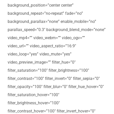
background_position=”center center”
background_repeat=”no-repeat” fade=”no”
background_parallax=”none” enable_mobile=”no”
parallax_speed=”0.3″ background_blend_mode=”none”
video_mp4=”” video_webm=”” video_ogv=””
video_url=”” video_aspect_ratio=”16:9″
video_loop=”yes” video_mute=”yes”
video_preview_image=”” filter_hue=”0″
filter_saturation=”100″ filter_brightness=”100″
filter_contrast=”100″ filter_invert=”0″ filter_sepia=”0″
filter_opacity=”100″ filter_blur=”0″ filter_hue_hover=”0″
filter_saturation_hover=”100″
filter_brightness_hover=”100″
filter_contrast_hover=”100″ filter_invert_hover=”0″