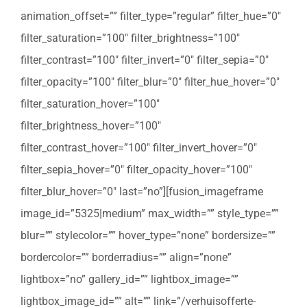
animation_offset=”” filter_type=”regular” filter_hue=”0″
filter_saturation=”100″ filter_brightness=”100″
filter_contrast=”100″ filter_invert=”0″ filter_sepia=”0″
filter_opacity=”100″ filter_blur=”0″ filter_hue_hover=”0″
filter_saturation_hover=”100″
filter_brightness_hover=”100″
filter_contrast_hover=”100″ filter_invert_hover=”0″
filter_sepia_hover=”0″ filter_opacity_hover=”100″
filter_blur_hover=”0″ last=”no”][fusion_imageframe
image_id=”5325|medium” max_width=”” style_type=””
blur=”” stylecolor=”” hover_type=”none” bordersize=””
bordercolor=”” borderradius=”” align=”none”
lightbox=”no” gallery_id=”” lightbox_image=””
lightbox_image_id=”” alt=”” link=”/verhuisofferte-