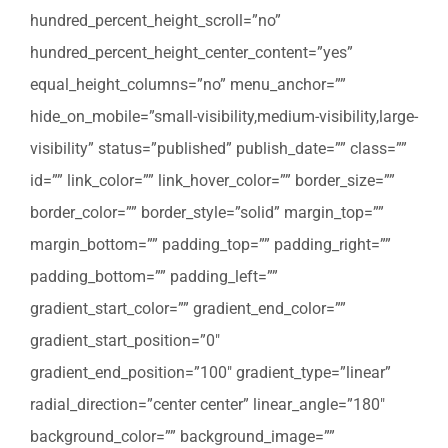
hundred_percent_height_scroll=”no”
hundred_percent_height_center_content=”yes”
equal_height_columns=”no” menu_anchor=””
hide_on_mobile=”small-visibility,medium-visibility,large-
visibility” status=”published” publish_date=”” class=””
id=”” link_color=”” link_hover_color=”” border_size=””
border_color=”” border_style=”solid” margin_top=””
margin_bottom=”” padding_top=”” padding_right=””
padding_bottom=”” padding_left=””
gradient_start_color=”” gradient_end_color=””
gradient_start_position=”0″
gradient_end_position=”100″ gradient_type=”linear”
radial_direction=”center center” linear_angle=”180″
background_color=”” background_image=””