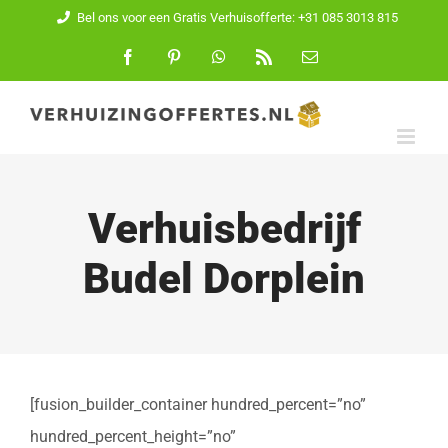
Ga
Bel ons voor een Gratis Verhuisofferte: +31 085 3013 815
naar
Facebook
Pinterest
WhatsApp
Rss
E-
mail
inhoud
Verhuisbedrijf
Budel Dorplein
[fusion_builder_container hundred_percent=”no”
hundred_percent_height=”no”