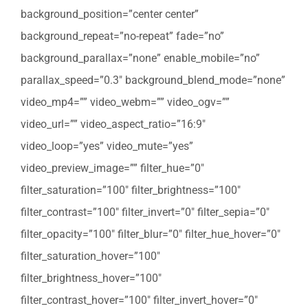
background_position=”center center”
background_repeat=”no-repeat” fade=”no”
background_parallax=”none” enable_mobile=”no”
parallax_speed=”0.3″ background_blend_mode=”none”
video_mp4=”” video_webm=”” video_ogv=””
video_url=”” video_aspect_ratio=”16:9″
video_loop=”yes” video_mute=”yes”
video_preview_image=”” filter_hue=”0″
filter_saturation=”100″ filter_brightness=”100″
filter_contrast=”100″ filter_invert=”0″ filter_sepia=”0″
filter_opacity=”100″ filter_blur=”0″ filter_hue_hover=”0″
filter_saturation_hover=”100″
filter_brightness_hover=”100″
filter_contrast_hover=”100″ filter_invert_hover=”0″