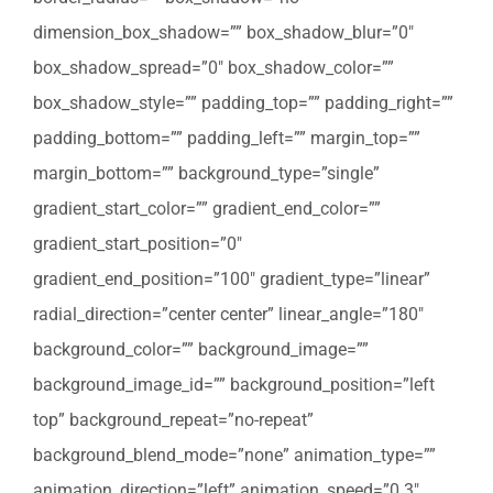
dimension_box_shadow=”” box_shadow_blur=”0″
box_shadow_spread=”0″ box_shadow_color=””
box_shadow_style=”” padding_top=”” padding_right=””
padding_bottom=”” padding_left=”” margin_top=””
margin_bottom=”” background_type=”single”
gradient_start_color=”” gradient_end_color=””
gradient_start_position=”0″
gradient_end_position=”100″ gradient_type=”linear”
radial_direction=”center center” linear_angle=”180″
background_color=”” background_image=””
background_image_id=”” background_position=”left
top” background_repeat=”no-repeat”
background_blend_mode=”none” animation_type=””
animation_direction=”left” animation_speed=”0.3″