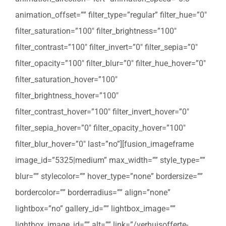
animation_offset=”” filter_type=”regular” filter_hue=”0″
filter_saturation=”100″ filter_brightness=”100″
filter_contrast=”100″ filter_invert=”0″ filter_sepia=”0″
filter_opacity=”100″ filter_blur=”0″ filter_hue_hover=”0″
filter_saturation_hover=”100″
filter_brightness_hover=”100″
filter_contrast_hover=”100″ filter_invert_hover=”0″
filter_sepia_hover=”0″ filter_opacity_hover=”100″
filter_blur_hover=”0″ last=”no”][fusion_imageframe
image_id=”5325|medium” max_width=”” style_type=””
blur=”” stylecolor=”” hover_type=”none” bordersize=””
bordercolor=”” borderradius=”” align=”none”
lightbox=”no” gallery_id=”” lightbox_image=””
lightbox_image_id=”” alt=”” link=”/verhuisofferte-