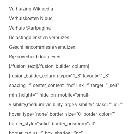
Verhuizing Wikipedia
Verhuiskosten Nibud
Verhuis Startpagina
Belastingdienst en verhuizen
Geschillencommissie verhuizen
Rijksoverheid doorgeven
[/fusion_text][/fusion_builder_column]
[fusion_builder_column type=”1_3″ layout=”1_3″
spacing=”” center_content=”no” link=”” target=”_self”
min_height=”” hide_on_mobile=”small-
visibility,medium-visibility,large-visibility” class=”” id=””
hover_type=”none” border_size=”0″ border_color=””
border_style=”solid” border_position=”all”
border_radius=”” box_shadow=”no”