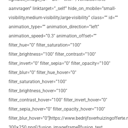
aanvragen” linktarget=”_self” hide_on_mobile=”small-
visibility,medium-visibility,large-visibility” class=”” id=””
animation_type=”” animation_direction=”left”
animation_speed=”0.3″ animation_offset=””
filter_hue=”0″ filter_saturation=”100″
filter_brightness=”100″ filter_contrast=”100″
filter_invert=”0″ filter_sepia=”0″ filter_opacity=”100″
filter_blur=”0″ filter_hue_hover=”0″
filter_saturation_hover=”100″
filter_brightness_hover=”100″
filter_contrast_hover=”100″ filter_invert_hover=”0″
filter_sepia_hover=”0″ filter_opacity_hover=”100″
filter_blur_hover=”0″]https://www.bedrijfsverhuizingoffert
300×250.png[/fusion_imageframe][fusion_text