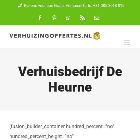
Ga
Bel ons voor een Gratis Verhuisofferte: +31 085 3013 815
naar
Facebook
Pinterest
WhatsApp
Rss
E-
mail
inhoud
Verhuisbedrijf De
Heurne
[fusion_builder_container hundred_percent=”no”
hundred_percent_height=”no”