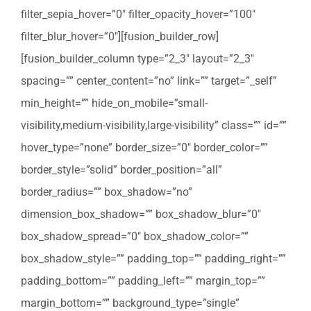
filter_sepia_hover=”0″ filter_opacity_hover=”100″
filter_blur_hover=”0″][fusion_builder_row]
[fusion_builder_column type=”2_3″ layout=”2_3″
spacing=”” center_content=”no” link=”” target=”_self”
min_height=”” hide_on_mobile=”small-
visibility,medium-visibility,large-visibility” class=”” id=””
hover_type=”none” border_size=”0″ border_color=””
border_style=”solid” border_position=”all”
border_radius=”” box_shadow=”no”
dimension_box_shadow=”” box_shadow_blur=”0″
box_shadow_spread=”0″ box_shadow_color=””
box_shadow_style=”” padding_top=”” padding_right=””
padding_bottom=”” padding_left=”” margin_top=””
margin_bottom=”” background_type=”single”