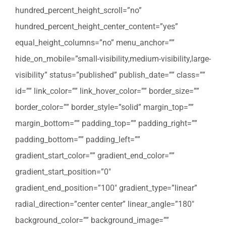
hundred_percent_height_scroll=”no”
hundred_percent_height_center_content=”yes”
equal_height_columns=”no” menu_anchor=””
hide_on_mobile=”small-visibility,medium-visibility,large-
visibility” status=”published” publish_date=”” class=””
id=”” link_color=”” link_hover_color=”” border_size=””
border_color=”” border_style=”solid” margin_top=””
margin_bottom=”” padding_top=”” padding_right=””
padding_bottom=”” padding_left=””
gradient_start_color=”” gradient_end_color=””
gradient_start_position=”0″
gradient_end_position=”100″ gradient_type=”linear”
radial_direction=”center center” linear_angle=”180″
background_color=”” background_image=””