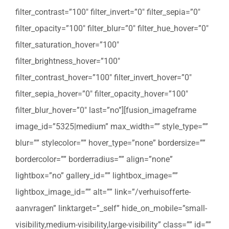
filter_contrast=”100″ filter_invert=”0″ filter_sepia=”0″
filter_opacity=”100″ filter_blur=”0″ filter_hue_hover=”0″
filter_saturation_hover=”100″
filter_brightness_hover=”100″
filter_contrast_hover=”100″ filter_invert_hover=”0″
filter_sepia_hover=”0″ filter_opacity_hover=”100″
filter_blur_hover=”0″ last=”no”][fusion_imageframe
image_id=”5325|medium” max_width=”” style_type=””
blur=”” stylecolor=”” hover_type=”none” bordersize=””
bordercolor=”” borderradius=”” align=”none”
lightbox=”no” gallery_id=”” lightbox_image=””
lightbox_image_id=”” alt=”” link=”/verhuisofferte-
aanvragen” linktarget=”_self” hide_on_mobile=”small-
visibility,medium-visibility,large-visibility” class=”” id=””