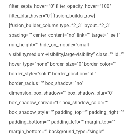
filter_sepia_hover=”0″ filter_opacity_hover=”100″
filter_blur_hover=”0″][fusion_builder_row]
[fusion_builder_column type=”2_3″ layout=”2_3″
spacing=”” center_content=”no” link=”” target=”_self”
min_height=”” hide_on_mobile=”small-
visibility,medium-visibility,large-visibility” class=”” id=””
hover_type=”none” border_size=”0″ border_color=””
border_style=”solid” border_position=”all”
border_radius=”” box_shadow=”no”
dimension_box_shadow=”” box_shadow_blur=”0″
box_shadow_spread=”0″ box_shadow_color=””
box_shadow_style=”” padding_top=”” padding_right=””
padding_bottom=”” padding_left=”” margin_top=””
margin_bottom=”” background_type=”single”