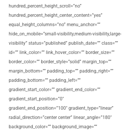
hundred_percent_height_scroll=”no”
hundred_percent_height_center_content=”yes”
equal_height_columns=”no” menu_anchor=””
hide_on_mobile=”small-visibility,medium-visibility,large-
visibility” status=”published” publish_date=”” class=””
id=”” link_color=”” link_hover_color=”” border_size=””
border_color=”” border_style=”solid” margin_top=””
margin_bottom=”” padding_top=”” padding_right=””
padding_bottom=”” padding_left=””
gradient_start_color=”” gradient_end_color=””
gradient_start_position=”0″
gradient_end_position=”100″ gradient_type=”linear”
radial_direction=”center center” linear_angle=”180″
background_color=”” background_image=””