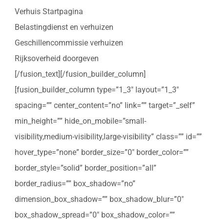
Verhuis Startpagina
Belastingdienst en verhuizen
Geschillencommissie verhuizen
Rijksoverheid doorgeven
[/fusion_text][/fusion_builder_column]
[fusion_builder_column type=”1_3″ layout=”1_3″
spacing=”” center_content=”no” link=”” target=”_self”
min_height=”” hide_on_mobile=”small-
visibility,medium-visibility,large-visibility” class=”” id=””
hover_type=”none” border_size=”0″ border_color=””
border_style=”solid” border_position=”all”
border_radius=”” box_shadow=”no”
dimension_box_shadow=”” box_shadow_blur=”0″
box_shadow_spread=”0″ box_shadow_color=””