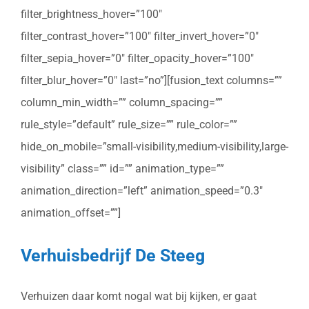
filter_brightness_hover=”100″
filter_contrast_hover=”100″ filter_invert_hover=”0″
filter_sepia_hover=”0″ filter_opacity_hover=”100″
filter_blur_hover=”0″ last=”no”][fusion_text columns=””
column_min_width=”” column_spacing=””
rule_style=”default” rule_size=”” rule_color=””
hide_on_mobile=”small-visibility,medium-visibility,large-
visibility” class=”” id=”” animation_type=””
animation_direction=”left” animation_speed=”0.3″
animation_offset=””]
Verhuisbedrijf De Steeg
Verhuizen daar komt nogal wat bij kijken, er gaat