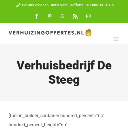
Ga
Bel ons voor een Gratis Verhuisofferte: +31 085 3013 815
naar
Facebook
Pinterest
WhatsApp
Rss
E-
mail
inhoud
Verhuisbedrijf De
Steeg
[fusion_builder_container hundred_percent=”no”
hundred_percent_height=”no”