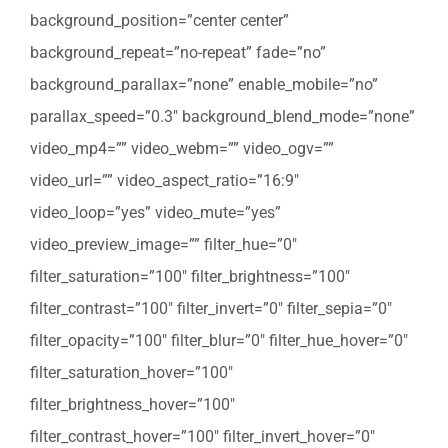
background_position=”center center”
background_repeat=”no-repeat” fade=”no”
background_parallax=”none” enable_mobile=”no”
parallax_speed=”0.3″ background_blend_mode=”none”
video_mp4=”” video_webm=”” video_ogv=””
video_url=”” video_aspect_ratio=”16:9″
video_loop=”yes” video_mute=”yes”
video_preview_image=”” filter_hue=”0″
filter_saturation=”100″ filter_brightness=”100″
filter_contrast=”100″ filter_invert=”0″ filter_sepia=”0″
filter_opacity=”100″ filter_blur=”0″ filter_hue_hover=”0″
filter_saturation_hover=”100″
filter_brightness_hover=”100″
filter_contrast_hover=”100″ filter_invert_hover=”0″