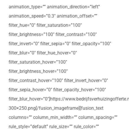
animation_type=”” animation_direction=”left”
animation_speed=”0.3″ animation_offset=””
filter_hue=”0″ filter_saturation=”100″
filter_brightness=”100″ filter_contrast=”100″
filter_invert=”0″ filter_sepia=”0″ filter_opacity=”100″
filter_blur=”0″ filter_hue_hover=”0″
filter_saturation_hover=”100″
filter_brightness_hover=”100″
filter_contrast_hover=”100″ filter_invert_hover=”0″
filter_sepia_hover=”0″ filter_opacity_hover=”100″
filter_blur_hover=”0″]https://www.bedrijfsverhuizingoffert
300×250.png[/fusion_imageframe][fusion_text
columns=”” column_min_width=”” column_spacing=””
rule_style=”default” rule_size=”” rule_color=””