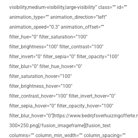
visibility,medium-visibility,large-visibility” class=”” id=””
animation_type=”” animation_direction=”left”
animation_speed=”0.3″ animation_offset=””
filter_hue=”0″ filter_saturation=”100″
filter_brightness=”100″ filter_contrast=”100″
filter_invert=”0″ filter_sepia=”0″ filter_opacity=”100″
filter_blur=”0″ filter_hue_hover=”0″
filter_saturation_hover=”100″
filter_brightness_hover=”100″
filter_contrast_hover=”100″ filter_invert_hover=”0″
filter_sepia_hover=”0″ filter_opacity_hover=”100″
filter_blur_hover=”0″]https://www.bedrijfsverhuizingoffert
300×250.png[/fusion_imageframe][fusion_text
columns=”” column_min_width=”” column_spacing=””