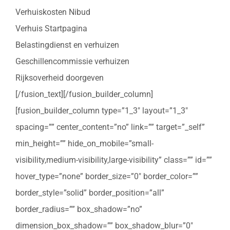
Verhuiskosten Nibud
Verhuis Startpagina
Belastingdienst en verhuizen
Geschillencommissie verhuizen
Rijksoverheid doorgeven
[/fusion_text][/fusion_builder_column]
[fusion_builder_column type=”1_3″ layout=”1_3″
spacing=”” center_content=”no” link=”” target=”_self”
min_height=”” hide_on_mobile=”small-
visibility,medium-visibility,large-visibility” class=”” id=””
hover_type=”none” border_size=”0″ border_color=””
border_style=”solid” border_position=”all”
border_radius=”” box_shadow=”no”
dimension_box_shadow=”” box_shadow_blur=”0″