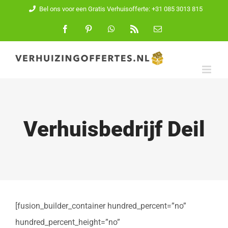
Ga
Bel ons voor een Gratis Verhuisofferte: +31 085 3013 815
naar
Facebook
Pinterest
WhatsApp
Rss
E-
mail
inhoud
Verhuisbedrijf Deil
[fusion_builder_container hundred_percent=”no”
hundred_percent_height=”no”