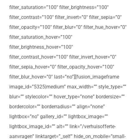
filter_saturation=”100″ filter_brightness=”100″
filter_contrast=”100″ filter_invert=”0″ filter_sepia=”0″
filter_opacity=”100″ filter_blur=”0″ filter_hue_hover=”0″
filter_saturation_hover=”100″
filter_brightness_hover=”100″
filter_contrast_hover=”100″ filter_invert_hover=”0″
filter_sepia_hover=”0″ filter_opacity_hover=”100″
filter_blur_hover=”0″ last=”no”][fusion_imageframe
image_id=”5325|medium” max_width=”” style_type=””
blur=”” stylecolor=”” hover_type=”none” bordersize=””
bordercolor=”” borderradius=”” align=”none”
lightbox=”no” gallery_id=”” lightbox_image=””
lightbox_image_id=”” alt=”” link=”/verhuisofferte-
aanvragen” linktarget=”_self” hide_on_mobile=”small-