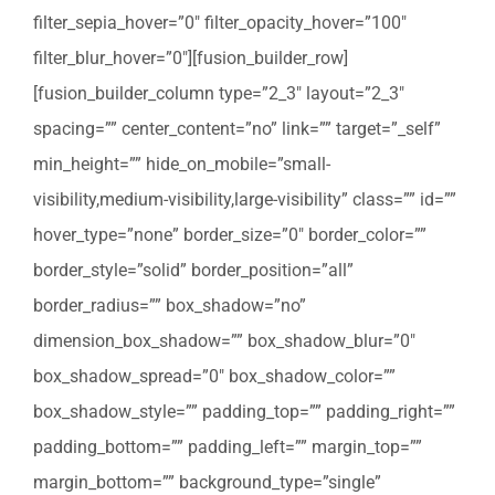
filter_sepia_hover=”0″ filter_opacity_hover=”100″
filter_blur_hover=”0″][fusion_builder_row]
[fusion_builder_column type=”2_3″ layout=”2_3″
spacing=”” center_content=”no” link=”” target=”_self”
min_height=”” hide_on_mobile=”small-
visibility,medium-visibility,large-visibility” class=”” id=””
hover_type=”none” border_size=”0″ border_color=””
border_style=”solid” border_position=”all”
border_radius=”” box_shadow=”no”
dimension_box_shadow=”” box_shadow_blur=”0″
box_shadow_spread=”0″ box_shadow_color=””
box_shadow_style=”” padding_top=”” padding_right=””
padding_bottom=”” padding_left=”” margin_top=””
margin_bottom=”” background_type=”single”