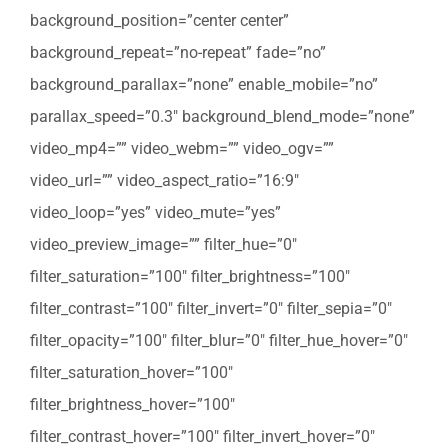
background_position=”center center”
background_repeat=”no-repeat” fade=”no”
background_parallax=”none” enable_mobile=”no”
parallax_speed=”0.3″ background_blend_mode=”none”
video_mp4=”” video_webm=”” video_ogv=””
video_url=”” video_aspect_ratio=”16:9″
video_loop=”yes” video_mute=”yes”
video_preview_image=”” filter_hue=”0″
filter_saturation=”100″ filter_brightness=”100″
filter_contrast=”100″ filter_invert=”0″ filter_sepia=”0″
filter_opacity=”100″ filter_blur=”0″ filter_hue_hover=”0″
filter_saturation_hover=”100″
filter_brightness_hover=”100″
filter_contrast_hover=”100″ filter_invert_hover=”0″