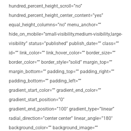
hundred_percent_height_scroll=”no”
hundred_percent_height_center_content=”yes”
equal_height_columns=”no” menu_anchor=””
hide_on_mobile=”small-visibility,medium-visibility,large-
visibility” status=”published” publish_date=”” class=””
id=”” link_color=”” link_hover_color=”” border_size=””
border_color=”” border_style=”solid” margin_top=””
margin_bottom=”” padding_top=”” padding_right=””
padding_bottom=”” padding_left=””
gradient_start_color=”” gradient_end_color=””
gradient_start_position=”0″
gradient_end_position=”100″ gradient_type=”linear”
radial_direction=”center center” linear_angle=”180″
background_color=”” background_image=””