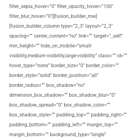
filter_sepia_hover=”0″ filter_opacity_hover=”100″
filter_blur_hover=”0″][fusion_builder_row]
[fusion_builder_column type=”2_3″ layout=”2_3″
spacing=”” center_content=”no” link=”” target=”_self”
min_height=”” hide_on_mobile=”small-
visibility,medium-visibility,large-visibility” class=”” id=””
hover_type=”none” border_size=”0″ border_color=””
border_style=”solid” border_position=”all”
border_radius=”” box_shadow=”no”
dimension_box_shadow=”” box_shadow_blur=”0″
box_shadow_spread=”0″ box_shadow_color=””
box_shadow_style=”” padding_top=”” padding_right=””
padding_bottom=”” padding_left=”” margin_top=””
margin_bottom=”” background_type=”single”