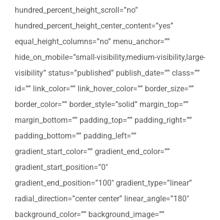
hundred_percent_height_scroll=”no”
hundred_percent_height_center_content=”yes”
equal_height_columns=”no” menu_anchor=””
hide_on_mobile=”small-visibility,medium-visibility,large-
visibility” status=”published” publish_date=”” class=””
id=”” link_color=”” link_hover_color=”” border_size=””
border_color=”” border_style=”solid” margin_top=””
margin_bottom=”” padding_top=”” padding_right=””
padding_bottom=”” padding_left=””
gradient_start_color=”” gradient_end_color=””
gradient_start_position=”0″
gradient_end_position=”100″ gradient_type=”linear”
radial_direction=”center center” linear_angle=”180″
background_color=”” background_image=””