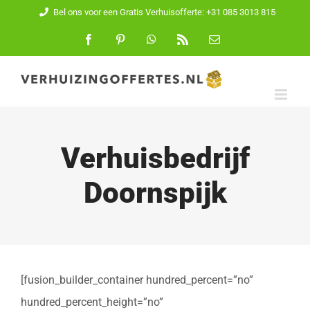
Ga
Bel ons voor een Gratis Verhuisofferte: +31 085 3013 815
naar
Facebook
Pinterest
WhatsApp
Rss
E-
mail
inhoud
Verhuisbedrijf
Doornspijk
[fusion_builder_container hundred_percent=”no”
hundred_percent_height=”no”