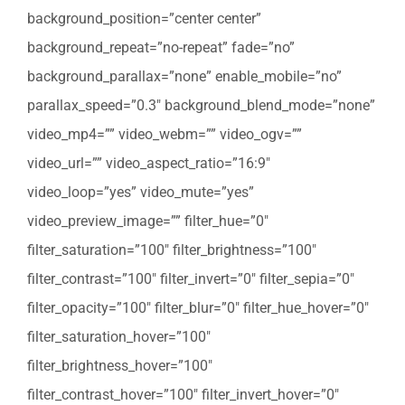
background_position=”center center”
background_repeat=”no-repeat” fade=”no”
background_parallax=”none” enable_mobile=”no”
parallax_speed=”0.3″ background_blend_mode=”none”
video_mp4=”” video_webm=”” video_ogv=””
video_url=”” video_aspect_ratio=”16:9″
video_loop=”yes” video_mute=”yes”
video_preview_image=”” filter_hue=”0″
filter_saturation=”100″ filter_brightness=”100″
filter_contrast=”100″ filter_invert=”0″ filter_sepia=”0″
filter_opacity=”100″ filter_blur=”0″ filter_hue_hover=”0″
filter_saturation_hover=”100″
filter_brightness_hover=”100″
filter_contrast_hover=”100″ filter_invert_hover=”0″