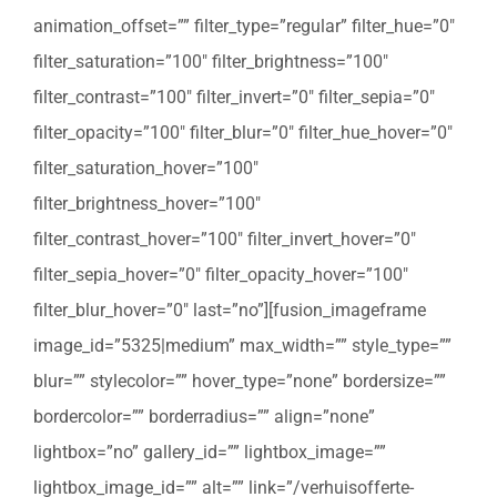
animation_offset=”” filter_type=”regular” filter_hue=”0″
filter_saturation=”100″ filter_brightness=”100″
filter_contrast=”100″ filter_invert=”0″ filter_sepia=”0″
filter_opacity=”100″ filter_blur=”0″ filter_hue_hover=”0″
filter_saturation_hover=”100″
filter_brightness_hover=”100″
filter_contrast_hover=”100″ filter_invert_hover=”0″
filter_sepia_hover=”0″ filter_opacity_hover=”100″
filter_blur_hover=”0″ last=”no”][fusion_imageframe
image_id=”5325|medium” max_width=”” style_type=””
blur=”” stylecolor=”” hover_type=”none” bordersize=””
bordercolor=”” borderradius=”” align=”none”
lightbox=”no” gallery_id=”” lightbox_image=””
lightbox_image_id=”” alt=”” link=”/verhuisofferte-