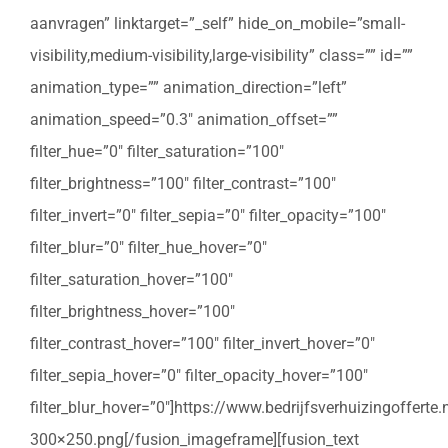
aanvragen” linktarget=”_self” hide_on_mobile=”small-
visibility,medium-visibility,large-visibility” class=”” id=””
animation_type=”” animation_direction=”left”
animation_speed=”0.3″ animation_offset=””
filter_hue=”0″ filter_saturation=”100″
filter_brightness=”100″ filter_contrast=”100″
filter_invert=”0″ filter_sepia=”0″ filter_opacity=”100″
filter_blur=”0″ filter_hue_hover=”0″
filter_saturation_hover=”100″
filter_brightness_hover=”100″
filter_contrast_hover=”100″ filter_invert_hover=”0″
filter_sepia_hover=”0″ filter_opacity_hover=”100″
filter_blur_hover=”0″]https://www.bedrijfsverhuizingoffert
300×250.png[/fusion_imageframe][fusion_text