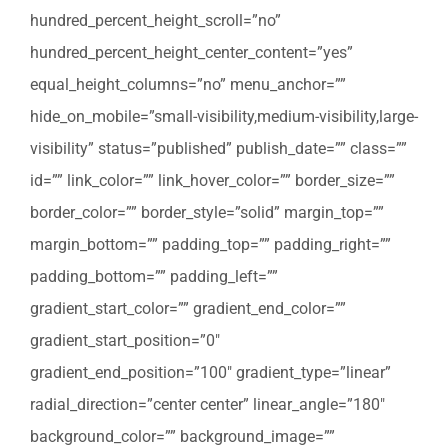
hundred_percent_height_scroll=”no”
hundred_percent_height_center_content=”yes”
equal_height_columns=”no” menu_anchor=””
hide_on_mobile=”small-visibility,medium-visibility,large-
visibility” status=”published” publish_date=”” class=””
id=”” link_color=”” link_hover_color=”” border_size=””
border_color=”” border_style=”solid” margin_top=””
margin_bottom=”” padding_top=”” padding_right=””
padding_bottom=”” padding_left=””
gradient_start_color=”” gradient_end_color=””
gradient_start_position=”0″
gradient_end_position=”100″ gradient_type=”linear”
radial_direction=”center center” linear_angle=”180″
background_color=”” background_image=””