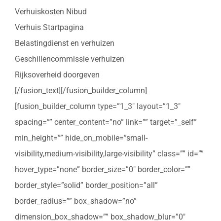
Verhuiskosten Nibud
Verhuis Startpagina
Belastingdienst en verhuizen
Geschillencommissie verhuizen
Rijksoverheid doorgeven
[/fusion_text][/fusion_builder_column]
[fusion_builder_column type=”1_3″ layout=”1_3″
spacing=”” center_content=”no” link=”” target=”_self”
min_height=”” hide_on_mobile=”small-
visibility,medium-visibility,large-visibility” class=”” id=””
hover_type=”none” border_size=”0″ border_color=””
border_style=”solid” border_position=”all”
border_radius=”” box_shadow=”no”
dimension_box_shadow=”” box_shadow_blur=”0″