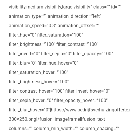
visibility,medium-visibility,large-visibility” class=”” id=””
animation_type=”” animation_direction=”left”
animation_speed=”0.3″ animation_offset=””
filter_hue=”0″ filter_saturation=”100″
filter_brightness=”100″ filter_contrast=”100″
filter_invert=”0″ filter_sepia=”0″ filter_opacity=”100″
filter_blur=”0″ filter_hue_hover=”0″
filter_saturation_hover=”100″
filter_brightness_hover=”100″
filter_contrast_hover=”100″ filter_invert_hover=”0″
filter_sepia_hover=”0″ filter_opacity_hover=”100″
filter_blur_hover=”0″]https://www.bedrijfsverhuizingoffert
300×250.png[/fusion_imageframe][fusion_text
columns=”” column_min_width=”” column_spacing=””