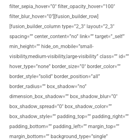
filter_sepia_hover=”0″ filter_opacity_hover=”100″
filter_blur_hover=”0″][fusion_builder_row]
[fusion_builder_column type=”2_3″ layout=”2_3″
spacing=”” center_content=”no” link=”” target=”_self”
min_height=”” hide_on_mobile=”small-
visibility,medium-visibility,large-visibility” class=”” id=””
hover_type=”none” border_size=”0″ border_color=””
border_style=”solid” border_position=”all”
border_radius=”” box_shadow=”no”
dimension_box_shadow=”” box_shadow_blur=”0″
box_shadow_spread=”0″ box_shadow_color=””
box_shadow_style=”” padding_top=”” padding_right=””
padding_bottom=”” padding_left=”” margin_top=””
margin_bottom=”” background_type=”single”