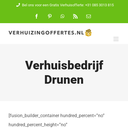
Ga
Bel ons voor een Gratis Verhuisofferte: +31 085 3013 815
naar
Facebook
Pinterest
WhatsApp
Rss
E-
mail
inhoud
Verhuisbedrijf
Drunen
[fusion_builder_container hundred_percent=”no”
hundred_percent_height=”no”