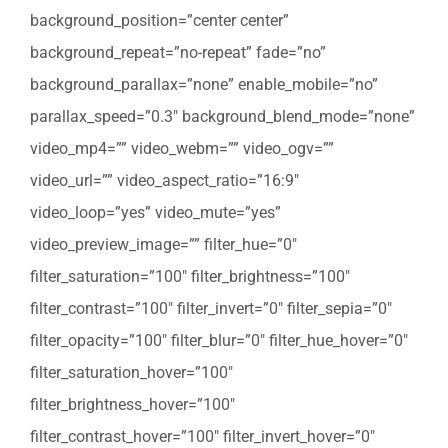
background_position=”center center”
background_repeat=”no-repeat” fade=”no”
background_parallax=”none” enable_mobile=”no”
parallax_speed=”0.3″ background_blend_mode=”none”
video_mp4=”” video_webm=”” video_ogv=””
video_url=”” video_aspect_ratio=”16:9″
video_loop=”yes” video_mute=”yes”
video_preview_image=”” filter_hue=”0″
filter_saturation=”100″ filter_brightness=”100″
filter_contrast=”100″ filter_invert=”0″ filter_sepia=”0″
filter_opacity=”100″ filter_blur=”0″ filter_hue_hover=”0″
filter_saturation_hover=”100″
filter_brightness_hover=”100″
filter_contrast_hover=”100″ filter_invert_hover=”0″