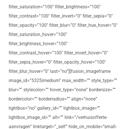
filter_saturation=”100″ filter_brightness=”100″
filter_contrast=”100″ filter_invert=”0″ filter_sepia=”0″
filter_opacity=”100″ filter_blur=”0″ filter_hue_hover=”0″
filter_saturation_hover=”100″
filter_brightness_hover=”100″
filter_contrast_hover=”100″ filter_invert_hover=”0″
filter_sepia_hover=”0″ filter_opacity_hover=”100″
filter_blur_hover=”0″ last=”no”][fusion_imageframe
image_id=”5325|medium” max_width=”” style_type=””
blur=”” stylecolor=”” hover_type=”none” bordersize=””
bordercolor=”” borderradius=”” align=”none”
lightbox=”no” gallery_id=”” lightbox_image=””
lightbox_image_id=”” alt=”” link=”/verhuisofferte-
aanvragen” linktarget=”_self” hide_on_mobile=”small-