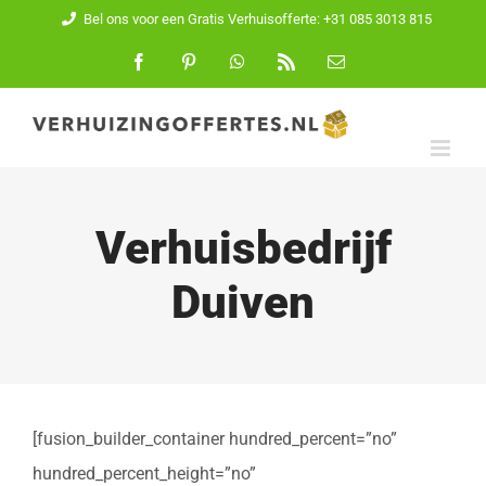
Ga
Bel ons voor een Gratis Verhuisofferte: +31 085 3013 815
naar
Facebook
Pinterest
WhatsApp
Rss
E-
mail
inhoud
Verhuisbedrijf
Duiven
[fusion_builder_container hundred_percent=”no”
hundred_percent_height=”no”