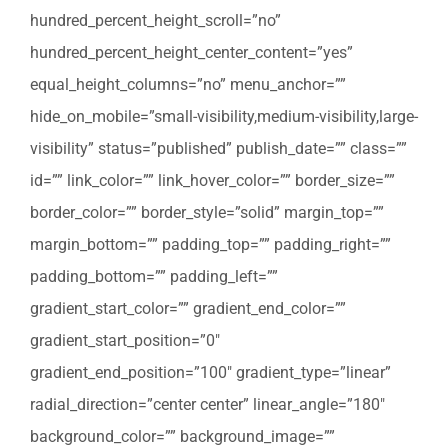
hundred_percent_height_scroll=”no”
hundred_percent_height_center_content=”yes”
equal_height_columns=”no” menu_anchor=””
hide_on_mobile=”small-visibility,medium-visibility,large-
visibility” status=”published” publish_date=”” class=””
id=”” link_color=”” link_hover_color=”” border_size=””
border_color=”” border_style=”solid” margin_top=””
margin_bottom=”” padding_top=”” padding_right=””
padding_bottom=”” padding_left=””
gradient_start_color=”” gradient_end_color=””
gradient_start_position=”0″
gradient_end_position=”100″ gradient_type=”linear”
radial_direction=”center center” linear_angle=”180″
background_color=”” background_image=””