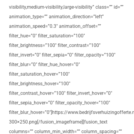
visibility,medium-visibility,large-visibility” class=”” id=””
animation_type=”” animation_direction=”left”
animation_speed=”0.3″ animation_offset=””
filter_hue=”0″ filter_saturation=”100″
filter_brightness=”100″ filter_contrast=”100″
filter_invert=”0″ filter_sepia=”0″ filter_opacity=”100″
filter_blur=”0″ filter_hue_hover=”0″
filter_saturation_hover=”100″
filter_brightness_hover=”100″
filter_contrast_hover=”100″ filter_invert_hover=”0″
filter_sepia_hover=”0″ filter_opacity_hover=”100″
filter_blur_hover=”0″]https://www.bedrijfsverhuizingoffert
300×250.png[/fusion_imageframe][fusion_text
columns=”” column_min_width=”” column_spacing=””