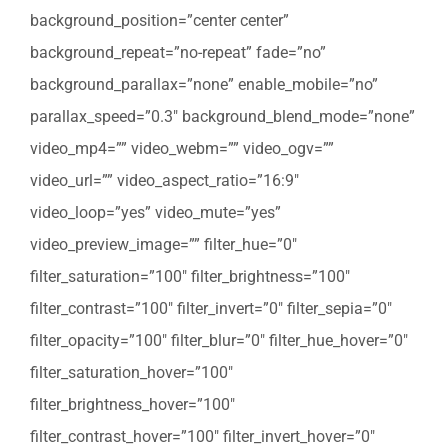
background_position=”center center”
background_repeat=”no-repeat” fade=”no”
background_parallax=”none” enable_mobile=”no”
parallax_speed=”0.3″ background_blend_mode=”none”
video_mp4=”” video_webm=”” video_ogv=””
video_url=”” video_aspect_ratio=”16:9″
video_loop=”yes” video_mute=”yes”
video_preview_image=”” filter_hue=”0″
filter_saturation=”100″ filter_brightness=”100″
filter_contrast=”100″ filter_invert=”0″ filter_sepia=”0″
filter_opacity=”100″ filter_blur=”0″ filter_hue_hover=”0″
filter_saturation_hover=”100″
filter_brightness_hover=”100″
filter_contrast_hover=”100″ filter_invert_hover=”0″