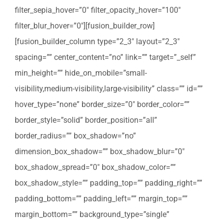
filter_sepia_hover=”0″ filter_opacity_hover=”100″
filter_blur_hover=”0″][fusion_builder_row]
[fusion_builder_column type=”2_3″ layout=”2_3″
spacing=”” center_content=”no” link=”” target=”_self”
min_height=”” hide_on_mobile=”small-
visibility,medium-visibility,large-visibility” class=”” id=””
hover_type=”none” border_size=”0″ border_color=””
border_style=”solid” border_position=”all”
border_radius=”” box_shadow=”no”
dimension_box_shadow=”” box_shadow_blur=”0″
box_shadow_spread=”0″ box_shadow_color=””
box_shadow_style=”” padding_top=”” padding_right=””
padding_bottom=”” padding_left=”” margin_top=””
margin_bottom=”” background_type=”single”