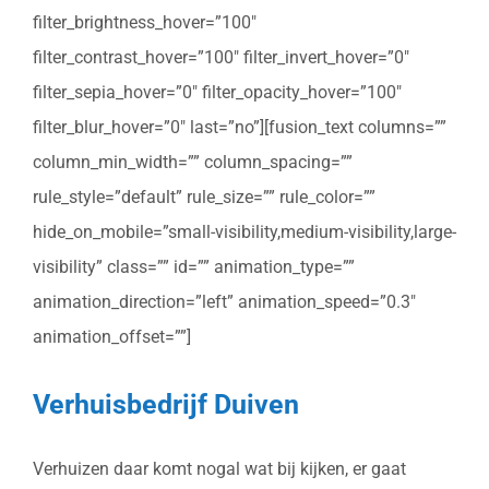
filter_brightness_hover=”100″
filter_contrast_hover=”100″ filter_invert_hover=”0″
filter_sepia_hover=”0″ filter_opacity_hover=”100″
filter_blur_hover=”0″ last=”no”][fusion_text columns=””
column_min_width=”” column_spacing=””
rule_style=”default” rule_size=”” rule_color=””
hide_on_mobile=”small-visibility,medium-visibility,large-
visibility” class=”” id=”” animation_type=””
animation_direction=”left” animation_speed=”0.3″
animation_offset=””]
Verhuisbedrijf Duiven
Verhuizen daar komt nogal wat bij kijken, er gaat