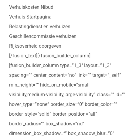
Verhuiskosten Nibud
Verhuis Startpagina
Belastingdienst en verhuizen
Geschillencommissie verhuizen
Rijksoverheid doorgeven
[/fusion_text][/fusion_builder_column]
[fusion_builder_column type=”1_3″ layout=”1_3″
spacing=”” center_content=”no” link=”” target=”_self”
min_height=”” hide_on_mobile=”small-
visibility,medium-visibility,large-visibility” class=”” id=””
hover_type=”none” border_size=”0″ border_color=””
border_style=”solid” border_position=”all”
border_radius=”” box_shadow=”no”
dimension_box_shadow=”” box_shadow_blur=”0″