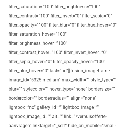
filter_saturation=”100″ filter_brightness=”100″
filter_contrast=”100″ filter_invert=”0″ filter_sepia=”0″
filter_opacity=”100″ filter_blur=”0″ filter_hue_hover=”0″
filter_saturation_hover=”100″
filter_brightness_hover=”100″
filter_contrast_hover=”100″ filter_invert_hover=”0″
filter_sepia_hover=”0″ filter_opacity_hover=”100″
filter_blur_hover=”0″ last=”no”][fusion_imageframe
image_id=”5325|medium” max_width=”” style_type=””
blur=”” stylecolor=”” hover_type=”none” bordersize=””
bordercolor=”” borderradius=”” align=”none”
lightbox=”no” gallery_id=”” lightbox_image=””
lightbox_image_id=”” alt=”” link=”/verhuisofferte-
aanvragen” linktarget=”_self” hide_on_mobile=”small-