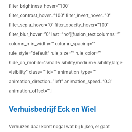
filter_brightness_hover=”100″
filter_contrast_hover=”100″ filter_invert_hover=”0″
filter_sepia_hover=”0″ filter_opacity_hover=”100″
filter_blur_hover=”0″ last=”no”][fusion_text columns=””
column_min_width=”” column_spacing=””
rule_style=”default” rule_size=”” rule_color=””
hide_on_mobile=”small-visibility,medium-visibility,large-
visibility” class=”” id=”” animation_type=””
animation_direction=”left” animation_speed=”0.3″
animation_offset=””]
Verhuisbedrijf Eck en Wiel
Verhuizen daar komt nogal wat bij kijken, er gaat