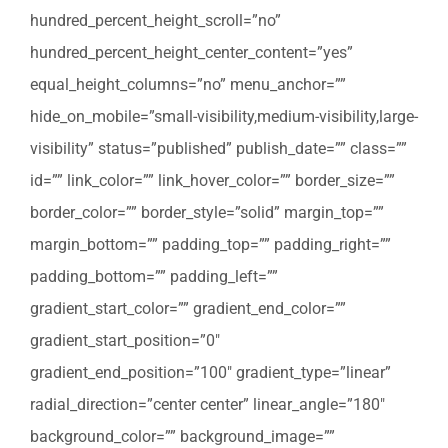
hundred_percent_height_scroll=”no”
hundred_percent_height_center_content=”yes”
equal_height_columns=”no” menu_anchor=””
hide_on_mobile=”small-visibility,medium-visibility,large-
visibility” status=”published” publish_date=”” class=””
id=”” link_color=”” link_hover_color=”” border_size=””
border_color=”” border_style=”solid” margin_top=””
margin_bottom=”” padding_top=”” padding_right=””
padding_bottom=”” padding_left=””
gradient_start_color=”” gradient_end_color=””
gradient_start_position=”0″
gradient_end_position=”100″ gradient_type=”linear”
radial_direction=”center center” linear_angle=”180″
background_color=”” background_image=””