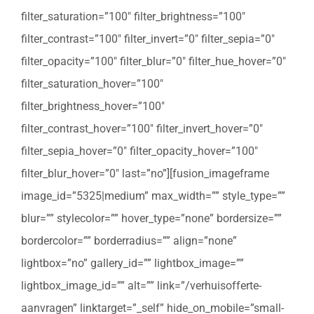
filter_saturation=”100″ filter_brightness=”100″
filter_contrast=”100″ filter_invert=”0″ filter_sepia=”0″
filter_opacity=”100″ filter_blur=”0″ filter_hue_hover=”0″
filter_saturation_hover=”100″
filter_brightness_hover=”100″
filter_contrast_hover=”100″ filter_invert_hover=”0″
filter_sepia_hover=”0″ filter_opacity_hover=”100″
filter_blur_hover=”0″ last=”no”][fusion_imageframe
image_id=”5325|medium” max_width=”” style_type=””
blur=”” stylecolor=”” hover_type=”none” bordersize=””
bordercolor=”” borderradius=”” align=”none”
lightbox=”no” gallery_id=”” lightbox_image=””
lightbox_image_id=”” alt=”” link=”/verhuisofferte-
aanvragen” linktarget=”_self” hide_on_mobile=”small-