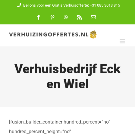
Ga
Bel ons voor een Gratis Verhuisofferte: +31 085 3013 815
naar
Facebook
Pinterest
WhatsApp
Rss
E-
mail
inhoud
Verhuisbedrijf Eck
en Wiel
[fusion_builder_container hundred_percent=”no”
hundred_percent_height=”no”