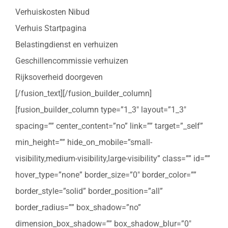
Verhuiskosten Nibud
Verhuis Startpagina
Belastingdienst en verhuizen
Geschillencommissie verhuizen
Rijksoverheid doorgeven
[/fusion_text][/fusion_builder_column]
[fusion_builder_column type=”1_3″ layout=”1_3″
spacing=”” center_content=”no” link=”” target=”_self”
min_height=”” hide_on_mobile=”small-
visibility,medium-visibility,large-visibility” class=”” id=””
hover_type=”none” border_size=”0″ border_color=””
border_style=”solid” border_position=”all”
border_radius=”” box_shadow=”no”
dimension_box_shadow=”” box_shadow_blur=”0″