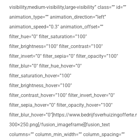
visibility,medium-visibility,large-visibility” class=”” id=””
animation_type=”” animation_direction=”left”
animation_speed=”0.3″ animation_offset=””
filter_hue=”0″ filter_saturation=”100″
filter_brightness=”100″ filter_contrast=”100″
filter_invert=”0″ filter_sepia=”0″ filter_opacity=”100″
filter_blur=”0″ filter_hue_hover=”0″
filter_saturation_hover=”100″
filter_brightness_hover=”100″
filter_contrast_hover=”100″ filter_invert_hover=”0″
filter_sepia_hover=”0″ filter_opacity_hover=”100″
filter_blur_hover=”0″]https://www.bedrijfsverhuizingoffert
300×250.png[/fusion_imageframe][fusion_text
columns=”” column_min_width=”” column_spacing=””