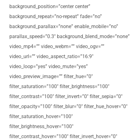
background_position=”center center”
background_repeat=”no-repeat” fade=”no”
background_parallax=”none” enable_mobile=”no”
parallax_speed=”0.3″ background_blend_mode=”none”
video_mp4=”” video_webm=”” video_ogv=””
video_url=”” video_aspect_ratio=”16:9″
video_loop=”yes” video_mute=”yes”
video_preview_image=”” filter_hue=”0″
filter_saturation=”100″ filter_brightness=”100″
filter_contrast=”100″ filter_invert=”0″ filter_sepia=”0″
filter_opacity=”100″ filter_blur=”0″ filter_hue_hover=”0″
filter_saturation_hover=”100″
filter_brightness_hover=”100″
filter_contrast_hover=”100″ filter_invert_hover=”0″