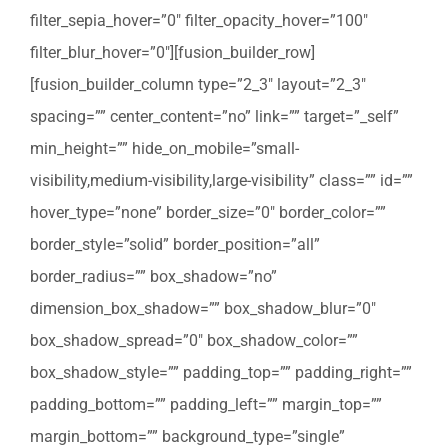
filter_sepia_hover=”0″ filter_opacity_hover=”100″
filter_blur_hover=”0″][fusion_builder_row]
[fusion_builder_column type=”2_3″ layout=”2_3″
spacing=”” center_content=”no” link=”” target=”_self”
min_height=”” hide_on_mobile=”small-
visibility,medium-visibility,large-visibility” class=”” id=””
hover_type=”none” border_size=”0″ border_color=””
border_style=”solid” border_position=”all”
border_radius=”” box_shadow=”no”
dimension_box_shadow=”” box_shadow_blur=”0″
box_shadow_spread=”0″ box_shadow_color=””
box_shadow_style=”” padding_top=”” padding_right=””
padding_bottom=”” padding_left=”” margin_top=””
margin_bottom=”” background_type=”single”