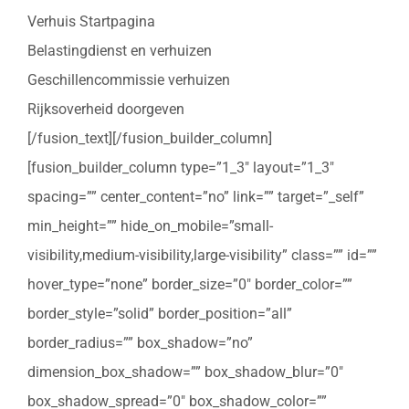
Verhuis Startpagina
Belastingdienst en verhuizen
Geschillencommissie verhuizen
Rijksoverheid doorgeven
[/fusion_text][/fusion_builder_column]
[fusion_builder_column type=”1_3″ layout=”1_3″
spacing=”” center_content=”no” link=”” target=”_self”
min_height=”” hide_on_mobile=”small-
visibility,medium-visibility,large-visibility” class=”” id=””
hover_type=”none” border_size=”0″ border_color=””
border_style=”solid” border_position=”all”
border_radius=”” box_shadow=”no”
dimension_box_shadow=”” box_shadow_blur=”0″
box_shadow_spread=”0″ box_shadow_color=””