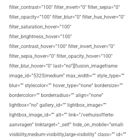
filter_contrast=”100″ filter_invert=”0″ filter_sepia=”0″
filter_opacity=”100″ filter_blur=”0″ filter_hue_hover=”0″
filter_saturation_hover=”100″
filter_brightness_hover=”100″
filter_contrast_hover=”100″ filter_invert_hover=”0″
filter_sepia_hover=”0″ filter_opacity_hover=”100″
filter_blur_hover=”0″ last=”no”][fusion_imageframe
image_id=”5325|medium” max_width=”” style_type=””
blur=”” stylecolor=”” hover_type=”none” bordersize=””
bordercolor=”” borderradius=”” align=”none”
lightbox=”no” gallery_id=”” lightbox_image=””
lightbox_image_id=”” alt=”” link=”/verhuisofferte-
aanvragen” linktarget=”_self” hide_on_mobile=”small-
visibility,medium-visibility,large-visibility” class=”” id=””