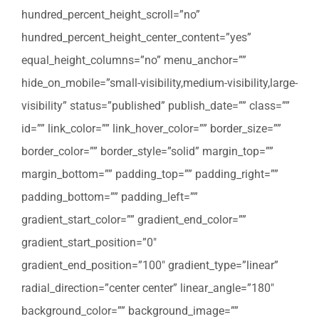
hundred_percent_height_scroll=”no”
hundred_percent_height_center_content=”yes”
equal_height_columns=”no” menu_anchor=””
hide_on_mobile=”small-visibility,medium-visibility,large-
visibility” status=”published” publish_date=”” class=””
id=”” link_color=”” link_hover_color=”” border_size=””
border_color=”” border_style=”solid” margin_top=””
margin_bottom=”” padding_top=”” padding_right=””
padding_bottom=”” padding_left=””
gradient_start_color=”” gradient_end_color=””
gradient_start_position=”0″
gradient_end_position=”100″ gradient_type=”linear”
radial_direction=”center center” linear_angle=”180″
background_color=”” background_image=””