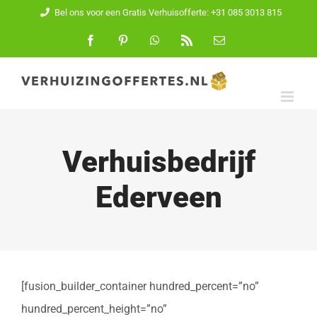
Ga
Bel ons voor een Gratis Verhuisofferte: +31 085 3013 815
naar
Facebook
Pinterest
WhatsApp
Rss
E-
mail
inhoud
Verhuisbedrijf
Ederveen
[fusion_builder_container hundred_percent=”no”
hundred_percent_height=”no”