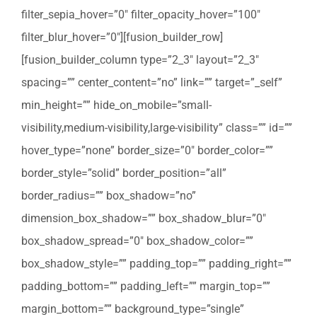
filter_sepia_hover=”0″ filter_opacity_hover=”100″
filter_blur_hover=”0″][fusion_builder_row]
[fusion_builder_column type=”2_3″ layout=”2_3″
spacing=”” center_content=”no” link=”” target=”_self”
min_height=”” hide_on_mobile=”small-
visibility,medium-visibility,large-visibility” class=”” id=””
hover_type=”none” border_size=”0″ border_color=””
border_style=”solid” border_position=”all”
border_radius=”” box_shadow=”no”
dimension_box_shadow=”” box_shadow_blur=”0″
box_shadow_spread=”0″ box_shadow_color=””
box_shadow_style=”” padding_top=”” padding_right=””
padding_bottom=”” padding_left=”” margin_top=””
margin_bottom=”” background_type=”single”