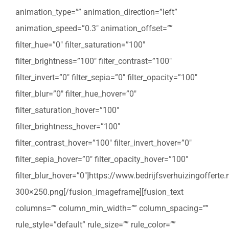
animation_type=”” animation_direction=”left”
animation_speed=”0.3″ animation_offset=””
filter_hue=”0″ filter_saturation=”100″
filter_brightness=”100″ filter_contrast=”100″
filter_invert=”0″ filter_sepia=”0″ filter_opacity=”100″
filter_blur=”0″ filter_hue_hover=”0″
filter_saturation_hover=”100″
filter_brightness_hover=”100″
filter_contrast_hover=”100″ filter_invert_hover=”0″
filter_sepia_hover=”0″ filter_opacity_hover=”100″
filter_blur_hover=”0″]https://www.bedrijfsverhuizingoffert
300×250.png[/fusion_imageframe][fusion_text
columns=”” column_min_width=”” column_spacing=””
rule_style=”default” rule_size=”” rule_color=””