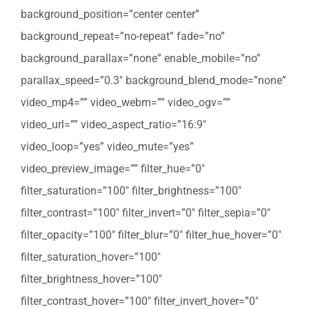
background_position=”center center”
background_repeat=”no-repeat” fade=”no”
background_parallax=”none” enable_mobile=”no”
parallax_speed=”0.3″ background_blend_mode=”none”
video_mp4=”” video_webm=”” video_ogv=””
video_url=”” video_aspect_ratio=”16:9″
video_loop=”yes” video_mute=”yes”
video_preview_image=”” filter_hue=”0″
filter_saturation=”100″ filter_brightness=”100″
filter_contrast=”100″ filter_invert=”0″ filter_sepia=”0″
filter_opacity=”100″ filter_blur=”0″ filter_hue_hover=”0″
filter_saturation_hover=”100″
filter_brightness_hover=”100″
filter_contrast_hover=”100″ filter_invert_hover=”0″