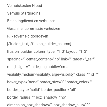
Verhuiskosten Nibud
Verhuis Startpagina
Belastingdienst en verhuizen
Geschillencommissie verhuizen
Rijksoverheid doorgeven
[/fusion_text][/fusion_builder_column]
[fusion_builder_column type=”1_3″ layout=”1_3″
spacing=”” center_content=”no” link=”” target=”_self”
min_height=”” hide_on_mobile=”small-
visibility,medium-visibility,large-visibility” class=”” id=””
hover_type=”none” border_size=”0″ border_color=””
border_style=”solid” border_position=”all”
border_radius=”” box_shadow=”no”
dimension_box_shadow=”” box_shadow_blur=”0″