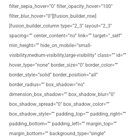
filter_sepia_hover=”0″ filter_opacity_hover=”100″
filter_blur_hover=”0″][fusion_builder_row]
[fusion_builder_column type=”2_3″ layout=”2_3″
spacing=”” center_content=”no” link=”” target=”_self”
min_height=”” hide_on_mobile=”small-
visibility,medium-visibility,large-visibility” class=”” id=””
hover_type=”none” border_size=”0″ border_color=””
border_style=”solid” border_position=”all”
border_radius=”” box_shadow=”no”
dimension_box_shadow=”” box_shadow_blur=”0″
box_shadow_spread=”0″ box_shadow_color=””
box_shadow_style=”” padding_top=”” padding_right=””
padding_bottom=”” padding_left=”” margin_top=””
margin_bottom=”” background_type=”single”