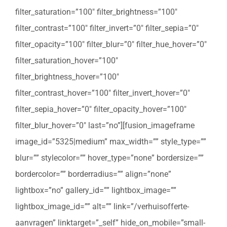
filter_saturation=”100″ filter_brightness=”100″
filter_contrast=”100″ filter_invert=”0″ filter_sepia=”0″
filter_opacity=”100″ filter_blur=”0″ filter_hue_hover=”0″
filter_saturation_hover=”100″
filter_brightness_hover=”100″
filter_contrast_hover=”100″ filter_invert_hover=”0″
filter_sepia_hover=”0″ filter_opacity_hover=”100″
filter_blur_hover=”0″ last=”no”][fusion_imageframe
image_id=”5325|medium” max_width=”” style_type=””
blur=”” stylecolor=”” hover_type=”none” bordersize=””
bordercolor=”” borderradius=”” align=”none”
lightbox=”no” gallery_id=”” lightbox_image=””
lightbox_image_id=”” alt=”” link=”/verhuisofferte-
aanvragen” linktarget=”_self” hide_on_mobile=”small-