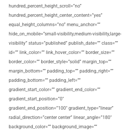
hundred_percent_height_scroll=”no”
hundred_percent_height_center_content=”yes”
equal_height_columns=”no” menu_anchor=””
hide_on_mobile=”small-visibility,medium-visibility,large-
visibility” status=”published” publish_date=”” class=””
id=”” link_color=”” link_hover_color=”” border_size=””
border_color=”” border_style=”solid” margin_top=””
margin_bottom=”” padding_top=”” padding_right=””
padding_bottom=”” padding_left=””
gradient_start_color=”” gradient_end_color=””
gradient_start_position=”0″
gradient_end_position=”100″ gradient_type=”linear”
radial_direction=”center center” linear_angle=”180″
background_color=”” background_image=””