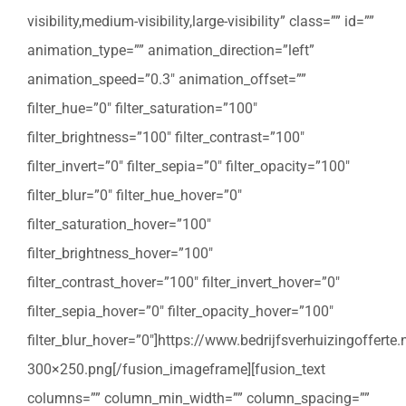
visibility,medium-visibility,large-visibility” class=”” id=””
animation_type=”” animation_direction=”left”
animation_speed=”0.3″ animation_offset=””
filter_hue=”0″ filter_saturation=”100″
filter_brightness=”100″ filter_contrast=”100″
filter_invert=”0″ filter_sepia=”0″ filter_opacity=”100″
filter_blur=”0″ filter_hue_hover=”0″
filter_saturation_hover=”100″
filter_brightness_hover=”100″
filter_contrast_hover=”100″ filter_invert_hover=”0″
filter_sepia_hover=”0″ filter_opacity_hover=”100″
filter_blur_hover=”0″]https://www.bedrijfsverhuizingoffert
300×250.png[/fusion_imageframe][fusion_text
columns=”” column_min_width=”” column_spacing=””