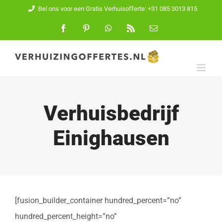
Ga
Bel ons voor een Gratis Verhuisofferte: +31 085 3013 815
naar
Facebook
Pinterest
WhatsApp
Rss
E-
mail
inhoud
Verhuisbedrijf
Einighausen
[fusion_builder_container hundred_percent=”no”
hundred_percent_height=”no”