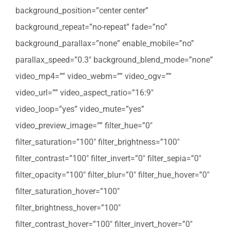
background_position=”center center”
background_repeat=”no-repeat” fade=”no”
background_parallax=”none” enable_mobile=”no”
parallax_speed=”0.3″ background_blend_mode=”none”
video_mp4=”” video_webm=”” video_ogv=””
video_url=”” video_aspect_ratio=”16:9″
video_loop=”yes” video_mute=”yes”
video_preview_image=”” filter_hue=”0″
filter_saturation=”100″ filter_brightness=”100″
filter_contrast=”100″ filter_invert=”0″ filter_sepia=”0″
filter_opacity=”100″ filter_blur=”0″ filter_hue_hover=”0″
filter_saturation_hover=”100″
filter_brightness_hover=”100″
filter_contrast_hover=”100″ filter_invert_hover=”0″