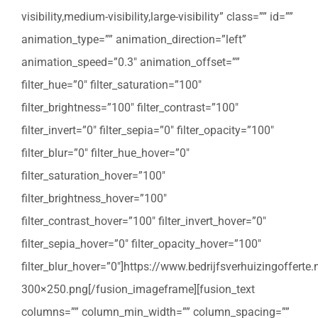
visibility,medium-visibility,large-visibility” class=”” id=””
animation_type=”” animation_direction=”left”
animation_speed=”0.3″ animation_offset=””
filter_hue=”0″ filter_saturation=”100″
filter_brightness=”100″ filter_contrast=”100″
filter_invert=”0″ filter_sepia=”0″ filter_opacity=”100″
filter_blur=”0″ filter_hue_hover=”0″
filter_saturation_hover=”100″
filter_brightness_hover=”100″
filter_contrast_hover=”100″ filter_invert_hover=”0″
filter_sepia_hover=”0″ filter_opacity_hover=”100″
filter_blur_hover=”0″]https://www.bedrijfsverhuizingoffert
300×250.png[/fusion_imageframe][fusion_text
columns=”” column_min_width=”” column_spacing=””