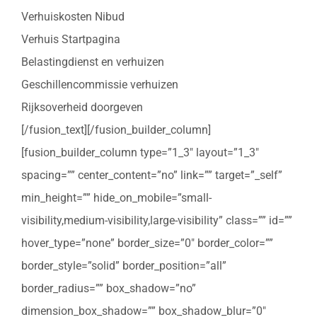
Verhuiskosten Nibud
Verhuis Startpagina
Belastingdienst en verhuizen
Geschillencommissie verhuizen
Rijksoverheid doorgeven
[/fusion_text][/fusion_builder_column]
[fusion_builder_column type=”1_3″ layout=”1_3″
spacing=”” center_content=”no” link=”” target=”_self”
min_height=”” hide_on_mobile=”small-
visibility,medium-visibility,large-visibility” class=”” id=””
hover_type=”none” border_size=”0″ border_color=””
border_style=”solid” border_position=”all”
border_radius=”” box_shadow=”no”
dimension_box_shadow=”” box_shadow_blur=”0″