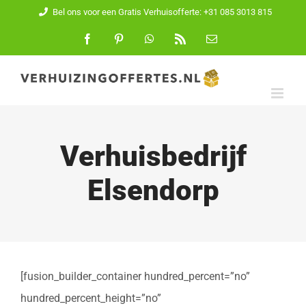
Ga
Bel ons voor een Gratis Verhuisofferte: +31 085 3013 815
naar
Facebook
Pinterest
WhatsApp
Rss
E-
mail
inhoud
Verhuisbedrijf
Elsendorp
[fusion_builder_container hundred_percent=”no”
hundred_percent_height=”no”