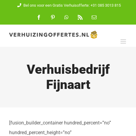
Ga
Bel ons voor een Gratis Verhuisofferte: +31 085 3013 815
naar
Facebook
Pinterest
WhatsApp
Rss
E-
mail
inhoud
Verhuisbedrijf
Fijnaart
[fusion_builder_container hundred_percent=”no”
hundred_percent_height=”no”