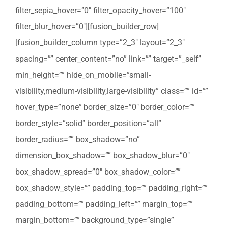
filter_sepia_hover=”0″ filter_opacity_hover=”100″
filter_blur_hover=”0″][fusion_builder_row]
[fusion_builder_column type=”2_3″ layout=”2_3″
spacing=”” center_content=”no” link=”” target=”_self”
min_height=”” hide_on_mobile=”small-
visibility,medium-visibility,large-visibility” class=”” id=””
hover_type=”none” border_size=”0″ border_color=””
border_style=”solid” border_position=”all”
border_radius=”” box_shadow=”no”
dimension_box_shadow=”” box_shadow_blur=”0″
box_shadow_spread=”0″ box_shadow_color=””
box_shadow_style=”” padding_top=”” padding_right=””
padding_bottom=”” padding_left=”” margin_top=””
margin_bottom=”” background_type=”single”