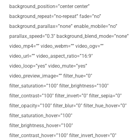
background_position=”center center”
background_repeat=”no-repeat” fade=”no”
background_parallax=”none” enable_mobile=”no”
parallax_speed=”0.3″ background_blend_mode=”none”
video_mp4=”” video_webm=”” video_ogv=””
video_url=”” video_aspect_ratio=”16:9″
video_loop=”yes” video_mute=”yes”
video_preview_image=”” filter_hue=”0″
filter_saturation=”100″ filter_brightness=”100″
filter_contrast=”100″ filter_invert=”0″ filter_sepia=”0″
filter_opacity=”100″ filter_blur=”0″ filter_hue_hover=”0″
filter_saturation_hover=”100″
filter_brightness_hover=”100″
filter_contrast_hover=”100″ filter_invert_hover=”0″