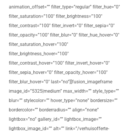
animation_offset=”” filter_type=”regular” filter_hue=”0″
filter_saturation=”100″ filter_brightness=”100″
filter_contrast=”100″ filter_invert=”0″ filter_sepia=”0″
filter_opacity=”100″ filter_blur=”0″ filter_hue_hover=”0″
filter_saturation_hover=”100″
filter_brightness_hover=”100″
filter_contrast_hover=”100″ filter_invert_hover=”0″
filter_sepia_hover=”0″ filter_opacity_hover=”100″
filter_blur_hover=”0″ last=”no”][fusion_imageframe
image_id=”5325|medium” max_width=”” style_type=””
blur=”” stylecolor=”” hover_type=”none” bordersize=””
bordercolor=”” borderradius=”” align=”none”
lightbox=”no” gallery_id=”” lightbox_image=””
lightbox_image_id=”” alt=”” link=”/verhuisofferte-