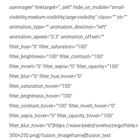
aanvragen” linktarget=”_self” hide_on_mobile=”small-
visibility,medium-visibility,large-visibility” class=”” id=””
animation_type=”” animation_direction=”left”
animation_speed=”0.3″ animation_offset=””
filter_hue=”0″ filter_saturation=”100″
filter_brightness=”100″ filter_contrast=”100″
filter_invert=”0″ filter_sepia=”0″ filter_opacity=”100″
filter_blur=”0″ filter_hue_hover=”0″
filter_saturation_hover=”100″
filter_brightness_hover=”100″
filter_contrast_hover=”100″ filter_invert_hover=”0″
filter_sepia_hover=”0″ filter_opacity_hover=”100″
filter_blur_hover=”0″]https://www.bedrijfsverhuizingoffert
300×250.png[/fusion_imageframe][fusion_text