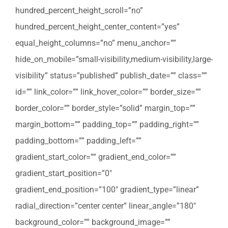
hundred_percent_height_scroll=”no”
hundred_percent_height_center_content=”yes”
equal_height_columns=”no” menu_anchor=””
hide_on_mobile=”small-visibility,medium-visibility,large-
visibility” status=”published” publish_date=”” class=””
id=”” link_color=”” link_hover_color=”” border_size=””
border_color=”” border_style=”solid” margin_top=””
margin_bottom=”” padding_top=”” padding_right=””
padding_bottom=”” padding_left=””
gradient_start_color=”” gradient_end_color=””
gradient_start_position=”0″
gradient_end_position=”100″ gradient_type=”linear”
radial_direction=”center center” linear_angle=”180″
background_color=”” background_image=””