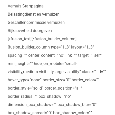
Verhuis Startpagina
Belastingdienst en verhuizen
Geschillencommissie verhuizen
Rijksoverheid doorgeven
[/fusion_text][/fusion_builder_column]
[fusion_builder_column type=”1_3″ layout=”1_3″
spacing=”” center_content=”no” link=”” target=”_self”
min_height=”” hide_on_mobile=”small-
visibility,medium-visibility,large-visibility” class=”” id=””
hover_type=”none” border_size=”0″ border_color=””
border_style=”solid” border_position=”all”
border_radius=”” box_shadow=”no”
dimension_box_shadow=”” box_shadow_blur=”0″
box_shadow_spread=”0″ box_shadow_color=””