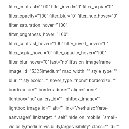
filter_contrast=”100″ filter_invert=”0″ filter_sepia=”0″
filter_opacity=”100″ filter_blur=”0″ filter_hue_hover=”0″
filter_saturation_hover=”100″
filter_brightness_hover=”100″
filter_contrast_hover=”100″ filter_invert_hover=”0″
filter_sepia_hover=”0″ filter_opacity_hover=”100″
filter_blur_hover=”0″ last=”no”][fusion_imageframe
image_id=”5325|medium” max_width=”” style_type=””
blur=”” stylecolor=”” hover_type=”none” bordersize=””
bordercolor=”” borderradius=”” align=”none”
lightbox=”no” gallery_id=”” lightbox_image=””
lightbox_image_id=”” alt=”” link=”/verhuisofferte-
aanvragen” linktarget=”_self” hide_on_mobile=”small-
visibility,medium-visibility,large-visibility” class=”” id=””