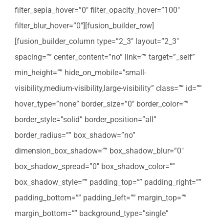
filter_sepia_hover=”0″ filter_opacity_hover=”100″
filter_blur_hover=”0″][fusion_builder_row]
[fusion_builder_column type=”2_3″ layout=”2_3″
spacing=”” center_content=”no” link=”” target=”_self”
min_height=”” hide_on_mobile=”small-
visibility,medium-visibility,large-visibility” class=”” id=””
hover_type=”none” border_size=”0″ border_color=””
border_style=”solid” border_position=”all”
border_radius=”” box_shadow=”no”
dimension_box_shadow=”” box_shadow_blur=”0″
box_shadow_spread=”0″ box_shadow_color=””
box_shadow_style=”” padding_top=”” padding_right=””
padding_bottom=”” padding_left=”” margin_top=””
margin_bottom=”” background_type=”single”