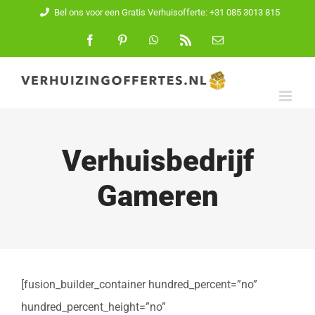
Ga
Bel ons voor een Gratis Verhuisofferte: +31 085 3013 815
naar
Facebook
Pinterest
WhatsApp
Rss
E-
mail
inhoud
Verhuisbedrijf
Gameren
[fusion_builder_container hundred_percent=”no”
hundred_percent_height=”no”