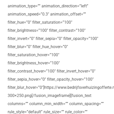
animation_type=”” animation_direction=”left”
animation_speed=”0.3″ animation_offset=””
filter_hue=”0″ filter_saturation=”100″
filter_brightness=”100″ filter_contrast=”100″
filter_invert=”0″ filter_sepia=”0″ filter_opacity=”100″
filter_blur=”0″ filter_hue_hover=”0″
filter_saturation_hover=”100″
filter_brightness_hover=”100″
filter_contrast_hover=”100″ filter_invert_hover=”0″
filter_sepia_hover=”0″ filter_opacity_hover=”100″
filter_blur_hover=”0″]https://www.bedrijfsverhuizingoffert
300×250.png[/fusion_imageframe][fusion_text
columns=”” column_min_width=”” column_spacing=””
rule_style=”default” rule_size=”” rule_color=””