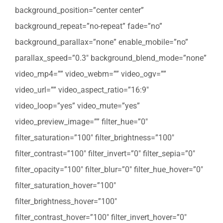
background_position=”center center”
background_repeat=”no-repeat” fade=”no”
background_parallax=”none” enable_mobile=”no”
parallax_speed=”0.3″ background_blend_mode=”none”
video_mp4=”” video_webm=”” video_ogv=””
video_url=”” video_aspect_ratio=”16:9″
video_loop=”yes” video_mute=”yes”
video_preview_image=”” filter_hue=”0″
filter_saturation=”100″ filter_brightness=”100″
filter_contrast=”100″ filter_invert=”0″ filter_sepia=”0″
filter_opacity=”100″ filter_blur=”0″ filter_hue_hover=”0″
filter_saturation_hover=”100″
filter_brightness_hover=”100″
filter_contrast_hover=”100″ filter_invert_hover=”0″