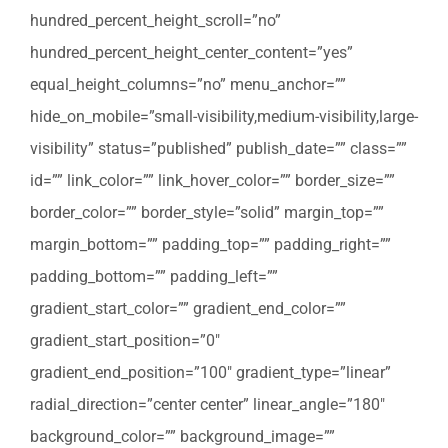
hundred_percent_height_scroll=”no”
hundred_percent_height_center_content=”yes”
equal_height_columns=”no” menu_anchor=””
hide_on_mobile=”small-visibility,medium-visibility,large-
visibility” status=”published” publish_date=”” class=””
id=”” link_color=”” link_hover_color=”” border_size=””
border_color=”” border_style=”solid” margin_top=””
margin_bottom=”” padding_top=”” padding_right=””
padding_bottom=”” padding_left=””
gradient_start_color=”” gradient_end_color=””
gradient_start_position=”0″
gradient_end_position=”100″ gradient_type=”linear”
radial_direction=”center center” linear_angle=”180″
background_color=”” background_image=””