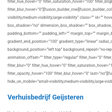
filter_hue_hover=”0″ filter_saturation_hover=”100″ filter_bri
filter_blur_hover=”0″][fusion_builder_row][fusion_builder_c
visibility,medium-visibility,large-visibility” class=”” id=””
box_shadow=”no” dimension_box_shadow=”” box_shadow_bl
padding_bottom=”” padding_left=”” margin_top=”” margin_bo
gradient_end_position=”100″ gradient_type=”linear” radial
background_position=”left top” background_repeat=”no-re
animation_offset=”” filter_type=”regular” filter_hue=”0″ filte
filter_blur=”0″ filter_hue_hover=”0″ filter_saturation_hover=
filter_opacity_hover=”100″ filter_blur_hover=”0″ last=”no”]
hide_on_mobile=”small-visibility,medium-visibility,large-vis
Verhuisbedrijf Geijsteren