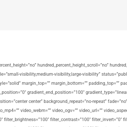
ercent_height=”no” hundred_percent_height_scroll=”no” hundred
all-visibility,medium-visibility,large-visibility” status=”publi
_style=”solid” margin_top=”” margin_bottom=”” padding_top=”” pa
t_position=”0″ gradient_end_position=”100″ gradient_type=”linear
tion=”center center” background_repeat=”no-repeat” fade=”no
_mp4=”” video_webm=”” video_ogv=”” video_url=”” video_aspec
filter_brightness=”100″ filter_contrast=”100″ filter_invert=”0″ fil