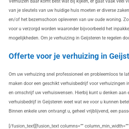
Verhuizen daar komt best wat bij kijken, er gaat vaak veel 
van je sleutels van uw huidige huis moeten er diverse zake
en/of het bezemschoon opleveren van uw oude woning. Zo ka
voor u verzorgd worden waaronder bijvoorbeeld het inpakk
mogelijkheden. Om je verhuizing in Geijsteren te regelen doo
Offerte voor je verhuizing in Geij
Om uw verhuizing snel professioneel en probleemloos te late
maken door een geschikt verhuisbedrijf voor verhuizingen in 
en omschrijf uw verhuiswensen. Hierbij kunt u denken aan e
verhuisbedrijf in Geijsteren weet wat we voor u kunnen bet
Binnen enkele uren ontvangt u, geheel vrijblijvend, een passe
[/fusion_text][fusion_text columns=”” column_min_width=”” c