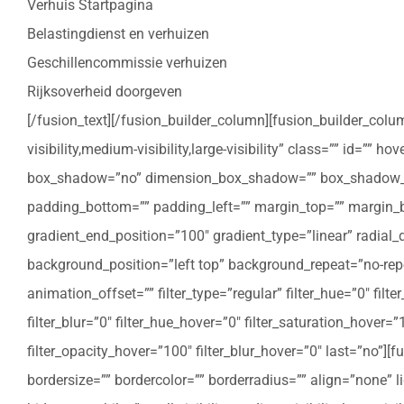
Verhuis Startpagina
Belastingdienst en verhuizen
Geschillencommissie verhuizen
Rijksoverheid doorgeven
[/fusion_text][/fusion_builder_column][fusion_builder_colu
visibility,medium-visibility,large-visibility” class=”” id=””
box_shadow=”no” dimension_box_shadow=”” box_shadow_bl
padding_bottom=”” padding_left=”” margin_top=”” margin_bo
gradient_end_position=”100″ gradient_type=”linear” radial
background_position=”left top” background_repeat=”no-re
animation_offset=”” filter_type=”regular” filter_hue=”0″ filte
filter_blur=”0″ filter_hue_hover=”0″ filter_saturation_hover=
filter_opacity_hover=”100″ filter_blur_hover=”0″ last=”no”
bordersize=”” bordercolor=”” borderradius=”” align=”none” l