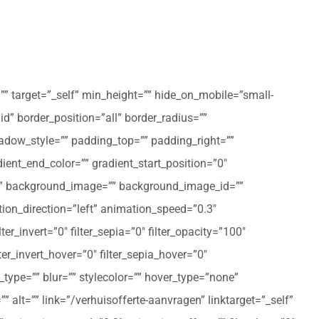
”” target=”_self” min_height=”” hide_on_mobile=”small-
olid” border_position=”all” border_radius=””
ow_style=”” padding_top=”” padding_right=””
ent_end_color=”” gradient_start_position=”0″
r=”” background_image=”” background_image_id=””
on_direction=”left” animation_speed=”0.3″
ter_invert=”0″ filter_sepia=”0″ filter_opacity=”100″
lter_invert_hover=”0″ filter_sepia_hover=”0″
type=”” blur=”” stylecolor=”” hover_type=”none”
 alt=”” link=”/verhuisofferte-aanvragen” linktarget=”_self”