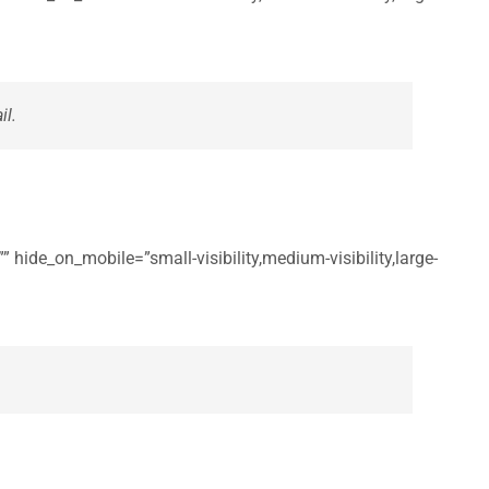
il.
 hide_on_mobile=”small-visibility,medium-visibility,large-