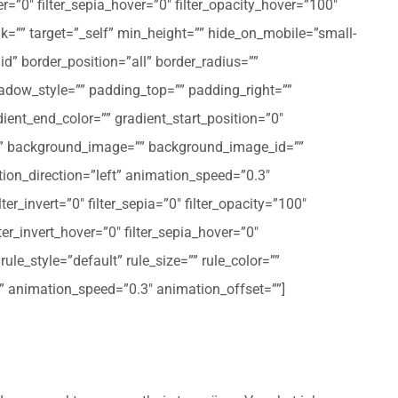
er=”0″ filter_sepia_hover=”0″ filter_opacity_hover=”100″
nk=”” target=”_self” min_height=”” hide_on_mobile=”small-
olid” border_position=”all” border_radius=””
ow_style=”” padding_top=”” padding_right=””
ent_end_color=”” gradient_start_position=”0″
r=”” background_image=”” background_image_id=””
on_direction=”left” animation_speed=”0.3″
ter_invert=”0″ filter_sepia=”0″ filter_opacity=”100″
lter_invert_hover=”0″ filter_sepia_hover=”0″
le_style=”default” rule_size=”” rule_color=””
eft” animation_speed=”0.3″ animation_offset=””]