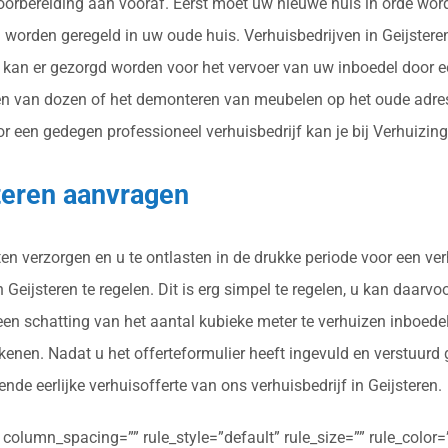
voorbereiding aan vooraf. Eerst moet uw nieuwe huis in orde wor
n worden geregeld in uw oude huis. Verhuisbedrijven in Geijster
n er gezorgd worden voor het vervoer van uw inboedel door een 
en van dozen of het demonteren van meubelen op het oude adre
r een gedegen professioneel verhuisbedrijf kan je bij Verhuizingo
steren aanvragen
n verzorgen en u te ontlasten in de drukke periode voor een ver
Geijsteren te regelen. Dit is erg simpel te regelen, u kan daarvoo
en schatting van het aantal kubieke meter te verhuizen inboede
ekenen. Nadat u het offerteformulier heeft ingevuld en verstuurd
nde eerlijke verhuisofferte van ons verhuisbedrijf in Geijsteren.
olumn_spacing=”” rule_style=”default” rule_size=”” rule_color=””