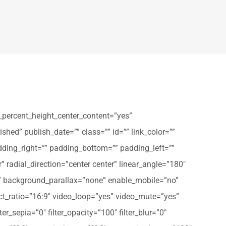
_percent_height_center_content=”yes”
shed” publish_date=”” class=”” id=”” link_color=””
dding_right=”” padding_bottom=”” padding_left=””
” radial_direction=”center center” linear_angle=”180″
” background_parallax=”none” enable_mobile=”no”
t_ratio=”16:9″ video_loop=”yes” video_mute=”yes”
ter_sepia=”0″ filter_opacity=”100″ filter_blur=”0″