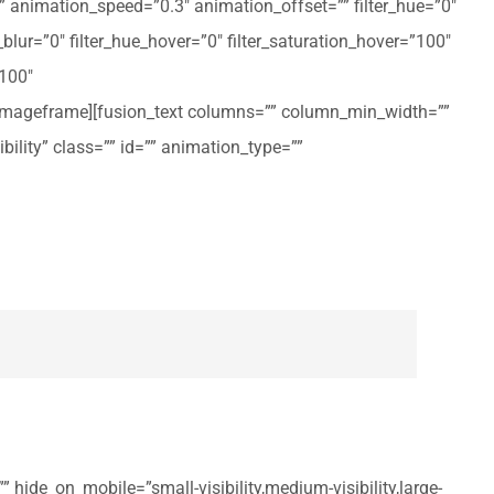
ft” animation_speed=”0.3″ animation_offset=”” filter_hue=”0″
er_blur=”0″ filter_hue_hover=”0″ filter_saturation_hover=”100″
”100″
n_imageframe][fusion_text columns=”” column_min_width=””
ibility” class=”” id=”” animation_type=””
 hide_on_mobile=”small-visibility,medium-visibility,large-