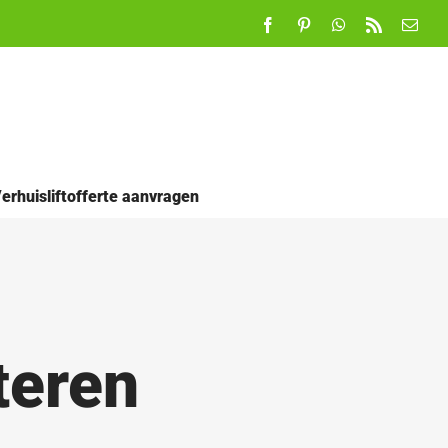
Facebook
Pinterest
WhatsApp
Rss
E-
mail
erhuisliftofferte aanvragen
teren