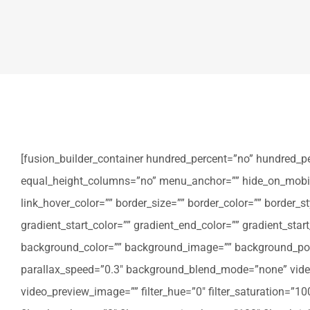
[fusion_builder_container hundred_percent=”no” hundred_p
equal_height_columns=”no” menu_anchor=”” hide_on_mobile=”sm
link_hover_color=”” border_size=”” border_color=”” border
gradient_start_color=”” gradient_end_color=”” gradient_star
background_color=”” background_image=”” background_posi
parallax_speed=”0.3″ background_blend_mode=”none” video
video_preview_image=”” filter_hue=”0″ filter_saturation=”100″ 