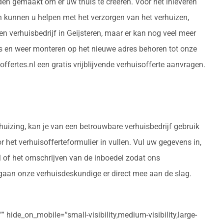
den gemaakt om er uw thuis te creëren. Voor het inleveren
en kunnen u helpen met het verzorgen van het verhuizen,
verhuisbedrijf in Geijsteren, maar er kan nog veel meer
s en weer monteren op het nieuwe adres behoren tot onze
ffertes.nl een gratis vrijblijvende verhuisofferte aanvragen.
huizing, kan je van een betrouwbare verhuisbedrijf gebruik
r het verhuisofferteformulier in vullen. Vul uw gegevens in,
l of het omschrijven van de inboedel zodat ons
 gaan onze verhuisdeskundige er direct mee aan de slag.
 hide_on_mobile=”small-visibility,medium-visibility,large-