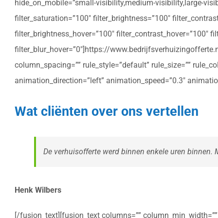
hide_on_mobile=”small-visibility,medium-visibility,large-vis
filter_saturation=”100″ filter_brightness=”100″ filter_contras
filter_brightness_hover=”100″ filter_contrast_hover=”100″ fil
filter_blur_hover=”0″]https://www.bedrijfsverhuizingoffe
column_spacing=”” rule_style=”default” rule_size=”” rule_colo
animation_direction=”left” animation_speed=”0.3″ animatio
Wat cliënten over ons vertellen
De verhuisofferte werd binnen enkele uren binnen. Me
Henk Wilbers
[/fusion_text][fusion_text columns=”” column_min_width=”” c