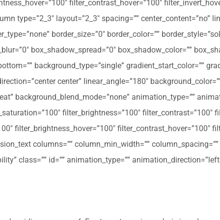
ghtness_hover=”100″ filter_contrast_hover=”100″ filter_invert_hov
olumn type=”2_3″ layout=”2_3″ spacing=”” center_content=”no” li
 hover_type=”none” border_size=”0″ border_color=”” border_style=”s
ur=”0″ box_shadow_spread=”0″ box_shadow_color=”” box_shad
ttom=”” background_type=”single” gradient_start_color=”” gradi
_direction=”center center” linear_angle=”180″ background_colo
peat” background_blend_mode=”none” animation_type=”” animati
r_saturation=”100″ filter_brightness=”100″ filter_contrast=”100″ fil
”100″ filter_brightness_hover=”100″ filter_contrast_hover=”100″ fi
[fusion_text columns=”” column_min_width=”” column_spacing=”” ru
ibility” class=”” id=”” animation_type=”” animation_direction=”l