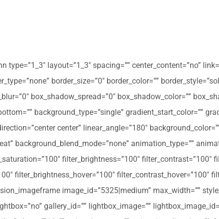
mn type=”1_3″ layout=”1_3″ spacing=”” center_content=”no” link=
 hover_type=”none” border_size=”0″ border_color=”” border_style=”s
ur=”0″ box_shadow_spread=”0″ box_shadow_color=”” box_shad
ttom=”” background_type=”single” gradient_start_color=”” gradi
_direction=”center center” linear_angle=”180″ background_colo
peat” background_blend_mode=”none” animation_type=”” animati
r_saturation=”100″ filter_brightness=”100″ filter_contrast=”100″ fil
”100″ filter_brightness_hover=”100″ filter_contrast_hover=”100″ fi
][fusion_imageframe image_id=”5325|medium” max_width=”” style_
ightbox=”no” gallery_id=”” lightbox_image=”” lightbox_image_id=””