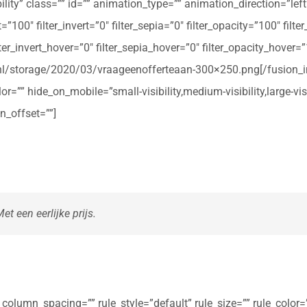
ibility” class=”” id=”” animation_type=”” animation_direction=”le
t=”100″ filter_invert=”0″ filter_sepia=”0″ filter_opacity=”100″ filt
ter_invert_hover=”0″ filter_sepia_hover=”0″ filter_opacity_hover=
rte.nl/storage/2020/03/vraageenofferteaan-300×250.png[/fusio
r=”” hide_on_mobile=”small-visibility,medium-visibility,large-vis
n_offset=””]
t een eerlijke prijs.
olumn_spacing=”” rule_style=”default” rule_size=”” rule_color=””