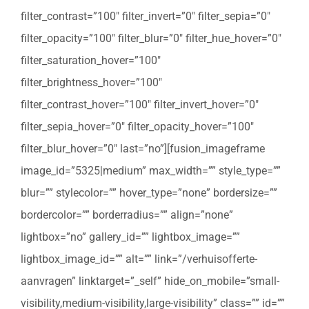
filter_contrast=”100″ filter_invert=”0″ filter_sepia=”0″
filter_opacity=”100″ filter_blur=”0″ filter_hue_hover=”0″
filter_saturation_hover=”100″
filter_brightness_hover=”100″
filter_contrast_hover=”100″ filter_invert_hover=”0″
filter_sepia_hover=”0″ filter_opacity_hover=”100″
filter_blur_hover=”0″ last=”no”][fusion_imageframe
image_id=”5325|medium” max_width=”” style_type=””
blur=”” stylecolor=”” hover_type=”none” bordersize=””
bordercolor=”” borderradius=”” align=”none”
lightbox=”no” gallery_id=”” lightbox_image=””
lightbox_image_id=”” alt=”” link=”/verhuisofferte-
aanvragen” linktarget=”_self” hide_on_mobile=”small-
visibility,medium-visibility,large-visibility” class=”” id=””