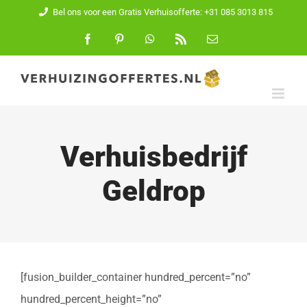
Ga
Bel ons voor een Gratis Verhuisofferte: +31 085 3013 815
naar
Facebook
Pinterest
WhatsApp
Rss
E-
mail
inhoud
Verhuisbedrijf
Geldrop
[fusion_builder_container hundred_percent=”no”
hundred_percent_height=”no”