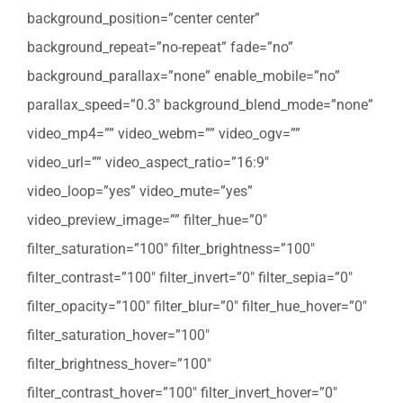
background_position=”center center”
background_repeat=”no-repeat” fade=”no”
background_parallax=”none” enable_mobile=”no”
parallax_speed=”0.3″ background_blend_mode=”none”
video_mp4=”” video_webm=”” video_ogv=””
video_url=”” video_aspect_ratio=”16:9″
video_loop=”yes” video_mute=”yes”
video_preview_image=”” filter_hue=”0″
filter_saturation=”100″ filter_brightness=”100″
filter_contrast=”100″ filter_invert=”0″ filter_sepia=”0″
filter_opacity=”100″ filter_blur=”0″ filter_hue_hover=”0″
filter_saturation_hover=”100″
filter_brightness_hover=”100″
filter_contrast_hover=”100″ filter_invert_hover=”0″