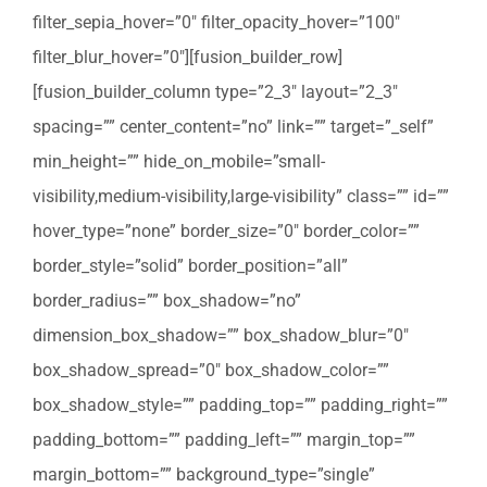
filter_sepia_hover=”0″ filter_opacity_hover=”100″
filter_blur_hover=”0″][fusion_builder_row]
[fusion_builder_column type=”2_3″ layout=”2_3″
spacing=”” center_content=”no” link=”” target=”_self”
min_height=”” hide_on_mobile=”small-
visibility,medium-visibility,large-visibility” class=”” id=””
hover_type=”none” border_size=”0″ border_color=””
border_style=”solid” border_position=”all”
border_radius=”” box_shadow=”no”
dimension_box_shadow=”” box_shadow_blur=”0″
box_shadow_spread=”0″ box_shadow_color=””
box_shadow_style=”” padding_top=”” padding_right=””
padding_bottom=”” padding_left=”” margin_top=””
margin_bottom=”” background_type=”single”