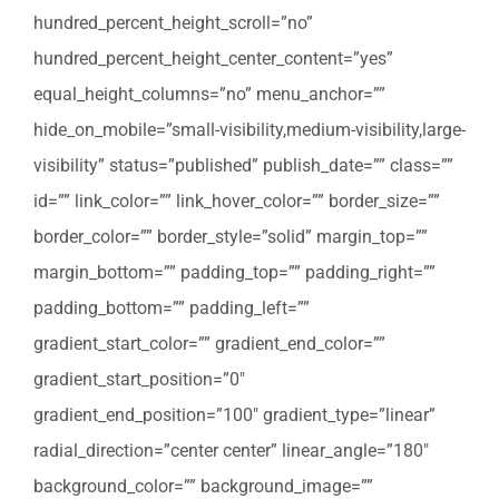
hundred_percent_height_scroll=”no”
hundred_percent_height_center_content=”yes”
equal_height_columns=”no” menu_anchor=””
hide_on_mobile=”small-visibility,medium-visibility,large-
visibility” status=”published” publish_date=”” class=””
id=”” link_color=”” link_hover_color=”” border_size=””
border_color=”” border_style=”solid” margin_top=””
margin_bottom=”” padding_top=”” padding_right=””
padding_bottom=”” padding_left=””
gradient_start_color=”” gradient_end_color=””
gradient_start_position=”0″
gradient_end_position=”100″ gradient_type=”linear”
radial_direction=”center center” linear_angle=”180″
background_color=”” background_image=””