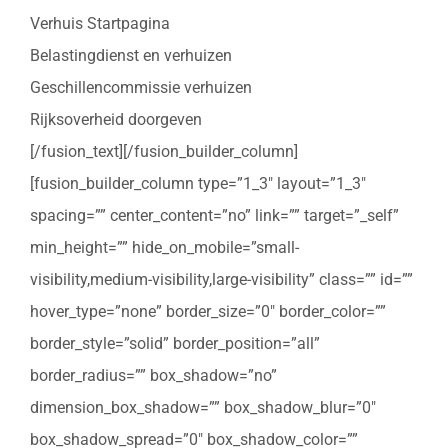
Verhuis Startpagina
Belastingdienst en verhuizen
Geschillencommissie verhuizen
Rijksoverheid doorgeven
[/fusion_text][/fusion_builder_column]
[fusion_builder_column type=”1_3″ layout=”1_3″
spacing=”” center_content=”no” link=”” target=”_self”
min_height=”” hide_on_mobile=”small-
visibility,medium-visibility,large-visibility” class=”” id=””
hover_type=”none” border_size=”0″ border_color=””
border_style=”solid” border_position=”all”
border_radius=”” box_shadow=”no”
dimension_box_shadow=”” box_shadow_blur=”0″
box_shadow_spread=”0″ box_shadow_color=””