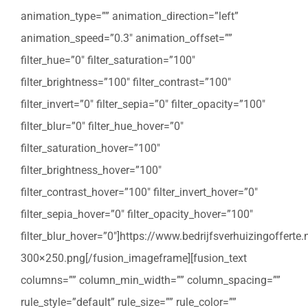
animation_type=”” animation_direction=”left”
animation_speed=”0.3″ animation_offset=””
filter_hue=”0″ filter_saturation=”100″
filter_brightness=”100″ filter_contrast=”100″
filter_invert=”0″ filter_sepia=”0″ filter_opacity=”100″
filter_blur=”0″ filter_hue_hover=”0″
filter_saturation_hover=”100″
filter_brightness_hover=”100″
filter_contrast_hover=”100″ filter_invert_hover=”0″
filter_sepia_hover=”0″ filter_opacity_hover=”100″
filter_blur_hover=”0″]https://www.bedrijfsverhuizingoffert
300×250.png[/fusion_imageframe][fusion_text
columns=”” column_min_width=”” column_spacing=””
rule_style=”default” rule_size=”” rule_color=””