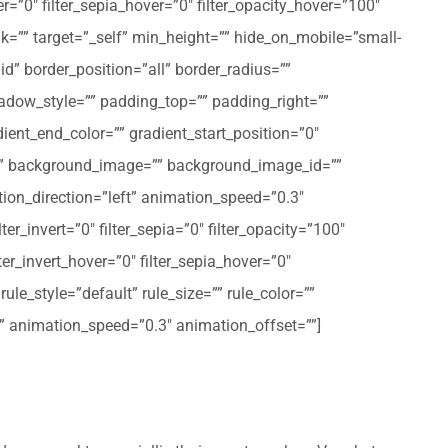
er=”0″ filter_sepia_hover=”0″ filter_opacity_hover=”100″
nk=”” target=”_self” min_height=”” hide_on_mobile=”small-
olid” border_position=”all” border_radius=””
ow_style=”” padding_top=”” padding_right=””
ent_end_color=”” gradient_start_position=”0″
r=”” background_image=”” background_image_id=””
on_direction=”left” animation_speed=”0.3″
ter_invert=”0″ filter_sepia=”0″ filter_opacity=”100″
lter_invert_hover=”0″ filter_sepia_hover=”0″
le_style=”default” rule_size=”” rule_color=””
eft” animation_speed=”0.3″ animation_offset=””]