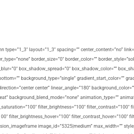
mn type=”1_3″ layout=”1_3″ spacing=”” center_content=”no” link=
 hover_type=”none” border_size=”0″ border_color=”” border_style=”s
ur=”0″ box_shadow_spread=”0″ box_shadow_color=”” box_shad
ttom=”” background_type=”single” gradient_start_color=”” gradi
_direction=”center center” linear_angle=”180″ background_colo
peat” background_blend_mode=”none” animation_type=”” animati
r_saturation=”100″ filter_brightness=”100″ filter_contrast=”100″ fil
”100″ filter_brightness_hover=”100″ filter_contrast_hover=”100″ fi
][fusion_imageframe image_id=”5325|medium” max_width=”” style_