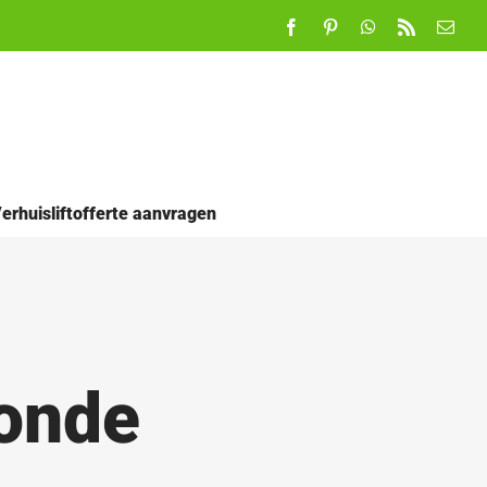
Facebook
Pinterest
WhatsApp
Rss
E-
mail
erhuisliftofferte aanvragen
monde