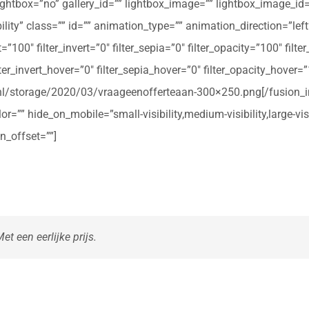
ightbox=”no” gallery_id=”” lightbox_image=”” lightbox_image_id=””
ibility” class=”” id=”” animation_type=”” animation_direction=”le
t=”100″ filter_invert=”0″ filter_sepia=”0″ filter_opacity=”100″ filt
ter_invert_hover=”0″ filter_sepia_hover=”0″ filter_opacity_hover=
rte.nl/storage/2020/03/vraageenofferteaan-300×250.png[/fusio
r=”” hide_on_mobile=”small-visibility,medium-visibility,large-vis
n_offset=””]
t een eerlijke prijs.