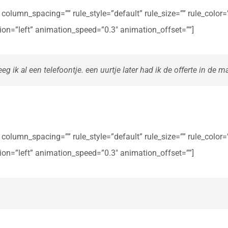
olumn_spacing=”” rule_style=”default” rule_size=”” rule_color=””
ction=”left” animation_speed=”0.3″ animation_offset=””]
eg ik al een telefoontje. een uurtje later had ik de offerte in de ma
olumn_spacing=”” rule_style=”default” rule_size=”” rule_color=””
ction=”left” animation_speed=”0.3″ animation_offset=””]