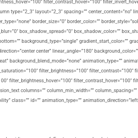
ghtness_hover=”100″ filter_contrast_hover=”100″ filter_invert_hov
olumn type=”2_3″ layout=”2_3″ spacing=”” center_content=”no” li
 hover_type=”none” border_size=”0″ border_color=”” border_style=”s
ur=”0″ box_shadow_spread=”0″ box_shadow_color=”” box_shad
ttom=”” background_type=”single” gradient_start_color=”” gradi
_direction=”center center” linear_angle=”180″ background_colo
peat” background_blend_mode=”none” animation_type=”” animati
r_saturation=”100″ filter_brightness=”100″ filter_contrast=”100″ fil
”100″ filter_brightness_hover=”100″ filter_contrast_hover=”100″ fi
[fusion_text columns=”” column_min_width=”” column_spacing=”” ru
ibility” class=”” id=”” animation_type=”” animation_direction=”l