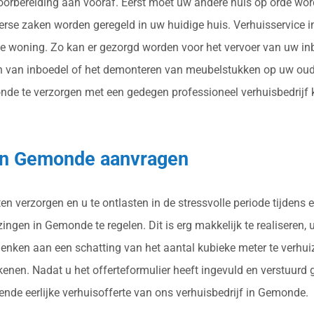
 voorbereiding aan vooraf. Eerst moet uw andere huis op orde wor
verse zaken worden geregeld in uw huidige huis. Verhuisservice
e woning. Zo kan er gezorgd worden voor het vervoer van uw in
 van inboedel of het demonteren van meubelstukken op uw oude 
te verzorgen met een gedegen professioneel verhuisbedrijf kan j
g in Gemonde aanvragen
n verzorgen en u te ontlasten in de stressvolle periode tijdens 
ngen in Gemonde te regelen. Dit is erg makkelijk te realiseren, 
 denken aan een schatting van het aantal kubieke meter te verhu
nen. Nadat u het offerteformulier heeft ingevuld en verstuurd 
sende eerlijke verhuisofferte van ons verhuisbedrijf in Gemonde.