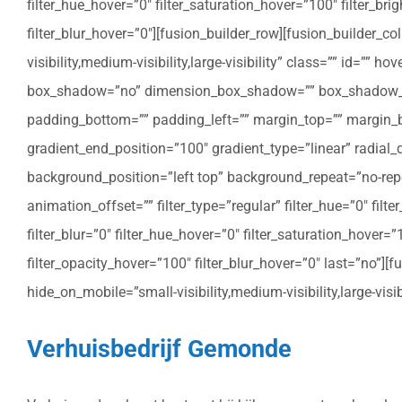
filter_hue_hover=”0″ filter_saturation_hover=”100″ filter_bri
filter_blur_hover=”0″][fusion_builder_row][fusion_builder_c
visibility,medium-visibility,large-visibility” class=”” id=””
box_shadow=”no” dimension_box_shadow=”” box_shadow_bl
padding_bottom=”” padding_left=”” margin_top=”” margin_bo
gradient_end_position=”100″ gradient_type=”linear” radial
background_position=”left top” background_repeat=”no-re
animation_offset=”” filter_type=”regular” filter_hue=”0″ filte
filter_blur=”0″ filter_hue_hover=”0″ filter_saturation_hover=
filter_opacity_hover=”100″ filter_blur_hover=”0″ last=”no”]
hide_on_mobile=”small-visibility,medium-visibility,large-vis
Verhuisbedrijf Gemonde