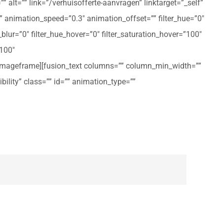
 alt=”” link=”/verhuisofferte-aanvragen” linktarget=”_self”
ft” animation_speed=”0.3″ animation_offset=”” filter_hue=”0″
er_blur=”0″ filter_hue_hover=”0″ filter_saturation_hover=”100″
”100″
n_imageframe][fusion_text columns=”” column_min_width=””
ibility” class=”” id=”” animation_type=””