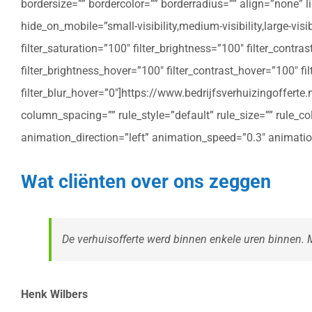
bordersize=”” bordercolor=”” borderradius=”” align=”none” l
hide_on_mobile=”small-visibility,medium-visibility,large-vis
filter_saturation=”100″ filter_brightness=”100″ filter_contras
filter_brightness_hover=”100″ filter_contrast_hover=”100″ fil
filter_blur_hover=”0″]https://www.bedrijfsverhuizingoffe
column_spacing=”” rule_style=”default” rule_size=”” rule_colo
animation_direction=”left” animation_speed=”0.3″ animatio
Wat cliënten over ons zeggen
De verhuisofferte werd binnen enkele uren binnen. Me
Henk Wilbers