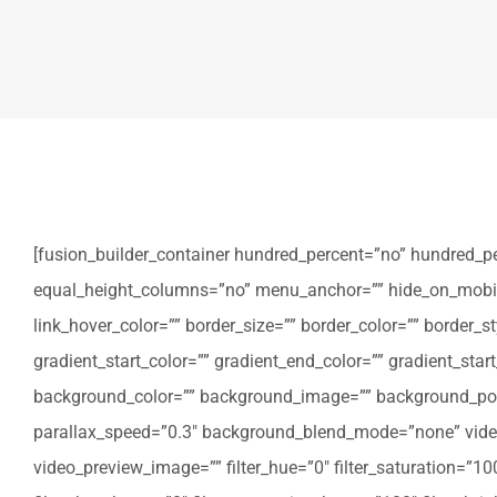
[fusion_builder_container hundred_percent=”no” hundred_p
equal_height_columns=”no” menu_anchor=”” hide_on_mobile=”sm
link_hover_color=”” border_size=”” border_color=”” border
gradient_start_color=”” gradient_end_color=”” gradient_star
background_color=”” background_image=”” background_posi
parallax_speed=”0.3″ background_blend_mode=”none” video
video_preview_image=”” filter_hue=”0″ filter_saturation=”100″ 