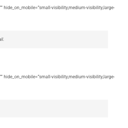
 hide_on_mobile=”small-visibility,medium-visibility,large-
il.
 hide_on_mobile=”small-visibility,medium-visibility,large-