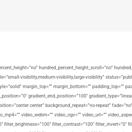
ercent_height=”no” hundred_percent_height_scroll=”no” hundred
all-visibility,medium-visibility,large-visibility” status=”publi
_style=”solid” margin_top=”” margin_bottom=”” padding_top=”” pa
t_position=”0″ gradient_end_position=”100″ gradient_type=”linear
tion=”center center” background_repeat=”no-repeat” fade=”no
_mp4=”” video_webm=”” video_ogv=”” video_url=”” video_aspec
filter_brightness=”100″ filter_contrast=”100″ filter_invert=”0″ fil