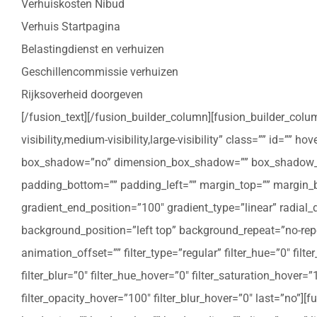
Verhuiskosten Nibud
Verhuis Startpagina
Belastingdienst en verhuizen
Geschillencommissie verhuizen
Rijksoverheid doorgeven
[/fusion_text][/fusion_builder_column][fusion_builder_colu
visibility,medium-visibility,large-visibility” class=”” id=””
box_shadow=”no” dimension_box_shadow=”” box_shadow_bl
padding_bottom=”” padding_left=”” margin_top=”” margin_bo
gradient_end_position=”100″ gradient_type=”linear” radial
background_position=”left top” background_repeat=”no-re
animation_offset=”” filter_type=”regular” filter_hue=”0″ filte
filter_blur=”0″ filter_hue_hover=”0″ filter_saturation_hover=
filter_opacity_hover=”100″ filter_blur_hover=”0″ last=”no”