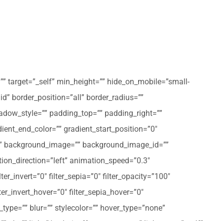
”” target=”_self” min_height=”” hide_on_mobile=”small-
olid” border_position=”all” border_radius=””
ow_style=”” padding_top=”” padding_right=””
ent_end_color=”” gradient_start_position=”0″
r=”” background_image=”” background_image_id=””
on_direction=”left” animation_speed=”0.3″
ter_invert=”0″ filter_sepia=”0″ filter_opacity=”100″
lter_invert_hover=”0″ filter_sepia_hover=”0″
type=”” blur=”” stylecolor=”” hover_type=”none”