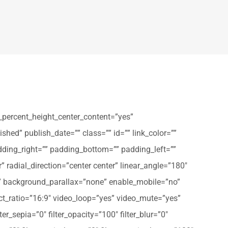
_percent_height_center_content=”yes”
shed” publish_date=”” class=”” id=”” link_color=””
dding_right=”” padding_bottom=”” padding_left=””
” radial_direction=”center center” linear_angle=”180″
” background_parallax=”none” enable_mobile=”no”
t_ratio=”16:9″ video_loop=”yes” video_mute=”yes”
ter_sepia=”0″ filter_opacity=”100″ filter_blur=”0″