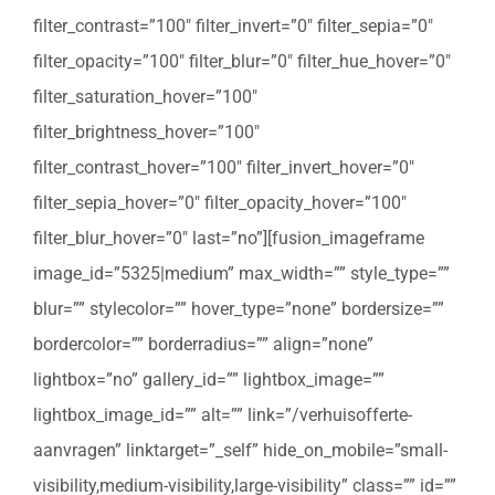
filter_contrast=”100″ filter_invert=”0″ filter_sepia=”0″
filter_opacity=”100″ filter_blur=”0″ filter_hue_hover=”0″
filter_saturation_hover=”100″
filter_brightness_hover=”100″
filter_contrast_hover=”100″ filter_invert_hover=”0″
filter_sepia_hover=”0″ filter_opacity_hover=”100″
filter_blur_hover=”0″ last=”no”][fusion_imageframe
image_id=”5325|medium” max_width=”” style_type=””
blur=”” stylecolor=”” hover_type=”none” bordersize=””
bordercolor=”” borderradius=”” align=”none”
lightbox=”no” gallery_id=”” lightbox_image=””
lightbox_image_id=”” alt=”” link=”/verhuisofferte-
aanvragen” linktarget=”_self” hide_on_mobile=”small-
visibility,medium-visibility,large-visibility” class=”” id=””