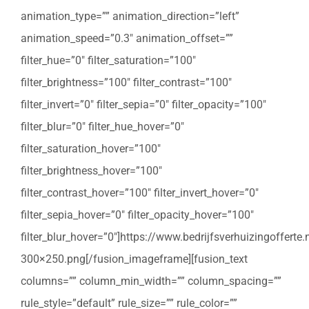
animation_type=”” animation_direction=”left”
animation_speed=”0.3″ animation_offset=””
filter_hue=”0″ filter_saturation=”100″
filter_brightness=”100″ filter_contrast=”100″
filter_invert=”0″ filter_sepia=”0″ filter_opacity=”100″
filter_blur=”0″ filter_hue_hover=”0″
filter_saturation_hover=”100″
filter_brightness_hover=”100″
filter_contrast_hover=”100″ filter_invert_hover=”0″
filter_sepia_hover=”0″ filter_opacity_hover=”100″
filter_blur_hover=”0″]https://www.bedrijfsverhuizingoffert
300×250.png[/fusion_imageframe][fusion_text
columns=”” column_min_width=”” column_spacing=””
rule_style=”default” rule_size=”” rule_color=””