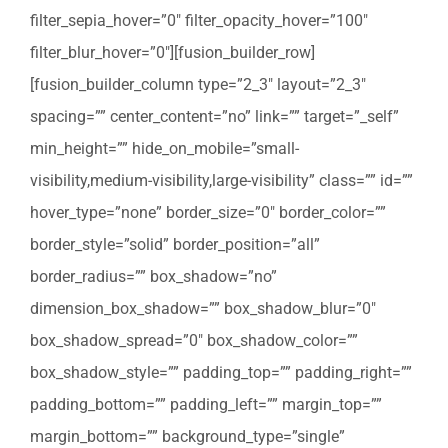
filter_sepia_hover=”0″ filter_opacity_hover=”100″
filter_blur_hover=”0″][fusion_builder_row]
[fusion_builder_column type=”2_3″ layout=”2_3″
spacing=”” center_content=”no” link=”” target=”_self”
min_height=”” hide_on_mobile=”small-
visibility,medium-visibility,large-visibility” class=”” id=””
hover_type=”none” border_size=”0″ border_color=””
border_style=”solid” border_position=”all”
border_radius=”” box_shadow=”no”
dimension_box_shadow=”” box_shadow_blur=”0″
box_shadow_spread=”0″ box_shadow_color=””
box_shadow_style=”” padding_top=”” padding_right=””
padding_bottom=”” padding_left=”” margin_top=””
margin_bottom=”” background_type=”single”