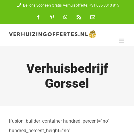
Ga
Bel ons voor een Gratis Verhuisofferte: +31 085 3013 815
naar
Facebook
Pinterest
WhatsApp
Rss
E-
mail
inhoud
Verhuisbedrijf
Gorssel
[fusion_builder_container hundred_percent=”no”
hundred_percent_height=”no”