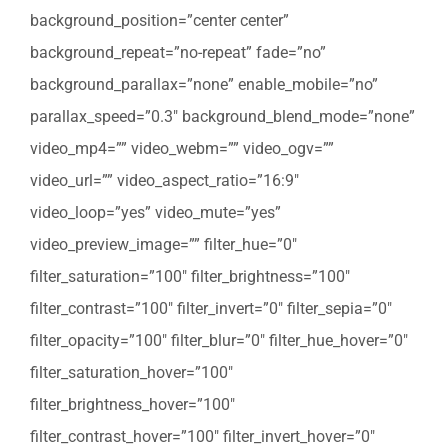
background_position=”center center”
background_repeat=”no-repeat” fade=”no”
background_parallax=”none” enable_mobile=”no”
parallax_speed=”0.3″ background_blend_mode=”none”
video_mp4=”” video_webm=”” video_ogv=””
video_url=”” video_aspect_ratio=”16:9″
video_loop=”yes” video_mute=”yes”
video_preview_image=”” filter_hue=”0″
filter_saturation=”100″ filter_brightness=”100″
filter_contrast=”100″ filter_invert=”0″ filter_sepia=”0″
filter_opacity=”100″ filter_blur=”0″ filter_hue_hover=”0″
filter_saturation_hover=”100″
filter_brightness_hover=”100″
filter_contrast_hover=”100″ filter_invert_hover=”0″