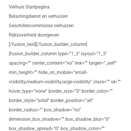
Verhuis Startpagina
Belastingdienst en verhuizen
Geschillencommissie verhuizen
Rijksoverheid doorgeven
[/fusion_text][/fusion_builder_column]
[fusion_builder_column type=”1_3″ layout=”1_3″
spacing=”” center_content=”no” link=”” target=”_self”
min_height=”” hide_on_mobile=”small-
visibility,medium-visibility,large-visibility” class=”” id=””
hover_type=”none” border_size=”0″ border_color=””
border_style=”solid” border_position=”all”
border_radius=”” box_shadow=”no”
dimension_box_shadow=”” box_shadow_blur=”0″
box_shadow_spread=”0″ box_shadow_color=””