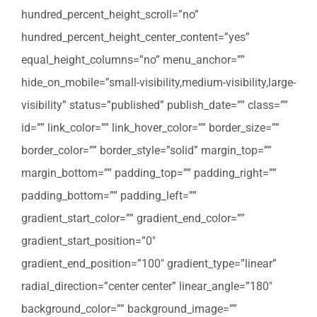
hundred_percent_height_scroll=”no”
hundred_percent_height_center_content=”yes”
equal_height_columns=”no” menu_anchor=””
hide_on_mobile=”small-visibility,medium-visibility,large-
visibility” status=”published” publish_date=”” class=””
id=”” link_color=”” link_hover_color=”” border_size=””
border_color=”” border_style=”solid” margin_top=””
margin_bottom=”” padding_top=”” padding_right=””
padding_bottom=”” padding_left=””
gradient_start_color=”” gradient_end_color=””
gradient_start_position=”0″
gradient_end_position=”100″ gradient_type=”linear”
radial_direction=”center center” linear_angle=”180″
background_color=”” background_image=””