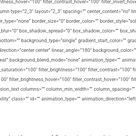
ghtness_hover=”100″ filter_contrast_hover=”100″ filter_invert_hov
olumn type=”2_3″ layout=”2_3″ spacing=”” center_content=”no” li
 hover_type=”none” border_size=”0″ border_color=”” border_style=”s
ur=”0″ box_shadow_spread=”0″ box_shadow_color=”” box_shad
ttom=”” background_type=”single” gradient_start_color=”” gradi
_direction=”center center” linear_angle=”180″ background_colo
peat” background_blend_mode=”none” animation_type=”” animati
r_saturation=”100″ filter_brightness=”100″ filter_contrast=”100″ fil
”100″ filter_brightness_hover=”100″ filter_contrast_hover=”100″ fi
[fusion_text columns=”” column_min_width=”” column_spacing=”” ru
ibility” class=”” id=”” animation_type=”” animation_direction=”l