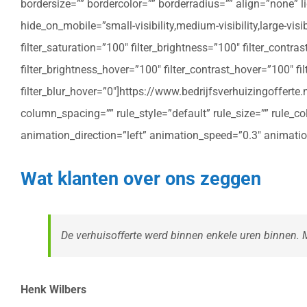
bordersize=”” bordercolor=”” borderradius=”” align=”none” l
hide_on_mobile=”small-visibility,medium-visibility,large-vis
filter_saturation=”100″ filter_brightness=”100″ filter_contras
filter_brightness_hover=”100″ filter_contrast_hover=”100″ fil
filter_blur_hover=”0″]https://www.bedrijfsverhuizingoffe
column_spacing=”” rule_style=”default” rule_size=”” rule_colo
animation_direction=”left” animation_speed=”0.3″ animatio
Wat klanten over ons zeggen
De verhuisofferte werd binnen enkele uren binnen. Me
Henk Wilbers