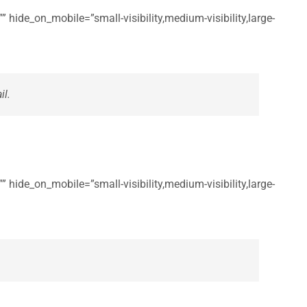
 hide_on_mobile=”small-visibility,medium-visibility,large-
il.
 hide_on_mobile=”small-visibility,medium-visibility,large-