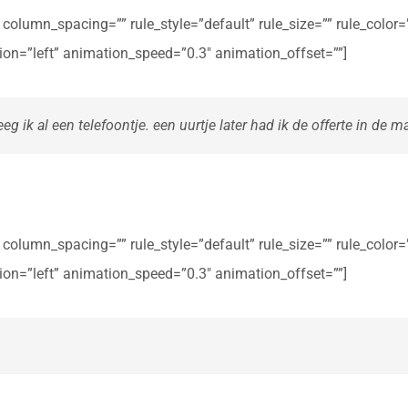
olumn_spacing=”” rule_style=”default” rule_size=”” rule_color=””
ction=”left” animation_speed=”0.3″ animation_offset=””]
eg ik al een telefoontje. een uurtje later had ik de offerte in de ma
olumn_spacing=”” rule_style=”default” rule_size=”” rule_color=””
ction=”left” animation_speed=”0.3″ animation_offset=””]