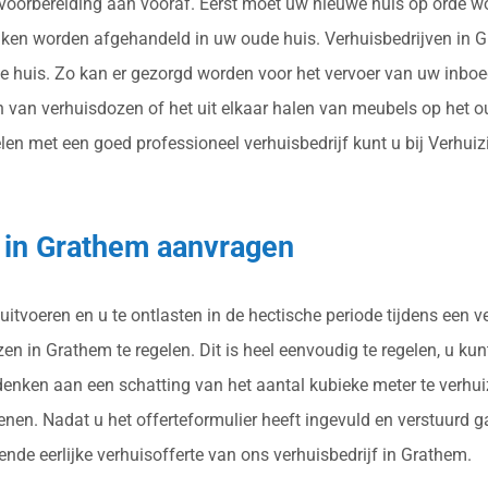
l voorbereiding aan vooraf. Eerst moet uw nieuwe huis op orde w
zaken worden afgehandeld in uw oude huis. Verhuisbedrijven in 
 huis. Zo kan er gezorgd worden voor het vervoer van uw inboed
 van verhuisdozen of het uit elkaar halen van meubels op het 
n met een goed professioneel verhuisbedrijf kunt u bij Verhuizin
g in Grathem aanvragen
uitvoeren en u te ontlasten in de hectische periode tijdens een 
n in Grathem te regelen. Dit is heel eenvoudig te regelen, u kun
 denken aan een schatting van het aantal kubieke meter te verhu
nen. Nadat u het offerteformulier heeft ingevuld en verstuurd 
ende eerlijke verhuisofferte van ons verhuisbedrijf in Grathem.