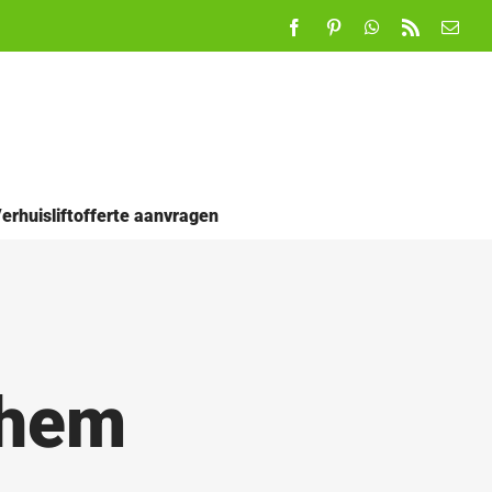
Facebook
Pinterest
WhatsApp
Rss
E-
mail
erhuisliftofferte aanvragen
them