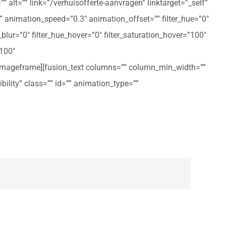
 alt=”” link=”/verhuisofferte-aanvragen” linktarget=”_self”
ft” animation_speed=”0.3″ animation_offset=”” filter_hue=”0″
er_blur=”0″ filter_hue_hover=”0″ filter_saturation_hover=”100″
”100″
n_imageframe][fusion_text columns=”” column_min_width=””
ibility” class=”” id=”” animation_type=””