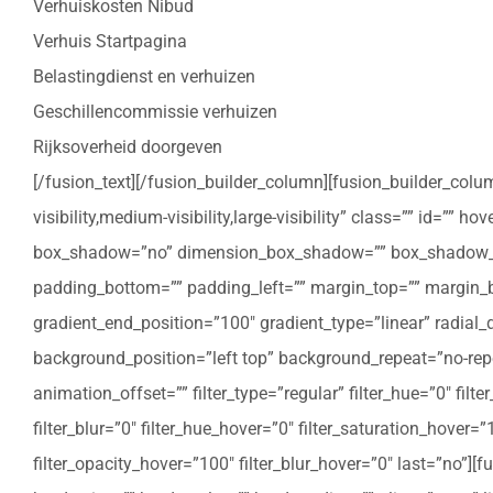
Verhuiskosten Nibud
Verhuis Startpagina
Belastingdienst en verhuizen
Geschillencommissie verhuizen
Rijksoverheid doorgeven
[/fusion_text][/fusion_builder_column][fusion_builder_colu
visibility,medium-visibility,large-visibility” class=”” id=””
box_shadow=”no” dimension_box_shadow=”” box_shadow_bl
padding_bottom=”” padding_left=”” margin_top=”” margin_bo
gradient_end_position=”100″ gradient_type=”linear” radial
background_position=”left top” background_repeat=”no-re
animation_offset=”” filter_type=”regular” filter_hue=”0″ filte
filter_blur=”0″ filter_hue_hover=”0″ filter_saturation_hover=
filter_opacity_hover=”100″ filter_blur_hover=”0″ last=”no”