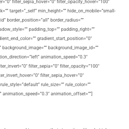
er=”0″ filter_sepia_hover=”0″ filter_opacity_hover=”100″
nk=”” target=”_self” min_height=”” hide_on_mobile=”small-
olid” border_position=”all” border_radius=””
ow_style=”” padding_top=”” padding_right=””
ent_end_color=”” gradient_start_position=”0″
r=”” background_image=”” background_image_id=””
on_direction=”left” animation_speed=”0.3″
ter_invert=”0″ filter_sepia=”0″ filter_opacity=”100″
lter_invert_hover=”0″ filter_sepia_hover=”0″
le_style=”default” rule_size=”” rule_color=””
eft” animation_speed=”0.3″ animation_offset=””]