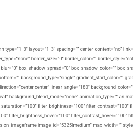
mn type=”1_3″ layout=”1_3″ spacing=”” center_content=”no” link=
 hover_type=”none” border_size=”0″ border_color=”” border_style=”s
ur=”0″ box_shadow_spread=”0″ box_shadow_color=”” box_shad
ttom=”” background_type=”single” gradient_start_color=”” gradi
_direction=”center center” linear_angle=”180″ background_colo
peat” background_blend_mode=”none” animation_type=”” animati
r_saturation=”100″ filter_brightness=”100″ filter_contrast=”100″ fil
”100″ filter_brightness_hover=”100″ filter_contrast_hover=”100″ fi
][fusion_imageframe image_id=”5325|medium” max_width=”” style_