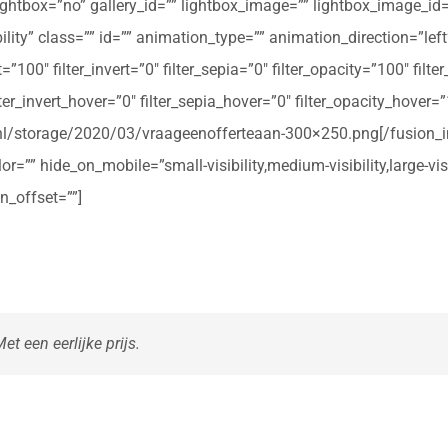
ightbox=”no” gallery_id=”” lightbox_image=”” lightbox_image_id=””
ibility” class=”” id=”” animation_type=”” animation_direction=”le
t=”100″ filter_invert=”0″ filter_sepia=”0″ filter_opacity=”100″ filt
ter_invert_hover=”0″ filter_sepia_hover=”0″ filter_opacity_hover=
rte.nl/storage/2020/03/vraageenofferteaan-300×250.png[/fusio
r=”” hide_on_mobile=”small-visibility,medium-visibility,large-vis
n_offset=””]
t een eerlijke prijs.