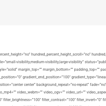
ercent_height=”no” hundred_percent_height_scroll=”no” hundred
all-visibility,medium-visibility,large-visibility” status=”publi
_style=”solid” margin_top=”” margin_bottom=”” padding_top=”” pa
t_position=”0″ gradient_end_position=”100″ gradient_type=”linear
tion=”center center” background_repeat=”no-repeat” fade=”no
_mp4=”” video_webm=”” video_ogv=”” video_url=”” video_aspec
filter_brightness=”100″ filter_contrast=”100″ filter_invert=”0″ fil