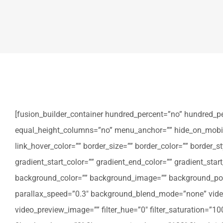
[fusion_builder_container hundred_percent=”no” hundred_p
equal_height_columns=”no” menu_anchor=”” hide_on_mobile=”sm
link_hover_color=”” border_size=”” border_color=”” border
gradient_start_color=”” gradient_end_color=”” gradient_star
background_color=”” background_image=”” background_posi
parallax_speed=”0.3″ background_blend_mode=”none” video
video_preview_image=”” filter_hue=”0″ filter_saturation=”100″ 