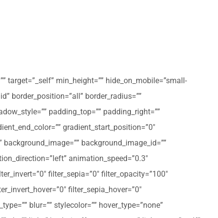
”” target=”_self” min_height=”” hide_on_mobile=”small-
olid” border_position=”all” border_radius=””
ow_style=”” padding_top=”” padding_right=””
ent_end_color=”” gradient_start_position=”0″
r=”” background_image=”” background_image_id=””
on_direction=”left” animation_speed=”0.3″
ter_invert=”0″ filter_sepia=”0″ filter_opacity=”100″
lter_invert_hover=”0″ filter_sepia_hover=”0″
type=”” blur=”” stylecolor=”” hover_type=”none”