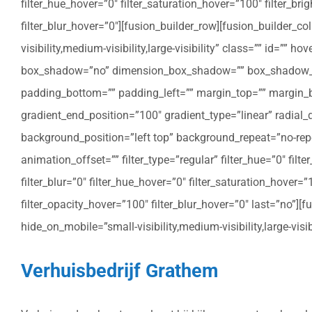
filter_hue_hover=”0″ filter_saturation_hover=”100″ filter_bri
filter_blur_hover=”0″][fusion_builder_row][fusion_builder_c
visibility,medium-visibility,large-visibility” class=”” id=””
box_shadow=”no” dimension_box_shadow=”” box_shadow_bl
padding_bottom=”” padding_left=”” margin_top=”” margin_bo
gradient_end_position=”100″ gradient_type=”linear” radial
background_position=”left top” background_repeat=”no-re
animation_offset=”” filter_type=”regular” filter_hue=”0″ filte
filter_blur=”0″ filter_hue_hover=”0″ filter_saturation_hover=
filter_opacity_hover=”100″ filter_blur_hover=”0″ last=”no”]
hide_on_mobile=”small-visibility,medium-visibility,large-vis
Verhuisbedrijf Grathem