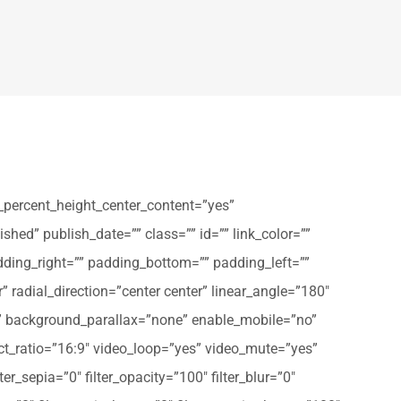
_percent_height_center_content=”yes”
shed” publish_date=”” class=”” id=”” link_color=””
dding_right=”” padding_bottom=”” padding_left=””
” radial_direction=”center center” linear_angle=”180″
” background_parallax=”none” enable_mobile=”no”
t_ratio=”16:9″ video_loop=”yes” video_mute=”yes”
ter_sepia=”0″ filter_opacity=”100″ filter_blur=”0″