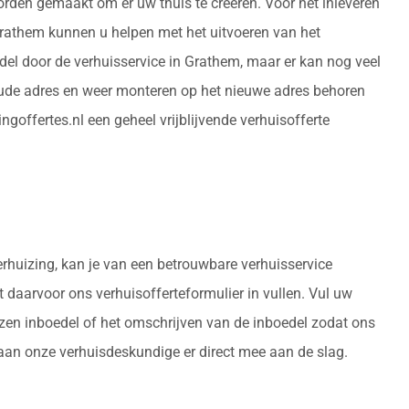
orden gemaakt om er uw thuis te creëren. Voor het inleveren
Grathem kunnen u helpen met het uitvoeren van het
el door de verhuisservice in Grathem, maar er kan nog veel
oude adres en weer monteren op het nieuwe adres behoren
goffertes.nl een geheel vrijblijvende verhuisofferte
verhuizing, kan je van een betrouwbare verhuisservice
t daarvoor ons verhuisofferteformulier in vullen. Vul uw
izen inboedel of het omschrijven van de inboedel zodat ons
gaan onze verhuisdeskundige er direct mee aan de slag.