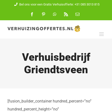
Ga
Bel ons voor een Gratis Verhuisofferte: +31 085 3013 815
naar
Facebook
Pinterest
WhatsApp
Rss
E-
mail
inhoud
Verhuisbedrijf
Griendtsveen
[fusion_builder_container hundred_percent=”no”
hundred_percent_height=”no”