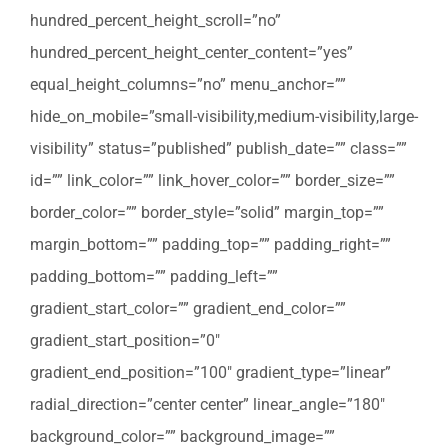
hundred_percent_height_scroll=”no”
hundred_percent_height_center_content=”yes”
equal_height_columns=”no” menu_anchor=””
hide_on_mobile=”small-visibility,medium-visibility,large-
visibility” status=”published” publish_date=”” class=””
id=”” link_color=”” link_hover_color=”” border_size=””
border_color=”” border_style=”solid” margin_top=””
margin_bottom=”” padding_top=”” padding_right=””
padding_bottom=”” padding_left=””
gradient_start_color=”” gradient_end_color=””
gradient_start_position=”0″
gradient_end_position=”100″ gradient_type=”linear”
radial_direction=”center center” linear_angle=”180″
background_color=”” background_image=””