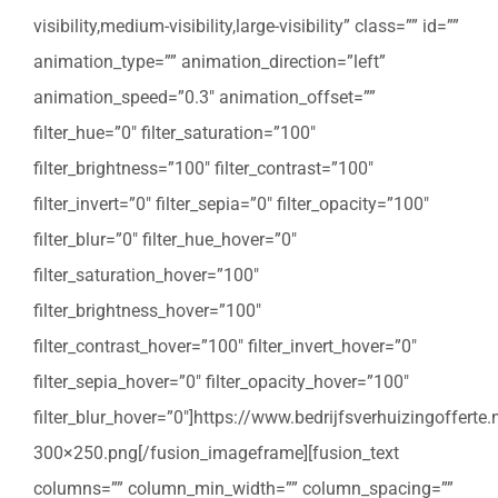
visibility,medium-visibility,large-visibility” class=”” id=””
animation_type=”” animation_direction=”left”
animation_speed=”0.3″ animation_offset=””
filter_hue=”0″ filter_saturation=”100″
filter_brightness=”100″ filter_contrast=”100″
filter_invert=”0″ filter_sepia=”0″ filter_opacity=”100″
filter_blur=”0″ filter_hue_hover=”0″
filter_saturation_hover=”100″
filter_brightness_hover=”100″
filter_contrast_hover=”100″ filter_invert_hover=”0″
filter_sepia_hover=”0″ filter_opacity_hover=”100″
filter_blur_hover=”0″]https://www.bedrijfsverhuizingoffert
300×250.png[/fusion_imageframe][fusion_text
columns=”” column_min_width=”” column_spacing=””