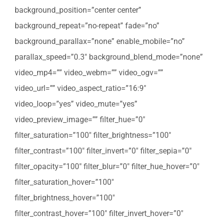
background_position=”center center”
background_repeat=”no-repeat” fade=”no”
background_parallax=”none” enable_mobile=”no”
parallax_speed=”0.3″ background_blend_mode=”none”
video_mp4=”” video_webm=”” video_ogv=””
video_url=”” video_aspect_ratio=”16:9″
video_loop=”yes” video_mute=”yes”
video_preview_image=”” filter_hue=”0″
filter_saturation=”100″ filter_brightness=”100″
filter_contrast=”100″ filter_invert=”0″ filter_sepia=”0″
filter_opacity=”100″ filter_blur=”0″ filter_hue_hover=”0″
filter_saturation_hover=”100″
filter_brightness_hover=”100″
filter_contrast_hover=”100″ filter_invert_hover=”0″