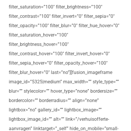
filter_saturation=”100″ filter_brightness=”100″
filter_contrast=”100″ filter_invert=”0″ filter_sepia=”0″
filter_opacity=”100″ filter_blur=”0″ filter_hue_hover=”0″
filter_saturation_hover=”100″
filter_brightness_hover=”100″
filter_contrast_hover=”100″ filter_invert_hover=”0″
filter_sepia_hover=”0″ filter_opacity_hover=”100″
filter_blur_hover=”0″ last=”no”][fusion_imageframe
image_id=”5325|medium” max_width=”” style_type=””
blur=”” stylecolor=”” hover_type=”none” bordersize=””
bordercolor=”” borderradius=”” align=”none”
lightbox=”no” gallery_id=”” lightbox_image=””
lightbox_image_id=”” alt=”” link=”/verhuisofferte-
aanvragen” linktarget=”_self” hide_on_mobile=”small-