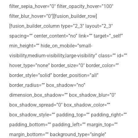
filter_sepia_hover=”0″ filter_opacity_hover=”100″
filter_blur_hover=”0″][fusion_builder_row]
[fusion_builder_column type=”2_3″ layout=”2_3″
spacing=”” center_content=”no” link=”” target=”_self”
min_height=”” hide_on_mobile=”small-
visibility,medium-visibility,large-visibility” class=”” id=””
hover_type=”none” border_size=”0″ border_color=””
border_style=”solid” border_position=”all”
border_radius=”” box_shadow=”no”
dimension_box_shadow=”” box_shadow_blur=”0″
box_shadow_spread=”0″ box_shadow_color=””
box_shadow_style=”” padding_top=”” padding_right=””
padding_bottom=”” padding_left=”” margin_top=””
margin_bottom=”” background_type=”single”