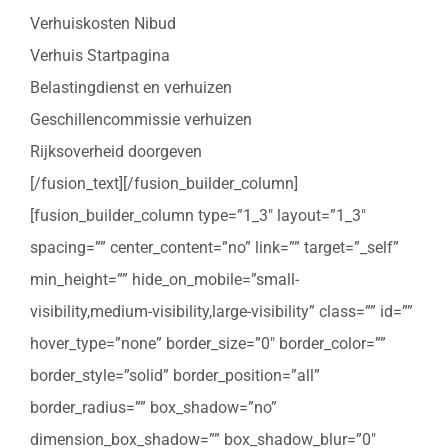
Verhuiskosten Nibud
Verhuis Startpagina
Belastingdienst en verhuizen
Geschillencommissie verhuizen
Rijksoverheid doorgeven
[/fusion_text][/fusion_builder_column]
[fusion_builder_column type=”1_3″ layout=”1_3″
spacing=”” center_content=”no” link=”” target=”_self”
min_height=”” hide_on_mobile=”small-
visibility,medium-visibility,large-visibility” class=”” id=””
hover_type=”none” border_size=”0″ border_color=””
border_style=”solid” border_position=”all”
border_radius=”” box_shadow=”no”
dimension_box_shadow=”” box_shadow_blur=”0″