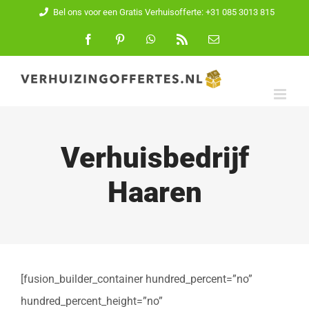
Ga
Bel ons voor een Gratis Verhuisofferte: +31 085 3013 815
naar
Facebook
Pinterest
WhatsApp
Rss
E-
mail
inhoud
Verhuisbedrijf
Haaren
[fusion_builder_container hundred_percent=”no”
hundred_percent_height=”no”