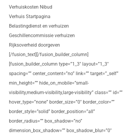
Verhuiskosten Nibud
Verhuis Startpagina
Belastingdienst en verhuizen
Geschillencommissie verhuizen
Rijksoverheid doorgeven
[/fusion_text][/fusion_builder_column]
[fusion_builder_column type=”1_3″ layout=”1_3″
spacing=”” center_content=”no” link=”” target=”_self”
min_height=”” hide_on_mobile=”small-
visibility,medium-visibility,large-visibility” class=”” id=””
hover_type=”none” border_size=”0″ border_color=””
border_style=”solid” border_position=”all”
border_radius=”” box_shadow=”no”
dimension_box_shadow=”” box_shadow_blur=”0″