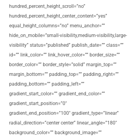
hundred_percent_height_scroll=”no”
hundred_percent_height_center_content=”yes”
equal_height_columns=”no” menu_anchor=””
hide_on_mobile=”small-visibility,medium-visibility,large-
visibility” status=”published” publish_date=”” class=””
id=”” link_color=”” link_hover_color=”” border_size=””
border_color=”” border_style=”solid” margin_top=””
margin_bottom=”” padding_top=”” padding_right=””
padding_bottom=”” padding_left=””
gradient_start_color=”” gradient_end_color=””
gradient_start_position=”0″
gradient_end_position=”100″ gradient_type=”linear”
radial_direction=”center center” linear_angle=”180″
background_color=”” background_image=””