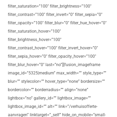
filter_saturation=”100″ filter_brightness=”100″
filter_contrast=”100″ filter_invert=”0″ filter_sepia=”0″
filter_opacity=”100″ filter_blur=”0″ filter_hue_hover=”0″
filter_saturation_hover=”100″
filter_brightness_hover=”100″
filter_contrast_hover=”100″ filter_invert_hover=”0″
filter_sepia_hover=”0″ filter_opacity_hover=”100″
filter_blur_hover=”0″ last=”no”][fusion_imageframe
image_id=”5325|medium” max_width=”” style_type=””
blur=”” stylecolor=”” hover_type=”none” bordersize=””
bordercolor=”” borderradius=”” align=”none”
lightbox=”no” gallery_id=”” lightbox_image=””
lightbox_image_id=”” alt=”” link=”/verhuisofferte-
aanvragen” linktarget=”_self” hide_on_mobile=”small-