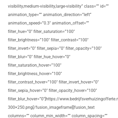
visibility,medium-visibility,large-visibility” class=”” id=””
animation_type=”” animation_direction=”left”
animation_speed=”0.3″ animation_offset=””
filter_hue=”0″ filter_saturation=”100″
filter_brightness=”100″ filter_contrast=”100″
filter_invert=”0″ filter_sepia=”0″ filter_opacity=”100″
filter_blur=”0″ filter_hue_hover=”0″
filter_saturation_hover=”100″
filter_brightness_hover=”100″
filter_contrast_hover=”100″ filter_invert_hover=”0″
filter_sepia_hover=”0″ filter_opacity_hover=”100″
filter_blur_hover=”0″]https://www.bedrijfsverhuizingoffert
300×250.png[/fusion_imageframe][fusion_text
columns=”” column_min_width=”” column_spacing=””