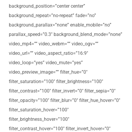
background_position=”center center”
background_repeat=”no-repeat” fade=”no”
background_parallax=”none” enable_mobile=”no”
parallax_speed=”0.3″ background_blend_mode=”none”
video_mp4=”” video_webm=”” video_ogv=””
video_url=”” video_aspect_ratio=”16:9″
video_loop=”yes” video_mute=”yes”
video_preview_image=”” filter_hue=”0″
filter_saturation=”100″ filter_brightness=”100″
filter_contrast=”100″ filter_invert=”0″ filter_sepia=”0″
filter_opacity=”100″ filter_blur=”0″ filter_hue_hover=”0″
filter_saturation_hover=”100″
filter_brightness_hover=”100″
filter_contrast_hover=”100″ filter_invert_hover=”0″