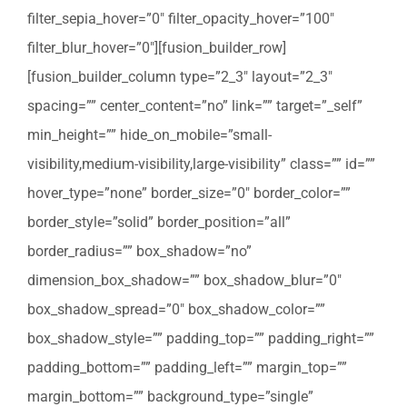
filter_sepia_hover=”0″ filter_opacity_hover=”100″
filter_blur_hover=”0″][fusion_builder_row]
[fusion_builder_column type=”2_3″ layout=”2_3″
spacing=”” center_content=”no” link=”” target=”_self”
min_height=”” hide_on_mobile=”small-
visibility,medium-visibility,large-visibility” class=”” id=””
hover_type=”none” border_size=”0″ border_color=””
border_style=”solid” border_position=”all”
border_radius=”” box_shadow=”no”
dimension_box_shadow=”” box_shadow_blur=”0″
box_shadow_spread=”0″ box_shadow_color=””
box_shadow_style=”” padding_top=”” padding_right=””
padding_bottom=”” padding_left=”” margin_top=””
margin_bottom=”” background_type=”single”