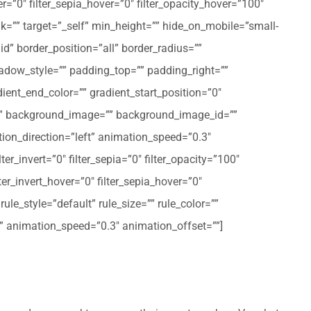
er=”0″ filter_sepia_hover=”0″ filter_opacity_hover=”100″
nk=”” target=”_self” min_height=”” hide_on_mobile=”small-
olid” border_position=”all” border_radius=””
ow_style=”” padding_top=”” padding_right=””
ent_end_color=”” gradient_start_position=”0″
r=”” background_image=”” background_image_id=””
on_direction=”left” animation_speed=”0.3″
ter_invert=”0″ filter_sepia=”0″ filter_opacity=”100″
lter_invert_hover=”0″ filter_sepia_hover=”0″
le_style=”default” rule_size=”” rule_color=””
eft” animation_speed=”0.3″ animation_offset=””]