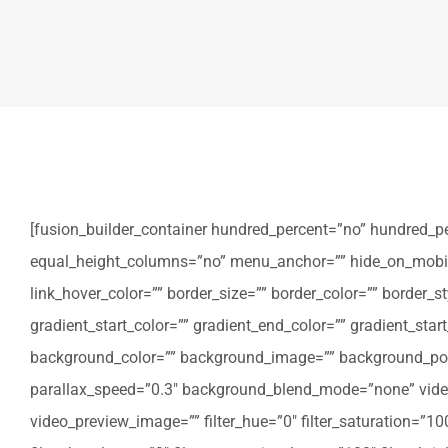
[fusion_builder_container hundred_percent=”no” hundred_p
equal_height_columns=”no” menu_anchor=”” hide_on_mobile=”sm
link_hover_color=”” border_size=”” border_color=”” border
gradient_start_color=”” gradient_end_color=”” gradient_star
background_color=”” background_image=”” background_posi
parallax_speed=”0.3″ background_blend_mode=”none” video
video_preview_image=”” filter_hue=”0″ filter_saturation=”100″ 