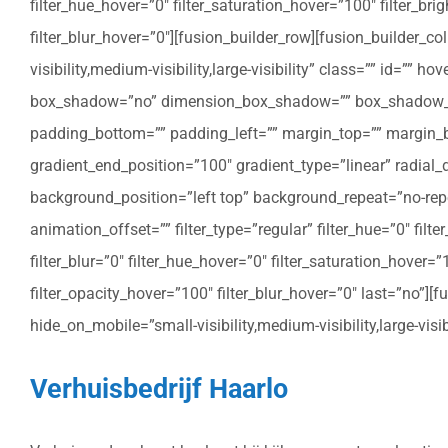
filter_hue_hover=”0″ filter_saturation_hover=”100″ filter_bri
filter_blur_hover=”0″][fusion_builder_row][fusion_builder_c
visibility,medium-visibility,large-visibility” class=”” id=””
box_shadow=”no” dimension_box_shadow=”” box_shadow_bl
padding_bottom=”” padding_left=”” margin_top=”” margin_bo
gradient_end_position=”100″ gradient_type=”linear” radial
background_position=”left top” background_repeat=”no-re
animation_offset=”” filter_type=”regular” filter_hue=”0″ filte
filter_blur=”0″ filter_hue_hover=”0″ filter_saturation_hover=
filter_opacity_hover=”100″ filter_blur_hover=”0″ last=”no”]
hide_on_mobile=”small-visibility,medium-visibility,large-vis
Verhuisbedrijf Haarlo