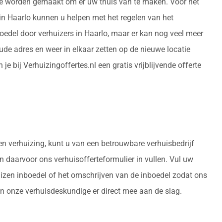
orde worden gemaakt om er uw thuis van te maken. Voor het
in Haarlo kunnen u helpen met het regelen van het
edel door verhuizers in Haarlo, maar er kan nog veel meer
de adres en weer in elkaar zetten op de nieuwe locatie
bij Verhuizingoffertes.nl een gratis vrijblijvende offerte
een verhuizing, kunt u van een betrouwbare verhuisbedrijf
an daarvoor ons verhuisofferteformulier in vullen. Vul uw
uizen inboedel of het omschrijven van de inboedel zodat ons
an onze verhuisdeskundige er direct mee aan de slag.