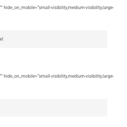
 hide_on_mobile=”small-visibility,medium-visibility,large-
il.
 hide_on_mobile=”small-visibility,medium-visibility,large-