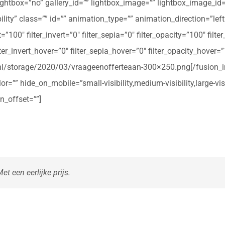
ightbox=”no” gallery_id=”” lightbox_image=”” lightbox_image_id=””
ibility” class=”” id=”” animation_type=”” animation_direction=”le
t=”100″ filter_invert=”0″ filter_sepia=”0″ filter_opacity=”100″ filt
ter_invert_hover=”0″ filter_sepia_hover=”0″ filter_opacity_hover=
rte.nl/storage/2020/03/vraageenofferteaan-300×250.png[/fusio
r=”” hide_on_mobile=”small-visibility,medium-visibility,large-vis
n_offset=””]
t een eerlijke prijs.