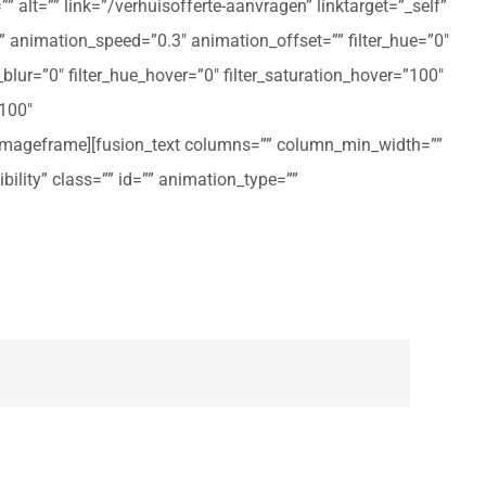
 alt=”” link=”/verhuisofferte-aanvragen” linktarget=”_self”
ft” animation_speed=”0.3″ animation_offset=”” filter_hue=”0″
er_blur=”0″ filter_hue_hover=”0″ filter_saturation_hover=”100″
”100″
n_imageframe][fusion_text columns=”” column_min_width=””
ibility” class=”” id=”” animation_type=””