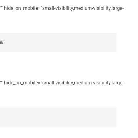
 hide_on_mobile=”small-visibility,medium-visibility,large-
il.
 hide_on_mobile=”small-visibility,medium-visibility,large-