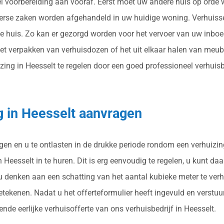
eel voorbereiding aan vooraf. Eerst moet uw andere huis op orde
verse zaken worden afgehandeld in uw huidige woning. Verhuisse
 huis. Zo kan er gezorgd worden voor het vervoer van uw inboed
et verpakken van verhuisdozen of het uit elkaar halen van meube
ng in Heesselt te regelen door een goed professioneel verhuisbed
g in Heesselt aanvragen
rgen en u te ontlasten in de drukke periode rondom een verhuizin
Heesselt in te huren. Dit is erg eenvoudig te regelen, u kunt daa
 u denken aan een schatting van het aantal kubieke meter te ver
etekenen. Nadat u het offerteformulier heeft ingevuld en verstu
ende eerlijke verhuisofferte van ons verhuisbedrijf in Heesselt.