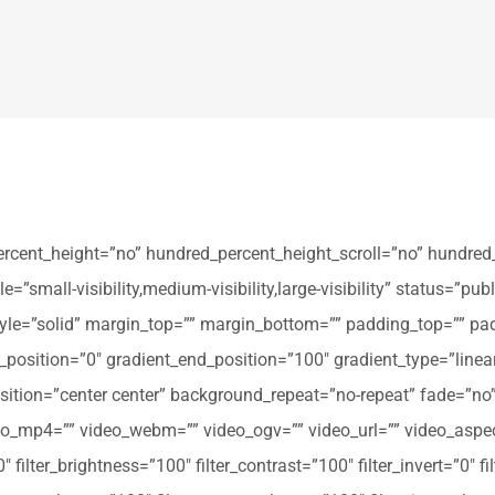
ercent_height=”no” hundred_percent_height_scroll=”no” hundred
all-visibility,medium-visibility,large-visibility” status=”publi
_style=”solid” margin_top=”” margin_bottom=”” padding_top=”” pa
t_position=”0″ gradient_end_position=”100″ gradient_type=”linear
tion=”center center” background_repeat=”no-repeat” fade=”no
_mp4=”” video_webm=”” video_ogv=”” video_url=”” video_aspec
filter_brightness=”100″ filter_contrast=”100″ filter_invert=”0″ fil