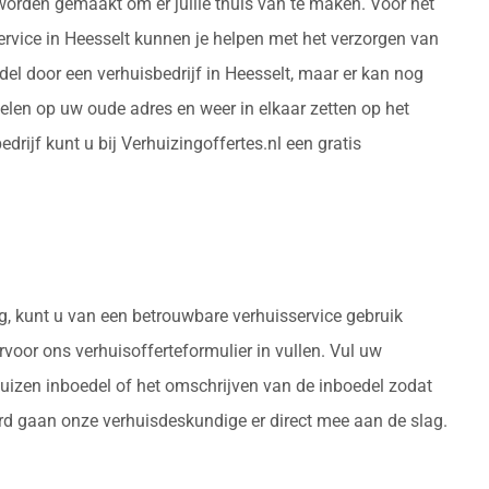
 worden gemaakt om er jullie thuis van te maken. Voor het
rvice in Heesselt kunnen je helpen met het verzorgen van
el door een verhuisbedrijf in Heesselt, maar er kan nog
len op uw oude adres en weer in elkaar zetten op het
rijf kunt u bij Verhuizingoffertes.nl een gratis
g, kunt u van een betrouwbare verhuisservice gebruik
rvoor ons verhuisofferteformulier in vullen. Vul uw
huizen inboedel of het omschrijven van de inboedel zodat
urd gaan onze verhuisdeskundige er direct mee aan de slag.