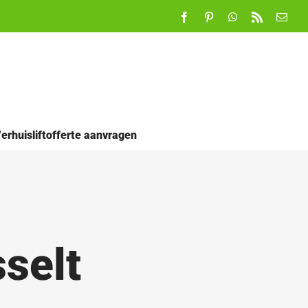
Facebook
Pinterest
WhatsApp
Rss
E-
mail
erhuisliftofferte aanvragen
selt