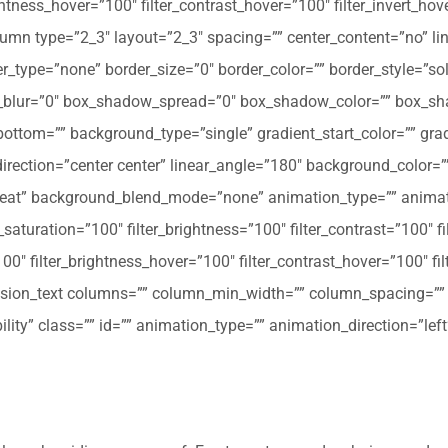
ghtness_hover=”100″ filter_contrast_hover=”100″ filter_invert_hov
olumn type=”2_3″ layout=”2_3″ spacing=”” center_content=”no” li
 hover_type=”none” border_size=”0″ border_color=”” border_style=”s
ur=”0″ box_shadow_spread=”0″ box_shadow_color=”” box_shad
ttom=”” background_type=”single” gradient_start_color=”” gradi
_direction=”center center” linear_angle=”180″ background_colo
peat” background_blend_mode=”none” animation_type=”” animati
r_saturation=”100″ filter_brightness=”100″ filter_contrast=”100″ fil
”100″ filter_brightness_hover=”100″ filter_contrast_hover=”100″ fi
[fusion_text columns=”” column_min_width=”” column_spacing=”” ru
ibility” class=”” id=”” animation_type=”” animation_direction=”l