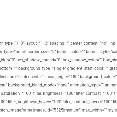
mn type=”1_3″ layout=”1_3″ spacing=”” center_content=”no” link=
 hover_type=”none” border_size=”0″ border_color=”” border_style=”s
ur=”0″ box_shadow_spread=”0″ box_shadow_color=”” box_shad
ttom=”” background_type=”single” gradient_start_color=”” gradi
_direction=”center center” linear_angle=”180″ background_colo
peat” background_blend_mode=”none” animation_type=”” animati
r_saturation=”100″ filter_brightness=”100″ filter_contrast=”100″ fil
”100″ filter_brightness_hover=”100″ filter_contrast_hover=”100″ fi
][fusion_imageframe image_id=”5325|medium” max_width=”” style_