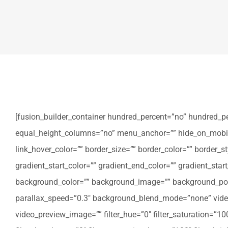
[fusion_builder_container hundred_percent=”no” hundred_p
equal_height_columns=”no” menu_anchor=”” hide_on_mobile=”sm
link_hover_color=”” border_size=”” border_color=”” border
gradient_start_color=”” gradient_end_color=”” gradient_star
background_color=”” background_image=”” background_posi
parallax_speed=”0.3″ background_blend_mode=”none” video
video_preview_image=”” filter_hue=”0″ filter_saturation=”100″ 