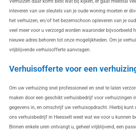
Verhuizen daar komt best wat bij kijken, er gaat meestal v
inleveren van uw sleutels van je oude woning moeten er di
het verhuizen, en/of het bezemschoon opleveren van je oude
veel meer voor u verzorgd worden waaronder bijvoorbeeld h
nieuwe adres behoren tot onze mogelijkheden. Om je verhuizi
vrijblijvende verhuisofferte aanvragen.
Verhuisofferte voor een verhuizin
Om uw verhuizing snel professioneel en snel te laten verzo
maken door een geschikt verhuisbedrijf voor verhuizingen in 
gegevens in, en omschrijf uw verhuisopdracht. Hierbij kunt
ons verhuisbedrijf in Heesselt weet wat we voor u kunnen b
Binnen enkele uren ontvangt u, geheel vrijblijvend, een pass