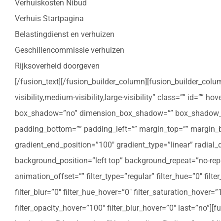
Verhuiskosten Nibud
Verhuis Startpagina
Belastingdienst en verhuizen
Geschillencommissie verhuizen
Rijksoverheid doorgeven
[/fusion_text][/fusion_builder_column][fusion_builder_colu
visibility,medium-visibility,large-visibility” class=”” id=””
box_shadow=”no” dimension_box_shadow=”” box_shadow_bl
padding_bottom=”” padding_left=”” margin_top=”” margin_bo
gradient_end_position=”100″ gradient_type=”linear” radial
background_position=”left top” background_repeat=”no-re
animation_offset=”” filter_type=”regular” filter_hue=”0″ filte
filter_blur=”0″ filter_hue_hover=”0″ filter_saturation_hover=
filter_opacity_hover=”100″ filter_blur_hover=”0″ last=”no”