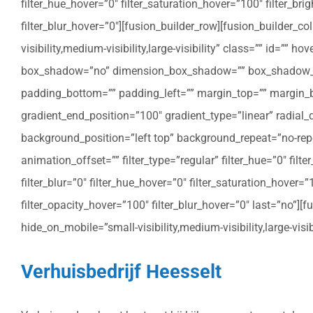
filter_hue_hover=”0″ filter_saturation_hover=”100″ filter_bri
filter_blur_hover=”0″][fusion_builder_row][fusion_builder_c
visibility,medium-visibility,large-visibility” class=”” id=””
box_shadow=”no” dimension_box_shadow=”” box_shadow_bl
padding_bottom=”” padding_left=”” margin_top=”” margin_bo
gradient_end_position=”100″ gradient_type=”linear” radial
background_position=”left top” background_repeat=”no-re
animation_offset=”” filter_type=”regular” filter_hue=”0″ filte
filter_blur=”0″ filter_hue_hover=”0″ filter_saturation_hover=
filter_opacity_hover=”100″ filter_blur_hover=”0″ last=”no”]
hide_on_mobile=”small-visibility,medium-visibility,large-vis
Verhuisbedrijf Heesselt