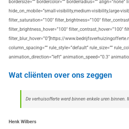
bordersize=”” bordercolor=”” borderradius=”” align=”none” l
hide_on_mobile=”small-visibility,medium-visibility,large-vis
filter_saturation=”100″ filter_brightness=”100″ filter_contras
filter_brightness_hover=”100″ filter_contrast_hover=”100″ fil
filter_blur_hover=”0″]https://www.bedrijfsverhuizingoffe
column_spacing=”” rule_style=”default” rule_size=”” rule_colo
animation_direction=”left” animation_speed=”0.3″ animatio
Wat cliënten over ons zeggen
De verhuisofferte werd binnen enkele uren binnen. Me
Henk Wilbers