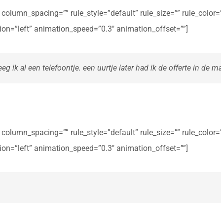
olumn_spacing=”” rule_style=”default” rule_size=”” rule_color=””
ction=”left” animation_speed=”0.3″ animation_offset=””]
eg ik al een telefoontje. een uurtje later had ik de offerte in de ma
olumn_spacing=”” rule_style=”default” rule_size=”” rule_color=””
ction=”left” animation_speed=”0.3″ animation_offset=””]