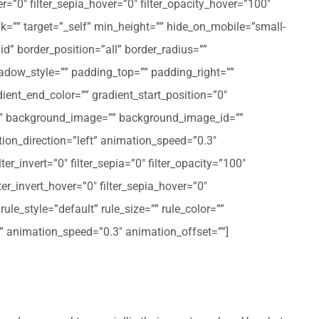
er=”0″ filter_sepia_hover=”0″ filter_opacity_hover=”100″
nk=”” target=”_self” min_height=”” hide_on_mobile=”small-
olid” border_position=”all” border_radius=””
ow_style=”” padding_top=”” padding_right=””
ent_end_color=”” gradient_start_position=”0″
r=”” background_image=”” background_image_id=””
on_direction=”left” animation_speed=”0.3″
ter_invert=”0″ filter_sepia=”0″ filter_opacity=”100″
lter_invert_hover=”0″ filter_sepia_hover=”0″
le_style=”default” rule_size=”” rule_color=””
eft” animation_speed=”0.3″ animation_offset=””]