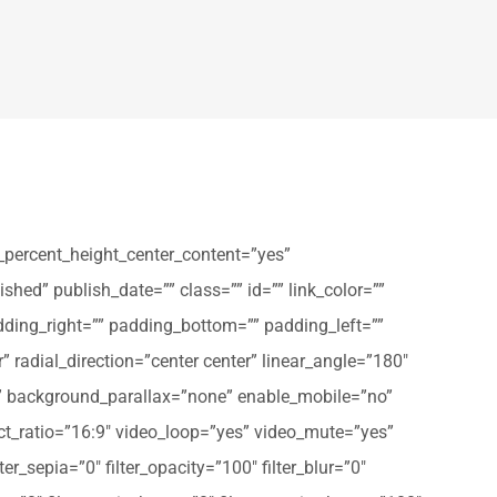
_percent_height_center_content=”yes”
shed” publish_date=”” class=”” id=”” link_color=””
dding_right=”” padding_bottom=”” padding_left=””
” radial_direction=”center center” linear_angle=”180″
” background_parallax=”none” enable_mobile=”no”
t_ratio=”16:9″ video_loop=”yes” video_mute=”yes”
ter_sepia=”0″ filter_opacity=”100″ filter_blur=”0″