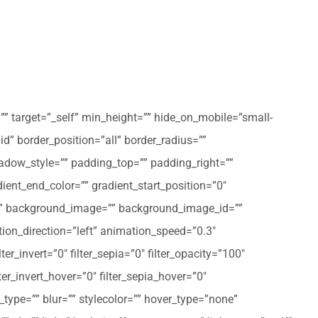
”” target=”_self” min_height=”” hide_on_mobile=”small-
olid” border_position=”all” border_radius=””
ow_style=”” padding_top=”” padding_right=””
ent_end_color=”” gradient_start_position=”0″
r=”” background_image=”” background_image_id=””
on_direction=”left” animation_speed=”0.3″
ter_invert=”0″ filter_sepia=”0″ filter_opacity=”100″
lter_invert_hover=”0″ filter_sepia_hover=”0″
type=”” blur=”” stylecolor=”” hover_type=”none”