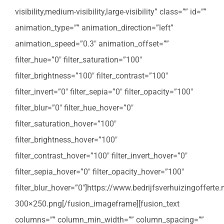
visibility,medium-visibility,large-visibility” class=”” id=””
animation_type=”” animation_direction=”left”
animation_speed=”0.3″ animation_offset=””
filter_hue=”0″ filter_saturation=”100″
filter_brightness=”100″ filter_contrast=”100″
filter_invert=”0″ filter_sepia=”0″ filter_opacity=”100″
filter_blur=”0″ filter_hue_hover=”0″
filter_saturation_hover=”100″
filter_brightness_hover=”100″
filter_contrast_hover=”100″ filter_invert_hover=”0″
filter_sepia_hover=”0″ filter_opacity_hover=”100″
filter_blur_hover=”0″]https://www.bedrijfsverhuizingoffert
300×250.png[/fusion_imageframe][fusion_text
columns=”” column_min_width=”” column_spacing=””