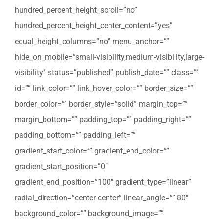
hundred_percent_height_scroll=”no”
hundred_percent_height_center_content=”yes”
equal_height_columns=”no” menu_anchor=””
hide_on_mobile=”small-visibility,medium-visibility,large-
visibility” status=”published” publish_date=”” class=””
id=”” link_color=”” link_hover_color=”” border_size=””
border_color=”” border_style=”solid” margin_top=””
margin_bottom=”” padding_top=”” padding_right=””
padding_bottom=”” padding_left=””
gradient_start_color=”” gradient_end_color=””
gradient_start_position=”0″
gradient_end_position=”100″ gradient_type=”linear”
radial_direction=”center center” linear_angle=”180″
background_color=”” background_image=””