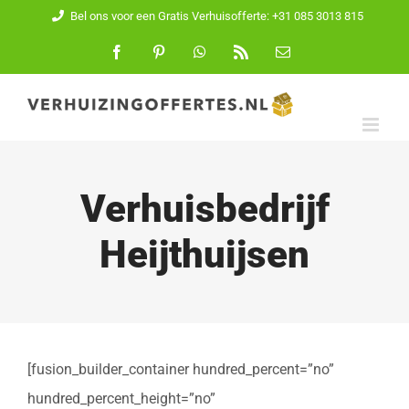
Ga
Bel ons voor een Gratis Verhuisofferte: +31 085 3013 815
naar
Facebook
Pinterest
WhatsApp
Rss
E-
mail
inhoud
Verhuisbedrijf
Heijthuijsen
[fusion_builder_container hundred_percent=”no”
hundred_percent_height=”no”