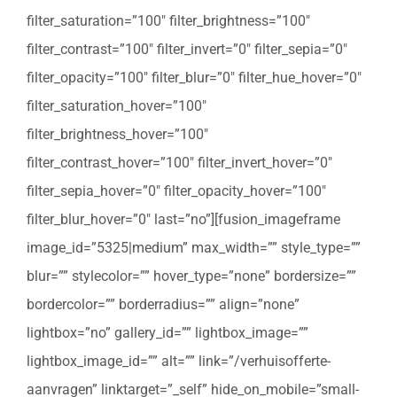
filter_saturation=”100″ filter_brightness=”100″
filter_contrast=”100″ filter_invert=”0″ filter_sepia=”0″
filter_opacity=”100″ filter_blur=”0″ filter_hue_hover=”0″
filter_saturation_hover=”100″
filter_brightness_hover=”100″
filter_contrast_hover=”100″ filter_invert_hover=”0″
filter_sepia_hover=”0″ filter_opacity_hover=”100″
filter_blur_hover=”0″ last=”no”][fusion_imageframe
image_id=”5325|medium” max_width=”” style_type=””
blur=”” stylecolor=”” hover_type=”none” bordersize=””
bordercolor=”” borderradius=”” align=”none”
lightbox=”no” gallery_id=”” lightbox_image=””
lightbox_image_id=”” alt=”” link=”/verhuisofferte-
aanvragen” linktarget=”_self” hide_on_mobile=”small-