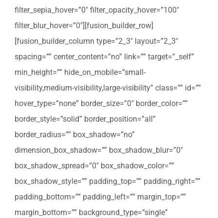
filter_sepia_hover=”0″ filter_opacity_hover=”100″
filter_blur_hover=”0″][fusion_builder_row]
[fusion_builder_column type=”2_3″ layout=”2_3″
spacing=”” center_content=”no” link=”” target=”_self”
min_height=”” hide_on_mobile=”small-
visibility,medium-visibility,large-visibility” class=”” id=””
hover_type=”none” border_size=”0″ border_color=””
border_style=”solid” border_position=”all”
border_radius=”” box_shadow=”no”
dimension_box_shadow=”” box_shadow_blur=”0″
box_shadow_spread=”0″ box_shadow_color=””
box_shadow_style=”” padding_top=”” padding_right=””
padding_bottom=”” padding_left=”” margin_top=””
margin_bottom=”” background_type=”single”