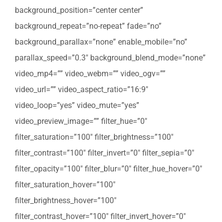
background_position=”center center”
background_repeat=”no-repeat” fade=”no”
background_parallax=”none” enable_mobile=”no”
parallax_speed=”0.3″ background_blend_mode=”none”
video_mp4=”” video_webm=”” video_ogv=””
video_url=”” video_aspect_ratio=”16:9″
video_loop=”yes” video_mute=”yes”
video_preview_image=”” filter_hue=”0″
filter_saturation=”100″ filter_brightness=”100″
filter_contrast=”100″ filter_invert=”0″ filter_sepia=”0″
filter_opacity=”100″ filter_blur=”0″ filter_hue_hover=”0″
filter_saturation_hover=”100″
filter_brightness_hover=”100″
filter_contrast_hover=”100″ filter_invert_hover=”0″