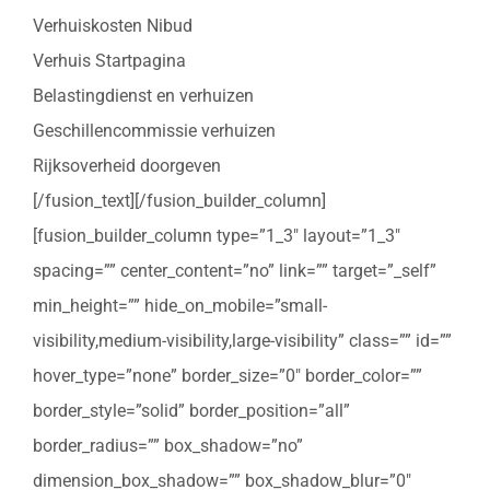
Verhuiskosten Nibud
Verhuis Startpagina
Belastingdienst en verhuizen
Geschillencommissie verhuizen
Rijksoverheid doorgeven
[/fusion_text][/fusion_builder_column]
[fusion_builder_column type=”1_3″ layout=”1_3″
spacing=”” center_content=”no” link=”” target=”_self”
min_height=”” hide_on_mobile=”small-
visibility,medium-visibility,large-visibility” class=”” id=””
hover_type=”none” border_size=”0″ border_color=””
border_style=”solid” border_position=”all”
border_radius=”” box_shadow=”no”
dimension_box_shadow=”” box_shadow_blur=”0″