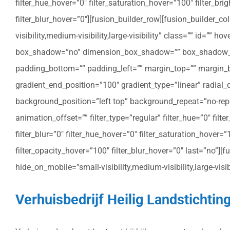
filter_hue_hover=”0″ filter_saturation_hover=”100″ filter_bri
filter_blur_hover=”0″][fusion_builder_row][fusion_builder_c
visibility,medium-visibility,large-visibility” class=”” id=””
box_shadow=”no” dimension_box_shadow=”” box_shadow_bl
padding_bottom=”” padding_left=”” margin_top=”” margin_bo
gradient_end_position=”100″ gradient_type=”linear” radial
background_position=”left top” background_repeat=”no-re
animation_offset=”” filter_type=”regular” filter_hue=”0″ filte
filter_blur=”0″ filter_hue_hover=”0″ filter_saturation_hover=
filter_opacity_hover=”100″ filter_blur_hover=”0″ last=”no”]
hide_on_mobile=”small-visibility,medium-visibility,large-vis
Verhuisbedrijf Heilig Landstichtin