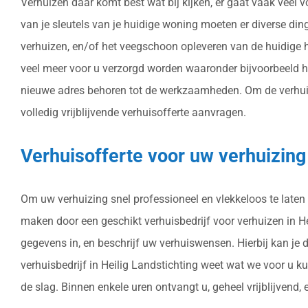
Verhuizen daar komt best wat bij kijken, er gaat vaak veel v
van je sleutels van je huidige woning moeten er diverse din
verhuizen, en/of het veegschoon opleveren van de huidige h
veel meer voor u verzorgd worden waaronder bijvoorbeeld 
nieuwe adres behoren tot de werkzaamheden. Om de verhuizin
volledig vrijblijvende verhuisofferte aanvragen.
Verhuisofferte voor uw verhuizing
Om uw verhuizing snel professioneel en vlekkeloos te laten 
maken door een geschikt verhuisbedrijf voor verhuizen in Heil
gegevens in, en beschrijf uw verhuiswensen. Hierbij kan je
verhuisbedrijf in Heilig Landstichting weet wat we voor u 
de slag. Binnen enkele uren ontvangt u, geheel vrijblijvend, 