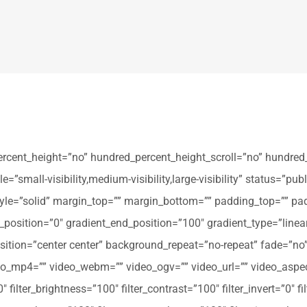
ercent_height=”no” hundred_percent_height_scroll=”no” hundred
all-visibility,medium-visibility,large-visibility” status=”publi
_style=”solid” margin_top=”” margin_bottom=”” padding_top=”” pa
t_position=”0″ gradient_end_position=”100″ gradient_type=”linear
tion=”center center” background_repeat=”no-repeat” fade=”no
_mp4=”” video_webm=”” video_ogv=”” video_url=”” video_aspec
filter_brightness=”100″ filter_contrast=”100″ filter_invert=”0″ fil