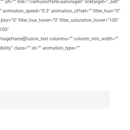
 alt=”” link=”/verhuisofferte-aanvragen” linktarget=”_self”
ft” animation_speed=”0.3″ animation_offset=”” filter_hue=”0″
er_blur=”0″ filter_hue_hover=”0″ filter_saturation_hover=”100″
”100″
n_imageframe][fusion_text columns=”” column_min_width=””
ibility” class=”” id=”” animation_type=””