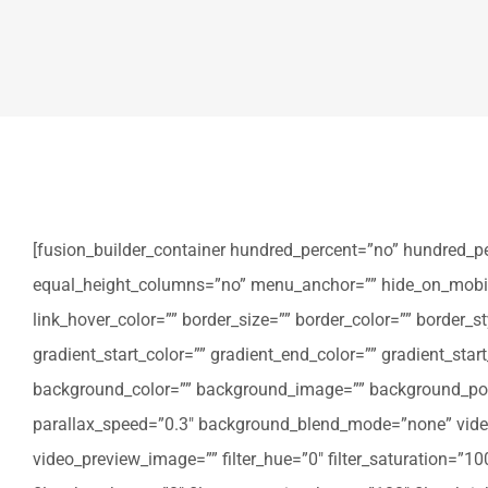
[fusion_builder_container hundred_percent=”no” hundred_p
equal_height_columns=”no” menu_anchor=”” hide_on_mobile=”sm
link_hover_color=”” border_size=”” border_color=”” border
gradient_start_color=”” gradient_end_color=”” gradient_star
background_color=”” background_image=”” background_posi
parallax_speed=”0.3″ background_blend_mode=”none” video
video_preview_image=”” filter_hue=”0″ filter_saturation=”100″ 