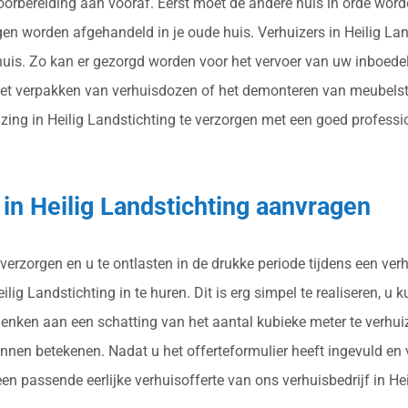
oorbereiding aan vooraf. Eerst moet de andere huis in orde worde
gen worden afgehandeld in je oude huis. Verhuizers in Heilig La
uis. Zo kan er gezorgd worden voor het vervoer van uw inboedel 
het verpakken van verhuisdozen of het demonteren van meubelst
g in Heilig Landstichting te verzorgen met een goed professione
 in Heilig Landstichting aanvragen
verzorgen en u te ontlasten in de drukke periode tijdens een ver
ig Landstichting in te huren. Dit is erg simpel te realiseren, u k
 denken aan een schatting van het aantal kubieke meter te verhu
kunnen betekenen. Nadat u het offerteformulier heeft ingevuld e
een passende eerlijke verhuisofferte van ons verhuisbedrijf in He