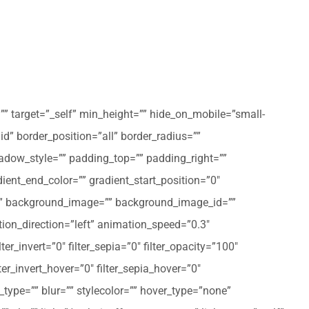
”” target=”_self” min_height=”” hide_on_mobile=”small-
olid” border_position=”all” border_radius=””
ow_style=”” padding_top=”” padding_right=””
ent_end_color=”” gradient_start_position=”0″
r=”” background_image=”” background_image_id=””
on_direction=”left” animation_speed=”0.3″
ter_invert=”0″ filter_sepia=”0″ filter_opacity=”100″
lter_invert_hover=”0″ filter_sepia_hover=”0″
type=”” blur=”” stylecolor=”” hover_type=”none”