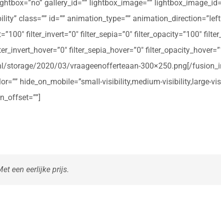
ightbox=”no” gallery_id=”” lightbox_image=”” lightbox_image_id=””
ibility” class=”” id=”” animation_type=”” animation_direction=”le
t=”100″ filter_invert=”0″ filter_sepia=”0″ filter_opacity=”100″ filt
ter_invert_hover=”0″ filter_sepia_hover=”0″ filter_opacity_hover=
rte.nl/storage/2020/03/vraageenofferteaan-300×250.png[/fusio
r=”” hide_on_mobile=”small-visibility,medium-visibility,large-vis
n_offset=””]
t een eerlijke prijs.