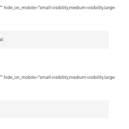
 hide_on_mobile=”small-visibility,medium-visibility,large-
il.
 hide_on_mobile=”small-visibility,medium-visibility,large-