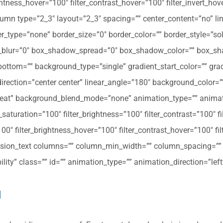
ghtness_hover=”100″ filter_contrast_hover=”100″ filter_invert_hov
olumn type=”2_3″ layout=”2_3″ spacing=”” center_content=”no” li
 hover_type=”none” border_size=”0″ border_color=”” border_style=”s
ur=”0″ box_shadow_spread=”0″ box_shadow_color=”” box_shad
ttom=”” background_type=”single” gradient_start_color=”” gradi
_direction=”center center” linear_angle=”180″ background_colo
peat” background_blend_mode=”none” animation_type=”” animati
r_saturation=”100″ filter_brightness=”100″ filter_contrast=”100″ fil
”100″ filter_brightness_hover=”100″ filter_contrast_hover=”100″ fi
[fusion_text columns=”” column_min_width=”” column_spacing=”” ru
ibility” class=”” id=”” animation_type=”” animation_direction=”l
g