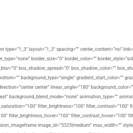
mn type=”1_3″ layout=”1_3″ spacing=”” center_content=”no” link=
 hover_type=”none” border_size=”0″ border_color=”” border_style=”s
ur=”0″ box_shadow_spread=”0″ box_shadow_color=”” box_shad
ttom=”” background_type=”single” gradient_start_color=”” gradi
_direction=”center center” linear_angle=”180″ background_colo
peat” background_blend_mode=”none” animation_type=”” animati
r_saturation=”100″ filter_brightness=”100″ filter_contrast=”100″ fil
”100″ filter_brightness_hover=”100″ filter_contrast_hover=”100″ fi
][fusion_imageframe image_id=”5325|medium” max_width=”” style_