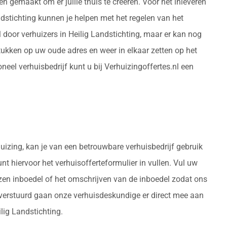
n gemaakt om er jullie thuis te creëren. Voor het inleveren
ndstichting kunnen je helpen met het regelen van het
door verhuizers in Heilig Landstichting, maar er kan nog
ukken op uw oude adres en weer in elkaar zetten op het
el verhuisbedrijf kunt u bij Verhuizingoffertes.nl een
huizing, kan je van een betrouwbare verhuisbedrijf gebruik
unt hiervoor het verhuisofferteformulier in vullen. Vul uw
izen inboedel of het omschrijven van de inboedel zodat ons
n verstuurd gaan onze verhuisdeskundige er direct mee aan
ilig Landstichting.