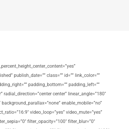
_percent_height_center_content=”yes”
shed” publish_date=”” class=”” id=”” link_color=””
dding_right=”” padding_bottom=”” padding_left=””
” radial_direction=”center center” linear_angle=”180″
” background_parallax=”none” enable_mobile=”no”
t_ratio=”16:9″ video_loop=”yes” video_mute=”yes”
ter_sepia=”0″ filter_opacity=”100″ filter_blur=”0″