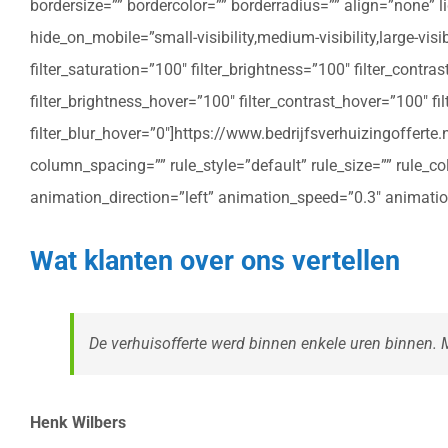
bordersize=”” bordercolor=”” borderradius=”” align=”none” l
hide_on_mobile=”small-visibility,medium-visibility,large-vis
filter_saturation=”100″ filter_brightness=”100″ filter_contras
filter_brightness_hover=”100″ filter_contrast_hover=”100″ fil
filter_blur_hover=”0″]https://www.bedrijfsverhuizingoffe
column_spacing=”” rule_style=”default” rule_size=”” rule_colo
animation_direction=”left” animation_speed=”0.3″ animatio
Wat klanten over ons vertellen
De verhuisofferte werd binnen enkele uren binnen. Me
Henk Wilbers