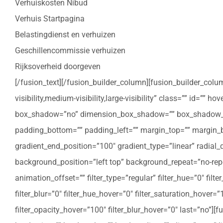
Verhuiskosten Nibud
Verhuis Startpagina
Belastingdienst en verhuizen
Geschillencommissie verhuizen
Rijksoverheid doorgeven
[/fusion_text][/fusion_builder_column][fusion_builder_colu
visibility,medium-visibility,large-visibility” class=”” id=””
box_shadow=”no” dimension_box_shadow=”” box_shadow_bl
padding_bottom=”” padding_left=”” margin_top=”” margin_bo
gradient_end_position=”100″ gradient_type=”linear” radial
background_position=”left top” background_repeat=”no-re
animation_offset=”” filter_type=”regular” filter_hue=”0″ filte
filter_blur=”0″ filter_hue_hover=”0″ filter_saturation_hover=
filter_opacity_hover=”100″ filter_blur_hover=”0″ last=”no”