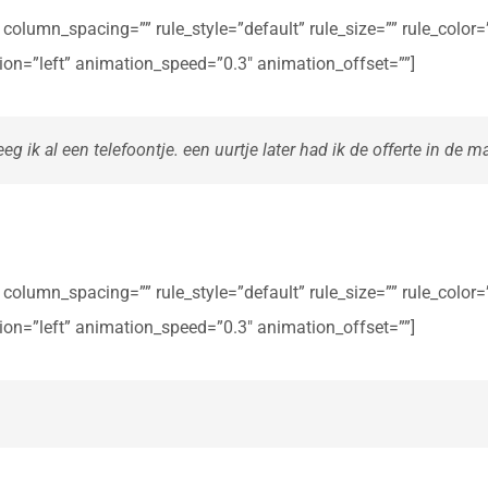
olumn_spacing=”” rule_style=”default” rule_size=”” rule_color=””
ction=”left” animation_speed=”0.3″ animation_offset=””]
eg ik al een telefoontje. een uurtje later had ik de offerte in de ma
olumn_spacing=”” rule_style=”default” rule_size=”” rule_color=””
ction=”left” animation_speed=”0.3″ animation_offset=””]