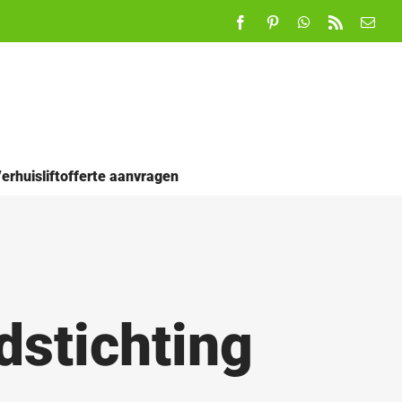
Facebook
Pinterest
WhatsApp
Rss
E-
mail
erhuisliftofferte aanvragen
dstichting