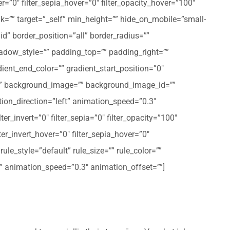
er=”0″ filter_sepia_hover=”0″ filter_opacity_hover=”100″
nk=”” target=”_self” min_height=”” hide_on_mobile=”small-
olid” border_position=”all” border_radius=””
ow_style=”” padding_top=”” padding_right=””
ent_end_color=”” gradient_start_position=”0″
r=”” background_image=”” background_image_id=””
on_direction=”left” animation_speed=”0.3″
ter_invert=”0″ filter_sepia=”0″ filter_opacity=”100″
lter_invert_hover=”0″ filter_sepia_hover=”0″
le_style=”default” rule_size=”” rule_color=””
eft” animation_speed=”0.3″ animation_offset=””]