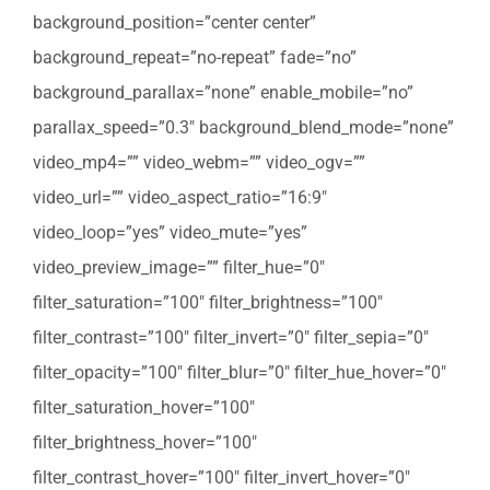
background_position=”center center”
background_repeat=”no-repeat” fade=”no”
background_parallax=”none” enable_mobile=”no”
parallax_speed=”0.3″ background_blend_mode=”none”
video_mp4=”” video_webm=”” video_ogv=””
video_url=”” video_aspect_ratio=”16:9″
video_loop=”yes” video_mute=”yes”
video_preview_image=”” filter_hue=”0″
filter_saturation=”100″ filter_brightness=”100″
filter_contrast=”100″ filter_invert=”0″ filter_sepia=”0″
filter_opacity=”100″ filter_blur=”0″ filter_hue_hover=”0″
filter_saturation_hover=”100″
filter_brightness_hover=”100″
filter_contrast_hover=”100″ filter_invert_hover=”0″