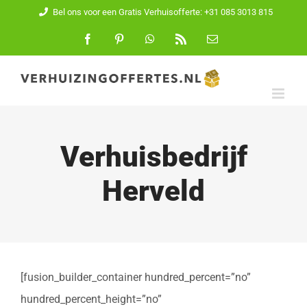
Ga
Bel ons voor een Gratis Verhuisofferte: +31 085 3013 815
naar
Facebook
Pinterest
WhatsApp
Rss
E-
mail
inhoud
Verhuisbedrijf
Herveld
[fusion_builder_container hundred_percent=”no”
hundred_percent_height=”no”