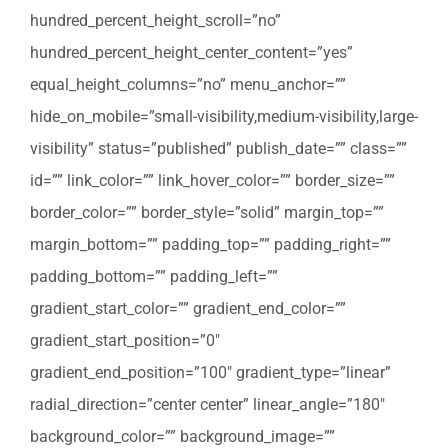
hundred_percent_height_scroll=”no”
hundred_percent_height_center_content=”yes”
equal_height_columns=”no” menu_anchor=””
hide_on_mobile=”small-visibility,medium-visibility,large-
visibility” status=”published” publish_date=”” class=””
id=”” link_color=”” link_hover_color=”” border_size=””
border_color=”” border_style=”solid” margin_top=””
margin_bottom=”” padding_top=”” padding_right=””
padding_bottom=”” padding_left=””
gradient_start_color=”” gradient_end_color=””
gradient_start_position=”0″
gradient_end_position=”100″ gradient_type=”linear”
radial_direction=”center center” linear_angle=”180″
background_color=”” background_image=””