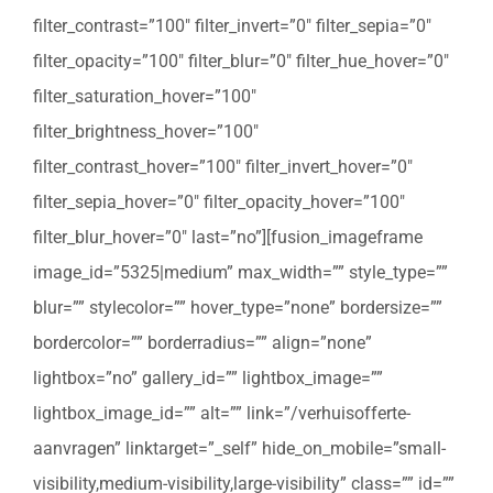
filter_contrast=”100″ filter_invert=”0″ filter_sepia=”0″
filter_opacity=”100″ filter_blur=”0″ filter_hue_hover=”0″
filter_saturation_hover=”100″
filter_brightness_hover=”100″
filter_contrast_hover=”100″ filter_invert_hover=”0″
filter_sepia_hover=”0″ filter_opacity_hover=”100″
filter_blur_hover=”0″ last=”no”][fusion_imageframe
image_id=”5325|medium” max_width=”” style_type=””
blur=”” stylecolor=”” hover_type=”none” bordersize=””
bordercolor=”” borderradius=”” align=”none”
lightbox=”no” gallery_id=”” lightbox_image=””
lightbox_image_id=”” alt=”” link=”/verhuisofferte-
aanvragen” linktarget=”_self” hide_on_mobile=”small-
visibility,medium-visibility,large-visibility” class=”” id=””