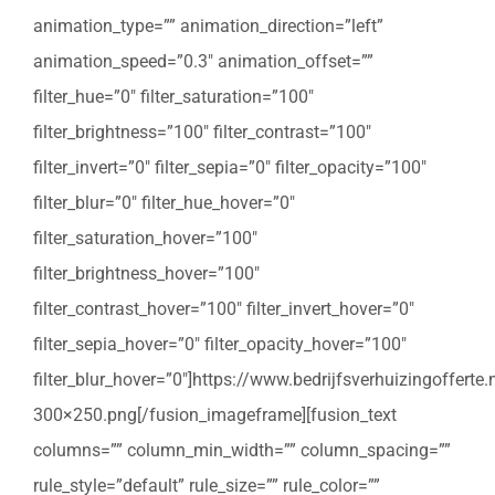
animation_type=”” animation_direction=”left”
animation_speed=”0.3″ animation_offset=””
filter_hue=”0″ filter_saturation=”100″
filter_brightness=”100″ filter_contrast=”100″
filter_invert=”0″ filter_sepia=”0″ filter_opacity=”100″
filter_blur=”0″ filter_hue_hover=”0″
filter_saturation_hover=”100″
filter_brightness_hover=”100″
filter_contrast_hover=”100″ filter_invert_hover=”0″
filter_sepia_hover=”0″ filter_opacity_hover=”100″
filter_blur_hover=”0″]https://www.bedrijfsverhuizingoffert
300×250.png[/fusion_imageframe][fusion_text
columns=”” column_min_width=”” column_spacing=””
rule_style=”default” rule_size=”” rule_color=””