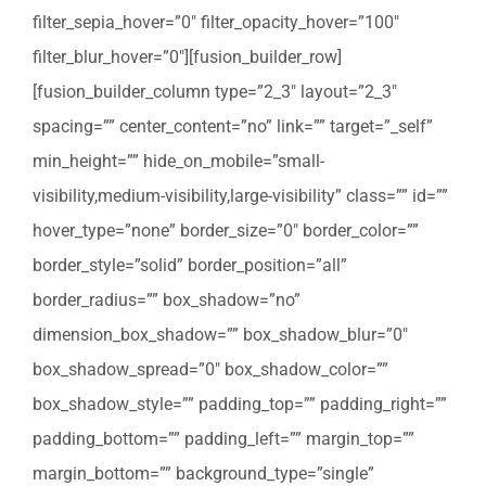
filter_sepia_hover=”0″ filter_opacity_hover=”100″
filter_blur_hover=”0″][fusion_builder_row]
[fusion_builder_column type=”2_3″ layout=”2_3″
spacing=”” center_content=”no” link=”” target=”_self”
min_height=”” hide_on_mobile=”small-
visibility,medium-visibility,large-visibility” class=”” id=””
hover_type=”none” border_size=”0″ border_color=””
border_style=”solid” border_position=”all”
border_radius=”” box_shadow=”no”
dimension_box_shadow=”” box_shadow_blur=”0″
box_shadow_spread=”0″ box_shadow_color=””
box_shadow_style=”” padding_top=”” padding_right=””
padding_bottom=”” padding_left=”” margin_top=””
margin_bottom=”” background_type=”single”