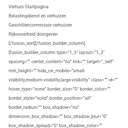
Verhuis Startpagina
Belastingdienst en verhuizen
Geschillencommissie verhuizen
Rijksoverheid doorgeven
[/fusion_text][/fusion_builder_column]
[fusion_builder_column type=”1_3″ layout=”1_3″
spacing=”” center_content=”no” link=”” target=”_self”
min_height=”” hide_on_mobile=”small-
visibility,medium-visibility,large-visibility” class=”” id=””
hover_type=”none” border_size=”0″ border_color=””
border_style=”solid” border_position=”all”
border_radius=”” box_shadow=”no”
dimension_box_shadow=”” box_shadow_blur=”0″
box_shadow_spread=”0″ box_shadow_color=””