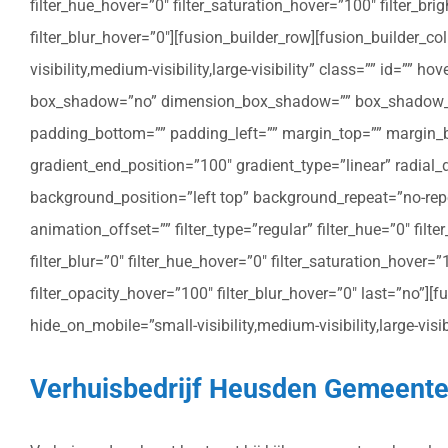
filter_hue_hover=”0″ filter_saturation_hover=”100″ filter_bri
filter_blur_hover=”0″][fusion_builder_row][fusion_builder_c
visibility,medium-visibility,large-visibility” class=”” id=””
box_shadow=”no” dimension_box_shadow=”” box_shadow_bl
padding_bottom=”” padding_left=”” margin_top=”” margin_bo
gradient_end_position=”100″ gradient_type=”linear” radial
background_position=”left top” background_repeat=”no-re
animation_offset=”” filter_type=”regular” filter_hue=”0″ filte
filter_blur=”0″ filter_hue_hover=”0″ filter_saturation_hover=
filter_opacity_hover=”100″ filter_blur_hover=”0″ last=”no”]
hide_on_mobile=”small-visibility,medium-visibility,large-vis
Verhuisbedrijf Heusden Gemeente