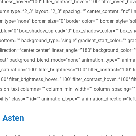
ghtness_hover=”100″ filter_contrast_hover=”100″ filter_invert_hov
olumn type=”2_3″ layout=”2_3″ spacing=”” center_content=”no” li
 hover_type=”none” border_size=”0″ border_color=”” border_style=”s
ur=”0″ box_shadow_spread=”0″ box_shadow_color=”” box_shad
ttom=”” background_type=”single” gradient_start_color=”” gradi
_direction=”center center” linear_angle=”180″ background_colo
peat” background_blend_mode=”none” animation_type=”” animati
r_saturation=”100″ filter_brightness=”100″ filter_contrast=”100″ fil
”100″ filter_brightness_hover=”100″ filter_contrast_hover=”100″ fi
[fusion_text columns=”” column_min_width=”” column_spacing=”” ru
ibility” class=”” id=”” animation_type=”” animation_direction=”l
 Asten