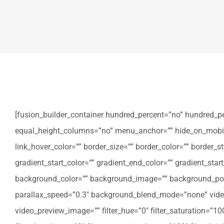
[fusion_builder_container hundred_percent=”no” hundred_p
equal_height_columns=”no” menu_anchor=”” hide_on_mobile=”sm
link_hover_color=”” border_size=”” border_color=”” border
gradient_start_color=”” gradient_end_color=”” gradient_star
background_color=”” background_image=”” background_posi
parallax_speed=”0.3″ background_blend_mode=”none” video
video_preview_image=”” filter_hue=”0″ filter_saturation=”100″ 