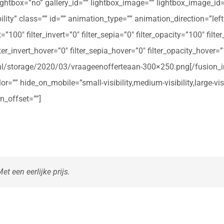
ightbox=”no” gallery_id=”” lightbox_image=”” lightbox_image_id=””
ibility” class=”” id=”” animation_type=”” animation_direction=”le
t=”100″ filter_invert=”0″ filter_sepia=”0″ filter_opacity=”100″ filt
ter_invert_hover=”0″ filter_sepia_hover=”0″ filter_opacity_hover=
rte.nl/storage/2020/03/vraageenofferteaan-300×250.png[/fusio
r=”” hide_on_mobile=”small-visibility,medium-visibility,large-vis
n_offset=””]
t een eerlijke prijs.