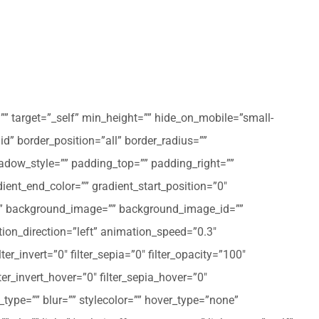
”” target=”_self” min_height=”” hide_on_mobile=”small-
olid” border_position=”all” border_radius=””
ow_style=”” padding_top=”” padding_right=””
ent_end_color=”” gradient_start_position=”0″
r=”” background_image=”” background_image_id=””
on_direction=”left” animation_speed=”0.3″
ter_invert=”0″ filter_sepia=”0″ filter_opacity=”100″
lter_invert_hover=”0″ filter_sepia_hover=”0″
type=”” blur=”” stylecolor=”” hover_type=”none”