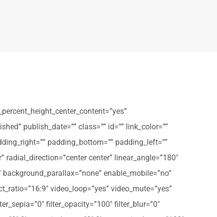
_percent_height_center_content=”yes”
shed” publish_date=”” class=”” id=”” link_color=””
dding_right=”” padding_bottom=”” padding_left=””
” radial_direction=”center center” linear_angle=”180″
” background_parallax=”none” enable_mobile=”no”
t_ratio=”16:9″ video_loop=”yes” video_mute=”yes”
ter_sepia=”0″ filter_opacity=”100″ filter_blur=”0″