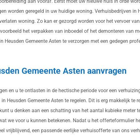
voorbereiding aan vooraf. Eerst moet uw nieuwe huis in orde word
gen worden geregeld in uw huidige woning. Verhuisbedrijven in
verlaten woning. Zo kan er gezorgd worden voor het vervoer va
ijvoorbeeld het verpakken van inboedel of het demonteren van 
 Heusden Gemeente Asten te verzorgen met een gedegen professi
Heusden Gemeente Asten aanvragen
gen en u te ontlasten in de hectische periode voor een verhuizin
in Heusden Gemeente Asten te regelen. Dit is erg makkelijk te reg
 kunt u denken aan een schatting van het aantal kubieke meter t
at we voor u kunnen betekenen. Nadat u het offerteformulier h
el vrijblijvend, een passende eerlijke verhuisofferte van ons ve