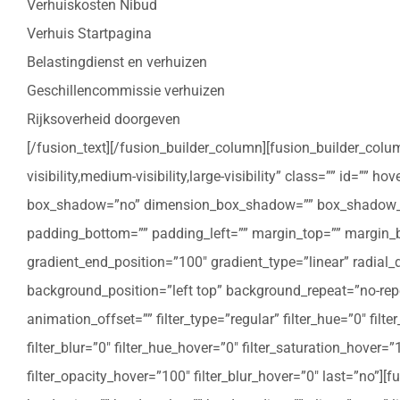
Verhuiskosten Nibud
Verhuis Startpagina
Belastingdienst en verhuizen
Geschillencommissie verhuizen
Rijksoverheid doorgeven
[/fusion_text][/fusion_builder_column][fusion_builder_colu
visibility,medium-visibility,large-visibility” class=”” id=””
box_shadow=”no” dimension_box_shadow=”” box_shadow_bl
padding_bottom=”” padding_left=”” margin_top=”” margin_bo
gradient_end_position=”100″ gradient_type=”linear” radial
background_position=”left top” background_repeat=”no-re
animation_offset=”” filter_type=”regular” filter_hue=”0″ filte
filter_blur=”0″ filter_hue_hover=”0″ filter_saturation_hover=
filter_opacity_hover=”100″ filter_blur_hover=”0″ last=”no”