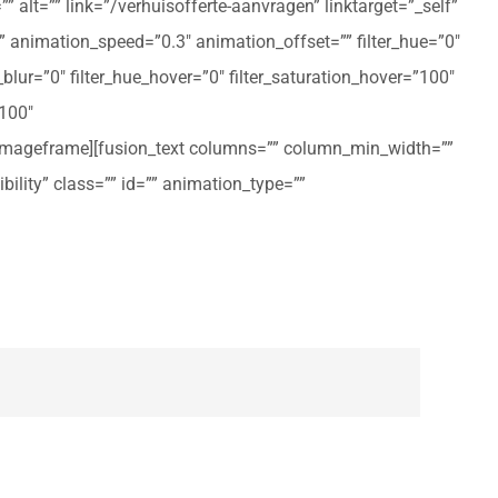
 alt=”” link=”/verhuisofferte-aanvragen” linktarget=”_self”
ft” animation_speed=”0.3″ animation_offset=”” filter_hue=”0″
er_blur=”0″ filter_hue_hover=”0″ filter_saturation_hover=”100″
”100″
n_imageframe][fusion_text columns=”” column_min_width=””
ibility” class=”” id=”” animation_type=””