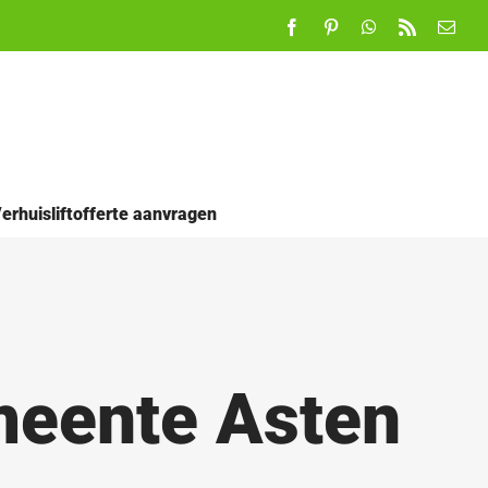
Facebook
Pinterest
WhatsApp
Rss
E-
mail
erhuisliftofferte aanvragen
meente Asten