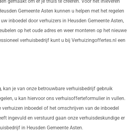
en gemaakt om er je thuis te creëren. Voor het inleveren
 Heusden Gemeente Asten kunnen u helpen met het regelen
n uw inboedel door verhuizers in Heusden Gemeente Asten,
meubelen op het oude adres en weer monteren op het nieuwe
oneel verhuisbedrijf kunt u bij Verhuizingoffertes.nl een
g, kan je van onze betrouwbare verhuisbedrijf gebruik
elen, u kan hiervoor ons verhuisofferteformulier in vullen.
e verhuizen inboedel of het omschrijven van de inboedel
eeft ingevuld en verstuurd gaan onze verhuisdeskundige er
rhuisbedrijf in Heusden Gemeente Asten.