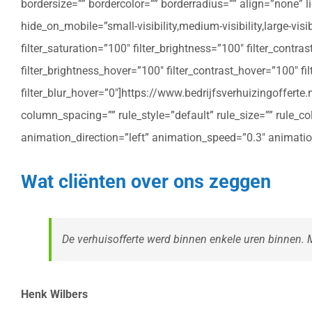
bordersize=”” bordercolor=”” borderradius=”” align=”none” l
hide_on_mobile=”small-visibility,medium-visibility,large-vis
filter_saturation=”100″ filter_brightness=”100″ filter_contras
filter_brightness_hover=”100″ filter_contrast_hover=”100″ fil
filter_blur_hover=”0″]https://www.bedrijfsverhuizingoffe
column_spacing=”” rule_style=”default” rule_size=”” rule_colo
animation_direction=”left” animation_speed=”0.3″ animatio
Wat cliënten over ons zeggen
De verhuisofferte werd binnen enkele uren binnen. Me
Henk Wilbers