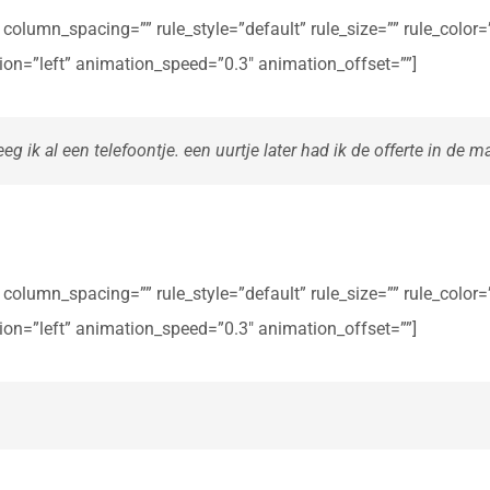
olumn_spacing=”” rule_style=”default” rule_size=”” rule_color=””
ction=”left” animation_speed=”0.3″ animation_offset=””]
eg ik al een telefoontje. een uurtje later had ik de offerte in de ma
olumn_spacing=”” rule_style=”default” rule_size=”” rule_color=””
ction=”left” animation_speed=”0.3″ animation_offset=””]