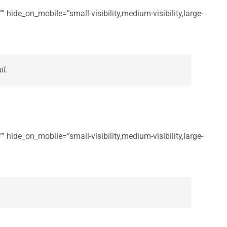
 hide_on_mobile=”small-visibility,medium-visibility,large-
il.
 hide_on_mobile=”small-visibility,medium-visibility,large-