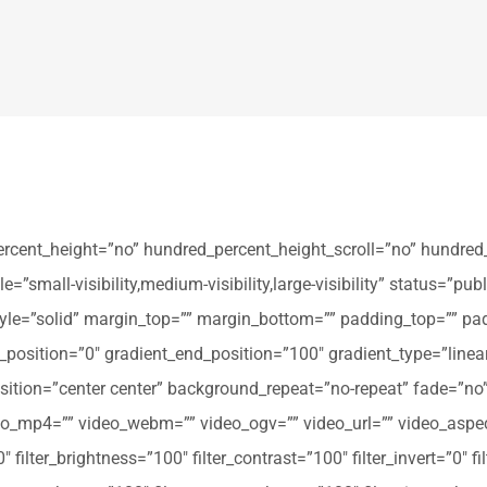
ercent_height=”no” hundred_percent_height_scroll=”no” hundred
all-visibility,medium-visibility,large-visibility” status=”publi
_style=”solid” margin_top=”” margin_bottom=”” padding_top=”” pa
t_position=”0″ gradient_end_position=”100″ gradient_type=”linear
tion=”center center” background_repeat=”no-repeat” fade=”no
_mp4=”” video_webm=”” video_ogv=”” video_url=”” video_aspec
filter_brightness=”100″ filter_contrast=”100″ filter_invert=”0″ fil