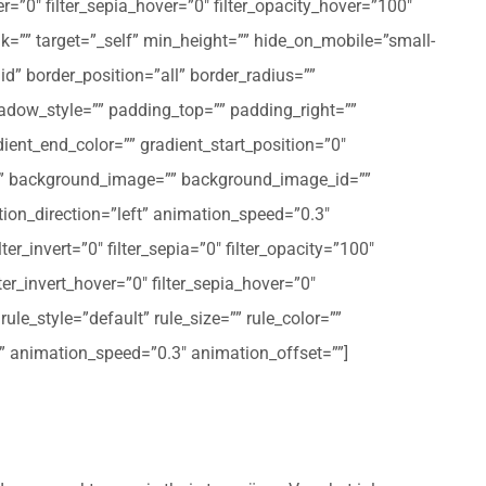
er=”0″ filter_sepia_hover=”0″ filter_opacity_hover=”100″
nk=”” target=”_self” min_height=”” hide_on_mobile=”small-
olid” border_position=”all” border_radius=””
ow_style=”” padding_top=”” padding_right=””
ent_end_color=”” gradient_start_position=”0″
r=”” background_image=”” background_image_id=””
on_direction=”left” animation_speed=”0.3″
ter_invert=”0″ filter_sepia=”0″ filter_opacity=”100″
lter_invert_hover=”0″ filter_sepia_hover=”0″
le_style=”default” rule_size=”” rule_color=””
eft” animation_speed=”0.3″ animation_offset=””]