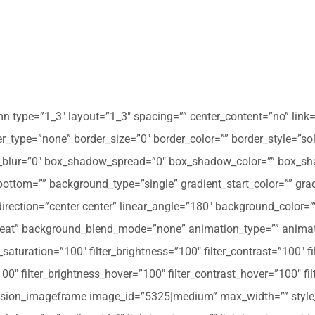
mn type=”1_3″ layout=”1_3″ spacing=”” center_content=”no” link=
 hover_type=”none” border_size=”0″ border_color=”” border_style=”s
ur=”0″ box_shadow_spread=”0″ box_shadow_color=”” box_shad
ttom=”” background_type=”single” gradient_start_color=”” gradi
_direction=”center center” linear_angle=”180″ background_colo
peat” background_blend_mode=”none” animation_type=”” animati
r_saturation=”100″ filter_brightness=”100″ filter_contrast=”100″ fil
”100″ filter_brightness_hover=”100″ filter_contrast_hover=”100″ fi
][fusion_imageframe image_id=”5325|medium” max_width=”” style_