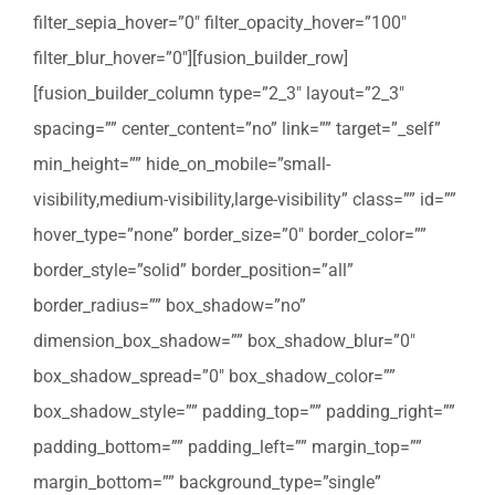
filter_sepia_hover=”0″ filter_opacity_hover=”100″
filter_blur_hover=”0″][fusion_builder_row]
[fusion_builder_column type=”2_3″ layout=”2_3″
spacing=”” center_content=”no” link=”” target=”_self”
min_height=”” hide_on_mobile=”small-
visibility,medium-visibility,large-visibility” class=”” id=””
hover_type=”none” border_size=”0″ border_color=””
border_style=”solid” border_position=”all”
border_radius=”” box_shadow=”no”
dimension_box_shadow=”” box_shadow_blur=”0″
box_shadow_spread=”0″ box_shadow_color=””
box_shadow_style=”” padding_top=”” padding_right=””
padding_bottom=”” padding_left=”” margin_top=””
margin_bottom=”” background_type=”single”