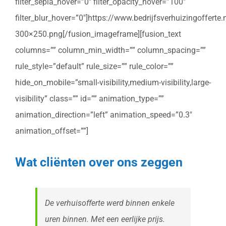
filter_sepia_hover=”0″ filter_opacity_hover=”100″
filter_blur_hover=”0″]https://www.bedrijfsverhuizingoffert
300×250.png[/fusion_imageframe][fusion_text
columns=”” column_min_width=”” column_spacing=””
rule_style=”default” rule_size=”” rule_color=””
hide_on_mobile=”small-visibility,medium-visibility,large-
visibility” class=”” id=”” animation_type=””
animation_direction=”left” animation_speed=”0.3″
animation_offset=””]
Wat cliënten over ons zeggen
De verhuisofferte werd binnen enkele
uren binnen. Met een eerlijke prijs.