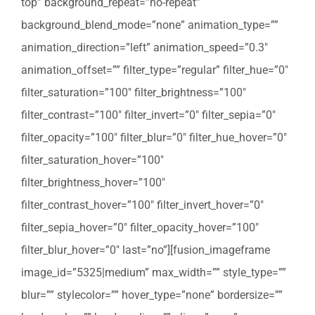
top” background_repeat=”no-repeat”
background_blend_mode=”none” animation_type=””
animation_direction=”left” animation_speed=”0.3″
animation_offset=”” filter_type=”regular” filter_hue=”0″
filter_saturation=”100″ filter_brightness=”100″
filter_contrast=”100″ filter_invert=”0″ filter_sepia=”0″
filter_opacity=”100″ filter_blur=”0″ filter_hue_hover=”0″
filter_saturation_hover=”100″
filter_brightness_hover=”100″
filter_contrast_hover=”100″ filter_invert_hover=”0″
filter_sepia_hover=”0″ filter_opacity_hover=”100″
filter_blur_hover=”0″ last=”no”][fusion_imageframe
image_id=”5325|medium” max_width=”” style_type=””
blur=”” stylecolor=”” hover_type=”none” bordersize=””