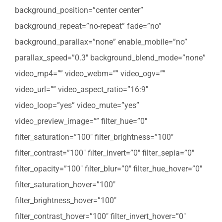
background_position=”center center”
background_repeat=”no-repeat” fade=”no”
background_parallax=”none” enable_mobile=”no”
parallax_speed=”0.3″ background_blend_mode=”none”
video_mp4=”” video_webm=”” video_ogv=””
video_url=”” video_aspect_ratio=”16:9″
video_loop=”yes” video_mute=”yes”
video_preview_image=”” filter_hue=”0″
filter_saturation=”100″ filter_brightness=”100″
filter_contrast=”100″ filter_invert=”0″ filter_sepia=”0″
filter_opacity=”100″ filter_blur=”0″ filter_hue_hover=”0″
filter_saturation_hover=”100″
filter_brightness_hover=”100″
filter_contrast_hover=”100″ filter_invert_hover=”0″