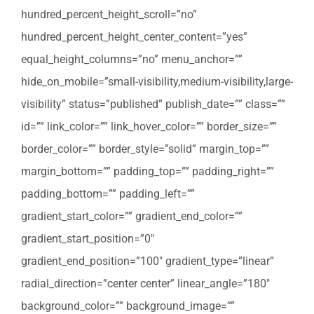
hundred_percent_height_scroll=”no”
hundred_percent_height_center_content=”yes”
equal_height_columns=”no” menu_anchor=””
hide_on_mobile=”small-visibility,medium-visibility,large-
visibility” status=”published” publish_date=”” class=””
id=”” link_color=”” link_hover_color=”” border_size=””
border_color=”” border_style=”solid” margin_top=””
margin_bottom=”” padding_top=”” padding_right=””
padding_bottom=”” padding_left=””
gradient_start_color=”” gradient_end_color=””
gradient_start_position=”0″
gradient_end_position=”100″ gradient_type=”linear”
radial_direction=”center center” linear_angle=”180″
background_color=”” background_image=””