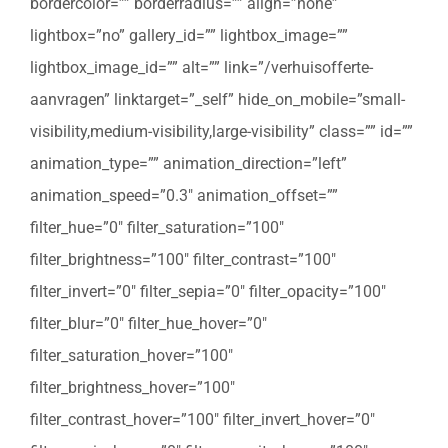
bordercolor=”” borderradius=”” align=”none”
lightbox=”no” gallery_id=”” lightbox_image=””
lightbox_image_id=”” alt=”” link=”/verhuisofferte-
aanvragen” linktarget=”_self” hide_on_mobile=”small-
visibility,medium-visibility,large-visibility” class=”” id=””
animation_type=”” animation_direction=”left”
animation_speed=”0.3″ animation_offset=””
filter_hue=”0″ filter_saturation=”100″
filter_brightness=”100″ filter_contrast=”100″
filter_invert=”0″ filter_sepia=”0″ filter_opacity=”100″
filter_blur=”0″ filter_hue_hover=”0″
filter_saturation_hover=”100″
filter_brightness_hover=”100″
filter_contrast_hover=”100″ filter_invert_hover=”0″