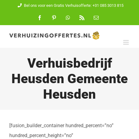
Ga
Bel ons voor een Gratis Verhuisofferte: +31 085 3013 815
naar
Facebook
Pinterest
WhatsApp
Rss
E-
mail
inhoud
Verhuisbedrijf
Heusden Gemeente
Heusden
[fusion_builder_container hundred_percent=”no”
hundred_percent_height=”no”