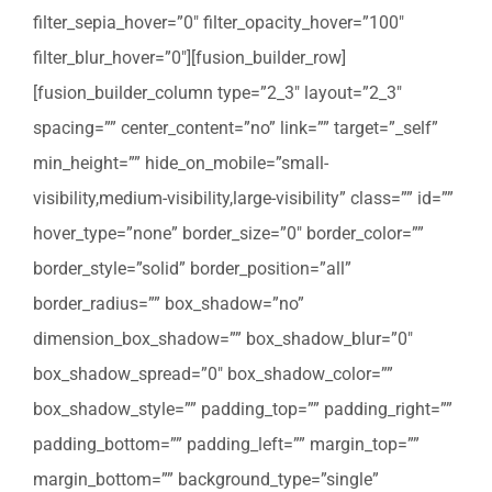
filter_sepia_hover=”0″ filter_opacity_hover=”100″
filter_blur_hover=”0″][fusion_builder_row]
[fusion_builder_column type=”2_3″ layout=”2_3″
spacing=”” center_content=”no” link=”” target=”_self”
min_height=”” hide_on_mobile=”small-
visibility,medium-visibility,large-visibility” class=”” id=””
hover_type=”none” border_size=”0″ border_color=””
border_style=”solid” border_position=”all”
border_radius=”” box_shadow=”no”
dimension_box_shadow=”” box_shadow_blur=”0″
box_shadow_spread=”0″ box_shadow_color=””
box_shadow_style=”” padding_top=”” padding_right=””
padding_bottom=”” padding_left=”” margin_top=””
margin_bottom=”” background_type=”single”