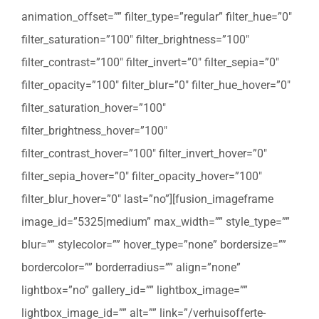
animation_offset=”” filter_type=”regular” filter_hue=”0″
filter_saturation=”100″ filter_brightness=”100″
filter_contrast=”100″ filter_invert=”0″ filter_sepia=”0″
filter_opacity=”100″ filter_blur=”0″ filter_hue_hover=”0″
filter_saturation_hover=”100″
filter_brightness_hover=”100″
filter_contrast_hover=”100″ filter_invert_hover=”0″
filter_sepia_hover=”0″ filter_opacity_hover=”100″
filter_blur_hover=”0″ last=”no”][fusion_imageframe
image_id=”5325|medium” max_width=”” style_type=””
blur=”” stylecolor=”” hover_type=”none” bordersize=””
bordercolor=”” borderradius=”” align=”none”
lightbox=”no” gallery_id=”” lightbox_image=””
lightbox_image_id=”” alt=”” link=”/verhuisofferte-