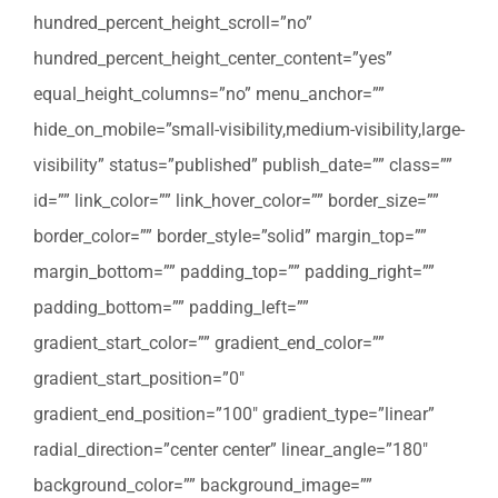
hundred_percent_height_scroll=”no”
hundred_percent_height_center_content=”yes”
equal_height_columns=”no” menu_anchor=””
hide_on_mobile=”small-visibility,medium-visibility,large-
visibility” status=”published” publish_date=”” class=””
id=”” link_color=”” link_hover_color=”” border_size=””
border_color=”” border_style=”solid” margin_top=””
margin_bottom=”” padding_top=”” padding_right=””
padding_bottom=”” padding_left=””
gradient_start_color=”” gradient_end_color=””
gradient_start_position=”0″
gradient_end_position=”100″ gradient_type=”linear”
radial_direction=”center center” linear_angle=”180″
background_color=”” background_image=””