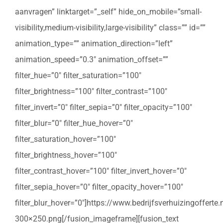
aanvragen” linktarget=”_self” hide_on_mobile=”small-
visibility,medium-visibility,large-visibility” class=”” id=””
animation_type=”” animation_direction=”left”
animation_speed=”0.3″ animation_offset=””
filter_hue=”0″ filter_saturation=”100″
filter_brightness=”100″ filter_contrast=”100″
filter_invert=”0″ filter_sepia=”0″ filter_opacity=”100″
filter_blur=”0″ filter_hue_hover=”0″
filter_saturation_hover=”100″
filter_brightness_hover=”100″
filter_contrast_hover=”100″ filter_invert_hover=”0″
filter_sepia_hover=”0″ filter_opacity_hover=”100″
filter_blur_hover=”0″]https://www.bedrijfsverhuizingoffert
300×250.png[/fusion_imageframe][fusion_text