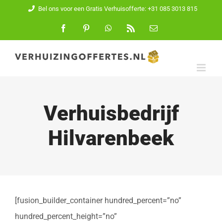
Ga
Bel ons voor een Gratis Verhuisofferte: +31 085 3013 815
naar
Facebook
Pinterest
WhatsApp
Rss
E-
mail
inhoud
Verhuisbedrijf
Hilvarenbeek
[fusion_builder_container hundred_percent=”no”
hundred_percent_height=”no”