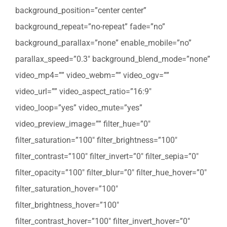
background_position=”center center”
background_repeat=”no-repeat” fade=”no”
background_parallax=”none” enable_mobile=”no”
parallax_speed=”0.3″ background_blend_mode=”none”
video_mp4=”” video_webm=”” video_ogv=””
video_url=”” video_aspect_ratio=”16:9″
video_loop=”yes” video_mute=”yes”
video_preview_image=”” filter_hue=”0″
filter_saturation=”100″ filter_brightness=”100″
filter_contrast=”100″ filter_invert=”0″ filter_sepia=”0″
filter_opacity=”100″ filter_blur=”0″ filter_hue_hover=”0″
filter_saturation_hover=”100″
filter_brightness_hover=”100″
filter_contrast_hover=”100″ filter_invert_hover=”0″