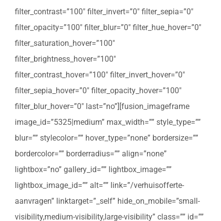
filter_contrast=”100″ filter_invert=”0″ filter_sepia=”0″
filter_opacity=”100″ filter_blur=”0″ filter_hue_hover=”0″
filter_saturation_hover=”100″
filter_brightness_hover=”100″
filter_contrast_hover=”100″ filter_invert_hover=”0″
filter_sepia_hover=”0″ filter_opacity_hover=”100″
filter_blur_hover=”0″ last=”no”][fusion_imageframe
image_id=”5325|medium” max_width=”” style_type=””
blur=”” stylecolor=”” hover_type=”none” bordersize=””
bordercolor=”” borderradius=”” align=”none”
lightbox=”no” gallery_id=”” lightbox_image=””
lightbox_image_id=”” alt=”” link=”/verhuisofferte-
aanvragen” linktarget=”_self” hide_on_mobile=”small-
visibility,medium-visibility,large-visibility” class=”” id=””