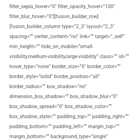
filter_sepia_hover=”0″ filter_opacity_hover=”100″
filter_blur_hover=”0″][fusion_builder_row]
[fusion_builder_column type=”2_3″ layout=”2_3″
spacing=”” center_content=”no” link=”” target=”_self”
min_height=”” hide_on_mobile=”small-
visibility,medium-visibility,large-visibility” class=”” id=””
hover_type=”none” border_size=”0″ border_color=””
border_style=”solid” border_position=”all”
border_radius=”” box_shadow=”no”
dimension_box_shadow=”” box_shadow_blur=”0″
box_shadow_spread=”0″ box_shadow_color=””
box_shadow_style=”” padding_top=”” padding_right=””
padding_bottom=”” padding_left=”” margin_top=””
margin_bottom=”” background_type=”single”