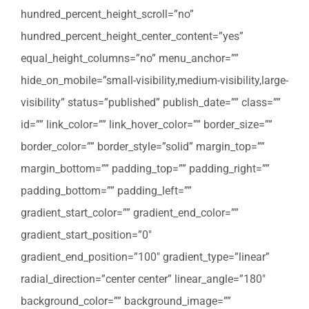
hundred_percent_height_scroll=”no”
hundred_percent_height_center_content=”yes”
equal_height_columns=”no” menu_anchor=””
hide_on_mobile=”small-visibility,medium-visibility,large-
visibility” status=”published” publish_date=”” class=””
id=”” link_color=”” link_hover_color=”” border_size=””
border_color=”” border_style=”solid” margin_top=””
margin_bottom=”” padding_top=”” padding_right=””
padding_bottom=”” padding_left=””
gradient_start_color=”” gradient_end_color=””
gradient_start_position=”0″
gradient_end_position=”100″ gradient_type=”linear”
radial_direction=”center center” linear_angle=”180″
background_color=”” background_image=””