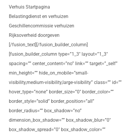
Verhuis Startpagina
Belastingdienst en verhuizen
Geschillencommissie verhuizen
Rijksoverheid doorgeven
[/fusion_text][/fusion_builder_column]
[fusion_builder_column type=”1_3″ layout=”1_3″
spacing=”” center_content=”no” link=”” target=”_self”
min_height=”” hide_on_mobile=”small-
visibility,medium-visibility,large-visibility” class=”” id=””
hover_type=”none” border_size=”0″ border_color=””
border_style=”solid” border_position=”all”
border_radius=”” box_shadow=”no”
dimension_box_shadow=”” box_shadow_blur=”0″
box_shadow_spread=”0″ box_shadow_color=””