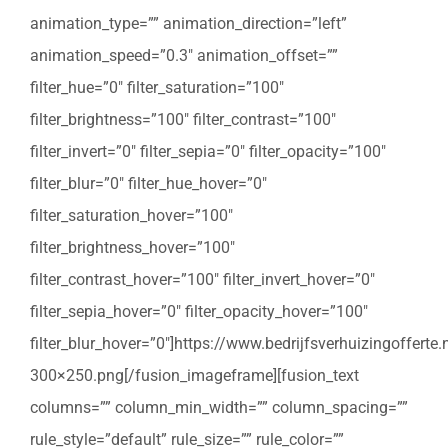
animation_type=”” animation_direction=”left”
animation_speed=”0.3″ animation_offset=””
filter_hue=”0″ filter_saturation=”100″
filter_brightness=”100″ filter_contrast=”100″
filter_invert=”0″ filter_sepia=”0″ filter_opacity=”100″
filter_blur=”0″ filter_hue_hover=”0″
filter_saturation_hover=”100″
filter_brightness_hover=”100″
filter_contrast_hover=”100″ filter_invert_hover=”0″
filter_sepia_hover=”0″ filter_opacity_hover=”100″
filter_blur_hover=”0″]https://www.bedrijfsverhuizingoffert
300×250.png[/fusion_imageframe][fusion_text
columns=”” column_min_width=”” column_spacing=””
rule_style=”default” rule_size=”” rule_color=””