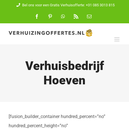
Ga
Bel ons voor een Gratis Verhuisofferte: +31 085 3013 815
naar
Facebook
Pinterest
WhatsApp
Rss
E-
mail
inhoud
Verhuisbedrijf
Hoeven
[fusion_builder_container hundred_percent=”no”
hundred_percent_height=”no”