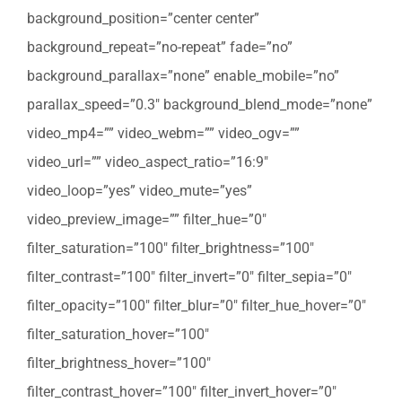
background_position=”center center”
background_repeat=”no-repeat” fade=”no”
background_parallax=”none” enable_mobile=”no”
parallax_speed=”0.3″ background_blend_mode=”none”
video_mp4=”” video_webm=”” video_ogv=””
video_url=”” video_aspect_ratio=”16:9″
video_loop=”yes” video_mute=”yes”
video_preview_image=”” filter_hue=”0″
filter_saturation=”100″ filter_brightness=”100″
filter_contrast=”100″ filter_invert=”0″ filter_sepia=”0″
filter_opacity=”100″ filter_blur=”0″ filter_hue_hover=”0″
filter_saturation_hover=”100″
filter_brightness_hover=”100″
filter_contrast_hover=”100″ filter_invert_hover=”0″