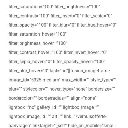
filter_saturation=”100″ filter_brightness=”100″
filter_contrast=”100″ filter_invert=”0″ filter_sepia=”0″
filter_opacity=”100″ filter_blur=”0″ filter_hue_hover=”0″
filter_saturation_hover=”100″
filter_brightness_hover=”100″
filter_contrast_hover=”100″ filter_invert_hover=”0″
filter_sepia_hover=”0″ filter_opacity_hover=”100″
filter_blur_hover=”0″ last=”no”][fusion_imageframe
image_id=”5325|medium” max_width=”” style_type=””
blur=”” stylecolor=”” hover_type=”none” bordersize=””
bordercolor=”” borderradius=”” align=”none”
lightbox=”no” gallery_id=”” lightbox_image=””
lightbox_image_id=”” alt=”” link=”/verhuisofferte-
aanvragen” linktarget=”_self” hide_on_mobile=”small-