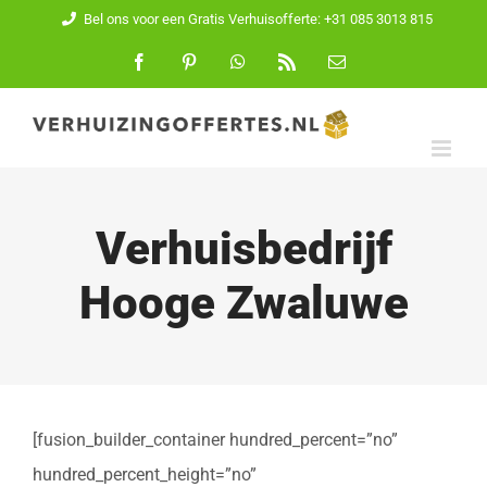
Ga
Bel ons voor een Gratis Verhuisofferte: +31 085 3013 815
naar
Facebook
Pinterest
WhatsApp
Rss
E-
mail
inhoud
Verhuisbedrijf
Hooge Zwaluwe
[fusion_builder_container hundred_percent=”no”
hundred_percent_height=”no”