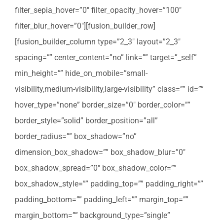
filter_sepia_hover=”0″ filter_opacity_hover=”100″
filter_blur_hover=”0″][fusion_builder_row]
[fusion_builder_column type=”2_3″ layout=”2_3″
spacing=”” center_content=”no” link=”” target=”_self”
min_height=”” hide_on_mobile=”small-
visibility,medium-visibility,large-visibility” class=”” id=””
hover_type=”none” border_size=”0″ border_color=””
border_style=”solid” border_position=”all”
border_radius=”” box_shadow=”no”
dimension_box_shadow=”” box_shadow_blur=”0″
box_shadow_spread=”0″ box_shadow_color=””
box_shadow_style=”” padding_top=”” padding_right=””
padding_bottom=”” padding_left=”” margin_top=””
margin_bottom=”” background_type=”single”