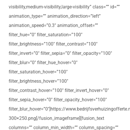
visibility,medium-visibility,large-visibility” class=”” id=””
animation_type=”” animation_direction=”left”
animation_speed=”0.3″ animation_offset=””
filter_hue=”0″ filter_saturation=”100″
filter_brightness=”100″ filter_contrast=”100″
filter_invert=”0″ filter_sepia=”0″ filter_opacity=”100″
filter_blur=”0″ filter_hue_hover=”0″
filter_saturation_hover=”100″
filter_brightness_hover=”100″
filter_contrast_hover=”100″ filter_invert_hover=”0″
filter_sepia_hover=”0″ filter_opacity_hover=”100″
filter_blur_hover=”0″]https://www.bedrijfsverhuizingoffert
300×250.png[/fusion_imageframe][fusion_text
columns=”” column_min_width=”” column_spacing=””