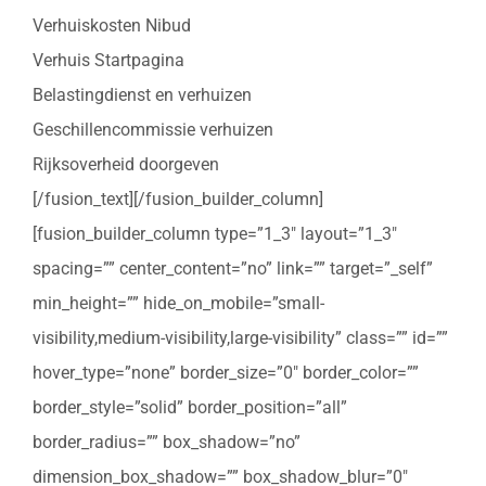
Verhuiskosten Nibud
Verhuis Startpagina
Belastingdienst en verhuizen
Geschillencommissie verhuizen
Rijksoverheid doorgeven
[/fusion_text][/fusion_builder_column]
[fusion_builder_column type=”1_3″ layout=”1_3″
spacing=”” center_content=”no” link=”” target=”_self”
min_height=”” hide_on_mobile=”small-
visibility,medium-visibility,large-visibility” class=”” id=””
hover_type=”none” border_size=”0″ border_color=””
border_style=”solid” border_position=”all”
border_radius=”” box_shadow=”no”
dimension_box_shadow=”” box_shadow_blur=”0″