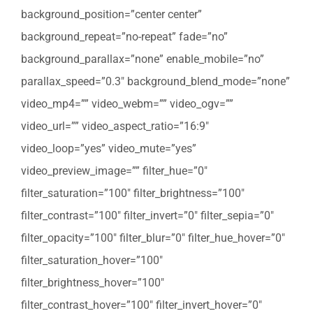
background_position=”center center”
background_repeat=”no-repeat” fade=”no”
background_parallax=”none” enable_mobile=”no”
parallax_speed=”0.3″ background_blend_mode=”none”
video_mp4=”” video_webm=”” video_ogv=””
video_url=”” video_aspect_ratio=”16:9″
video_loop=”yes” video_mute=”yes”
video_preview_image=”” filter_hue=”0″
filter_saturation=”100″ filter_brightness=”100″
filter_contrast=”100″ filter_invert=”0″ filter_sepia=”0″
filter_opacity=”100″ filter_blur=”0″ filter_hue_hover=”0″
filter_saturation_hover=”100″
filter_brightness_hover=”100″
filter_contrast_hover=”100″ filter_invert_hover=”0″