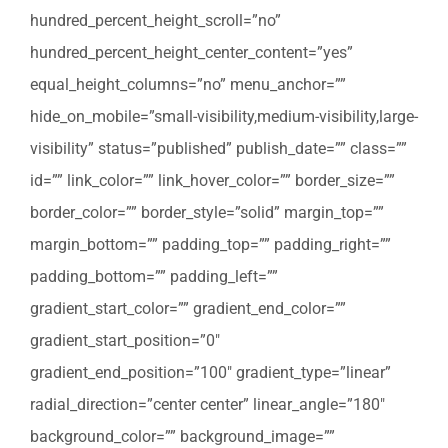
hundred_percent_height_scroll=”no”
hundred_percent_height_center_content=”yes”
equal_height_columns=”no” menu_anchor=””
hide_on_mobile=”small-visibility,medium-visibility,large-
visibility” status=”published” publish_date=”” class=””
id=”” link_color=”” link_hover_color=”” border_size=””
border_color=”” border_style=”solid” margin_top=””
margin_bottom=”” padding_top=”” padding_right=””
padding_bottom=”” padding_left=””
gradient_start_color=”” gradient_end_color=””
gradient_start_position=”0″
gradient_end_position=”100″ gradient_type=”linear”
radial_direction=”center center” linear_angle=”180″
background_color=”” background_image=””