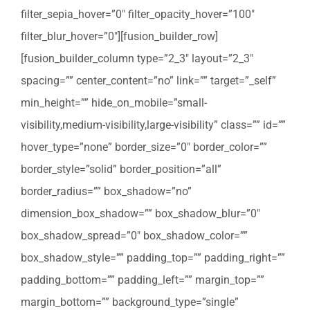
filter_sepia_hover=”0″ filter_opacity_hover=”100″
filter_blur_hover=”0″][fusion_builder_row]
[fusion_builder_column type=”2_3″ layout=”2_3″
spacing=”” center_content=”no” link=”” target=”_self”
min_height=”” hide_on_mobile=”small-
visibility,medium-visibility,large-visibility” class=”” id=””
hover_type=”none” border_size=”0″ border_color=””
border_style=”solid” border_position=”all”
border_radius=”” box_shadow=”no”
dimension_box_shadow=”” box_shadow_blur=”0″
box_shadow_spread=”0″ box_shadow_color=””
box_shadow_style=”” padding_top=”” padding_right=””
padding_bottom=”” padding_left=”” margin_top=””
margin_bottom=”” background_type=”single”