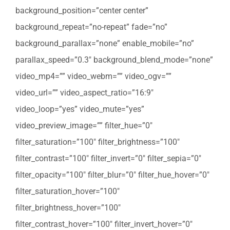
background_position=”center center”
background_repeat=”no-repeat” fade=”no”
background_parallax=”none” enable_mobile=”no”
parallax_speed=”0.3″ background_blend_mode=”none”
video_mp4=”” video_webm=”” video_ogv=””
video_url=”” video_aspect_ratio=”16:9″
video_loop=”yes” video_mute=”yes”
video_preview_image=”” filter_hue=”0″
filter_saturation=”100″ filter_brightness=”100″
filter_contrast=”100″ filter_invert=”0″ filter_sepia=”0″
filter_opacity=”100″ filter_blur=”0″ filter_hue_hover=”0″
filter_saturation_hover=”100″
filter_brightness_hover=”100″
filter_contrast_hover=”100″ filter_invert_hover=”0″