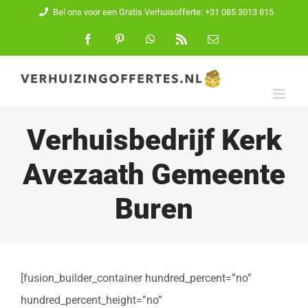
Ga
Bel ons voor een Gratis Verhuisofferte: +31 085 3013 815
naar
Facebook
Pinterest
WhatsApp
Rss
E-
mail
inhoud
Verhuisbedrijf Kerk
Avezaath Gemeente
Buren
[fusion_builder_container hundred_percent=”no”
hundred_percent_height=”no”