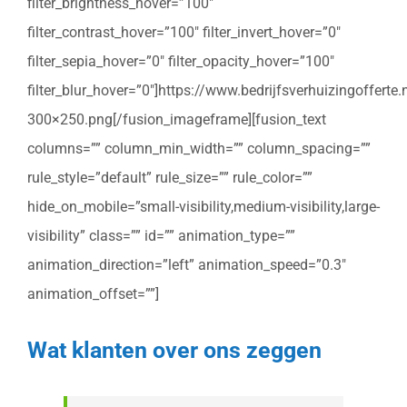
filter_brightness_hover=”100″
filter_contrast_hover=”100″ filter_invert_hover=”0″
filter_sepia_hover=”0″ filter_opacity_hover=”100″
filter_blur_hover=”0″]https://www.bedrijfsverhuizingoffert
300×250.png[/fusion_imageframe][fusion_text
columns=”” column_min_width=”” column_spacing=””
rule_style=”default” rule_size=”” rule_color=””
hide_on_mobile=”small-visibility,medium-visibility,large-
visibility” class=”” id=”” animation_type=””
animation_direction=”left” animation_speed=”0.3″
animation_offset=””]
Wat klanten over ons zeggen