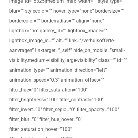
image_id=”5325|medium” max_width=”” style_type=””
blur=”” stylecolor=”” hover_type=”none” bordersize=””
bordercolor=”” borderradius=”” align=”none”
lightbox=”no” gallery_id=”” lightbox_image=””
lightbox_image_id=”” alt=”” link=”/verhuisofferte-
aanvragen” linktarget=”_self” hide_on_mobile=”small-
visibility,medium-visibility,large-visibility” class=”” id=””
animation_type=”” animation_direction=”left”
animation_speed=”0.3″ animation_offset=””
filter_hue=”0″ filter_saturation=”100″
filter_brightness=”100″ filter_contrast=”100″
filter_invert=”0″ filter_sepia=”0″ filter_opacity=”100″
filter_blur=”0″ filter_hue_hover=”0″
filter_saturation_hover=”100″