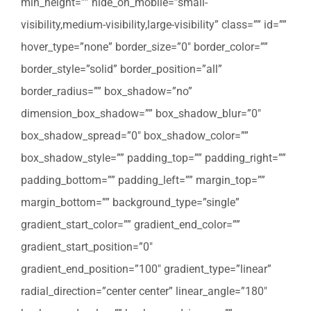
min_height=”” hide_on_mobile=”small-
visibility,medium-visibility,large-visibility” class=”” id=””
hover_type=”none” border_size=”0″ border_color=””
border_style=”solid” border_position=”all”
border_radius=”” box_shadow=”no”
dimension_box_shadow=”” box_shadow_blur=”0″
box_shadow_spread=”0″ box_shadow_color=””
box_shadow_style=”” padding_top=”” padding_right=””
padding_bottom=”” padding_left=”” margin_top=””
margin_bottom=”” background_type=”single”
gradient_start_color=”” gradient_end_color=””
gradient_start_position=”0″
gradient_end_position=”100″ gradient_type=”linear”
radial_direction=”center center” linear_angle=”180″