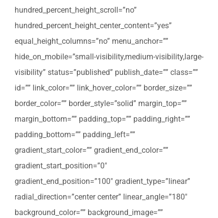
hundred_percent_height_scroll=”no”
hundred_percent_height_center_content=”yes”
equal_height_columns=”no” menu_anchor=””
hide_on_mobile=”small-visibility,medium-visibility,large-
visibility” status=”published” publish_date=”” class=””
id=”” link_color=”” link_hover_color=”” border_size=””
border_color=”” border_style=”solid” margin_top=””
margin_bottom=”” padding_top=”” padding_right=””
padding_bottom=”” padding_left=””
gradient_start_color=”” gradient_end_color=””
gradient_start_position=”0″
gradient_end_position=”100″ gradient_type=”linear”
radial_direction=”center center” linear_angle=”180″
background_color=”” background_image=””