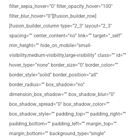
filter_sepia_hover=”0″ filter_opacity_hover=”100″
filter_blur_hover=”0″][fusion_builder_row]
[fusion_builder_column type=”2_3″ layout=”2_3″
spacing=”” center_content=”no” link=”” target=”_self”
min_height=”” hide_on_mobile=”small-
visibility,medium-visibility,large-visibility” class=”” id=””
hover_type=”none” border_size=”0″ border_color=””
border_style=”solid” border_position=”all”
border_radius=”” box_shadow=”no”
dimension_box_shadow=”” box_shadow_blur=”0″
box_shadow_spread=”0″ box_shadow_color=””
box_shadow_style=”” padding_top=”” padding_right=””
padding_bottom=”” padding_left=”” margin_top=””
margin_bottom=”” background_type=”single”