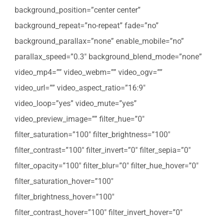
background_position=”center center”
background_repeat=”no-repeat” fade=”no”
background_parallax=”none” enable_mobile=”no”
parallax_speed=”0.3″ background_blend_mode=”none”
video_mp4=”” video_webm=”” video_ogv=””
video_url=”” video_aspect_ratio=”16:9″
video_loop=”yes” video_mute=”yes”
video_preview_image=”” filter_hue=”0″
filter_saturation=”100″ filter_brightness=”100″
filter_contrast=”100″ filter_invert=”0″ filter_sepia=”0″
filter_opacity=”100″ filter_blur=”0″ filter_hue_hover=”0″
filter_saturation_hover=”100″
filter_brightness_hover=”100″
filter_contrast_hover=”100″ filter_invert_hover=”0″