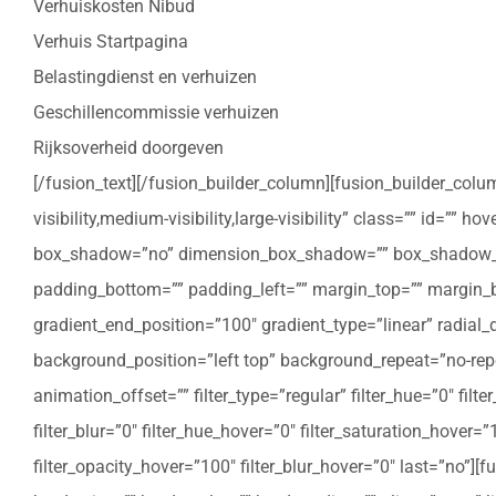
Verhuiskosten Nibud
Verhuis Startpagina
Belastingdienst en verhuizen
Geschillencommissie verhuizen
Rijksoverheid doorgeven
[/fusion_text][/fusion_builder_column][fusion_builder_colu
visibility,medium-visibility,large-visibility” class=”” id=””
box_shadow=”no” dimension_box_shadow=”” box_shadow_bl
padding_bottom=”” padding_left=”” margin_top=”” margin_bo
gradient_end_position=”100″ gradient_type=”linear” radial
background_position=”left top” background_repeat=”no-re
animation_offset=”” filter_type=”regular” filter_hue=”0″ filte
filter_blur=”0″ filter_hue_hover=”0″ filter_saturation_hover=
filter_opacity_hover=”100″ filter_blur_hover=”0″ last=”no”