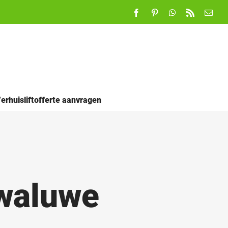
Facebook
Pinterest
WhatsApp
Rss
E-
mail
erhuisliftofferte aanvragen
Zwaluwe