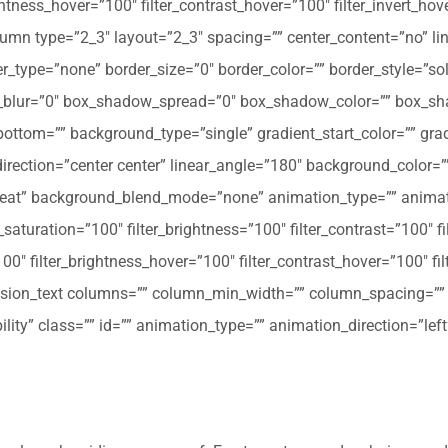
ghtness_hover=”100″ filter_contrast_hover=”100″ filter_invert_hov
olumn type=”2_3″ layout=”2_3″ spacing=”” center_content=”no” li
 hover_type=”none” border_size=”0″ border_color=”” border_style=”s
ur=”0″ box_shadow_spread=”0″ box_shadow_color=”” box_shad
ttom=”” background_type=”single” gradient_start_color=”” gradi
_direction=”center center” linear_angle=”180″ background_colo
peat” background_blend_mode=”none” animation_type=”” animati
r_saturation=”100″ filter_brightness=”100″ filter_contrast=”100″ fil
”100″ filter_brightness_hover=”100″ filter_contrast_hover=”100″ fi
[fusion_text columns=”” column_min_width=”” column_spacing=”” ru
ibility” class=”” id=”” animation_type=”” animation_direction=”l