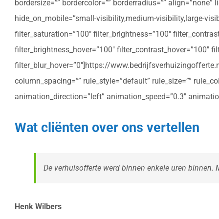
bordersize=”” bordercolor=”” borderradius=”” align=”none” l
hide_on_mobile=”small-visibility,medium-visibility,large-vis
filter_saturation=”100″ filter_brightness=”100″ filter_contras
filter_brightness_hover=”100″ filter_contrast_hover=”100″ fil
filter_blur_hover=”0″]https://www.bedrijfsverhuizingoffe
column_spacing=”” rule_style=”default” rule_size=”” rule_colo
animation_direction=”left” animation_speed=”0.3″ animatio
Wat cliënten over ons vertellen
De verhuisofferte werd binnen enkele uren binnen. Me
Henk Wilbers