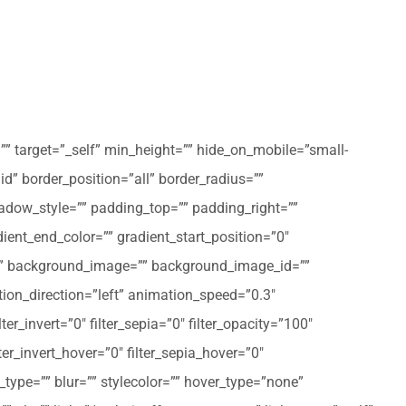
”” target=”_self” min_height=”” hide_on_mobile=”small-
olid” border_position=”all” border_radius=””
ow_style=”” padding_top=”” padding_right=””
ent_end_color=”” gradient_start_position=”0″
r=”” background_image=”” background_image_id=””
on_direction=”left” animation_speed=”0.3″
ter_invert=”0″ filter_sepia=”0″ filter_opacity=”100″
lter_invert_hover=”0″ filter_sepia_hover=”0″
type=”” blur=”” stylecolor=”” hover_type=”none”