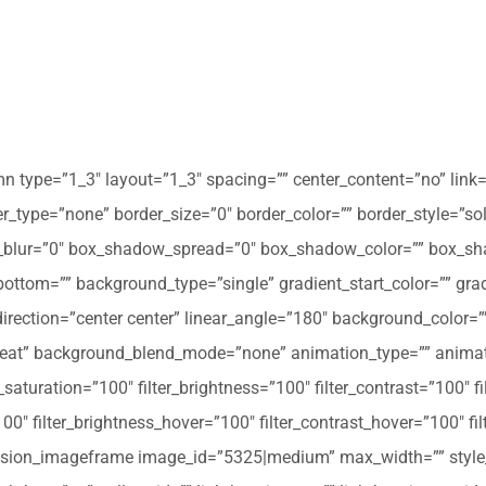
mn type=”1_3″ layout=”1_3″ spacing=”” center_content=”no” link=
 hover_type=”none” border_size=”0″ border_color=”” border_style=”s
ur=”0″ box_shadow_spread=”0″ box_shadow_color=”” box_shad
ttom=”” background_type=”single” gradient_start_color=”” gradi
_direction=”center center” linear_angle=”180″ background_colo
peat” background_blend_mode=”none” animation_type=”” animati
r_saturation=”100″ filter_brightness=”100″ filter_contrast=”100″ fil
”100″ filter_brightness_hover=”100″ filter_contrast_hover=”100″ fi
][fusion_imageframe image_id=”5325|medium” max_width=”” style_