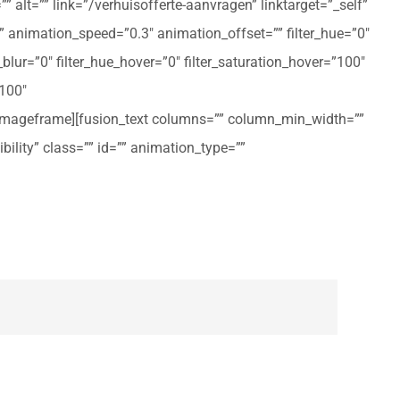
 alt=”” link=”/verhuisofferte-aanvragen” linktarget=”_self”
ft” animation_speed=”0.3″ animation_offset=”” filter_hue=”0″
er_blur=”0″ filter_hue_hover=”0″ filter_saturation_hover=”100″
”100″
n_imageframe][fusion_text columns=”” column_min_width=””
ibility” class=”” id=”” animation_type=””