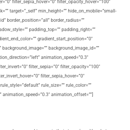
er=”0″ filter_sepia_hover=”0″ filter_opacity_hover=”100″
nk=”” target=”_self” min_height=”” hide_on_mobile=”small-
olid” border_position=”all” border_radius=””
ow_style=”” padding_top=”” padding_right=””
ent_end_color=”” gradient_start_position=”0″
r=”” background_image=”” background_image_id=””
on_direction=”left” animation_speed=”0.3″
ter_invert=”0″ filter_sepia=”0″ filter_opacity=”100″
lter_invert_hover=”0″ filter_sepia_hover=”0″
le_style=”default” rule_size=”” rule_color=””
eft” animation_speed=”0.3″ animation_offset=””]