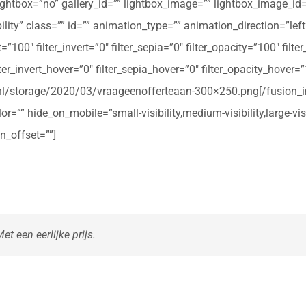
ightbox=”no” gallery_id=”” lightbox_image=”” lightbox_image_id=””
ibility” class=”” id=”” animation_type=”” animation_direction=”le
t=”100″ filter_invert=”0″ filter_sepia=”0″ filter_opacity=”100″ filt
ter_invert_hover=”0″ filter_sepia_hover=”0″ filter_opacity_hover=
rte.nl/storage/2020/03/vraageenofferteaan-300×250.png[/fusio
r=”” hide_on_mobile=”small-visibility,medium-visibility,large-vis
n_offset=””]
t een eerlijke prijs.