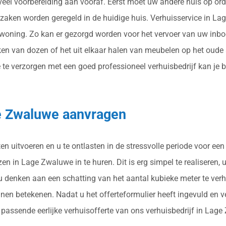
 veel voorbereiding aan vooraf. Eerst moet uw andere huis op or
se zaken worden geregeld in de huidige huis. Verhuisservice in 
 woning. Zo kan er gezorgd worden voor het vervoer van uw inbo
en van dozen of het uit elkaar halen van meubelen op het oude 
verzorgen met een goed professioneel verhuisbedrijf kan je bij 
ge Zwaluwe aanvragen
n uitvoeren en u te ontlasten in de stressvolle periode voor een
n in Lage Zwaluwe in te huren. Dit is erg simpel te realiseren, u
 u denken aan een schatting van het aantal kubieke meter te ver
nen betekenen. Nadat u het offerteformulier heeft ingevuld en 
n passende eerlijke verhuisofferte van ons verhuisbedrijf in Lag