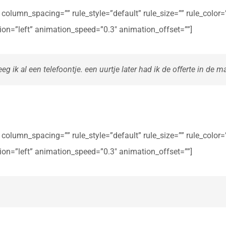
olumn_spacing=”” rule_style=”default” rule_size=”” rule_color=””
ction=”left” animation_speed=”0.3″ animation_offset=””]
eg ik al een telefoontje. een uurtje later had ik de offerte in de ma
olumn_spacing=”” rule_style=”default” rule_size=”” rule_color=””
ction=”left” animation_speed=”0.3″ animation_offset=””]