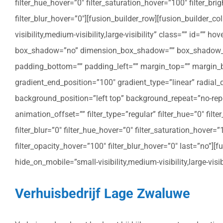
filter_hue_hover=”0″ filter_saturation_hover=”100″ filter_bri
filter_blur_hover=”0″][fusion_builder_row][fusion_builder_c
visibility,medium-visibility,large-visibility” class=”” id=””
box_shadow=”no” dimension_box_shadow=”” box_shadow_bl
padding_bottom=”” padding_left=”” margin_top=”” margin_bo
gradient_end_position=”100″ gradient_type=”linear” radial
background_position=”left top” background_repeat=”no-re
animation_offset=”” filter_type=”regular” filter_hue=”0″ filte
filter_blur=”0″ filter_hue_hover=”0″ filter_saturation_hover=
filter_opacity_hover=”100″ filter_blur_hover=”0″ last=”no”]
hide_on_mobile=”small-visibility,medium-visibility,large-vis
Verhuisbedrijf Lage Zwaluwe