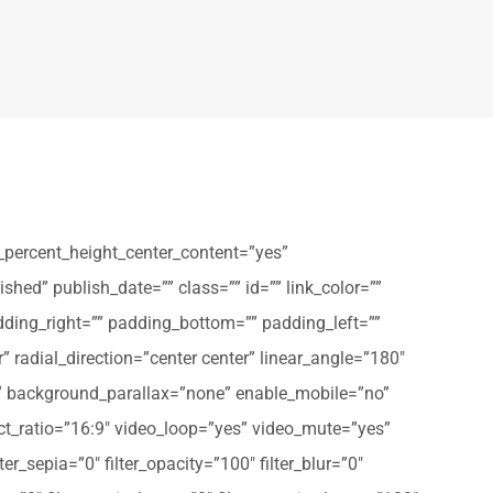
_percent_height_center_content=”yes”
shed” publish_date=”” class=”” id=”” link_color=””
dding_right=”” padding_bottom=”” padding_left=””
” radial_direction=”center center” linear_angle=”180″
” background_parallax=”none” enable_mobile=”no”
t_ratio=”16:9″ video_loop=”yes” video_mute=”yes”
ter_sepia=”0″ filter_opacity=”100″ filter_blur=”0″