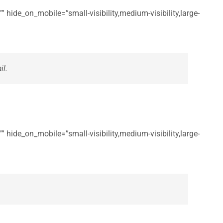
 hide_on_mobile=”small-visibility,medium-visibility,large-
il.
 hide_on_mobile=”small-visibility,medium-visibility,large-