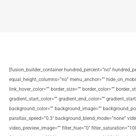
[fusion_builder_container hundred_percent=”no” hundred_p
equal_height_columns=”no” menu_anchor=”” hide_on_mobile=”sm
link_hover_color=”” border_size=”” border_color=”” border
gradient_start_color=”” gradient_end_color=”” gradient_star
background_color=”” background_image=”” background_posi
parallax_speed=”0.3″ background_blend_mode=”none” video
video_preview_image=”” filter_hue=”0″ filter_saturation=”100″ 