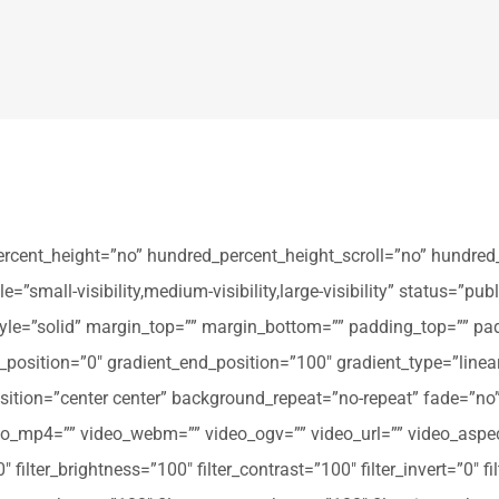
ercent_height=”no” hundred_percent_height_scroll=”no” hundred
all-visibility,medium-visibility,large-visibility” status=”publi
_style=”solid” margin_top=”” margin_bottom=”” padding_top=”” pa
t_position=”0″ gradient_end_position=”100″ gradient_type=”linear
tion=”center center” background_repeat=”no-repeat” fade=”no
_mp4=”” video_webm=”” video_ogv=”” video_url=”” video_aspec
filter_brightness=”100″ filter_contrast=”100″ filter_invert=”0″ fil