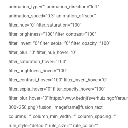
animation_type=”” animation_direction=”left”
animation_speed=”0.3″ animation_offset=””
filter_hue=”0″ filter_saturation=”100″
filter_brightness=”100″ filter_contrast=”100″
filter_invert=”0″ filter_sepia=”0″ filter_opacity=”100″
filter_blur=”0″ filter_hue_hover=”0″
filter_saturation_hover=”100″
filter_brightness_hover=”100″
filter_contrast_hover=”100″ filter_invert_hover=”0″
filter_sepia_hover=”0″ filter_opacity_hover=”100″
filter_blur_hover=”0″]https://www.bedrijfsverhuizingoffert
300×250.png[/fusion_imageframe][fusion_text
columns=”” column_min_width=”” column_spacing=””
rule_style=”default” rule_size=”” rule_color=””