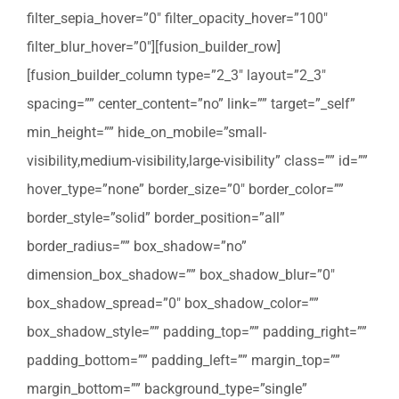
filter_sepia_hover=”0″ filter_opacity_hover=”100″
filter_blur_hover=”0″][fusion_builder_row]
[fusion_builder_column type=”2_3″ layout=”2_3″
spacing=”” center_content=”no” link=”” target=”_self”
min_height=”” hide_on_mobile=”small-
visibility,medium-visibility,large-visibility” class=”” id=””
hover_type=”none” border_size=”0″ border_color=””
border_style=”solid” border_position=”all”
border_radius=”” box_shadow=”no”
dimension_box_shadow=”” box_shadow_blur=”0″
box_shadow_spread=”0″ box_shadow_color=””
box_shadow_style=”” padding_top=”” padding_right=””
padding_bottom=”” padding_left=”” margin_top=””
margin_bottom=”” background_type=”single”