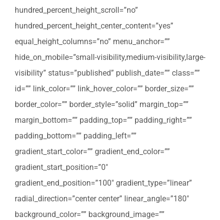
hundred_percent_height_scroll=”no”
hundred_percent_height_center_content=”yes”
equal_height_columns=”no” menu_anchor=””
hide_on_mobile=”small-visibility,medium-visibility,large-
visibility” status=”published” publish_date=”” class=””
id=”” link_color=”” link_hover_color=”” border_size=””
border_color=”” border_style=”solid” margin_top=””
margin_bottom=”” padding_top=”” padding_right=””
padding_bottom=”” padding_left=””
gradient_start_color=”” gradient_end_color=””
gradient_start_position=”0″
gradient_end_position=”100″ gradient_type=”linear”
radial_direction=”center center” linear_angle=”180″
background_color=”” background_image=””