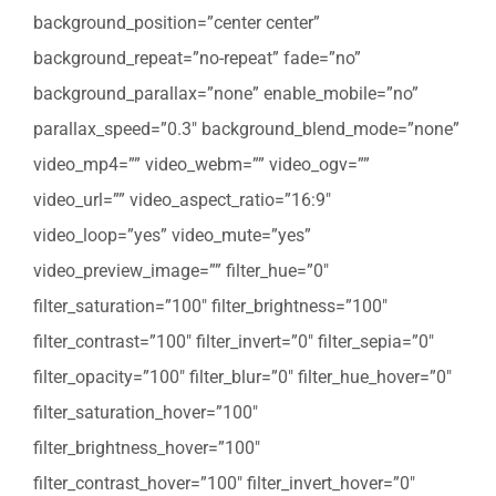
background_position=”center center”
background_repeat=”no-repeat” fade=”no”
background_parallax=”none” enable_mobile=”no”
parallax_speed=”0.3″ background_blend_mode=”none”
video_mp4=”” video_webm=”” video_ogv=””
video_url=”” video_aspect_ratio=”16:9″
video_loop=”yes” video_mute=”yes”
video_preview_image=”” filter_hue=”0″
filter_saturation=”100″ filter_brightness=”100″
filter_contrast=”100″ filter_invert=”0″ filter_sepia=”0″
filter_opacity=”100″ filter_blur=”0″ filter_hue_hover=”0″
filter_saturation_hover=”100″
filter_brightness_hover=”100″
filter_contrast_hover=”100″ filter_invert_hover=”0″