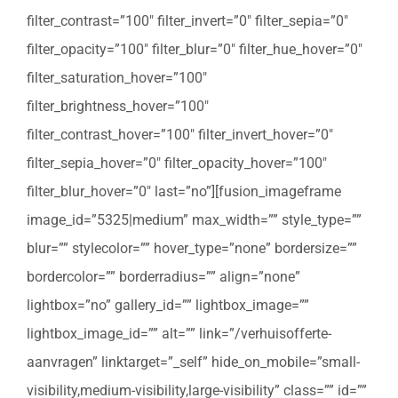
filter_contrast=”100″ filter_invert=”0″ filter_sepia=”0″
filter_opacity=”100″ filter_blur=”0″ filter_hue_hover=”0″
filter_saturation_hover=”100″
filter_brightness_hover=”100″
filter_contrast_hover=”100″ filter_invert_hover=”0″
filter_sepia_hover=”0″ filter_opacity_hover=”100″
filter_blur_hover=”0″ last=”no”][fusion_imageframe
image_id=”5325|medium” max_width=”” style_type=””
blur=”” stylecolor=”” hover_type=”none” bordersize=””
bordercolor=”” borderradius=”” align=”none”
lightbox=”no” gallery_id=”” lightbox_image=””
lightbox_image_id=”” alt=”” link=”/verhuisofferte-
aanvragen” linktarget=”_self” hide_on_mobile=”small-
visibility,medium-visibility,large-visibility” class=”” id=””