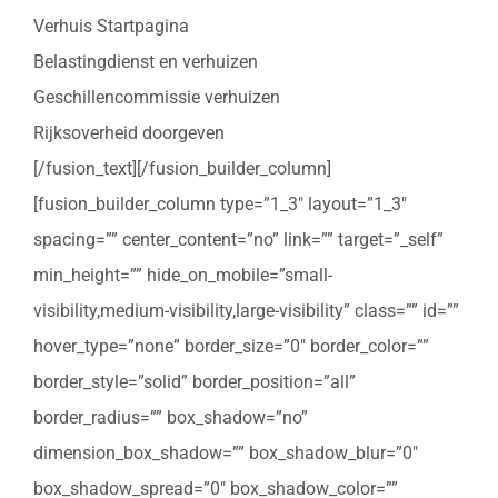
Verhuis Startpagina
Belastingdienst en verhuizen
Geschillencommissie verhuizen
Rijksoverheid doorgeven
[/fusion_text][/fusion_builder_column]
[fusion_builder_column type=”1_3″ layout=”1_3″
spacing=”” center_content=”no” link=”” target=”_self”
min_height=”” hide_on_mobile=”small-
visibility,medium-visibility,large-visibility” class=”” id=””
hover_type=”none” border_size=”0″ border_color=””
border_style=”solid” border_position=”all”
border_radius=”” box_shadow=”no”
dimension_box_shadow=”” box_shadow_blur=”0″
box_shadow_spread=”0″ box_shadow_color=””