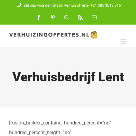
Ga
Bel ons voor een Gratis Verhuisofferte: +31 085 3013 815
naar
Facebook
Pinterest
WhatsApp
Rss
E-
mail
inhoud
Verhuisbedrijf Lent
[fusion_builder_container hundred_percent=”no”
hundred_percent_height=”no”