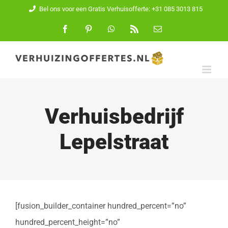
Ga
Bel ons voor een Gratis Verhuisofferte: +31 085 3013 815
naar
Facebook
Pinterest
WhatsApp
Rss
E-
mail
inhoud
Verhuisbedrijf
Lepelstraat
[fusion_builder_container hundred_percent=”no”
hundred_percent_height=”no”