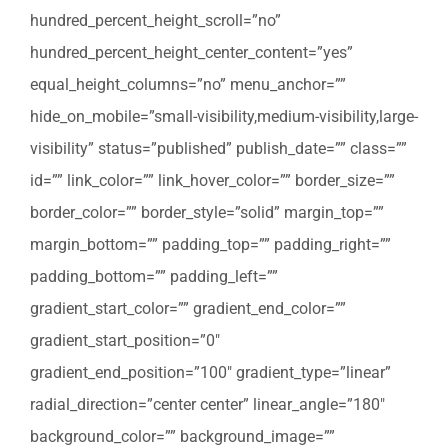
hundred_percent_height_scroll=”no”
hundred_percent_height_center_content=”yes”
equal_height_columns=”no” menu_anchor=””
hide_on_mobile=”small-visibility,medium-visibility,large-
visibility” status=”published” publish_date=”” class=””
id=”” link_color=”” link_hover_color=”” border_size=””
border_color=”” border_style=”solid” margin_top=””
margin_bottom=”” padding_top=”” padding_right=””
padding_bottom=”” padding_left=””
gradient_start_color=”” gradient_end_color=””
gradient_start_position=”0″
gradient_end_position=”100″ gradient_type=”linear”
radial_direction=”center center” linear_angle=”180″
background_color=”” background_image=””