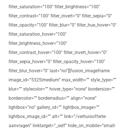
filter_saturation=”100″ filter_brightness=”100″
filter_contrast=”100″ filter_invert=”0″ filter_sepia=”0″
filter_opacity=”100″ filter_blur=”0″ filter_hue_hover=”0″
filter_saturation_hover=”100″
filter_brightness_hover=”100″
filter_contrast_hover=”100″ filter_invert_hover=”0″
filter_sepia_hover=”0″ filter_opacity_hover=”100″
filter_blur_hover=”0″ last=”no”][fusion_imageframe
image_id=”5325|medium” max_width=”” style_type=””
blur=”” stylecolor=”” hover_type=”none” bordersize=””
bordercolor=”” borderradius=”” align=”none”
lightbox=”no” gallery_id=”” lightbox_image=””
lightbox_image_id=”” alt=”” link=”/verhuisofferte-
aanvragen” linktarget=”_self” hide_on_mobile=”small-