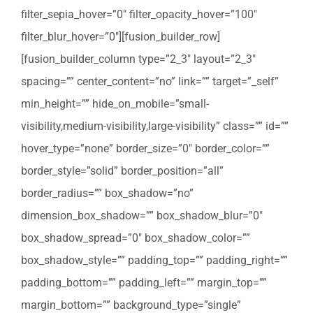
filter_sepia_hover=”0″ filter_opacity_hover=”100″
filter_blur_hover=”0″][fusion_builder_row]
[fusion_builder_column type=”2_3″ layout=”2_3″
spacing=”” center_content=”no” link=”” target=”_self”
min_height=”” hide_on_mobile=”small-
visibility,medium-visibility,large-visibility” class=”” id=””
hover_type=”none” border_size=”0″ border_color=””
border_style=”solid” border_position=”all”
border_radius=”” box_shadow=”no”
dimension_box_shadow=”” box_shadow_blur=”0″
box_shadow_spread=”0″ box_shadow_color=””
box_shadow_style=”” padding_top=”” padding_right=””
padding_bottom=”” padding_left=”” margin_top=””
margin_bottom=”” background_type=”single”