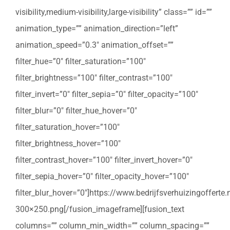
visibility,medium-visibility,large-visibility” class=”” id=””
animation_type=”” animation_direction=”left”
animation_speed=”0.3″ animation_offset=””
filter_hue=”0″ filter_saturation=”100″
filter_brightness=”100″ filter_contrast=”100″
filter_invert=”0″ filter_sepia=”0″ filter_opacity=”100″
filter_blur=”0″ filter_hue_hover=”0″
filter_saturation_hover=”100″
filter_brightness_hover=”100″
filter_contrast_hover=”100″ filter_invert_hover=”0″
filter_sepia_hover=”0″ filter_opacity_hover=”100″
filter_blur_hover=”0″]https://www.bedrijfsverhuizingoffert
300×250.png[/fusion_imageframe][fusion_text
columns=”” column_min_width=”” column_spacing=””