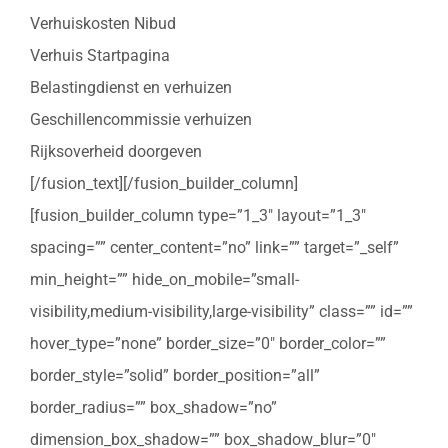
Verhuiskosten Nibud
Verhuis Startpagina
Belastingdienst en verhuizen
Geschillencommissie verhuizen
Rijksoverheid doorgeven
[/fusion_text][/fusion_builder_column]
[fusion_builder_column type=”1_3″ layout=”1_3″
spacing=”” center_content=”no” link=”” target=”_self”
min_height=”” hide_on_mobile=”small-
visibility,medium-visibility,large-visibility” class=”” id=””
hover_type=”none” border_size=”0″ border_color=””
border_style=”solid” border_position=”all”
border_radius=”” box_shadow=”no”
dimension_box_shadow=”” box_shadow_blur=”0″