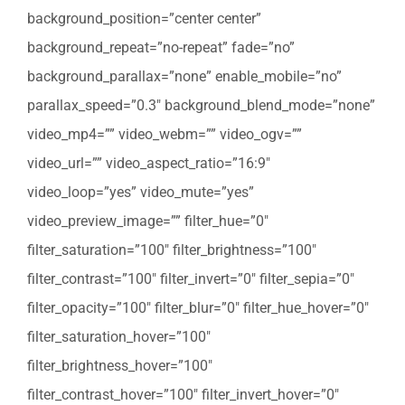
background_position=”center center”
background_repeat=”no-repeat” fade=”no”
background_parallax=”none” enable_mobile=”no”
parallax_speed=”0.3″ background_blend_mode=”none”
video_mp4=”” video_webm=”” video_ogv=””
video_url=”” video_aspect_ratio=”16:9″
video_loop=”yes” video_mute=”yes”
video_preview_image=”” filter_hue=”0″
filter_saturation=”100″ filter_brightness=”100″
filter_contrast=”100″ filter_invert=”0″ filter_sepia=”0″
filter_opacity=”100″ filter_blur=”0″ filter_hue_hover=”0″
filter_saturation_hover=”100″
filter_brightness_hover=”100″
filter_contrast_hover=”100″ filter_invert_hover=”0″