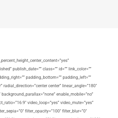
_percent_height_center_content=”yes”
shed” publish_date=”” class=”” id=”” link_color=””
dding_right=”” padding_bottom=”” padding_left=””
” radial_direction=”center center” linear_angle=”180″
” background_parallax=”none” enable_mobile=”no”
t_ratio=”16:9″ video_loop=”yes” video_mute=”yes”
ter_sepia=”0″ filter_opacity=”100″ filter_blur=”0″