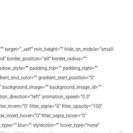
”” target=”_self” min_height=”” hide_on_mobile=”small-
olid” border_position=”all” border_radius=””
ow_style=”” padding_top=”” padding_right=””
ent_end_color=”” gradient_start_position=”0″
r=”” background_image=”” background_image_id=””
on_direction=”left” animation_speed=”0.3″
ter_invert=”0″ filter_sepia=”0″ filter_opacity=”100″
lter_invert_hover=”0″ filter_sepia_hover=”0″
type=”” blur=”” stylecolor=”” hover_type=”none”