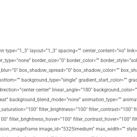
mn type=”1_3″ layout=”1_3″ spacing=”” center_content=”no” link=
 hover_type=”none” border_size=”0″ border_color=”” border_style=”s
ur=”0″ box_shadow_spread=”0″ box_shadow_color=”” box_shad
ttom=”” background_type=”single” gradient_start_color=”” gradi
_direction=”center center” linear_angle=”180″ background_colo
peat” background_blend_mode=”none” animation_type=”” animati
r_saturation=”100″ filter_brightness=”100″ filter_contrast=”100″ fil
”100″ filter_brightness_hover=”100″ filter_contrast_hover=”100″ fi
][fusion_imageframe image_id=”5325|medium” max_width=”” style_