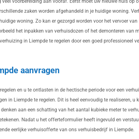
ig veel voorbereiding aan vooraf. Eerst moet uw nieuwe huis op 
erschillende zaken worden afgehandeld in je huidige woning. Ver
huidige woning. Zo kan er gezorgd worden voor het vervoer van 
orbeeld het inpakken van verhuisdozen of het demonteren van m
rhuizing in Liempde te regelen door een goed professioneel verhu
iempde aanvragen
regelen en u te ontlasten in de hectische periode voor een verhu
n in Liempde te regelen. Dit is heel eenvoudig te realiseren, u 
 u denken aan een schatting van het aantal kubieke meter te verh
tekenen. Nadat u het offerteformulier heeft ingevuld en verstu
ende eerlijke verhuisofferte van ons verhuisbedrijf in Liempde.