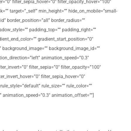
er=”0″ filter_sepia_hover=”0″ filter_opacity_hover=”100″
nk=”” target=”_self” min_height=”” hide_on_mobile=”small-
olid” border_position=”all” border_radius=””
ow_style=”” padding_top=”” padding_right=””
ent_end_color=”” gradient_start_position=”0″
r=”” background_image=”” background_image_id=””
on_direction=”left” animation_speed=”0.3″
ter_invert=”0″ filter_sepia=”0″ filter_opacity=”100″
lter_invert_hover=”0″ filter_sepia_hover=”0″
le_style=”default” rule_size=”” rule_color=””
eft” animation_speed=”0.3″ animation_offset=””]