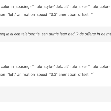
olumn_spacing=”” rule_style=”default” rule_size=”” rule_color=””
ction=”left” animation_speed=”0.3″ animation_offset=””]
eg ik al een telefoontje. een uurtje later had ik de offerte in de ma
olumn_spacing=”” rule_style=”default” rule_size=”” rule_color=””
ction=”left” animation_speed=”0.3″ animation_offset=””]