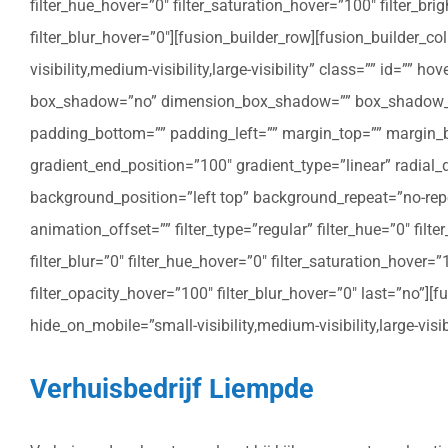
filter_hue_hover=”0″ filter_saturation_hover=”100″ filter_bri
filter_blur_hover=”0″][fusion_builder_row][fusion_builder_c
visibility,medium-visibility,large-visibility” class=”” id=””
box_shadow=”no” dimension_box_shadow=”” box_shadow_bl
padding_bottom=”” padding_left=”” margin_top=”” margin_bo
gradient_end_position=”100″ gradient_type=”linear” radial
background_position=”left top” background_repeat=”no-re
animation_offset=”” filter_type=”regular” filter_hue=”0″ filte
filter_blur=”0″ filter_hue_hover=”0″ filter_saturation_hover=
filter_opacity_hover=”100″ filter_blur_hover=”0″ last=”no”]
hide_on_mobile=”small-visibility,medium-visibility,large-vis
Verhuisbedrijf Liempde