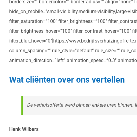
bordersize=”” bordercolor=”” borderradius=”” align=”none” l
hide_on_mobile=”small-visibility,medium-visibility,large-vis
filter_saturation=”100″ filter_brightness=”100″ filter_contras
filter_brightness_hover=”100″ filter_contrast_hover=”100″ fil
filter_blur_hover=”0″]https://www.bedrijfsverhuizingoffe
column_spacing=”” rule_style=”default” rule_size=”” rule_colo
animation_direction=”left” animation_speed=”0.3″ animatio
Wat cliënten over ons vertellen
De verhuisofferte werd binnen enkele uren binnen. Me
Henk Wilbers