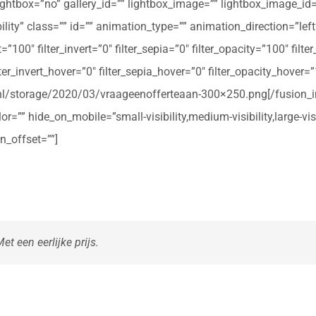
ightbox=”no” gallery_id=”” lightbox_image=”” lightbox_image_id=””
ibility” class=”” id=”” animation_type=”” animation_direction=”le
t=”100″ filter_invert=”0″ filter_sepia=”0″ filter_opacity=”100″ filt
ter_invert_hover=”0″ filter_sepia_hover=”0″ filter_opacity_hover=
rte.nl/storage/2020/03/vraageenofferteaan-300×250.png[/fusio
r=”” hide_on_mobile=”small-visibility,medium-visibility,large-vis
n_offset=””]
t een eerlijke prijs.