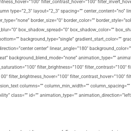
ghtness_hover=”100″ filter_contrast_hover=”100″ filter_invert_hov
olumn type=”2_3″ layout=”2_3″ spacing=”” center_content=”no” li
 hover_type=”none” border_size=”0″ border_color=”” border_style=”s
ur=”0″ box_shadow_spread=”0″ box_shadow_color=”” box_shad
ttom=”” background_type=”single” gradient_start_color=”” gradi
_direction=”center center” linear_angle=”180″ background_colo
peat” background_blend_mode=”none” animation_type=”” animati
r_saturation=”100″ filter_brightness=”100″ filter_contrast=”100″ fil
”100″ filter_brightness_hover=”100″ filter_contrast_hover=”100″ fi
[fusion_text columns=”” column_min_width=”” column_spacing=”” ru
ibility” class=”” id=”” animation_type=”” animation_direction=”l