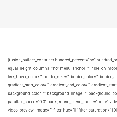
[fusion_builder_container hundred_percent=”no” hundred_p
equal_height_columns=”no” menu_anchor=”” hide_on_mobile=”sm
link_hover_color=”” border_size=”” border_color=”” border
gradient_start_color=”” gradient_end_color=”” gradient_star
background_color=”” background_image=”” background_posi
parallax_speed=”0.3″ background_blend_mode=”none” video
video_preview_image=”” filter_hue=”0″ filter_saturation=”100″ 