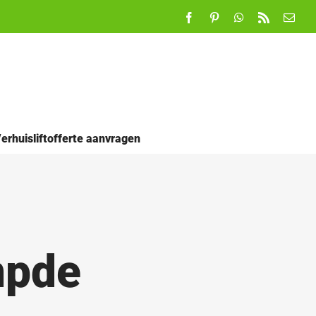
Facebook
Pinterest
WhatsApp
Rss
E-
mail
erhuisliftofferte aanvragen
mpde