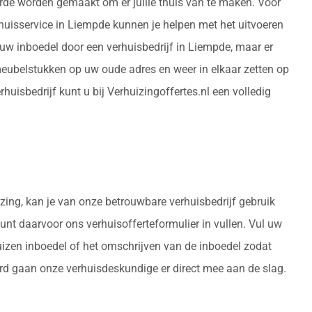
orde worden gemaakt om er jullie thuis van te maken. Voor
huisservice in Liempde kunnen je helpen met het uitvoeren
uw inboedel door een verhuisbedrijf in Liempde, maar er
eubelstukken op uw oude adres en weer in elkaar zetten op
isbedrijf kunt u bij Verhuizingoffertes.nl een volledig
izing, kan je van onze betrouwbare verhuisbedrijf gebruik
kunt daarvoor ons verhuisofferteformulier in vullen. Vul uw
uizen inboedel of het omschrijven van de inboedel zodat
urd gaan onze verhuisdeskundige er direct mee aan de slag.