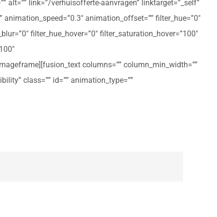
 alt=”” link=”/verhuisofferte-aanvragen” linktarget=”_self”
ft” animation_speed=”0.3″ animation_offset=”” filter_hue=”0″
er_blur=”0″ filter_hue_hover=”0″ filter_saturation_hover=”100″
”100″
n_imageframe][fusion_text columns=”” column_min_width=””
ibility” class=”” id=”” animation_type=””