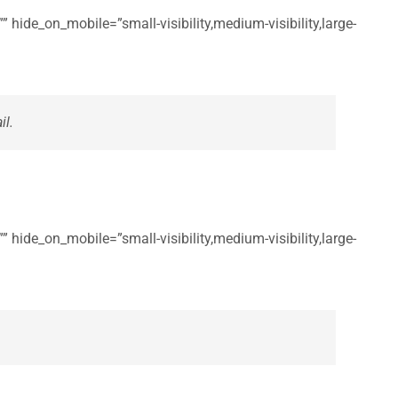
 hide_on_mobile=”small-visibility,medium-visibility,large-
il.
 hide_on_mobile=”small-visibility,medium-visibility,large-