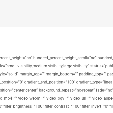
ercent_height=”no” hundred_percent_height_scroll=”no” hundred
all-visibility,medium-visibility,large-visibility” status=”publi
_style=”solid” margin_top=”” margin_bottom=”” padding_top=”” pa
t_position=”0″ gradient_end_position=”100″ gradient_type=”linear
tion=”center center” background_repeat=”no-repeat” fade=”no
_mp4=”” video_webm=”” video_ogv=”” video_url=”” video_aspec
filter_brightness=”100″ filter_contrast=”100″ filter_invert=”0″ fil