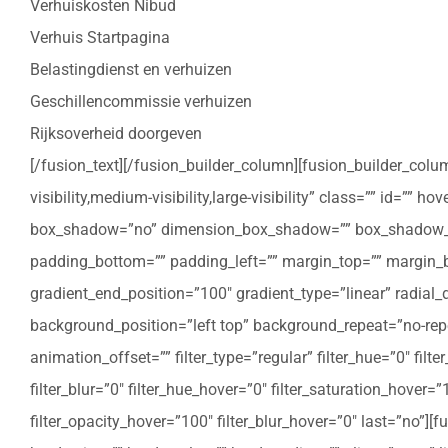
Verhuiskosten Nibud
Verhuis Startpagina
Belastingdienst en verhuizen
Geschillencommissie verhuizen
Rijksoverheid doorgeven
[/fusion_text][/fusion_builder_column][fusion_builder_colu
visibility,medium-visibility,large-visibility” class=”” id=””
box_shadow=”no” dimension_box_shadow=”” box_shadow_bl
padding_bottom=”” padding_left=”” margin_top=”” margin_bo
gradient_end_position=”100″ gradient_type=”linear” radial
background_position=”left top” background_repeat=”no-re
animation_offset=”” filter_type=”regular” filter_hue=”0″ filte
filter_blur=”0″ filter_hue_hover=”0″ filter_saturation_hover=
filter_opacity_hover=”100″ filter_blur_hover=”0″ last=”no”