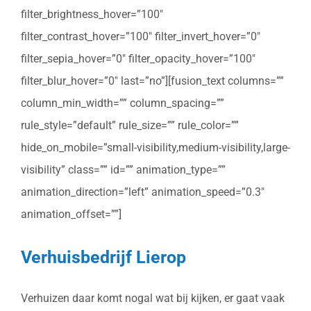
filter_brightness_hover=”100″
filter_contrast_hover=”100″ filter_invert_hover=”0″
filter_sepia_hover=”0″ filter_opacity_hover=”100″
filter_blur_hover=”0″ last=”no”][fusion_text columns=””
column_min_width=”” column_spacing=””
rule_style=”default” rule_size=”” rule_color=””
hide_on_mobile=”small-visibility,medium-visibility,large-
visibility” class=”” id=”” animation_type=””
animation_direction=”left” animation_speed=”0.3″
animation_offset=””]
Verhuisbedrijf Lierop
Verhuizen daar komt nogal wat bij kijken, er gaat vaak