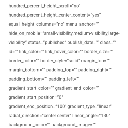
hundred_percent_height_scroll=”no”
hundred_percent_height_center_content=”yes”
equal_height_columns=”no” menu_anchor=””
hide_on_mobile=”small-visibility,medium-visibility,large-
visibility” status=”published” publish_date=”” class=””
id=”” link_color=”” link_hover_color=”” border_size=””
border_color=”” border_style=”solid” margin_top=””
margin_bottom=”” padding_top=”” padding_right=””
padding_bottom=”” padding_left=””
gradient_start_color=”” gradient_end_color=””
gradient_start_position=”0″
gradient_end_position=”100″ gradient_type=”linear”
radial_direction=”center center” linear_angle=”180″
background_color=”” background_image=””