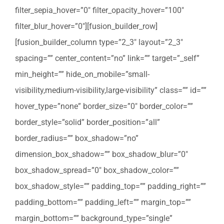
filter_sepia_hover=”0″ filter_opacity_hover=”100″
filter_blur_hover=”0″][fusion_builder_row]
[fusion_builder_column type=”2_3″ layout=”2_3″
spacing=”” center_content=”no” link=”” target=”_self”
min_height=”” hide_on_mobile=”small-
visibility,medium-visibility,large-visibility” class=”” id=””
hover_type=”none” border_size=”0″ border_color=””
border_style=”solid” border_position=”all”
border_radius=”” box_shadow=”no”
dimension_box_shadow=”” box_shadow_blur=”0″
box_shadow_spread=”0″ box_shadow_color=””
box_shadow_style=”” padding_top=”” padding_right=””
padding_bottom=”” padding_left=”” margin_top=””
margin_bottom=”” background_type=”single”