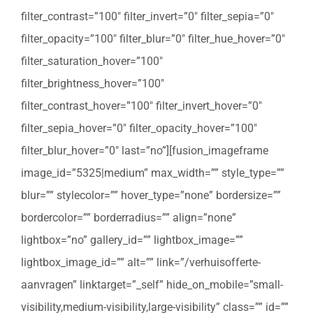
filter_contrast=”100″ filter_invert=”0″ filter_sepia=”0″
filter_opacity=”100″ filter_blur=”0″ filter_hue_hover=”0″
filter_saturation_hover=”100″
filter_brightness_hover=”100″
filter_contrast_hover=”100″ filter_invert_hover=”0″
filter_sepia_hover=”0″ filter_opacity_hover=”100″
filter_blur_hover=”0″ last=”no”][fusion_imageframe
image_id=”5325|medium” max_width=”” style_type=””
blur=”” stylecolor=”” hover_type=”none” bordersize=””
bordercolor=”” borderradius=”” align=”none”
lightbox=”no” gallery_id=”” lightbox_image=””
lightbox_image_id=”” alt=”” link=”/verhuisofferte-
aanvragen” linktarget=”_self” hide_on_mobile=”small-
visibility,medium-visibility,large-visibility” class=”” id=””