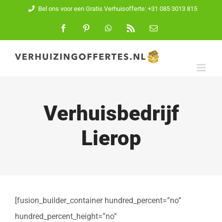
Ga
Bel ons voor een Gratis Verhuisofferte: +31 085 3013 815
naar
Facebook
Pinterest
WhatsApp
Rss
E-
mail
inhoud
Verhuisbedrijf
Lierop
[fusion_builder_container hundred_percent=”no”
hundred_percent_height=”no”