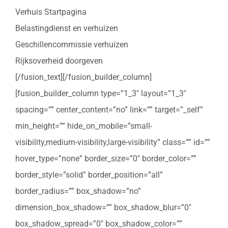
Verhuis Startpagina
Belastingdienst en verhuizen
Geschillencommissie verhuizen
Rijksoverheid doorgeven
[/fusion_text][/fusion_builder_column]
[fusion_builder_column type=”1_3″ layout=”1_3″
spacing=”” center_content=”no” link=”” target=”_self”
min_height=”” hide_on_mobile=”small-
visibility,medium-visibility,large-visibility” class=”” id=””
hover_type=”none” border_size=”0″ border_color=””
border_style=”solid” border_position=”all”
border_radius=”” box_shadow=”no”
dimension_box_shadow=”” box_shadow_blur=”0″
box_shadow_spread=”0″ box_shadow_color=””