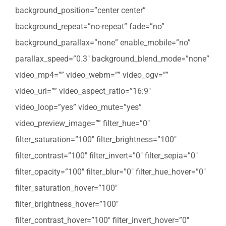
background_position=”center center”
background_repeat=”no-repeat” fade=”no”
background_parallax=”none” enable_mobile=”no”
parallax_speed=”0.3″ background_blend_mode=”none”
video_mp4=”” video_webm=”” video_ogv=””
video_url=”” video_aspect_ratio=”16:9″
video_loop=”yes” video_mute=”yes”
video_preview_image=”” filter_hue=”0″
filter_saturation=”100″ filter_brightness=”100″
filter_contrast=”100″ filter_invert=”0″ filter_sepia=”0″
filter_opacity=”100″ filter_blur=”0″ filter_hue_hover=”0″
filter_saturation_hover=”100″
filter_brightness_hover=”100″
filter_contrast_hover=”100″ filter_invert_hover=”0″