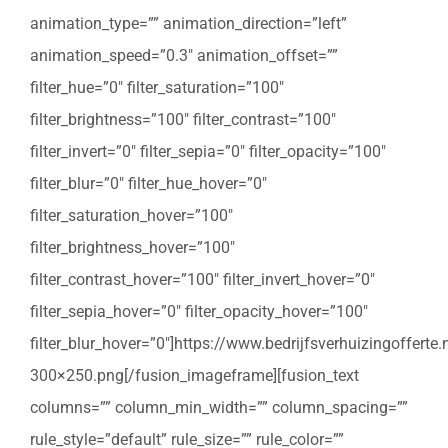
animation_type=”” animation_direction=”left”
animation_speed=”0.3″ animation_offset=””
filter_hue=”0″ filter_saturation=”100″
filter_brightness=”100″ filter_contrast=”100″
filter_invert=”0″ filter_sepia=”0″ filter_opacity=”100″
filter_blur=”0″ filter_hue_hover=”0″
filter_saturation_hover=”100″
filter_brightness_hover=”100″
filter_contrast_hover=”100″ filter_invert_hover=”0″
filter_sepia_hover=”0″ filter_opacity_hover=”100″
filter_blur_hover=”0″]https://www.bedrijfsverhuizingoffert
300×250.png[/fusion_imageframe][fusion_text
columns=”” column_min_width=”” column_spacing=””
rule_style=”default” rule_size=”” rule_color=””